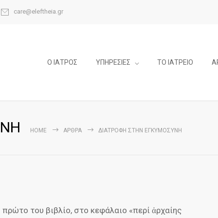
care@eleftheia.gr
Ο ΙΑΤΡΟΣ
ΥΠΗΡΕΣΙΕΣ
ΤΟ ΙΑΤΡΕΙΟ
Α
ΥΝΗ
HOME
ΆΡΘΡΑ
ΔΙΑΤΡΟΦΗ ΣΤΗΝ ΕΓΚΥΜΟΣΥΝΗ
 πρώτο του βιβλίο, στο κεφάλαιο «περί ἀρχαίης