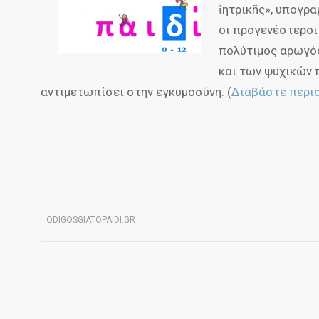
ἰητρικñς», υπογρα
οι προγενέστεροι
πολύτιμος αρωγό
και των ψυχικών 
αντιμετωπίσει στην εγκυμοσύνη. (
Διαβάστε περι
ODIGOSGIATOPAIDI.GR