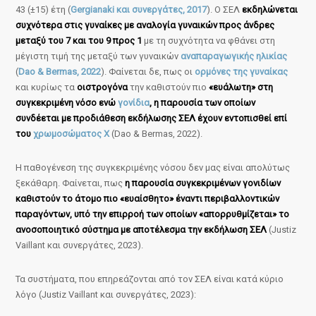
43 (±15) έτη (
Gergianaki και συνεργάτες, 2017
). Ο ΣΕΛ
εκδηλώνεται
συχνότερα στις γυναίκες με αναλογία γυναικών προς άνδρες
μεταξύ του 7 και του 9 προς 1
με τη συχνότητα να φθάνει στη
μέγιστη τιμή της μεταξύ των γυναικών
αναπαραγωγικής ηλικίας
(
Dao & Bermas, 2022
). Φαίνεται δε, πως οι
ορμόνες της γυναίκας
και κυρίως τα
οιστρογόνα
την καθιστούν πιο
«ευάλωτη» στη
συγκεκριμένη νόσο ενώ
γονίδια
, η παρουσία των οποίων
συνδέεται με προδιάθεση εκδήλωσης ΣΕΛ έχουν εντοπισθεί επί
του
χρωμοσώματος Χ
(Dao & Bermas, 2022).
Η παθογένεση της συγκεκριμένης νόσου δεν μας είναι απολύτως
ξεκάθαρη. Φαίνεται, πως
η παρουσία συγκεκριμένων γονιδίων
καθιστούν το άτομο πιο «ευαίσθητο» έναντι περιβαλλοντικών
παραγόντων, υπό την επιρροή των οποίων «απορρυθμίζεται» το
ανοσοποιητικό σύστημα με αποτέλεσμα την εκδήλωση ΣΕΛ
(Justiz
Vaillant και συνεργάτες, 2023).
Τα συστήματα, που επηρεάζονται από τον ΣΕΛ είναι κατά κύριο
λόγο (Justiz Vaillant και συνεργάτες, 2023):