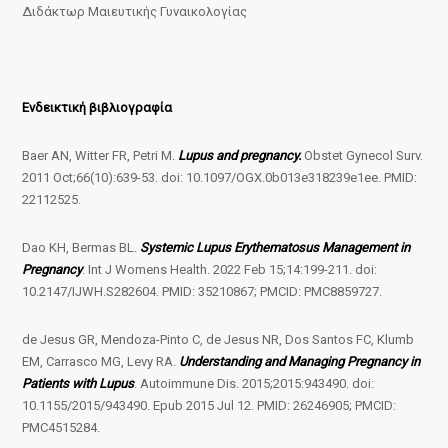
Διδάκτωρ Μαιευτικής Γυναικολογίας
Ενδεικτική βιβλιογραφία
Baer AN, Witter FR, Petri M.
Lupus and pregnancy.
Obstet Gynecol Surv.
2011 Oct;66(10):639-53. doi: 10.1097/OGX.0b013e318239e1ee. PMID:
22112525.
Dao KH, Bermas BL.
Systemic Lupus Erythematosus Management in
Pregnancy
. Int J Womens Health. 2022 Feb 15;14:199-211. doi:
10.2147/IJWH.S282604. PMID: 35210867; PMCID: PMC8859727.
de Jesus GR, Mendoza-Pinto C, de Jesus NR, Dos Santos FC, Klumb
EM, Carrasco MG, Levy RA.
Understanding and Managing Pregnancy in
Patients with Lupus
. Autoimmune Dis. 2015;2015:943490. doi:
10.1155/2015/943490. Epub 2015 Jul 12. PMID: 26246905; PMCID:
PMC4515284.