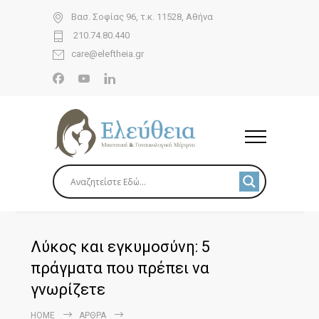
Βασ. Σοφίας 96, τ.κ. 11528, Αθήνα
210.74.80.440
care@eleftheia.gr
Λύκος και εγκυμοσύνη: 5
πράγματα που πρέπει να
γνωρίζετε
HOME
ΆΡΘΡΑ