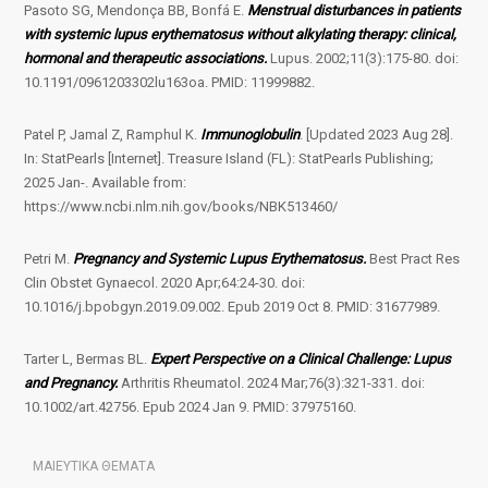
Pasoto SG, Mendonça BB, Bonfá E.
Menstrual disturbances in patients
with systemic lupus erythematosus without alkylating therapy: clinical,
hormonal and therapeutic associations.
Lupus. 2002;11(3):175-80. doi:
10.1191/0961203302lu163oa. PMID: 11999882.
Patel P, Jamal Z, Ramphul K.
Immunoglobulin
. [Updated 2023 Aug 28].
In: StatPearls [Internet]. Treasure Island (FL): StatPearls Publishing;
2025 Jan-. Available from:
https://www.ncbi.nlm.nih.gov/books/NBK513460/
Petri M.
Pregnancy and Systemic Lupus Erythematosus.
Best Pract Res
Clin Obstet Gynaecol. 2020 Apr;64:24-30. doi:
10.1016/j.bpobgyn.2019.09.002. Epub 2019 Oct 8. PMID: 31677989.
Tarter L, Bermas BL.
Expert Perspective on a Clinical Challenge: Lupus
and Pregnancy.
Arthritis Rheumatol. 2024 Mar;76(3):321-331. doi:
10.1002/art.42756. Epub 2024 Jan 9. PMID: 37975160.
ΜΑΙΕΥΤΙΚΑ ΘΕΜΑΤΑ