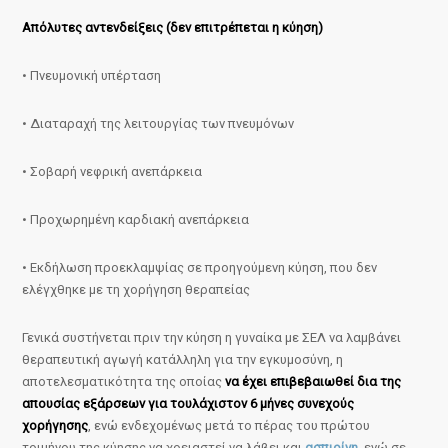
Απόλυτες αντενδείξεις (δεν επιτρέπεται η κύηση)
• Πνευμονική υπέρταση
• Διαταραχή της λειτουργίας των πνευμόνων
• Σοβαρή νεφρική ανεπάρκεια
• Προχωρημένη καρδιακή ανεπάρκεια
• Εκδήλωση προεκλαμψίας σε προηγούμενη κύηση, που δεν
ελέγχθηκε με τη χορήγηση θεραπείας
Γενικά συστήνεται πριν την κύηση η γυναίκα με ΣΕΛ να λαμβάνει
θεραπευτική αγωγή κατάλληλη για την εγκυμοσύνη, η
αποτελεσματικότητα της οποίας
να έχει επιβεβαιωθεί δια της
απουσίας εξάρσεων για τουλάχιστον 6 μήνες συνεχούς
χορήγησης
, ενώ ενδεχομένως μετά το πέρας του πρώτου
τριμήνου της κύησης να χρειαστεί να λάβει και
ασπιρίνη
, ενώ σε