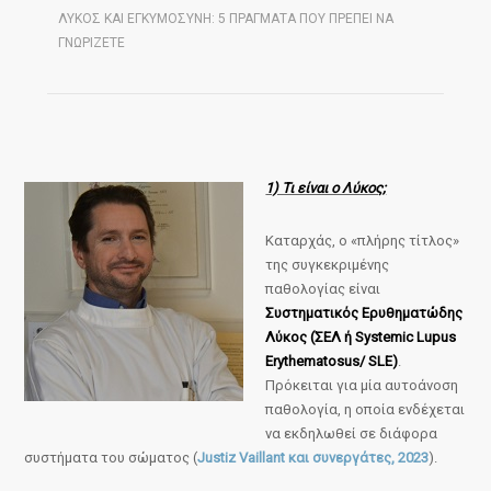
ΛΎΚΟΣ ΚΑΙ ΕΓΚΥΜΟΣΎΝΗ: 5 ΠΡΆΓΜΑΤΑ ΠΟΥ ΠΡΈΠΕΙ ΝΑ
ΓΝΩΡΊΖΕΤΕ
1) Τι είναι ο Λύκος;
Καταρχάς, ο «πλήρης τίτλος»
της συγκεκριμένης
παθολογίας είναι
Συστηματικός Ερυθηματώδης
Λύκος (ΣΕΛ ή Systemic Lupus
Erythematosus/ SLE)
.
Πρόκειται για μία αυτοάνοση
παθολογία, η οποία ενδέχεται
να εκδηλωθεί σε διάφορα
συστήματα του σώματος (
Justiz Vaillant και συνεργάτες, 2023
).