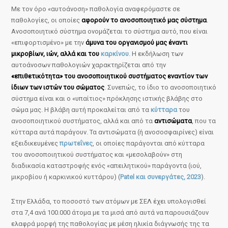
Με τον όρο «αυτοάνοση» παθολογία αναφερόμαστε σε
παθολογίες, οι οποίες
αφορούν το ανοσοποιητικό μας σύστημα
.
Ανοσοποιητικό σύστημα ονομάζεται το σύστημα αυτό, που είναι
«επιφορτισμένο» με την
άμυνα του οργανισμού μας έναντι
μικροβίων, ιών, αλλά και του
καρκίνου
. Η εκδήλωση των
αυτοάνοσων παθολογιών χαρακτηρίζεται από την
«επιθετικότητα» του ανοσοποιητικού συστήματος εναντίον των
ίδιων των ιστών του σώματος
. Συνεπώς, το ίδιο το ανοσοποιητικό
σύστημα είναι και ο «υπαίτιος» πρόκλησης ιστικής βλάβης στο
σώμα μας. Η βλάβη αυτή προκαλείται από τα
κύτταρα
του
ανοσοποιητικού συστήματος, αλλά και από τα
αντισώματα
, που τα
κύτταρα αυτά παράγουν. Τα αντισώματα (ή ανοσοσφαιρίνες) είναι
εξειδικευμένες
πρωτεΐνες
, οι οποίες παράγονται από κύτταρα
του ανοσοποιητικού συστήματος και «μεσολαβούν» στη
διαδικασία καταστροφής ενός «απειλητικού» παράγοντα (ιού,
μικροβίου ή καρκινικού κυττάρου) (
Patel και συνεργάτες, 2023
).
Στην Ελλάδα, το ποσοστό των ατόμων με ΣΕΛ έχει υπολογισθεί
στα 7,4 ανά 100.000 άτομα με τα μισά από αυτά να παρουσιάζουν
ελαφρά μορφή της παθολογίας με μέση ηλικία διάγνωσής της τα