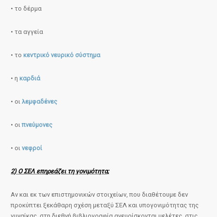
• το δέρμα
• τα αγγεία
• το
κεντρικό νευρικό σύστημα
• η
καρδιά
• οι
λεμφαδένες
• οι
πνεύμονες
• οι
νεφροί
2) Ο ΣΕΛ επηρεάζει τη γονιμότητα;
Αν και εκ των επιστημονικών στοιχείων, που διαθέτουμε δεν
προκύπτει ξεκάθαρη σχέση μεταξύ ΣΕΛ και υπογονιμότητας της
γυναίκας, στη διεθνή βιβλιογραφία ανευρίσκονται μελέτες, στις