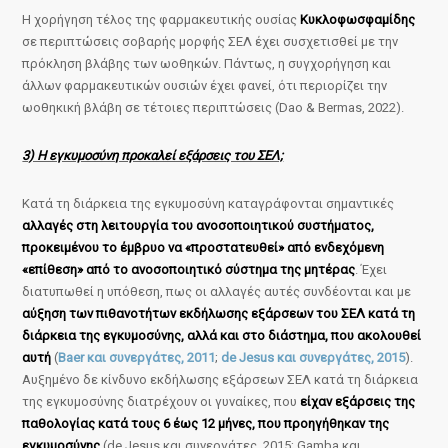
Η χορήγηση τέλος της φαρμακευτικής ουσίας
Κυκλοφωσφαμίδης
σε περιπτώσεις σοβαρής μορφής ΣΕΛ έχει συσχετισθεί με την
πρόκληση βλάβης των ωοθηκών. Πάντως, η συγχορήγηση και
άλλων φαρμακευτικών ουσιών έχει φανεί, ότι περιορίζει την
ωοθηκική βλάβη σε τέτοιες περιπτώσεις (Dao & Bermas, 2022).
3) Η εγκυμοσύνη προκαλεί εξάρσεις του ΣΕΛ;
Κατά τη διάρκεια της εγκυμοσύνη καταγράφονται σημαντικές
αλλαγές στη λειτουργία του ανοσοποιητικού συστήματος,
προκειμένου το έμβρυο να «προστατευθεί» από ενδεχόμενη
«επίθεση» από το ανοσοποιητικό σύστημα της μητέρας
. Έχει
διατυπωθεί η υπόθεση, πως οι αλλαγές αυτές συνδέονται και με
αύξηση των πιθανοτήτων εκδήλωσης εξάρσεων του ΣΕΛ κατά τη
διάρκεια της εγκυμοσύνης, αλλά και στο διάστημα, που ακολουθεί
αυτή
(
Baer και συνεργάτες, 2011
;
de Jesus και συνεργάτες, 2015
).
Αυξημένο δε κίνδυνο εκδήλωσης εξάρσεων ΣΕΛ κατά τη διάρκεια
της εγκυμοσύνης διατρέχουν οι γυναίκες, που
είχαν εξάρσεις της
παθολογίας κατά τους 6 έως 12 μήνες, που προηγήθηκαν της
εγκυμοσύνης
(de Jesus και συνεργάτες, 2015; Gamba και