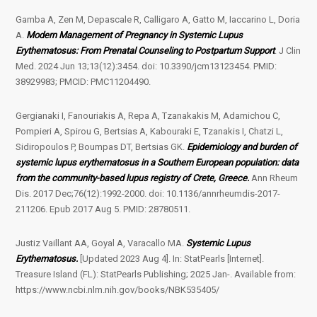
Gamba A, Zen M, Depascale R, Calligaro A, Gatto M, Iaccarino L, Doria
A.
Modern Management of Pregnancy in Systemic Lupus
Erythematosus: From Prenatal Counseling to Postpartum Support
. J Clin
Med. 2024 Jun 13;13(12):3454. doi: 10.3390/jcm13123454. PMID:
38929983; PMCID: PMC11204490.
Gergianaki I, Fanouriakis A, Repa A, Tzanakakis M, Adamichou C,
Pompieri A, Spirou G, Bertsias A, Kabouraki E, Tzanakis I, Chatzi L,
Sidiropoulos P, Boumpas DT, Bertsias GK.
Epidemiology and burden of
systemic lupus erythematosus in a Southern European population: data
from the community-based lupus registry of Crete, Greece.
Ann Rheum
Dis. 2017 Dec;76(12):1992-2000. doi: 10.1136/annrheumdis-2017-
211206. Epub 2017 Aug 5. PMID: 28780511.
Justiz Vaillant AA, Goyal A, Varacallo MA.
Systemic Lupus
Erythematosus.
[Updated 2023 Aug 4]. In: StatPearls [Internet].
Treasure Island (FL): StatPearls Publishing; 2025 Jan-. Available from:
https://www.ncbi.nlm.nih.gov/books/NBK535405/