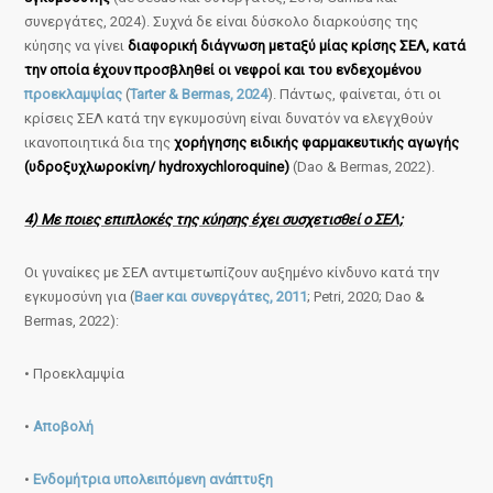
συνεργάτες, 2024). Συχνά δε είναι δύσκολο διαρκούσης της
κύησης να γίνει
διαφορική διάγνωση μεταξύ μίας κρίσης ΣΕΛ, κατά
την οποία έχουν προσβληθεί οι νεφροί και του ενδεχομένου
προεκλαμψίας
(
Tarter & Bermas, 2024
). Πάντως, φαίνεται, ότι οι
κρίσεις ΣΕΛ κατά την εγκυμοσύνη είναι δυνατόν να ελεγχθούν
ικανοποιητικά δια της
χορήγησης ειδικής φαρμακευτικής αγωγής
(υδροξυχλωροκίνη/ hydroxychloroquine)
(Dao & Bermas, 2022).
4) Με ποιες επιπλοκές της κύησης έχει συσχετισθεί ο ΣΕΛ;
Οι γυναίκες με ΣΕΛ αντιμετωπίζουν αυξημένο κίνδυνο κατά την
εγκυμοσύνη για (
Baer και συνεργάτες, 2011
; Petri, 2020; Dao &
Bermas, 2022):
• Προεκλαμψία
•
Αποβολή
•
Ενδομήτρια υπολειπόμενη ανάπτυξη