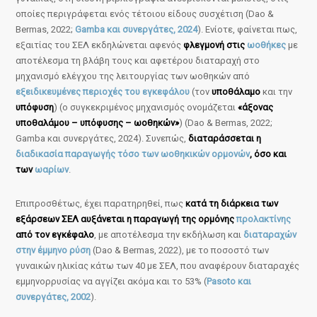
οποίες περιγράφεται ενός τέτοιου είδους συσχέτιση (Dao &
Bermas, 2022;
Gamba και συνεργάτες, 2024
). Ενίοτε, φαίνεται πως,
εξαιτίας του ΣΕΛ εκδηλώνεται αφενός
φλεγμονή στις
ωοθήκες
με
αποτέλεσμα τη βλάβη τους και αφετέρου διαταραχή στο
μηχανισμό ελέγχου της λειτουργίας των ωοθηκών από
εξειδικευμένες περιοχές του εγκεφάλου
(τον
υποθάλαμο
και την
υπόφυση
) (ο συγκεκριμένος μηχανισμός ονομάζεται
«άξονας
υποθαλάμου – υπόφυσης – ωοθηκών»
) (Dao & Bermas, 2022;
Gamba και συνεργάτες, 2024). Συνεπώς,
διαταράσσεται η
διαδικασία παραγωγής τόσο των ωοθηκικών ορμονών
, όσο και
των
ωαρίων
.
Επιπροσθέτως, έχει παρατηρηθεί, πως
κατά τη διάρκεια των
εξάρσεων ΣΕΛ αυξάνεται η παραγωγή της ορμόνης
προλακτίνης
από τον εγκέφαλο
, με αποτέλεσμα την εκδήλωση και
διαταραχών
στην έμμηνο ρύση
(Dao & Bermas, 2022), με το ποσοστό των
γυναικών ηλικίας κάτω των 40 με ΣΕΛ, που αναφέρουν διαταραχές
εμμηνορρυσίας να αγγίζει ακόμα και το 53% (
Pasoto και
συνεργάτες, 2002
).