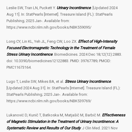
Leslie SW, Tran LN, Puckett Y.
Urinary Incontinence
. [Updated 2024
Aug 11]. In: StatPearls [Internet]. Treasure Island (FL): StatPearls
Publishing; 2025 Jan-. Available from:
https://www.ncbi.nlm.nih.gov/books/NBK559095/
Long CY, Lin KL, Yeh JL, Feng CW, Loo ZX.
Effect of High-Intensity
Focused Electromagnetic Technology in the Treatment of Female
Stress Urinary Incontinence
. Biomedicines. 2024 Dec 18;12(12):2883.
doi: 10.3390/biomedicines12122883. PMID: 39767789; PMCID:
PMC11673164.
Lugo T, Leslie SW, Mikes BA, et al.
Stress Urinary Incontinence
.
[Updated 2024 Aug 31]. In: StatPearls [Internet]. Treasure Island (FL):
StatPearls Publishing; 2025 Jan-. Available from:
https://www.ncbi.nlm.nih.gov/books/NBK539769/
Lukanović D, Kunič T, Batkoska M, Matjašič M, Barbič M.
Effectiveness
of Magnetic Stimulation in the Treatment of Urinary Incontinence: A
Systematic Review and Results of Our Study
. J Clin Med. 2021 Nov