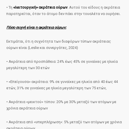
• Τη
«λειτουργική» ακράτεια ούρων
. Αυτού του είδους η ακράτεια
παρατηρείται, όταν το άτομο δεν πάει στην τουαλέτα να ουρήσει.
Πόσο συχνή είναι η ακράτεια ούρων;
Εκτιμάται, ότι η συχνότητα των διαφόρων τύπων ακράτειας
ούρων είναι (Leslie και συνεργάτες, 2024)
• Ακράτεια από προσπάθεια: 24% έως 45% σε γυναίκες με ηλικία
μεγαλύτερη των 30 ετών
• «Επείγουσα» ακράτεια: 9% σε γυναίκες με ηλικία από 40 έως 44
ετών, 31% σε γυναίκες με ηλικία μεγαλύτερη των 75 ετών,
• Ακράτεια «μεικτού» τύπου: 20% με 30% μεταξύ των ατόμων με
χρόνια ακράτεια ούρων
• Ακράτεια από «υπερπλήρωση»: 5% μεταξύ των ατόμων με χρόνια
ακράτεια ούρων