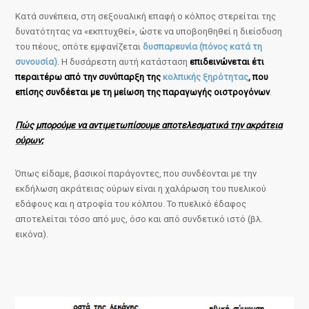
Κατά συνέπεια, στη σεξουαλική επαφή ο κόλπος στερείται της
δυνατότητας να «εκπτυχθεί», ώστε να υποβοηθηθεί η διείσδυση
του πέους, οπότε εμφανίζεται
δυσπαρευνία (πόνος κατά τη
συνουσία)
. Η δυσάρεστη αυτή κατάσταση
επιδεινώνεται έτι
περαιτέρω από την συνύπαρξη της
κολπικής ξηρότητας
, που
επίσης συνδέεται με τη μείωση της παραγωγής οιστρογόνων
.
Πώς μπορούμε να αντιμετωπίσουμε αποτελεσματικά την ακράτεια
ούρων;
Όπως είδαμε, βασικοί παράγοντες, που συνδέονται με την
εκδήλωση ακράτειας ούρων είναι η χαλάρωση του πυελικού
εδάφους και η ατροφία του κόλπου. Το πυελικό έδαφος
αποτελείται τόσο από μυς, όσο και από συνδετικό ιστό (βλ.
εικόνα).