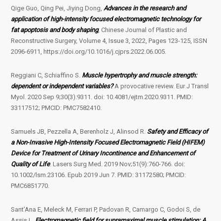
Qige Guo, Qing Pei, Jiying Dong,
Advances in the research and
application of high-intensity focused electromagnetic technology for
fat apoptosis and body shaping
, Chinese Journal of Plastic and
Reconstructive Surgery, Volume 4, Issue 3, 2022, Pages 123-125, ISSN
2096-6911, https://doi.org/10.1016/j.cjprs.2022.06.005.
Reggiani C, Schiaffino S.
Muscle hypertrophy and muscle strength:
dependent or independent variables?
A provocative review. Eur J Transl
Myol. 2020 Sep 9;30(3):9311. doi: 10.4081/ejtm.2020.9311. PMID:
33117512; PMCID: PMC7582410.
Samuels JB, Pezzella A, Berenholz J, Alinsod R.
Safety and Efficacy of
a Non-Invasive High-Intensity Focused Electromagnetic Field (HIFEM)
Device for Treatment of Urinary Incontinence and Enhancement of
Quality of Life
. Lasers Surg Med. 2019 Nov;51(9):760-766. doi:
10.1002/lsm.23106. Epub 2019 Jun 7. PMID: 31172580; PMCID:
PMC6851770.
Sant’Ana E, Meleck M, Ferrari P, Padovan R, Camargo C, Godoi S, de
Assis L.
Electromagnetic field for supramaximal muscle stimulation: A