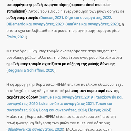
«
υπερμέγιστη» μυϊκή ενεργοποίηση (supramaximal muscular
stimulation)
. Αυτού του είδους η ενεργοποίηση των μυών οδηγεί σε
μυϊκή υπερτροφία
(
Duncan, 2021
;
Qige και συνεργάτες, 2022
;
DiBernardo και συνεργάτες, 2023
;
Sant’Ana και συνεργάτες, 2023
), η
οποία έχει επιβεβαιωθεί και μέσω της μαγνητικής τομογραφίας
(
Palm, 2021
).
Με τον όρο μυϊκή υπερτροφία αναφερόμαστε στην αύξηση της
συνολικής μάζας, αλλά και της διαμέτρου ενός μυός. Κατά κανόνα
η μυϊκή υπερτροφία σχετίζεται με αύξηση της μυϊκής δύναμης
(
Reggiani & Schiaffino, 2020
).
Η εφαρμογή της θεραπείας HIFEM επί του πυελικού εδάφους, έχει
αποδειχθεί, πως οδηγεί σε σαφή
μείωση των συμπτωμάτων της
ακράτειας ούρων
(
Samuels και συνεργάτες, 2019
;
Ptaszkowski και
συνεργάτες, 2020
;
Lukanović και συνεργάτες 2021
;
Tosun και
συνεργάτες, 2024
;
Long και συνεργάτες, 2024
;
Elgayar, 2024
).
Μάλιστα, η θεραπεία HIFEM είναι πιο αποτελεσματική από την
απλή ηλεκτρική διέγερση των μυών του πυελικού εδάφους
(
Silantyeva και συνεργάτες, 2020
). Μάλιστα η θεραπεία αυτή