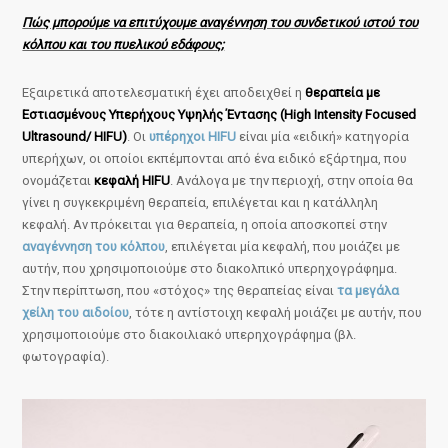
Πώς μπορούμε να επιτύχουμε αναγέννηση του συνδετικού ιστού του
κόλπου και του πυελικού εδάφους;
Εξαιρετικά αποτελεσματική έχει αποδειχθεί η
θεραπεία με
Εστιασμένους Υπερήχους Υψηλής Έντασης (High Intensity Focused
Ultrasound/ HIFU)
. Οι
υπέρηχοι HIFU
είναι μία «ειδική» κατηγορία
υπερήχων, οι οποίοι εκπέμπονται από ένα ειδικό εξάρτημα, που
ονομάζεται
κεφαλή HIFU
. Ανάλογα με την περιοχή, στην οποία θα
γίνει η συγκεκριμένη θεραπεία, επιλέγεται και η κατάλληλη
κεφαλή. Αν πρόκειται για θεραπεία, η οποία αποσκοπεί στην
αναγέννηση του κόλπου
, επιλέγεται μία κεφαλή, που μοιάζει με
αυτήν, που χρησιμοποιούμε στο διακολπικό υπερηχογράφημα.
Στην περίπτωση, που «στόχος» της θεραπείας είναι
τα μεγάλα
χείλη του αιδοίου
, τότε η αντίστοιχη κεφαλή μοιάζει με αυτήν, που
χρησιμοποιούμε στο διακοιλιακό υπερηχογράφημα (βλ.
φωτογραφία).