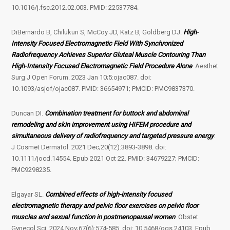
10.1016/j.fsc.2012.02.003. PMID: 22537784.
DiBernardo B, Chilukuri S, McCoy JD, Katz B, Goldberg DJ.
High-
Intensity Focused Electromagnetic Field With Synchronized
Radiofrequency Achieves Superior Gluteal Muscle Contouring Than
High-Intensity Focused Electromagnetic Field Procedure Alone
. Aesthet
Surg J Open Forum. 2023 Jan 10;5:ojac087. doi:
10.1093/asjof/ojac087. PMID: 36654971; PMCID: PMC9837370.
Duncan DI.
Combination treatment for buttock and abdominal
remodeling and skin improvement using HIFEM procedure and
simultaneous delivery of radiofrequency and targeted pressure energy
.
J Cosmet Dermatol. 2021 Dec;20(12):3893-3898. doi:
10.1111/jocd.14554. Epub 2021 Oct 22. PMID: 34679227; PMCID:
PMC9298235.
Elgayar SL.
Combined effects of high-intensity focused
electromagnetic therapy and pelvic floor exercises on pelvic floor
muscles and sexual function in postmenopausal women
. Obstet
Gynecol Sci. 2024 Nov;67(6):574-585. doi: 10.5468/ogs.24103. Epub