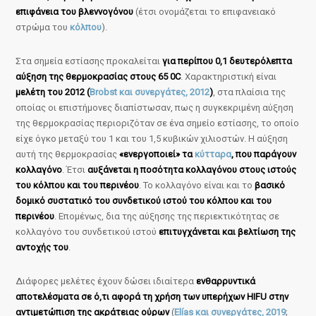
επιφάνεια του βλεννογόνου
(έτσι ονομάζεται το επιφανειακό
στρώμα του
κόλπου
).
Στα σημεία εστίασης προκαλείται
για περίπου 0,1 δευτερόλεπτα
αύξηση της θερμοκρασίας στους 65 0C
. Χαρακτηριστική είναι
μελέτη του 2012 (
Brobst και συνεργάτες, 2012
)
, στα πλαίσια της
οποίας οι επιστήμονες διαπίστωσαν, πως η συγκεκριμένη αύξηση
της θερμοκρασίας περιοριζόταν σε ένα σημείο εστίασης, το οποίο
είχε όγκο μεταξύ του 1 και του 1,5 κυβικών χιλιοστών. Η αύξηση
αυτή της θερμοκρασίας
«ενεργοποιεί» τα
κύτταρα
, που παράγουν
κολλαγόνο
. Έτσι
αυξάνεται η ποσότητα κολλαγόνου στους ιστούς
του κόλπου και του περινέου
. Το κολλαγόνο είναι και το
βασικό
δομικό συστατικό του συνδετικού ιστού του κόλπου και του
περινέου
. Επομένως, δια της αύξησης της περιεκτικότητας σε
κολλαγόνο του συνδετικού ιστού
επιτυγχάνεται και βελτίωση της
αντοχής του
.
Διάφορες μελέτες έχουν δώσει ιδιαίτερα
ενθαρρυντικά
αποτελέσματα σε ό,τι αφορά τη χρήση των υπερήχων HIFU στην
αντιμετώπιση της ακράτειας ούρων
(
Elías και συνεργάτες, 2019
;