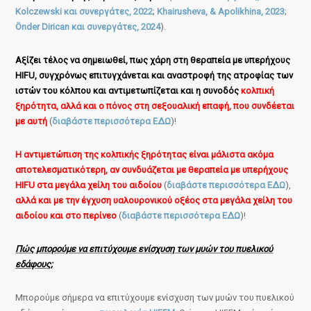
Kolczewski και συνεργάτες, 2022
;
Khairusheva, & Apolikhina, 2023
;
Önder Dirican και συνεργάτες, 2024
).
Αξίζει τέλος να σημειωθεί, πως χάρη στη θεραπεία με υπερήχους
HIFU, συγχρόνως επιτυγχάνεται και αναστροφή της ατροφίας των
ιστών του κόλπου και αντιμετωπίζεται και η συνοδός
κολπική
ξηρότητα, αλλά και ο πόνος στη σεξουαλική επαφή, που συνδέεται
με αυτή
(
διαβάστε περισσότερα ΕΔΩ
)!
Η αντιμετώπιση της κολπικής ξηρότητας είναι μάλιστα ακόμα
αποτελεσματικότερη, αν συνδυάζεται με θεραπεία με υπερήχους
HIFU στα μεγάλα χείλη του αιδοίου
(
διαβάστε περισσότερα ΕΔΩ
),
αλλά και με την έγχυση υαλουρονικού οξέος στα μεγάλα χείλη του
αιδοίου και στο περίνεο
(
διαβάστε περισσότερα ΕΔΩ
)!
Πώς μπορούμε να επιτύχουμε ενίσχυση των μυών του πυελικού
εδάφους;
Μπορούμε σήμερα να επιτύχουμε ενίσχυση των μυών του πυελικού