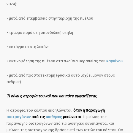
2024):
• μετά από επεμβάσεις στην περιοχή της πυέλου
• τραυματισμό στη σπονδυλική στήλη
• κατάγματα στη λεκάνη
• ακτινοβόληση της πυέλου στα πλαίσια θεραπείας του
καρκίνου
• μετά από προστατεκτομή (φυσικά αυτό ισχύει μόνον στους
άνδρες)
Τι είναι η ατροφία του κόλπου και πότε εμφανίζεται;
Η ατροφία του κόλπου εκδηλώνεται,
όταν η παραγωγή
οιστρογόνων
από τις
ωοθήκες
μειώνεται
. Η μείωση της
παραγωγής οιστρογόνων από τις ωοθήκες συνεπάγεται και
μείωση της οιστρογονικής δράσης επί των ιστών του κόλπου. Θα