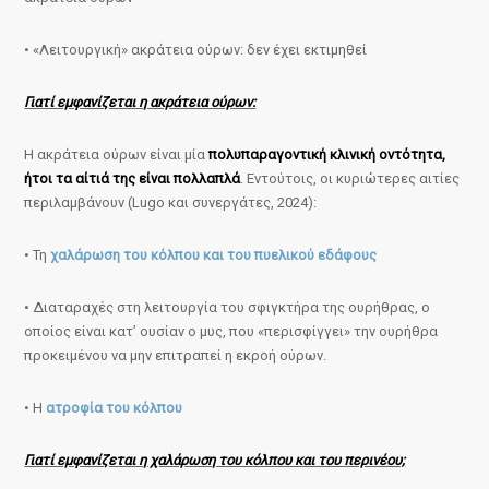
• «Λειτουργική» ακράτεια ούρων: δεν έχει εκτιμηθεί
Γιατί εμφανίζεται η ακράτεια ούρων:
Η ακράτεια ούρων είναι μία
πολυπαραγοντική κλινική οντότητα,
ήτοι τα αίτιά της είναι πολλαπλά
. Εντούτοις, οι κυριώτερες αιτίες
περιλαμβάνουν (Lugo και συνεργάτες, 2024):
• Τη
χαλάρωση του κόλπου και του πυελικού εδάφους
• Διαταραχές στη λειτουργία του σφιγκτήρα της ουρήθρας, ο
οποίος είναι κατ’ ουσίαν ο μυς, που «περισφίγγει» την ουρήθρα
προκειμένου να μην επιτραπεί η εκροή ούρων.
• Η
ατροφία του κόλπου
Γιατί εμφανίζεται η χαλάρωση του κόλπου και του περινέου;