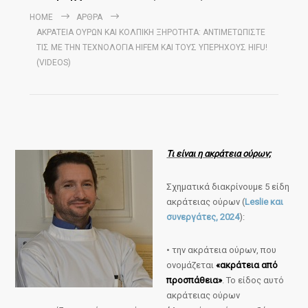
HOME
ΆΡΘΡΑ
ΑΚΡΆΤΕΙΑ ΟΎΡΩΝ ΚΑΙ ΚΟΛΠΙΚΉ ΞΗΡΌΤΗΤΑ: ΑΝΤΙΜΕΤΩΠΊΣΤΕ
ΤΙΣ ΜΕ ΤΗΝ ΤΕΧΝΟΛΟΓΊΑ HIFEM ΚΑΙ ΤΟΥΣ ΥΠΕΡΉΧΟΥΣ HIFU!
(VIDEOS)
Τι είναι η ακράτεια ούρων;
Σχηματικά διακρίνουμε 5 είδη
ακράτειας ούρων (
Leslie και
συνεργάτες, 2024
):
• την ακράτεια ούρων, που
ονομάζεται
«ακράτεια από
προσπάθεια»
. Το είδος αυτό
ακράτειας ούρων