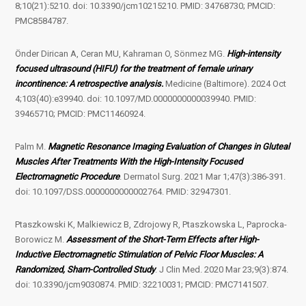
8;10(21):5210. doi: 10.3390/jcm10215210. PMID: 34768730; PMCID:
PMC8584787.
Önder Dirican A, Ceran MU, Kahraman O, Sönmez MG.
High-intensity
focused ultrasound (HIFU) for the treatment of female urinary
incontinence: A retrospective analysis.
Medicine (Baltimore). 2024 Oct
4;103(40):e39940. doi: 10.1097/MD.0000000000039940. PMID:
39465710; PMCID: PMC11460924.
Palm M.
Magnetic Resonance Imaging Evaluation of Changes in Gluteal
Muscles After Treatments With the High-Intensity Focused
Electromagnetic Procedure
. Dermatol Surg. 2021 Mar 1;47(3):386-391.
doi: 10.1097/DSS.0000000000002764. PMID: 32947301.
Ptaszkowski K, Malkiewicz B, Zdrojowy R, Ptaszkowska L, Paprocka-
Borowicz M.
Assessment of the Short-Term Effects after High-
Inductive Electromagnetic Stimulation of Pelvic Floor Muscles: A
Randomized, Sham-Controlled Study
. J Clin Med. 2020 Mar 23;9(3):874.
doi: 10.3390/jcm9030874. PMID: 32210031; PMCID: PMC7141507.