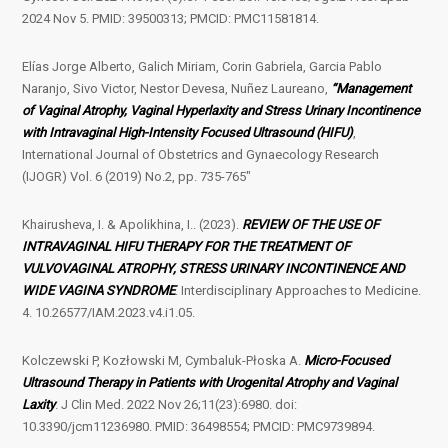
2024 Nov 5. PMID: 39500313; PMCID: PMC11581814.
Elías Jorge Alberto, Galich Miriam, Corin Gabriela, Garcia Pablo
Naranjo, Sivo Victor, Nestor Devesa, Nuñez Laureano,
“Management
of Vaginal Atrophy, Vaginal Hyperlaxity and Stress Urinary Incontinence
with Intravaginal High-Intensity Focused Ultrasound (HIFU)
,
International Journal of Obstetrics and Gynaecology Research
(IJOGR) Vol. 6 (2019) No.2, pp. 735-765″
Khairusheva, I. & Apolikhina, I.. (2023).
REVIEW OF THE USE OF
INTRAVAGINAL HIFU THERAPY FOR THE TREATMENT OF
VULVOVAGINAL ATROPHY, STRESS URINARY INCONTINENCE AND
WIDE VAGINA SYNDROME
. Interdisciplinary Approaches to Medicine.
4. 10.26577/IAM.2023.v4.i1.05.
Kolczewski P, Kozłowski M, Cymbaluk-Płoska A.
Micro-Focused
Ultrasound Therapy in Patients with Urogenital Atrophy and Vaginal
Laxity
. J Clin Med. 2022 Nov 26;11(23):6980. doi:
10.3390/jcm11236980. PMID: 36498554; PMCID: PMC9739894.