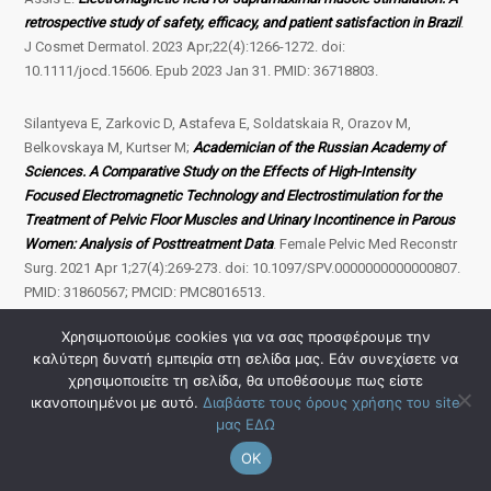
retrospective study of safety, efficacy, and patient satisfaction in Brazil
.
J Cosmet Dermatol. 2023 Apr;22(4):1266-1272. doi:
10.1111/jocd.15606. Epub 2023 Jan 31. PMID: 36718803.
Silantyeva E, Zarkovic D, Astafeva E, Soldatskaia R, Orazov M,
Belkovskaya M, Kurtser M;
Academician of the Russian Academy of
Sciences. A Comparative Study on the Effects of High-Intensity
Focused Electromagnetic Technology and Electrostimulation for the
Treatment of Pelvic Floor Muscles and Urinary Incontinence in Parous
Women: Analysis of Posttreatment Data
. Female Pelvic Med Reconstr
Surg. 2021 Apr 1;27(4):269-273. doi: 10.1097/SPV.0000000000000807.
PMID: 31860567; PMCID: PMC8016513.
Χρησιμοποιούμε cookies για να σας προσφέρουμε την
Tosun H, Akınsal EC, Sönmez G, Baydilli N, Demirci D.
Is the High-
καλύτερη δυνατή εμπειρία στη σελίδα μας. Εάν συνεχίσετε να
Intensity Focused Electromagnetic Energy an Effective Treatment for
χρησιμοποιείτε τη σελίδα, θα υποθέσουμε πως είστε
Urinary Incontinence in Women?
Ther Clin Risk Manag. 2024 Nov
ικανοποιημένοι με αυτό.
Διαβάστε τους όρους χρήσης του site
30;20:811-816. doi: 10.2147/TCRM.S478919. PMID: 39640007; PMCID:
μας ΕΔΩ
PMC11619107.
OK