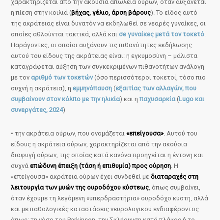
χαρακτηρίζεται από την ακούσια απώλεια ούρων, όταν αυξάνεται
η πίεση στην κοιλιά (
βήχας, γέλιο, άρση βάρους
). Το είδος αυτό
της ακράτειας είναι δυνατόν να εκδηλωθεί σε νεαρές γυναίκες, οι
οποίες αθλούνται τακτικά, αλλά και
σε γυναίκες μετά τον τοκετό
.
Παράγοντες, οι οποίοι αυξάνουν τις πιθανότητες εκδήλωσης
αυτού του είδους της ακράτειας είναι: η εγκυμοσύνη – μάλιστα
καταγράφεται αύξηση των συγκεκριμένων πιθανοτήτων ανάλογη
με τον
αριθμό των τοκετών
(όσο περισσότεροι τοκετοί, τόσο πιο
συχνή η ακράτεια), η
εμμηνόπαυση
(
εξαιτίας των αλλαγών, που
συμβαίνουν στον κόλπο με την ηλικία
) και η
παχυσαρκία
(
Lugo και
συνεργάτες, 2024
)
• την ακράτεια ούρων, που ονομάζεται
«επείγουσα»
. Αυτού του
είδους η ακράτεια ούρων, χαρακτηρίζεται από την ακούσια
διαφυγή ούρων, της οποίας κατά κανόνα προηγείται η έντονη και
συχνά
επώδυνη έπειξη (τάση ή επιθυμία) προς ούρηση
. Η
«επείγουσα» ακράτεια ούρων έχει συνδεθεί με
διαταραχές στη
λειτουργία των μυών της ουροδόχου κύστεως
, όπως συμβαίνει,
όταν έχουμε τη λεγόμενη «υπερδραστήρια» ουροδόχο κύστη, αλλά
και με παθολογικές καταστάσεις νευρολογικού ενδιαφέροντος
όπως: τη νόσο του Parkinson, την Σκλήρυνση κατά πλάκας ή το