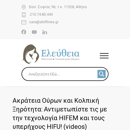
Βασ. Σοφίας 96, τ.κ. 11528, Αθήνα
210.74.80.440
care@eleftheia.gr
Ακράτεια Ούρων και Κολπική
Ξηρότητα: Αντιμετωπίστε τις με
την τεχνολογία HIFEM και τους
υπερήχους HIFU! (videos)