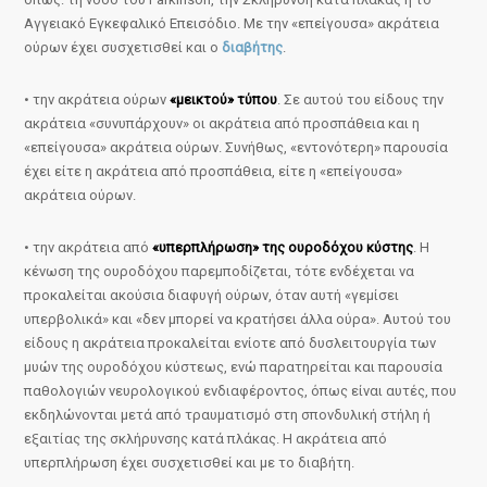
Αγγειακό Εγκεφαλικό Επεισόδιο. Με την «επείγουσα» ακράτεια
ούρων έχει συσχετισθεί και ο
διαβήτης
.
• την ακράτεια ούρων
«μεικτού» τύπου
. Σε αυτού του είδους την
ακράτεια «συνυπάρχουν» οι ακράτεια από προσπάθεια και η
«επείγουσα» ακράτεια ούρων. Συνήθως, «εντονότερη» παρουσία
έχει είτε η ακράτεια από προσπάθεια, είτε η «επείγουσα»
ακράτεια ούρων.
• την ακράτεια από
«υπερπλήρωση» της ουροδόχου κύστης
. Η
κένωση της ουροδόχου παρεμποδίζεται, τότε ενδέχεται να
προκαλείται ακούσια διαφυγή ούρων, όταν αυτή «γεμίσει
υπερβολικά» και «δεν μπορεί να κρατήσει άλλα ούρα». Αυτού του
είδους η ακράτεια προκαλείται ενίοτε από δυσλειτουργία των
μυών της ουροδόχου κύστεως, ενώ παρατηρείται και παρουσία
παθολογιών νευρολογικού ενδιαφέροντος, όπως είναι αυτές, που
εκδηλώνονται μετά από τραυματισμό στη σπονδυλική στήλη ή
εξαιτίας της σκλήρυνσης κατά πλάκας. Η ακράτεια από
υπερπλήρωση έχει συσχετισθεί και με το διαβήτη.