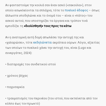
Αν φανταστούμε την κοιλιά σαν έναν ασκό («σακούλα»), στον
οποίο εσωκλείονται τα σπλάχνα, τότε το
πυελικό έδαφος
– όπως
άλλωστε υποδηλώνει και το όνομά του – είναι ο «πάτος» του
ασκού αυτού, που υποστηρίζει τα όργανα και τρόπον τινά
εμποδίζει τη
«διολίσθησή» τους προς τα κάτω
.
Αν η ανατομική αυτή δομή απωλέσει την αντοχή της και
«χαλαρώσει», τότε
εκδηλώνεται
ακράτεια ούρων. Λόγοι, εξαιτίας
των οποίων το πυελικό χάνει την αντοχή του, είναι (Lugo και
συνεργάτες, 2024):
• διαταραχές του συνδετικού ιστού
• χρόνιος βήχας
• παχυσαρκία
• τραυματισμός του περινέου (του ιστού, που εκτείνεται από τον
κόλπο έως τον πρωκτό)