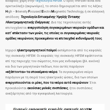
εδάφους χάρη στην
τεχνολογία HIFEM
. Ο όρος «HIFEM» είναι ένα
αρκτικόλεξο (ακρωνύμιο), το οποίο δημιουργείται από τις λέξεις
H
igh –
I
ntensity
F
ocused
E
lectro
M
agnentic Technology, ή σε ελληνική
απόδοση:
Τεχνολογία Εστιασμένης Υψηλής Έντασης
Ηλεκτρομαγνητικής Ενέργειας
. Δια της τεχνολογίας αυτής
επιτυγχάνεται
ενεργοποίηση συγκεκριμένων νευρικών ομάδων και
κατ’ επέκτασιν των μυών, τις οποίες οι συγκεκριμένες νευρικές
ομάδες νευρώνουν, προκειμένου να επιτευχθεί ενδυνάμωσή τους
.
Ισχυροί
ηλεκτρομαγνητικοί παλμοί
εκπέμπονται από τις κεφαλές
της συσκευής HIFEM. Οι κεφαλές της συσκευής HIFEM εφάπτονται
επί της περιοχής του σώματος, που μας ενδιαφέρει (βλ. εικόνα)
και δια των μαγνητικών πεδίων, που αυτές παράγουν
«εξάπτονται» τα υποκείμενα νεύρα
. Τα συγκεκριμένα νεύρα
παράγουν με τη σειρά τους ηλεκτρικές ώσεις, δια των οποίων
ενεργοποιούνται οι μύες, που τα νεύρα αυτά νευρώνουν
. Έτσι
προκαλούνται
ακούσιες μυϊκές συσπάσεις
, ήτοι συσπάσεις
ανεξάρτητες από την εγκεφαλική λειτουργία.