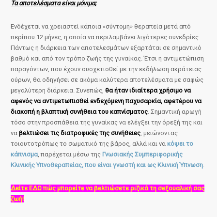
Τα αποτελέσματα είναι μόνιμα;
Ενδέχεται να χρειαστεί κάποια «σύντομη» θεραπεία μετά από
περίπου 12 μήνες, η οποία να περιλαμβάνει λιγότερες συνεδρίες.
Πάντως η διάρκεια των αποτελεσμάτων εξαρτάται σε σημαντικό
βαθμό και από τον τρόπο ζωής της γυναίκας. Έτσι η αντιμετώπιση
παραγόντων, που έχουν συσχετισθεί με την εκδήλωση ακράτειας
ούρων, θα οδηγήσει σε ακόμα καλύτερα αποτελέσματα με σαφώς
μεγαλύτερη διάρκεια. Συνεπώς,
θα ήταν ιδιαίτερα χρήσιμο να
αφενός να αντιμετωπισθεί ενδεχόμενη παχυσαρκία, αφετέρου να
διακοπή η βλαπτική συνήθεια του καπνίσματος
. Σημαντική αρωγή
τόσο στην προσπάθεια της γυναίκας να ελέγξει την όρεξή της και
να
βελτιώσει τις διατροφικές της συνήθειες
, μειώνοντας
τοιουτοτρόπως το σωματικό της βάρος, αλλά και να
κόψει το
κάπνισμα
, παρέχεται μέσω της
Γνωσιακής Συμπεριφορικής
Κλινικής Υπνοθεραπείας, που είναι γνωστή και ως Κλινική Ύπνωση
.
Δείτε ΕΔΩ πώς μπορείτε να βελτιώσετε ριζικά τη σεξουαλική σας
ζωή!