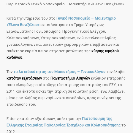
Περιφεριακό Γενικό Νοσοκομείο – Μαιευτήριο «Έλενα Βενιζέλου».
Κατά την υπηρεσία του στο
Γενικό Νοσοκομείο – Μαιευτήριο
«Έλενα Βενιζέλου»
εκπαιδεύτηκε στο Τμήμα Υπερήχων,
Εξωσωματικής Γονιμοποίησης, Προγεννητικού Ελέγχου,
Κολποσκοπήσεων, Υστεροσκοπήσεων, ενώ εκτέλεσε πλήθος
γυναικολογικών και μαιευτικών χειρουργικών επεμβάσεων και
απέκτησε ευρεία πείρα στην αντιμετώπιση της
κύησης υψηλού
κινδύνου
.
Τον
τίτλο ειδικότητας του Μαιευτήρος – Γυναικολόγου
τον έλαβε
κατόπιν εξετάσεων
στο
Πανεπιστήμιο Αθηνών
ενώπιον επιτροπής
αποτελουμένης από καθηγητές ιατρικής και ιατρούς του ΕΣΥ, το
2011 και έκτοτε ασκεί την Ιατρική σε ιδιωτική βάση, ενώ λαμβάνει
μέρος σε πλήθος σεμιναρίων και συνεδρίων, προς συνέχισιν της
επαίδευσής του.
Επίσης κατόπιν εξετάσεων, απέκτησε την
Πιστοποίηση της
Ελληνικής Εταιρείας Παθολογίας Τραχήλου και Κολποσκόπησης
το
2012.