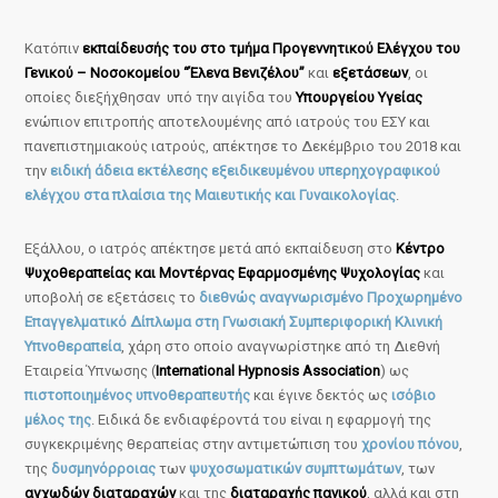
Κατόπιν
εκπαίδευσής του στο τμήμα Προγεννητικού Ελέγχου του
Γενικού – Νοσοκομείου “Έλενα Βενιζέλου”
και
εξετάσεων
, οι
οποίες διεξήχθησαν υπό την αιγίδα του
Υπουργείου Υγείας
ενώπιον επιτροπής αποτελουμένης από ιατρούς του ΕΣΥ και
πανεπιστημιακούς ιατρούς, απέκτησε το Δεκέμβριο του 2018 και
την
ειδική άδεια εκτέλεσης εξειδικευμένου υπερηχογραφικού
ελέγχου στα πλαίσια της Μαιευτικής και Γυναικολογίας
.
Εξάλλου, ο ιατρός απέκτησε μετά από εκπαίδευση στο
Κέντρο
Ψυχοθεραπείας και Μοντέρνας Εφαρμοσμένης Ψυχολογίας
και
υποβολή σε εξετάσεις το
διεθνώς αναγνωρισμένο Προχωρημένο
Επαγγελματικό Δίπλωμα στη Γνωσιακή Συμπεριφορική Κλινική
Υπνοθεραπεία
, χάρη στο οποίο αναγνωρίστηκε από τη Διεθνή
Εταιρεία Ύπνωσης (
International Hypnosis Association
) ως
πιστοποιημένος υπνοθεραπευτής
και έγινε δεκτός ως
ισόβιο
μέλος της
. Ειδικά δε ενδιαφέροντά του είναι η εφαρμογή της
συγκεκριμένης θεραπείας στην αντιμετώπιση του
χρονίου πόνου
,
της
δυσμηνόρροιας
των
ψυχοσωματικών συμπτωμάτων
, των
αγχωδών διαταραχών
και της
διαταραχής πανικού
, αλλά και στη