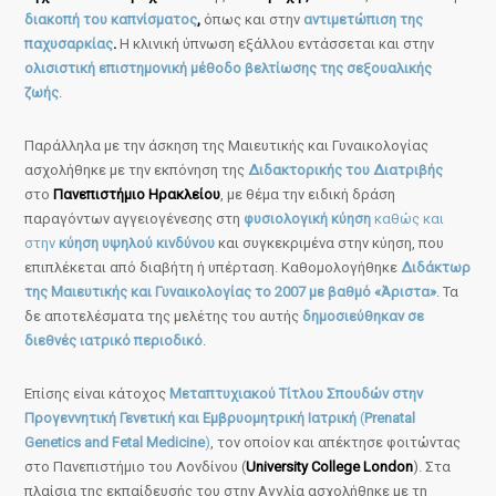
διακοπή του καπνίσματος
,
όπως και στην
αντιμετώπιση της
παχυσαρκίας
.
Η κλινική ύπνωση εξάλλου εντάσσεται και στην
ολισιστική επιστημονική μέθοδο βελτίωσης της σεξουαλικής
ζωής
.
Παράλληλα με την άσκηση της Μαιευτικής και Γυναικολογίας
ασχολήθηκε με την εκπόνηση της
Διδακτορικής του Διατριβής
στο
Πανεπιστήμιο Ηρακλείου
, με θέμα την ειδική δράση
παραγόντων αγγειογένεσης στη
φυσιολογική κύηση
καθώς και
στην
κύηση υψηλού κινδύνου
και συγκεκριμένα στην κύηση, που
επιπλέκεται από διαβήτη ή υπέρταση. Καθομολογήθηκε
Διδάκτωρ
της Μαιευτικής και Γυναικολογίας το 2007 με βαθμό «Άριστα»
. Τα
δε αποτελέσματα της μελέτης του αυτής
δημοσιεύθηκαν σε
διεθνές ιατρικό περιοδικό
.
Επίσης είναι κάτοχος
Μεταπτυχιακού Τίτλου Σπουδών στην
Προγεννητική Γενετική και Εμβρυομητρική Ιατρική
(
Prenatal
Genetics and Fetal Medicine
)
, τον οποίον και απέκτησε φοιτώντας
στο Πανεπιστήμιο του Λονδίνου (
University College London
). Στα
πλαίσια της εκπαίδευσής του στην Αγγλία ασχολήθηκε με τη