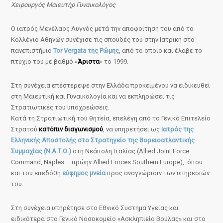
Χειρουργός Μαιευτήρ Γυναικολόγος
Ο ιατρός Μενέλαος Λυγνός μετά την αποφοίτησή του από το
Κολλέγιο Αθηνών συνέχισε τις σπουδές του στην Ιατρική στο
πανεπιστήμιο
Tor Vergata της Ρώμης
, από το οποίο και έλαβε το
πτυχίο του με βαθμό «
Άριστα
» το 1999.
Στη συνέχεια επέστερεψε στην Ελλάδα προκειμένου να ειδικευθεί
στη Μαιευτική και Γυναικολογία και να εκπληρώσει τις
Στρατιωτικές του υποχρεώσεις.
Κατά τη Στρατιωτική του θητεία, επελέγη από το Γενικό Επιτελείο
Στρατού
κατόπιν διαγωνισμού
, να υπηρετήσει ως
Ιατρός της
Ελληνικής Αποστολής στο Στρατηγείο της Βορειοατλαντικής
Συμμαχίας (Ν.Α.Τ.Ο.)
στη Νεάπολη Ιταλίας (Allied Joint Force
Command, Naples – πρώην Allied Forces Southern Europe), όπου
και του επεδόθη
εύφημος μνεία
προς αναγνώρισιν των υπηρεσιών
του.
Στη συνέχεια υπηρέτησε στο Εθνικό Συστημα Υγείας και
ειδικότερα στο Γενικό Νοσοκομείο «Ασκληπιείο Βούλας» και στο