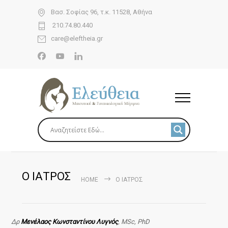
Βασ. Σοφίας 96, τ.κ. 11528, Αθήνα
210.74.80.440
care@eleftheia.gr
Ο ΙΑΤΡΟΣ
HOME
Ο ΙΑΤΡΟΣ
Δρ
Μενέλαος Κωνσταντίνου Λυγνός
, MSc, PhD