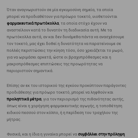
Όταν αναγνωριστούν σε μία εγκυμοσύνη σημεία, τα οποία
μπορεί να προδιαθέτουν για πρόωρο τοκετό, υιοθετούνται
φαρμακευτικά πρωτόκολλα
, τα οποία στόχο έχουν να
αναστείλουν κατά το δυνατόν τη διαδικασία αυτή. Με τα
πρωτόκολλα αυτά, αν και δεν δυνάμεθα πάντα να ανασχέσουμε
τον τοκετό, μας έχει δοθεί η δυνατότητα να παρατείνουμε σε
πολλές περιπτώσεις την κύηση τόσο, όσο χρειάζεται το μωρό,
για να ωριμάσει αρκετά, ώστε οι βραχυπρόθεσμες και η
μακροπρόθεσμες επιπτώσεις της προωρότητας να
περιοριστούν σημαντικά.
Επίσης αν εκ του ιστορικού της εγκύου προκύπτουν παράγοντες
προδιάθεσης για πρόωρο τοκετό, μπορεί να ληφθούν και
προληπτικά μέτρα
, για τον περιορισμό της πιθανότητας αυτής,
όπως είναι η χορήγηση φαρμακευτικής αγωγής, η τοποθέτηση
ειδικού πεσσού στον κόλπο, ή η περίδεση του τραχήλου της
μήτρας.
Φυσικά, και η ίδια η γυναίκα μπορεί να
συμβάλλει στην πρόληψη