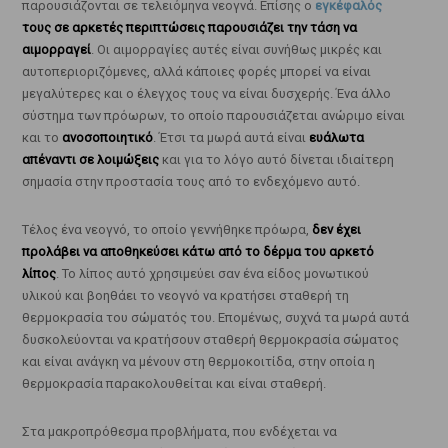
παρουσιάζονται σε τελειόμηνα νεογνά. Επίσης ο
εγκέφαλός
τους σε αρκετές περιπτώσεις παρουσιάζει την τάση να
αιμορραγεί
. Οι αιμορραγίες αυτές είναι συνήθως μικρές και
αυτοπεριοριζόμενες, αλλά κάποιες φορές μπορεί να είναι
μεγαλύτερες και ο έλεγχος τους να είναι δυσχερής. Ένα άλλο
σύστημα των πρόωρων, το οποίο παρουσιάζεται ανώριμο είναι
και το
ανοσοποιητικό
. Έτσι τα μωρά αυτά είναι
ευάλωτα
απέναντι σε λοιμώξεις
και για το λόγο αυτό δίνεται ιδιαίτερη
σημασία στην προστασία τους από το ενδεχόμενο αυτό.
Τέλος ένα νεογνό, το οποίο γεννήθηκε πρόωρα,
δεν έχει
προλάβει να αποθηκεύσει κάτω από το δέρμα του αρκετό
λίπος
. Το λίπος αυτό χρησιμεύει σαν ένα είδος μονωτικού
υλικού και βοηθάει το νεογνό να κρατήσει σταθερή τη
θερμοκρασία του σώματός του. Επομένως, συχνά τα μωρά αυτά
δυσκολεύονται να κρατήσουν σταθερή θερμοκρασία σώματος
και είναι ανάγκη να μένουν στη θερμοκοιτίδα, στην οποία η
θερμοκρασία παρακολουθείται και είναι σταθερή.
Στα μακροπρόθεσμα προβλήματα, που ενδέχεται να