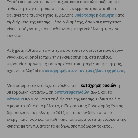
Εντούτοις, φαίνεται πως η παχυσαρκία προκαλεί αύξηση της
πιθανότητας για πρόωρο τοκετό με έμμεσο τρόπο, καθότι
αυξάνει της πιθανότητες εμφάνισης
υπέρτασης
ή
διαβήτη
κατά
τη διάρκεια της κύησης. Τόσο ο διαβήτης, όσο και η υπέρταση
είναι παράγοντες, που συνδέονται με την εκδήλωση πρόωρου
τοκετού.
Αυξημένη πιθανότητα για πρόωρο τοκετό φαίνεται πως έχουν
γυναίκες, οι οποίες πριν την εγκυμοσύνη και στα πλαίσια
θεραπείας πρόληψης του καρκίνου του τραχήλου της μήτρας,
έχουν υποβληθεί σε
εκτομή τμήματος του τραχήλου της μήτρας
.
Με πρόωρο τοκετό έχει συνδεθεί και η
κατάχρηση ουσιών
, η
υπερβολική κατανάλωση
οινοπνευματωδών
, αλλά και το
κάπνισμα
πριν και κατά τη διάρκεια της κύησης. Ειδικά σε ό,τι
αφορά το κάπνισμα μάλιστα, ο Παγκόσμιος Οργανισμός Υγείας
δημοσίευσε μία μελέτη το 2014, η οποία συνδέει τόσο το
ενεργητικό, όσο και το παθητικό κάπνισμα κατά τη διάρκεια της
κύησης με την πιθανότητα εκδήλωσης πρόωρου τοκετού.