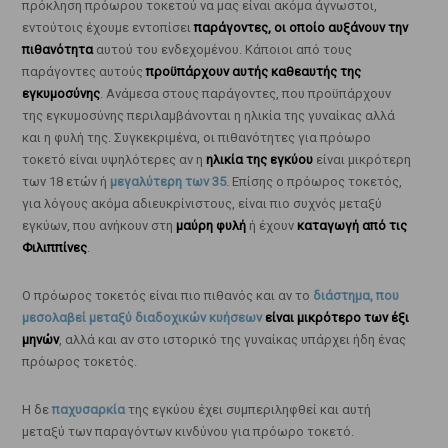
πρόκληση πρόωρου τοκετού να μας είναι ακόμα άγνωστοι,
εντούτοις έχουμε εντοπίσει
παράγοντες, οι οποίο αυξάνουν την
πιθανότητα
αυτού του ενδεχομένου. Κάποιοι από τους
παράγοντες αυτούς
προϋπάρχουν αυτής καθεαυτής της
εγκυμοσύνης
. Ανάμεσα στους παράγοντες, που προϋπάρχουν
της εγκυμοσύνης περιλαμβάνονται η ηλικία της γυναίκας αλλά
και η φυλή της. Συγκεκριμένα, οι πιθανότητες για πρόωρο
τοκετό είναι υψηλότερες αν η
ηλικία της εγκύου
είναι μικρότερη
των 18 ετών ή
μεγαλύτερη των 35
. Επίσης ο πρόωρος τοκετός,
για λόγους ακόμα αδιευκρίνιστους, είναι πιο συχνός μεταξύ
εγκύων, που ανήκουν στη
μαύρη φυλή
ή έχουν
καταγωγή από τις
Φιλιππίνες
.
Ο πρόωρος τοκετός είναι πιο πιθανός και αν το
διάστημα, που
μεσολαβεί μεταξύ διαδοχικών κυήσεων
είναι μικρότερο των έξι
μηνών
, αλλά και αν στο ιστορικό της γυναίκας υπάρχει ήδη ένας
πρόωρος τοκετός.
Η δε
παχυσαρκία
της εγκύου έχει συμπεριληφθεί και αυτή
μεταξύ των παραγόντων κινδύνου για πρόωρο τοκετό.