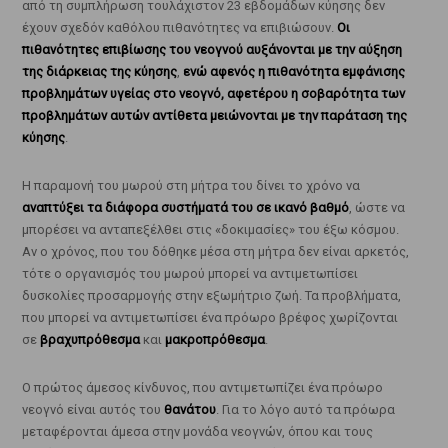
από τη συμπλήρωση τουλάχιστον 23 εβδομάδων κύησης δεν
έχουν σχεδόν καθόλου πιθανότητες να επιβιώσουν.
Οι
πιθανότητες επιβίωσης του νεογνού αυξάνονται με την αύξηση
της διάρκειας της κύησης
,
ενώ αφενός η πιθανότητα εμφάνισης
προβλημάτων υγείας στο νεογνό, αφετέρου η σοβαρότητα των
προβλημάτων αυτών αντίθετα μειώνονται με την παράταση της
κύησης
.
Η παραμονή του μωρού στη μήτρα του δίνει το χρόνο να
αναπτύξει τα διάφορα συστήματά του σε ικανό βαθμό
, ώστε να
μπορέσει να ανταπεξέλθει στις «δοκιμασίες» του έξω κόσμου.
Αν ο χρόνος, που του δόθηκε μέσα στη μήτρα δεν είναι αρκετός,
τότε ο οργανισμός του μωρού μπορεί να αντιμετωπίσει
δυσκολίες προσαρμογής στην εξωμήτριο ζωή. Τα προβλήματα,
που μπορεί να αντιμετωπίσει ένα πρόωρο βρέφος χωρίζονται
σε
βραχυπρόθεσμα
και
μακροπρόθεσμα
.
Ο πρώτος άμεσος κίνδυνος, που αντιμετωπίζει ένα πρόωρο
νεογνό είναι αυτός του
θανάτου
. Για το λόγο αυτό τα πρόωρα
μεταφέρονται άμεσα στην μονάδα νεογνών, όπου και τους