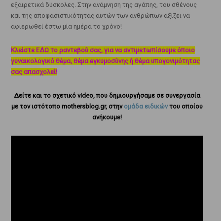
εξαιρετικά δύσκολες. Στην ανάμνηση της αγάπης, του σθένους
και της αποφασιστικότητας αυτών των ανθρώπων αξίζει να
αφιερωθεί έστω μία ημέρα το χρόνο!
Κλείστε ΕΔΩ το ραντεβού σας, για να αντιμετωπίσουμε όποιο
γυναικολογικό θέμα, θέμα εγκυμοσύνης ή θέμα υπογονιμότητας
σας απασχολεί!
Δείτε και το σχετικό video, που δημιουργήσαμε σε συνεργασία
με τον ιστότοπο mothersblog.gr, στην
ομάδα ειδικών
του οποίου
ανήκουμε!