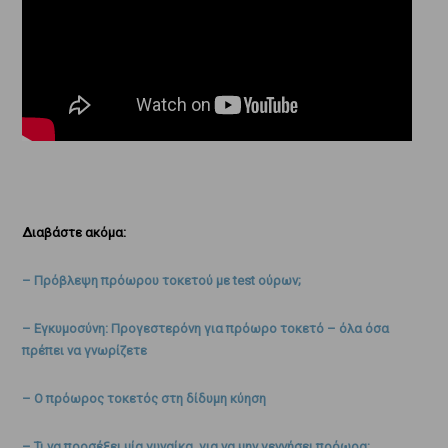
Διαβάστε ακόμα:
– Πρόβλεψη πρόωρου τοκετού με test ούρων;
– Εγκυμοσύνη: Προγεστερόνη για πρόωρο τοκετό – όλα όσα
πρέπει να γνωρίζετε
– Ο πρόωρος τοκετός στη δίδυμη κύηση
– Τι να προσέξει μία γυναίκα, για να μην γεννήσει πρόωρα;