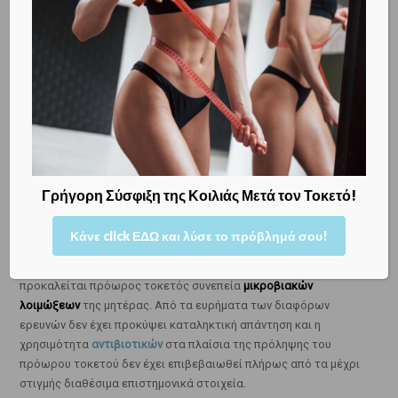
υπάρχει περίπτωση, ειδικά αν εμφανιστούν και σημάδια
φλεγμονής μέσα στη μήτρα, να χρειαστεί να καταφύγουμε στην
πρόκληση τοκετού, ακόμα και αν αυτός είναι πρόωρος,
ειδάλλως υπάρχει η περίπτωση να κινδυνεύσει η υγεία του
μωρού, αλλά και της μητέρας.
Επίσης φαίνεται πως ένας παράγων, που μπορεί να εμφανιστεί
κατά τη διάρκεια της κύησης και προδιαθέτει για πρόωρο
τοκετό είναι και η
ανεπαρκής πρόσληψη βάρους
κατά τη
διάρκεια της εγκυμοσύνης. Επίσης φαίνεται πως ο πρόωρος
Γρήγορη Σύσφιξη της Κοιλιάς Μετά τον Τοκετό!
τοκετός μπορεί να εκδηλωθεί και αν κατά τη διάρκεια της
κύησης η γυναίκα βιώσει γεγονότα
εξαιρετικά τραυματικά
.
Κάνε click ΕΔΩ και λύσε το πρόβλημά σου!
Μεγάλη συζήτηση έχει εγερθεί γύρω από την πιθανότητα να
προκαλείται πρόωρος τοκετός συνεπεία
μικροβιακών
λοιμώξεων
της μητέρας. Από τα ευρήματα των διαφόρων
ερευνών δεν έχει προκύψει καταληκτική απάντηση και η
χρησιμότητα
αντιβιοτικών
στα πλαίσια της πρόληψης του
πρόωρου τοκετού δεν έχει επιβεβαιωθεί πλήρως από τα μέχρι
στιγμής διαθέσιμα επιστημονικά στοιχεία.