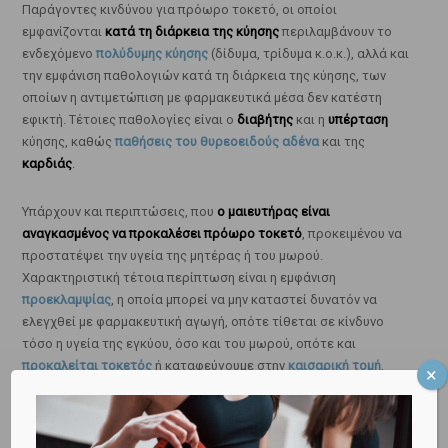
Παράγοντες κινδύνου για πρόωρο τοκετό, οι οποίοι
εμφανίζονται
κατά τη διάρκεια της κύησης
περιλαμβάνουν το
ενδεχόμενο
πολύδυμης κύησης
(δίδυμα, τρίδυμα κ.ο.κ.), αλλά και
την εμφάνιση παθολογιών κατά τη διάρκεια της κύησης, των
οποίων η αντιμετώπιση με φαρμακευτικά μέσα δεν κατέστη
εφικτή. Τέτοιες παθολογίες είναι ο
διαβήτης
και η
υπέρταση
κύησης, καθώς
παθήσεις του θυρεοειδούς αδένα
και της
καρδιάς
.
Υπάρχουν και περιπτώσεις, που
ο μαιευτήρας είναι
αναγκασμένος να προκαλέσει πρόωρο τοκετό
, προκειμένου να
προστατέψει την υγεία της μητέρας ή του μωρού.
Χαρακτηριστική τέτοια περίπτωση είναι η εμφάνιση
προεκλαμψίας
, η οποία μπορεί να μην καταστεί δυνατόν να
ελεγχθεί με φαρμακευτική αγωγή, οπότε τίθεται σε κίνδυνο
τόσο η υγεία της εγκύου, όσο και του μωρού, οπότε και
προκαλείται τοκετός
ή καταφεύγουμε στην
καισαρική τομή
,
ανάλογα με τη βαρύτητα των συμπτωμάτων. Μια άλλη τέτοια
περίπτωση είναι η
πρόωρη αυτόματη ρήξη του θυλακίου
, ή
όπως θα λέγαμε: «όταν σπάνε τα νερά πολύ νωρίς». Τότε