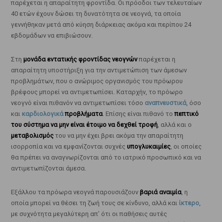
παρέχεται η απαραίτητη φροντίδα. Οι πρόοδοι των τελευταίων
40 ετών έχουν δώσει τη δυνατότητα σε νεογνά, τα οποία
γεννήθηκαν μετά από κύηση διάρκειας ακόμα και περίπου 24
εβδομάδων να επιβιώσουν.
Στη
μονάδα εντατικής φροντίδας νεογνών
παρέχεται η
απαραίτητη υποστήριξη για την αντιμετώπιση των άμεσων
προβλημάτων, που ο ανώριμος οργανισμός του πρόωρου
βρέφους μπορεί να αντιμετωπίσει. Καταρχήν, το πρόωρο
νεογνό είναι πιθανόν να αντιμετωπίσει τόσο
αναπνευστικά
, όσο
και
καρδιολογικά
προβλήματα
. Επίσης είναι πιθανό το
πεπτικό
του σύστημα να μην είναι έτοιμο να δεχθεί τροφή
, αλλά και ο
μεταβολισμός
του να μην έχει βρει ακόμα την απαραίτητη
ισορροπία και να εμφανίζονται συχνές
υπογλυκαιμίες
, οι οποίες
θα πρέπει να αναγνωρίζονται από το ιατρικό προσωπικό και να
αντιμετωπίζονται άμεσα.
Εξάλλου τα πρόωρα νεογνά παρουσιάζουν
βαριά αναιμία
, η
οποία μπορεί να θέσει τη ζωή τους σε κίνδυνο, αλλά και
ίκτερο
,
με συχνότητα μεγαλύτερη απ’ ότι οι παθήσεις αυτές