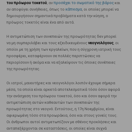
του πρόωρου τοκετού
, αν
προσέχει το σωματικό της βάρος
και
αν αποφύγει συνήθειες, όπως το
κάπνισμα
, οι οποίες μπορεί να
δημιουργήσουν σημαντικά προβλήματα κατά την κύηση, ο
πρόωρος τοκετός είναι ένα από αυτά.
Η αντιμετώπιση των συνεπειών της προωρότητας δεν μπορεί
να μη συμπεριλάβει και τους εξειδικευμένους
νεογνολόγους
, οι
οποίοι με τη χρήση των εργαλείων, που η σύγχρονη ιατρική τους
προσφέρει, καταφέρνουν σε πολλές περιπτώσεις να
περιορίσουν ή ακόμα και να εξαλείψουν τις όποιες συνέπειες
της προωρότητας.
Οι ιατροί, μαιευτήρες και νεογνολόγοι λοιπόν έχουμε σήμερα
μέσα, τα οποία είναι αρκετά αποτελεσματικά τόσο όσον αφορά
την ανάσχεση του πρόωρου τοκετού, όσο και όσον αφορά την
αντιμετώπιση αυτών καθεαυτών των συνεπειών της
προωρότητας στο νεογνό. Εντούτοις, η 17η Νοεμβρίου, είναι
αφιερωμένη τόσο στα προωράκια, όσο και στους γονείς τους.
Οι άνθρωποι αυτοί αντιμετωπίζουν με σθένος προκλήσεις και
ανταπεξέρχονται σε καταστάσεις, οι οποίες είναι συχνά