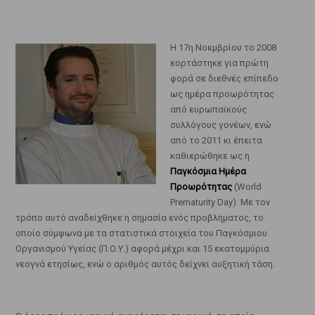
Η 17η Νοεμβρίου το 2008
εορτάστηκε για πρώτη
φορά σε διεθνές επίπεδο
ως ημέρα προωρότητας
από ευρωπαϊκούς
συλλόγους γονέων, ενώ
από το 2011 κι έπειτα
καθιερώθηκε ως η
Παγκόσμια Ημέρα
Προωρότητας
(World
Prematurity Day). Με τον
τρόπο αυτό αναδείχθηκε η σημασία ενός προβλήματος, το
οποίο σύμφωνα με τα στατιστικά στοιχεία του Παγκόσμιου
Οργανισμού Υγείας (Π.Ο.Υ.) αφορά μέχρι και 15 εκατομμύρια
νεογνά ετησίως, ενώ ο αριθμός αυτός δείχνει αυξητική τάση.