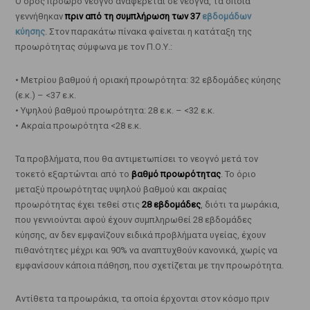
Ο όρος πρόωρο νεογνό αναφέρεται σε νεογνά, τα οποία
γεννήθηκαν
πριν από τη συμπλήρωση των 37
εβδομάδων
κύησης
. Στον παρακάτω πίνακα φαίνεται η κατάταξη της
προωρότητας σύμφωνα με τον Π.Ο.Υ.:
• Μετρίου βαθμού ή οριακή προωρότητα: 32 εβδομάδες κύησης
(ε.κ.) – <37 ε.κ.
• Υψηλού βαθμού προωρότητα: 28 ε.κ. – <32 ε.κ.
• Ακραία προωρότητα <28 ε.κ.
Τα προβλήματα, που θα αντιμετωπίσει το νεογνό μετά τον
τοκετό εξαρτώνται από το
βαθμό προωρότητας
. Το όριο
μεταξύ προωρότητας υψηλού βαθμού και ακραίας
προωρότητας έχει τεθεί στις
28 εβδομάδες
, διότι τα μωράκια,
που γεννιούνται αφού έχουν συμπληρωθεί 28 εβδομάδες
κύησης, αν δεν εμφανίζουν ειδικά προβλήματα υγείας, έχουν
πιθανότητες μέχρι και 90% να αναπτυχθούν κανονικά, χωρίς να
εμφανίσουν κάποια πάθηση, που σχετίζεται με την προωρότητα.
Αντίθετα τα προωράκια, τα οποία έρχονται στον κόσμο πριν