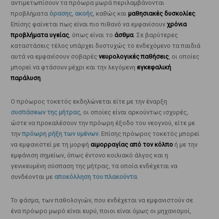
αντιμετωπίσουν τα πρόωρα μωρά περιλαμβάνονται
προβλήματα
όρασης
,
ακοής
, καθώς και
μαθησιακές δυσκολίες
.
Επίσης φαίνεται πως είναι πιο πιθανό να εμφανίσουν
χρόνια
προβλήματα υγείας
, όπως είναι το
άσθμα
. Σε βαρύτερες
καταστάσεις τέλος υπάρχει δυστυχώς το ενδεχόμενο τα παιδιά
αυτά να εμφανίσουν σοβαρές
νευρολογικές παθήσεις
, οι οποίες
μπορεί να φτάσουν μέχρι και την λεγόμενη
εγκεφαλική
παράλυση
.
Ο πρόωρος τοκετός εκδηλώνεται είτε με την έναρξη
συσπάσεων της μήτρας
, οι οποίες είναι αρκούντως ισχυρές,
ώστε να προκαλέσουν την πρόωρη έξοδο του νεογνού, είτε με
την
πρόωρη ρήξη των υμένων
. Επίσης πρόωρος τοκετός μπορεί
να εμφανιστεί με τη μορφή
αιμορραγίας από τον κόλπο
ή με την
εμφάνιση σημείων, όπως έντονο κοιλιακό άλγος και η
γενικευμένη σύσπαση της μήτρας, τα οποία ενδέχεται να
συνδέονται με
αποκόλληση του πλακούντα
.
Το φάσμα, των παθολογιών, που ενδέχεται να εμφανιστούν σε
ένα πρόωρο μωρό είναι ευρύ, ποιοι είναι όμως οι μηχανισμοί,