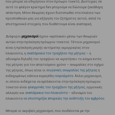
που μπορεί να οδηγήσουν στον πρόωρο τοκετό; Δυστυχώς σε
αυτό το φλέγον ερώτημα δεν μπορούμε να δώσουμε ξεκάθαρη
απάντηση. Μόνο θεωρίες έχουν διατυπωθεί στα πλαίσια των
προσπαθειών μας για εξήγηση του ζητήματος αυτού, αλλά τα
επιστημονικά στοιχεία, που διαθέτουμε είναι ανεπαρκή.
Διάφοροι
μηχανισμοί
έχουν «εμπλακεί» μέσω των θεωριών
αυτών στην πρόκληση πρόωρου τοκετού. Τέτοιοι μηχανισμοί
είναι η πρόκληση μικρής αυτόματης αιμορραγίας στον
πλακούντα, η
ανεπάρκεια του τραχήλου της μήτρας
– η
αδυναμία δηλαδή του τραχήλου να «κρατήσει» το κύημα εντός
της μήτρας για τον απαιτούμενο χρόνο – ανωμαλίες στο σχήμα
της μήτρας, όπως είναι οι
συγγενείς ανωμαλίες της μήτρας
ή
ενδεχομένως κάποια ευμεγέθη
ινομυώματα
. Άλλοι μηχανισμοί,
οι οποίοι ενδέχεται να εμπλέκονται στην πρόκληση πρόωρου
τοκετού είναι
φλεγμονές του τραχήλου της μήτρας
, ορμονικές
αλλαγές και
ανεπάρκεια του πλακούντα
– αδυναμία του
πλακούντα
να υποστηρίξει επαρκώς την ανάπτυξη του εμβρύου
.
Μπορεί οι ακριβείς μηχανισμοί, που συνδέονται με την