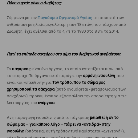
Πόσο συχνός είναι ο Διαβήτης;
Σύμφωνα με τον
Παγκόσμιο Οργανισμό Υγείας
το ποσοστό των
ανθρώπων με ηλικία μεγαλύτερη των 18 ετών, που πάσχουν από
Διαβήτη, έχει ανέλθει από το 4,7% το 1980 στο 8,3% το 2014.
Γιατί τα επίπεδα σακχάρου στο αίμα του διαβητικού ανεβαίνουν;
Το
πάγκρεας
είναι ένα όργανο, το οποίο εντοπίζεται πίσω από
το στομάχι. Το όργανο αυτό παράγει την
ορμόνη ινσουλίνη
, που
είναι και «υπεύθυνη» για
τον τρόπο, που το σώμα μας
χρησιμοποιεί τα σάκχαρα
(αυτό ονομάζεται «μεταβολισμός των
σακχάρων), προκειμένου να εξασφαλίσει την απαραίτητη για τις
λειτουργίες του
ενέργεια
.
Αν η παραγωγή ινσουλίνης από το πάγκρεας
μειωθεί ή αν το
σώμα μας – για κάποιο λόγο – πάψει να «αντιδρά» στην
ινσουλίνη
(οπότε και αυτή τρόπον τινά καθίσταται «ανενεργή»),
τότε διαταράσσεται ο μεταβολισμός των σακχάρων και τα