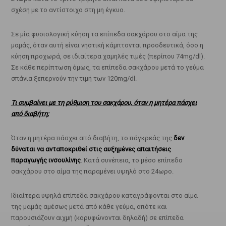
σχέση με το αντίστοιχο στη μη έγκυο.
Σε μία φυσιολογική κύηση τα επίπεδα σακχάρου στο αίμα της
μαμάς, όταν αυτή είναι νηστική κάμπτονται προοδευτικά, όσο η
κύηση προχωρά, σε ιδιαίτερα χαμηλές τιμές (περίπου 74mg/dl).
Σε κάθε περίπτωση όμως, τα επίπεδα σακχάρου μετά το γεύμα
σπάνια ξεπερνούν την τιμή των 120mg/dl.
Τι συμβαίνει με τη ρύθμιση του σακχάρου, όταν η μητέρα πάσχει
από διαβήτη;
Όταν η μητέρα πάσχει από διαβήτη, το πάγκρεάς της
δεν
δύναται να ανταποκριθεί στις αυξημένες απαιτήσεις
παραγωγής ινσουλίνης
. Κατά συνέπεια, το μέσο επίπεδο
σακχάρου στο αίμα της παραμένει υψηλό στο 24ωρο.
Ιδιαίτερα υψηλά επίπεδα σακχάρου καταγράφονται στο αίμα
της μαμάς αμέσως μετά από κάθε γεύμα, οπότε και
παρουσιάζουν αιχμή (κορυφώνονται δηλαδή) σε επίπεδα