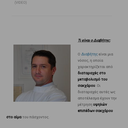
(VIDEO)
Τι είναι ο Διαβήτης;
Ο
Διαβήτης
είναι μια
νόσος, η οποία
χαρακτηρίζεται από
διαταραχές στο
μεταβολισμό του
σακχάρου
. Οι
διαταραχές αυτές ως
αποτέλεσμα έχουν την
μέτρηση
υψηλών
επιπέδων σακχάρου
στο αίμα
του πάσχοντος.