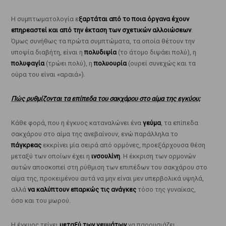
Η συμπτωματολογία ε
ξαρτάται από το ποια όργανα έχουν
επηρεαστεί και από την έκταση των σχετικών αλλοιώσεων
.
Όμως συνήθως τα πρώτα συμπτώματα, τα οποία θέτουν την
υποψία διαβήτη, είναι η
πολυδιψία
(το άτομο διψάει πολύ), η
πολυφαγία
(τρώει πολύ), η
πολυουρία
(ουρεί συνεχώς και τα
ούρα του είναι «αραιά»).
Πώς ρυθμίζονται τα επίπεδα του σακχάρου στο αίμα της εγκύου;
Κάθε φορά, που η έγκυος καταναλώνει ένα
γεύμα
, τα επίπεδα
σακχάρου στο αίμα της ανεβαίνουν, ενώ παράλληλα το
πάγκρεας
εκκρίνει μία σειρά από ορμόνες, προεξάρχουσα θέση
μεταξύ των οποίων έχει η
ινσουλίνη
. Η έκκριση των ορμονών
αυτών αποσκοπεί στη ρύθμιση των επιπέδων του σακχάρου στο
αίμα της, προκειμένου αυτά να μην είναι μεν υπερβολικά υψηλά,
αλλά
να καλύπτουν επαρκώς τις ανάγκες
τόσο της γυναίκας,
όσο και του μωρού.
Η έγκυος τείνει
μεταξύ των γευμάτων
να παρουσιάζει