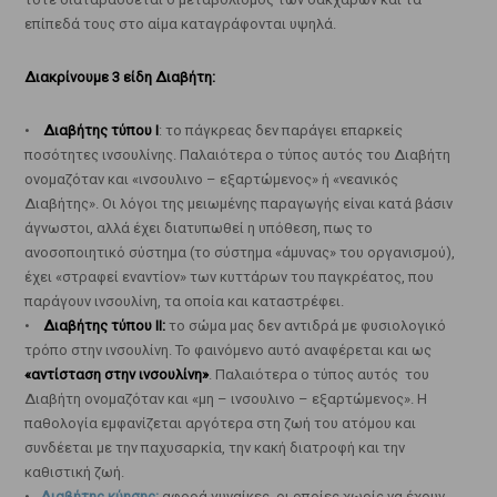
επίπεδά τους στο αίμα καταγράφονται υψηλά.
Διακρίνουμε 3 είδη Διαβήτη:
•
Διαβήτης τύπου Ι
: το πάγκρεας δεν παράγει επαρκείς
ποσότητες ινσουλίνης. Παλαιότερα ο τύπος αυτός του Διαβήτη
ονομαζόταν και «ινσουλινο – εξαρτώμενος» ή «νεανικός
Διαβήτης». Οι λόγοι της μειωμένης παραγωγής είναι κατά βάσιν
άγνωστοι, αλλά έχει διατυπωθεί η υπόθεση, πως το
ανοσοποιητικό σύστημα (το σύστημα «άμυνας» του οργανισμού),
έχει «στραφεί εναντίον» των κυττάρων του παγκρέατος, που
παράγουν ινσουλίνη, τα οποία και καταστρέφει.
•
Διαβήτης τύπου ΙΙ:
το σώμα μας δεν αντιδρά με φυσιολογικό
τρόπο στην ινσουλίνη. Το φαινόμενο αυτό αναφέρεται και ως
«αντίσταση στην ινσουλίνη»
. Παλαιότερα ο τύπος αυτός του
Διαβήτη ονομαζόταν και «μη – ινσουλινο – εξαρτώμενος». Η
παθολογία εμφανίζεται αργότερα στη ζωή του ατόμου και
συνδέεται με την παχυσαρκία, την κακή διατροφή και την
καθιστική ζωή.
•
Διαβήτης κύησης:
αφορά γυναίκες, οι οποίες χωρίς να έχουν