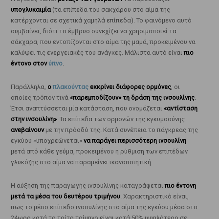
υπογλυκαιμία
(τα επίπεδα του σακχάρου στο αίμα της
κατέρχονται σε σχετικά χαμηλά επίπεδα). Το φαινόμενο αυτό
συμβαίνει, διότι το έμβρυο συνεχίζει να χρησιμοποιεί τα
σάκχαρα, που εντοπίζονται στο αίμα της μαμά, προκειμένου να
καλύψει τις ενεργειακές του ανάγκες. Μάλιστα αυτό είναι
πιο
έντονο στον
ύπνο
.
Παράλληλα,
ο
πλακούντας
εκκρίνει διάφορες ορμόνες
, οι
οποίες τρόπον τινά
«παρεμποδίζουν» τη δράση της ινσουλίνης
.
Έτσι αναπτύσσεται μία κατάσταση, που ονομάζεται
«αντίσταση
στην ινσουλίνη»
. Τα επίπεδα των ορμονών της εγκυμοσύνης
ανεβαίνουν
με την πρόοδό της. Κατά συνέπεια το πάγκρεας της
εγκύου «υποχρεώνεται»
να παράγει περισσότερη ινσουλίνη
μετά από κάθε γεύμα, προκειμένου η ρύθμιση των επιπέδων
γλυκόζης στο αίμα να παραμείνει ικανοποιητική.
Η αύξηση της παραγωγής ινσουλίνης καταγράφεται
πιο έντονη
μετά τα μέσα του δευτέρου τριμήνου
. Χαρακτηριστικό είναι,
πως το μέσο επίπεδο ινσουλίνης στο αίμα της εγκύου μέσα στο
24ωρο κατά το τρίτο τρίμηνο είναι κατά 50% υψηλότερο σε