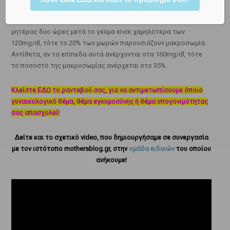
Συγκεκριμένα, αν τα επίπεδα του σακχάρου στο αίμα της
μητέρας δύο ώρες μετά το γεύμα είναι χαμηλότερα των
120mg/dl, τότε το 20% των μωρών παρουσιάζουν μακροσωμία.
Αντίθετα, αν τα επίπεδα αυτά ανέρχονται στα 160mg/dl, τότε
το ποσοστό της μακροσωμίας ανέρχεται στο 35%.
Κλείστε ΕΔΩ το ραντεβού σας, για να αντιμετωπίσουμε όποιο
γυναικολογικό θέμα, θέμα εγκυμοσύνης ή θέμα υπογονιμότητας
σας απασχολεί!
Δείτε και το σχετικό video, που δημιουργήσαμε σε συνεργασία
με τον ιστότοπο mothersblog.gr, στην
ομάδα ειδικών
του οποίου
ανήκουμε!