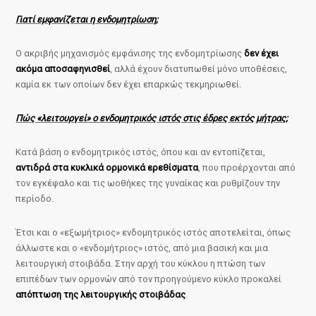
Γιατί εμφανίζεται η ενδομητρίωση;
Ο ακριβής μηχανισμός εμφάνισης της ενδομητρίωσης
δεν έχει
ακόμα αποσαφηνισθεί
, αλλά έχουν διατυπωθεί μόνο υποθέσεις,
καμία εκ των οποίων δεν έχει επαρκώς τεκμηριωθεί.
Πώς «λειτουργεί» ο ενδομητρικός ιστός στις έδρες εκτός μήτρας;
Κατά βάση ο ενδομητρικός ιστός, όπου και αν εντοπίζεται,
αντιδρά στα κυκλικά ορμονικά ερεθίσματα
, που προέρχονται από
τον εγκέφαλο και τις ωοθήκες της γυναίκας και ρυθμίζουν την
περίοδο.
Έτσι και ο «εξωμήτριος» ενδομητρικός ιστός αποτελείται, όπως
άλλωστε και ο «ενδομήτριος» ιστός, από μια βασική και μια
λειτουργική στοιβάδα. Στην αρχή του κύκλου η πτώση των
επιπέδων των ορμονών από τον προηγούμενο κύκλο προκαλεί
απόπτωση της λειτουργικής στοιβάδας
.