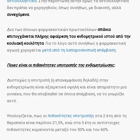
αντισυλληπτικά
. Στην περίπτωση αυτήν όμως τα αντισυλληπτικά
δεν πρέπει να χορηγηθούν, όπως συνήθως, με διακοπή, αλλά
συνεχόμενα
.
Δια των όποιων φαρμακευτικών πρωτοκόλλων
σπάνια
επιτυγχάνεται πλήρης αφαίρεση του ενδομητρικού ιστού από την
κοιλιακή κοιλότητα
. Για το λόγο αυτό συνήθως η φαρμακευτική
αγωγή χορηγείται
μετά από τη λαπαροσκοπική επέμβαση
.
Ποιες είναι οι πιθανότητες υποτροπής της ενδομητρίωσης;
Δυστυχώς η υποτροπή (η επανεμφάνιση δηλαδή) στην
ενδομητρίωση είναι εξαιρετικά υψηλή και είναι απαραίτητο μια
γυναίκα, που θα υποβληθεί σε όποια επέμβαση, να το γνωρίζει
αυτό.
Υπολογίζεται, πως οι
πιθανότητες υποτροπής
στα 2 έτη από τη
θεραπεία είναι περίπου 21,5%, ενώ στα 5 έτη οι αντίστοιχες
πιθανότητες κυμαίνονται μεταξύ του 50% και του 60%.