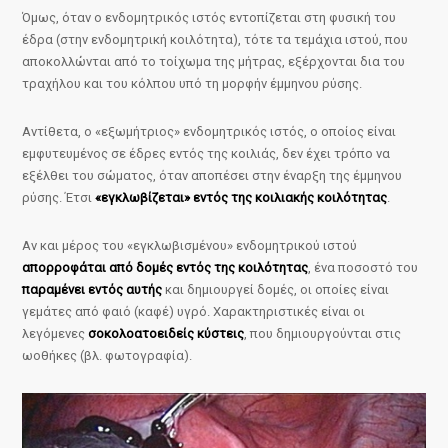
Όμως, όταν ο ενδομητρικός ιστός εντοπίζεται στη φυσική του
έδρα (στην ενδομητρική κοιλότητα), τότε τα τεμάχια ιστού, που
αποκολλώνται από το τοίχωμα της μήτρας, εξέρχονται δια του
τραχήλου και του κόλπου υπό τη μορφήν έμμηνου ρύσης.
Αντίθετα, ο «εξωμήτριος» ενδομητρικός ιστός, ο οποίος είναι
εμφυτευμένος σε έδρες εντός της κοιλιάς, δεν έχει τρόπο να
εξέλθει του σώματος, όταν αποπέσει στην έναρξη της έμμηνου
ρύσης. Έτσι
«εγκλωβίζεται» εντός της κοιλιακής κοιλότητας
.
Αν και μέρος του «εγκλωβισμένου» ενδομητρικού ιστού
απορροφάται από δομές εντός της κοιλότητας
, ένα ποσοστό του
παραμένει εντός αυτής
και δημιουργεί δομές, οι οποίες είναι
γεμάτες από φαιό (καφέ) υγρό. Χαρακτηριστικές είναι οι
λεγόμενες
σοκολοατοειδείς κύστεις
, που δημιουργούνται στις
ωοθήκες (βλ. φωτογραφία).