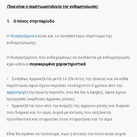
Ποια είναι η συμπτωματολογία της ενδομητρίωσης;
1. Ο πόνος στην περίοδο
Η
δυσμηνόρροια
είναι και το συνηθέστερο σύμπτωμα της
ενδομητρίωσης.
Η δυσμηνόρροια, που ενδεχομένως να συνδέεται με ενδομητρίωση
έχει κάποια
συγκεκριμένα χαρακτηριστικά
:
• Συνήθως εμφανίζεται μετά το 20ο έτος της ηλικίας και σε κάθε
περίπτωση αφού έχουν περάσει τουλάχιστον 3 χρόνια από την
εμμηναρχή
(την πρώτη περίοδο, που θα δει η έφηβη), αφού έχουν
προηγηθεί ανώδυνες έμμηνες ρύσεις.
• Εμφανίζεται πριν από την έναρξη της έμμηνου ρύσης και διαρκεί
όσο διαρκεί και το αίμα, συχνά με ένταση, που αυξάνεται
προοδευτικά και σταματάει όταν σταματήσει και το αίμα.
Εδώ θα πρέπει να τονίσουμε, πως η ένταση του πόνο είναι συχνά