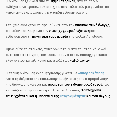
Η διάγνωση ξεκινάει από τη
λήψη ιστορικού
, από το οποίο
ενδέχεται να προκύψουν στοιχεία, που καθιστούν μια γυναίκα πιο
«ύποπτη» σε ό,τι αφορά την ύπαρξη ενδομητρίωσης.
Στοιχεία ενδέχεται να ληφθούν και από τον
απεικονιστικό έλεγχο
,
ο οποίος περιλαμβάνει την
υπερηχογραφική εξέταση
και
ενδεχομένως τη
μαγνητική τομογραφία
της κοιλιακής χώρας.
Όμως ούτε τα στοιχεία, που προκύπτουν από το ιστορικό, αλλά
ούτε και τα στοιχεία, που προκύπτουν από τον υπερηχογραφικό
έλεγχο είναι καταληκτικά και απολύτως
«αξιόπιστα»
.
Η τελική διάγνωση ενδομητρίωσης γίνεται με
λαπαροσκόπηση
.
Κατά τη διάρκεια της επέμβασης αυτής εκτός της επιβεβαίωσης
της διάγνωσης γίνεται και
αφαίρεση του ενδομητρικού ιστού
, που
εντοπίζεται στην κοιλιακή κοιλότητα. Συνεπώς,
ταυτόχρονα
επιτυγχάνεται και η θεραπεία της
υπογονιμότητας
και του άλγους
.