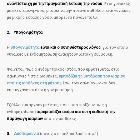
αναντίστοιχη με την πραγματική έκταση της νόσου
. Έτσι γυναίκες
με εκτεταμένη νόσο, μπορεί να μην πονάνε καθόλου, ενώ γυναίκες
με μικρής έκτασης νόσο, μπορεί να πονάνε πολύ.
2. Υπογονιμότητα
Η
υπογονιμότητα
είναι και ο συνηθέστερος λόγος
, για τον οποίο
γυναίκες με ενδομητρίωση αναζητούν ιατρική συμβουλή.
Φαίνεται, πως ο ενδομητρικός ιστός, που εμφυτεύεται στις
σάλπιγγες ή στις ωοθήκες,
εμποδίζει τη μετάβαση του ωαρίου
από τις ωοθήκες στη μήτρα
μέσω των σαλπίγγων και δεν
επιτυγχάνεται έτσι η γονιμοποίηση.
Εξάλλου υπάρχουν μελέτες, που υποστηρίζουν πως η
ενδομητρίωση
παρεμποδίζει ακόμα και αυτή καθαυτή την
παραγωγή ωαρίων
από τις ωοθήκες.
3.
Δυσπαρευνία
(πόνος στη σεξουαλική επαφή)