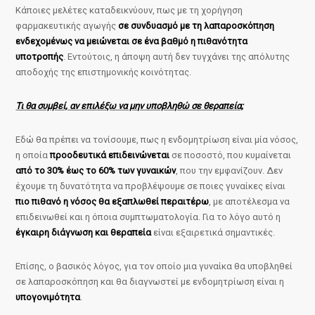
Κάποιες μελέτες καταδεικνύουν, πως με τη χορήγηση
φαρμακευτικής αγωγής
σε συνδυασμό με τη λαπαροσκόπηση
ενδεχομένως να μειώνεται σε ένα βαθμό η πιθανότητα
υποτροπής
. Εντούτοις, η άποψη αυτή δεν τυγχάνει της απόλυτης
αποδοχής της επιστημονικής κοινότητας.
Τι θα συμβεί, αν επιλέξω να μην υποβληθώ σε θεραπεία;
Εδώ θα πρέπει να τονίσουμε, πως η ενδομητρίωση είναι μία νόσος,
η οποία
προοδευτικά επιδεινώνεται
σε ποσοστό, που κυμαίνεται
από το 30% έως το 60% των γυναικών
, που την εμφανίζουν. Δεν
έχουμε τη δυνατότητα να προβλέψουμε σε ποιες γυναίκες είναι
πιο πιθανό η νόσος θα εξαπλωθεί περαιτέρω
, με αποτέλεσμα να
επιδεινωθεί και η όποια συμπτωματολογία. Για το λόγο αυτό η
έγκαιρη διάγνωση και θεραπεία
είναι εξαιρετικά σημαντικές.
Επίσης, ο βασικός λόγος, για τον οποίο μια γυναίκα θα υποβληθεί
σε λαπαροσκόπηση και θα διαγνωστεί με ενδομητρίωση είναι η
υπογονιμότητα
.