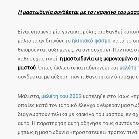
Η μαστωδυνία συνδέεται με τον καρκίνο του μαστ
Είναι επόμενο μία γυναίκα, μόλις αισθανθεί κάπο
μάλιστα αν διανύει το
ηλικιακό φάσμα
, κατά το ο
θεωρούνται αυξημένες, να ανησυχήσει. Πάντως, σ
καθησυχαστικοί:
η μαστωδυνία ως μεμονωμένο σ
μαστού
. Όπως άλλωστε καταδεικνύει και
μελέτη 
συνδέεται με αύξηση των πιθανοτήτων ύπαρξης υ
Μάλιστα,
μελέτη του 2002
κατέληξε στο ίσως «πρ
οποίες κατά τον ιατρικό έλεγχο ανέφεραν μαστωδ
διαγνωστούν τελικά με καρκίνο του μαστού, εν σ
αυτό. Η παρατήρηση αυτή οδήγησε τους συντάκτε
μήπως η μαστωδυνία «προστατεύει» τρόπον τινά τη