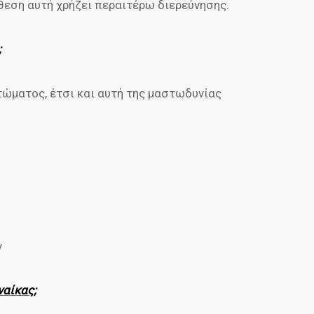
θεση αυτή χρήζει περαιτέρω διερεύνησης.
;
τώματος, έτσι και αυτή της μαστωδυνίας
ν
ναίκας;