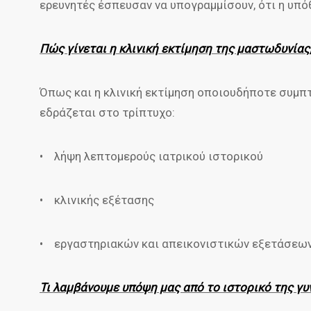
ερευνητές έσπευσαν να υπογραμμίσουν, ότι η υπό
Πώς γίνεται η κλινική εκτίμηση της μαστωδυνίας
Όπως και η κλινική εκτίμηση οποιουδήποτε συμπ
εδράζεται στο τρίπτυχο:
• λήψη λεπτομερούς ιατρικού ιστορικού
• κλινικής εξέτασης
• εργαστηριακών και απεικονιστικών εξετάσεω
Τι λαμβάνουμε υπόψη μας από το ιστορικό της γυ