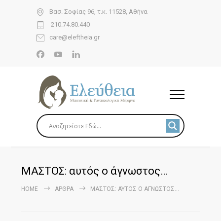
Βασ. Σοφίας 96, τ.κ. 11528, Αθήνα
210.74.80.440
care@eleftheia.gr
ΜΑΣΤΟΣ: αυτός ο άγνωστος…
HOME
ΆΡΘΡΑ
ΜΑΣΤΟΣ: ΑΥΤΌΣ Ο ΆΓΝΩΣΤΟΣ…