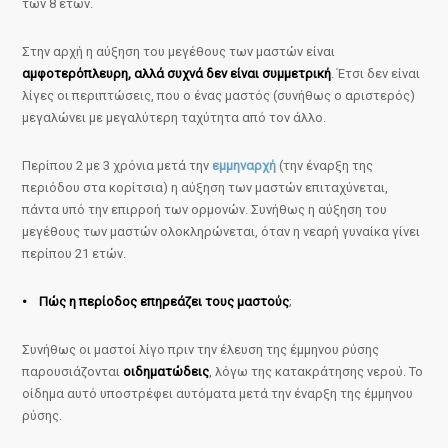
των 8 ετών.
Στην αρχή η αύξηση του μεγέθους των μαστών είναι
αμφοτερόπλευρη, αλλά συχνά δεν είναι συμμετρική
. Έτσι δεν είναι
λίγες οι περιπτώσεις, που ο ένας μαστός (συνήθως ο αριστερός)
μεγαλώνει με μεγαλύτερη ταχύτητα από τον άλλο.
Περίπου 2 με 3 χρόνια μετά την
εμμηναρχή
(την έναρξη της
περιόδου στα κορίτσια) η αύξηση των μαστών επιταχύνεται,
πάντα υπό την επιρροή των ορμονών. Συνήθως η αύξηση του
μεγέθους των μαστών ολοκληρώνεται, όταν η νεαρή γυναίκα γίνει
περίπου 21 ετών.
• Πώς η περίοδος επηρεάζει τους μαστούς
;
Συνήθως οι μαστοί λίγο πριν την έλευση της έμμηνου ρύσης
παρουσιάζονται
οιδηματώδεις
, λόγω της κατακράτησης νερού. Το
οίδημα αυτό υποστρέφει αυτόματα μετά την έναρξη της έμμηνου
ρύσης.