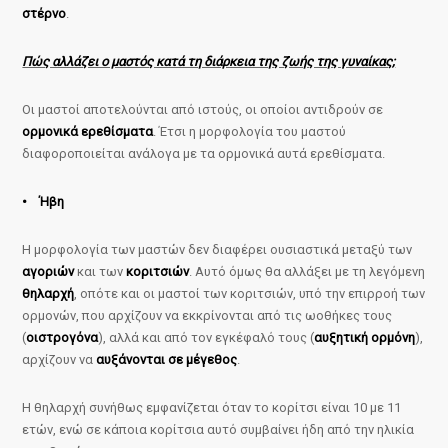
στέρνο
.
Πώς αλλάζει ο μαστός κατά τη διάρκεια της ζωής της γυναίκας;
Οι μαστοί αποτελούνται από ιστούς, οι οποίοι αντιδρούν σε
ορμονικά ερεθίσματα
. Έτσι η μορφολογία του μαστού
διαφοροποιείται ανάλογα με τα ορμονικά αυτά ερεθίσματα.
• Ήβη
Η μορφολογία των μαστών δεν διαφέρει ουσιαστικά μεταξύ των
αγοριών
και των
κοριτσιών
. Αυτό όμως θα αλλάξει με τη λεγόμενη
θηλαρχή
, οπότε και οι μαστοί των κοριτσιών, υπό την επιρροή των
ορμονών, που αρχίζουν να εκκρίνονται από τις ωοθήκες τους
(
οιστρογόνα
), αλλά και από τον εγκέφαλό τους (
αυξητική ορμόνη
),
αρχίζουν να
αυξάνονται σε μέγεθος
.
Η θηλαρχή συνήθως εμφανίζεται όταν το κορίτσι είναι 10 με 11
ετών, ενώ σε κάποια κορίτσια αυτό συμβαίνει ήδη από την ηλικία