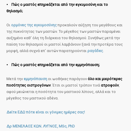
• Πώς ο μαστός επηρεάζεται από την εγκυμοσύνη και το
θηλασμό;
Οι
ορμόνες της εγκυμοσύνης
προκαλούν αύξηση του μεγέθους και
της πυκνότητας των μαστών. Το μέγεθος των μαστών παραμένει
αυξημένο καθ’ όλη τη διάρκεια του θηλασμού. Συνήθως μετά την
παύση του θηλασμού οι μαστοί λαμβάνουν ξανά την προτέρα τους
μορφή, αλλά συχνά επ’ αυτών παρατηρούνται
ραγάδες
.
• Πώς ο μαστός επηρεάζεται από την εμμηνόπαυση;
Μετά την
εμμηνόπαυση
οι ωοθήκες παράγουν
όλο και μικρότερες
ποσότητες οιστρογόνων
. Έτσι οι μαστοί τρόπον τινά
ατροφούν
,
αφού μειώνεται η ποσότητα του μαστικού λίπους, αλλά και το
μέγεθος του μαστικού αδένα.
Δείτε ΕΔΩ πότε είναι οι γόνιμες ημέρες σας!
Δρ ΜΕΝΕΛΑΟΣ ΚΩΝ. ΛΥΓΝΟΣ, MSc, PhD