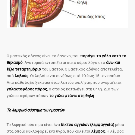
Ο μαστικός αδένας είναι το όργανο, που
παράγει το γάλα κατά το
θηλασμό
. Ανατομικά εντοπίζεται κατά κύριο λόγο στο
άνω και
έξω τεταρτημόριο
του μαστού. Ο μαστικός αδένας αποτελείται
από
λοβούς
. Οι λοβοί είναι συνήθως από 10 έως 15 τον αριθμό.
Από κάθε λοβό ξεκινάει ένας λεπτός σωλήνας, που ονομάζεται
γαλακτοφόρος πόρος
, ο οποίος καταλήγει στη θηλή. Δια των
γαλακτοφόρων πόρων
το γάλα φτάνει στη θηλή
.
Το λεμφικό σύστημα των μαστών
Το λεμφικό σύστημα είναι ένα
δίκτυο αγγείων (λεμφαγγεία)
μέσα
στα οποία κυκλοφορεί ένα υγρό, που καλείται
λέμφος
. Η λέμφος