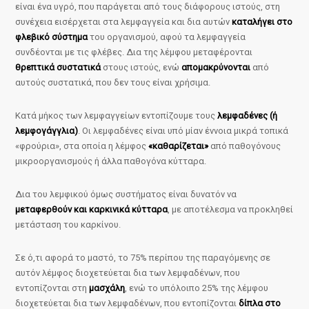
είναι ένα υγρό, που παράγεται από τους διάφορους ιστούς, στη
συνέχεια εισέρχεται στα λεμφαγγεία και δια αυτών
καταλήγει στο
φλεβικό σύστημα
του οργανισμού, αφού τα λεμφαγγεία
συνδέονται με τις φλέβες. Δια της λέμφου μεταφέρονται
θρεπτικά συστατικά
στους ιστούς, ενώ
απομακρύνονται
από
αυτούς συστατικά, που δεν τους είναι χρήσιμα.
Κατά μήκος των λεμφαγγείων εντοπίζουμε τους
λεμφαδένες (ή
λεμφογάγγλια)
. Οι λεμφαδένες είναι υπό μίαν έννοια μικρά τοπικά
«φρούρια», στα οποία η λέμφος
«καθαρίζεται»
από παθογόνους
μικροοργανισμούς ή άλλα παθογόνα κύτταρα.
Δια του λεμφικού όμως συστήματος είναι δυνατόν να
μεταφερθούν και καρκινικά κύτταρα
, με αποτέλεσμα να προκληθεί
μετάσταση του καρκίνου.
Σε ό,τι αφορά το μαστό, το 75% περίπου της παραγόμενης σε
αυτόν λέμφος διοχετεύεται δια των λεμφαδένων, που
εντοπίζονται στη
μασχάλη
, ενώ το υπόλοιπο 25% της λέμφου
διοχετεύεται δια των λεμφαδένων, που εντοπίζονται
δίπλα στο