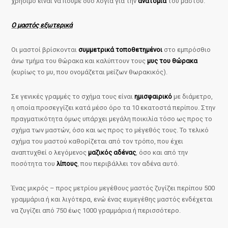
χρήσιμο είναι να πούμε δύο λόγια για την
ανατομία
του μαστού.
Ο μαστός εξωτερικά
Οι μαστοί βρίσκονται
συμμετρικά τοποθετημένοι
στο εμπρόσθιο
άνω τμήμα του θώρακα και καλύπτουν τους
μυς του θώρακα
(κυρίως το μυ, που ονομάζεται μείζων θωρακικός).
Σε γενικές γραμμές το σχήμα τους είναι
ημισφαιρικό
με διάμετρο,
η οποία προσεγγίζει κατά μέσο όρο τα 10 εκατοστά περίπου. Στην
πραγματικότητα όμως υπάρχει μεγάλη ποικιλία τόσο ως προς το
σχήμα των μαστών, όσο και ως προς το μέγεθός τους. Το τελικό
σχήμα του μαστού καθορίζεται από τον τρόπο, που έχει
αναπτυχθεί ο λεγόμενος
μαζικός αδένας
, όσο και από την
ποσότητα του
λίπους
, που περιβάλλει τον αδένα αυτό.
Ένας μικρός – προς μετρίου μεγέθους μαστός ζυγίζει περίπου 500
γραμμάρια ή και λιγότερα, ενώ ένας ευμεγέθης μαστός ενδέχεται
να ζυγίζει από 750 έως 1000 γραμμάρια ή περισσότερο.