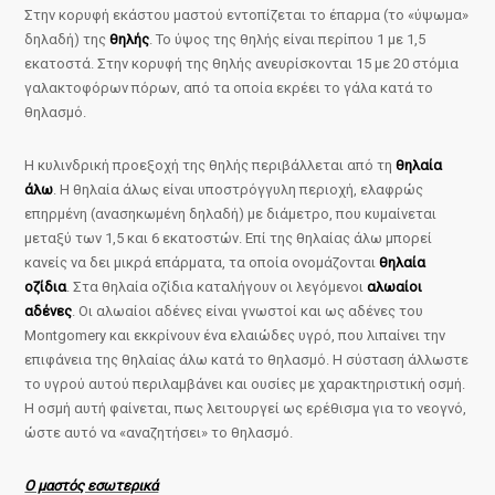
Στην κορυφή εκάστου μαστού εντοπίζεται το έπαρμα (το «ύψωμα»
δηλαδή) της
θηλής
. Το ύψος της θηλής είναι περίπου 1 με 1,5
εκατοστά. Στην κορυφή της θηλής ανευρίσκονται 15 με 20 στόμια
γαλακτοφόρων πόρων, από τα οποία εκρέει το γάλα κατά το
θηλασμό.
Η κυλινδρική προεξοχή της θηλής περιβάλλεται από τη
θηλαία
άλω
. Η θηλαία άλως είναι υποστρόγγυλη περιοχή, ελαφρώς
επηρμένη (ανασηκωμένη δηλαδή) με διάμετρο, που κυμαίνεται
μεταξύ των 1,5 και 6 εκατοστών. Επί της θηλαίας άλω μπορεί
κανείς να δει μικρά επάρματα, τα οποία ονομάζονται
θηλαία
οζίδια
. Στα θηλαία οζίδια καταλήγουν οι λεγόμενοι
αλωαίοι
αδένες
. Οι αλωαίοι αδένες είναι γνωστοί και ως αδένες του
Montgomery και εκκρίνουν ένα ελαιώδες υγρό, που λιπαίνει την
επιφάνεια της θηλαίας άλω κατά το θηλασμό. Η σύσταση άλλωστε
το υγρού αυτού περιλαμβάνει και ουσίες με χαρακτηριστική οσμή.
Η οσμή αυτή φαίνεται, πως λειτουργεί ως ερέθισμα για το νεογνό,
ώστε αυτό να «αναζητήσει» το θηλασμό.
Ο μαστός εσωτερικά