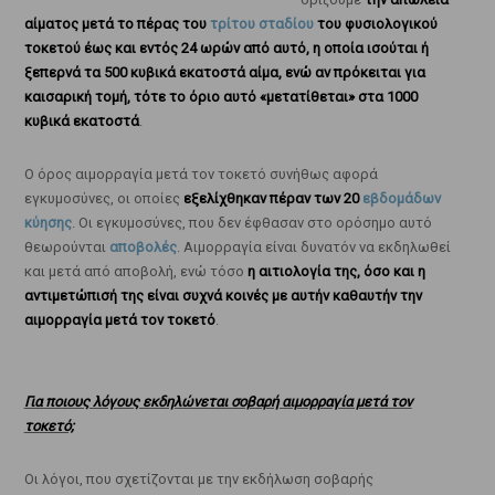
αίματος μετά το πέρας του
τρίτου σταδίου
του φυσιολογικού
τοκετού έως και εντός 24 ωρών από αυτό, η οποία ισούται ή
ξεπερνά τα 500 κυβικά εκατοστά αίμα, ενώ αν πρόκειται για
καισαρική τομή, τότε το όριο αυτό «μετατίθεται» στα 1000
κυβικά εκατοστά
.
Ο όρος αιμορραγία μετά τον τοκετό συνήθως αφορά
εγκυμοσύνες, οι οποίες
εξελίχθηκαν πέραν των 20
εβδομάδων
κύησης
. Οι εγκυμοσύνες, που δεν έφθασαν στο ορόσημο αυτό
θεωρούνται
αποβολές
. Αιμορραγία είναι δυνατόν να εκδηλωθεί
και μετά από αποβολή, ενώ τόσο
η αιτιολογία της, όσο και η
αντιμετώπισή της είναι συχνά κοινές με αυτήν καθαυτήν την
αιμορραγία μετά τον τοκετό
.
Για ποιους λόγους εκδηλώνεται σοβαρή αιμορραγία μετά τον
τοκετό;
Οι λόγοι, που σχετίζονται με την εκδήλωση σοβαρής