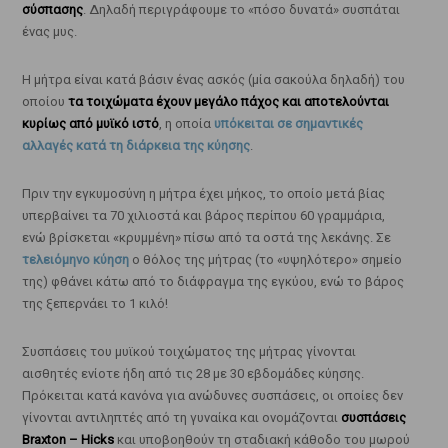
σύσπασης
. Δηλαδή περιγράφουμε το «πόσο δυνατά» συσπάται
ένας μυς.
Η μήτρα είναι κατά βάσιν ένας ασκός (μία σακούλα δηλαδή) του
οποίου
τα τοιχώματα έχουν μεγάλο πάχος και αποτελούνται
κυρίως από μυϊκό ιστό
, η οποία
υπόκειται σε σημαντικές
αλλαγές κατά τη διάρκεια της κύησης
.
Πριν την εγκυμοσύνη η μήτρα έχει μήκος, το οποίο μετά βίας
υπερβαίνει τα 70 χιλιοστά και βάρος περίπου 60 γραμμάρια,
ενώ βρίσκεται «κρυμμένη» πίσω από τα οστά της λεκάνης. Σε
τελειόμηνο κύηση
ο θόλος της μήτρας (το «υψηλότερο» σημείο
της) φθάνει κάτω από το διάφραγμα της εγκύου, ενώ το βάρος
της ξεπερνάει το 1 κιλό!
Συσπάσεις του μυϊκού τοιχώματος της μήτρας γίνονται
αισθητές ενίοτε ήδη από τις 28 με 30 εβδομάδες κύησης.
Πρόκειται κατά κανόνα για ανώδυνες συσπάσεις, οι οποίες δεν
γίνονται αντιληπτές από τη γυναίκα και ονομάζονται
συσπάσεις
Braxton – Hicks
και υποβοηθούν τη σταδιακή κάθοδο του μωρού