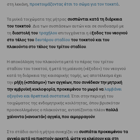
στη λεκάνη,
προετοιμάζοντας έτσι το σώμα για τον τοκετό
.
Τα μυϊκά τοιχώματα της μήτρας
συσπώνται κατά τη διάρκεια
του τοκετού
. Δια των συσπάσεων αυτών και σε συνδυασμό με
τη
διαστολή του
τραχήλου
επιτυγχάνεται η έ
ξοδος του νεογνού
στο τέλος του
δευτέρου σταδίου
του τοκετού και του
πλακούντα στο τέλος του τρίτου σταδίου
.
Η αποκόλληση του πλακούντα μετά το πέρας του τρίτου
σταδίου του τοκετού, ή μετά τη μαίευση («έξοδο») του νεογνού
κατά τη διάρκεια της καισαρικής τομής, ως αποτέλεσμα έχει
την
ρήξη («σπάσιμο») των αγγείων, που συνέδεαν την μητρική
την εμβρυϊκή κυκλοφορία, προκειμένου το μωρό να
λαμβάνει
οξυγόνο και θρεπτικά συστατικά
. Έτσι στην περιοχή του
τοιχώματος της ενδομητρικής κοιλότητας, όπου βρισκόταν
προσκολλημένος ο πλακούντας, εντοπίζονται πλέον
πολλά
χαίνοντα («ανοικτά») αγγεία, που αιμορραγούν
.
Στο στάδιο αυτό η μήτρα συνεχίζει να
συσπάται προκειμένου τα
αγγεία αυτά να πιεστούν αρκετά, ώστε να κλείσουν και στη