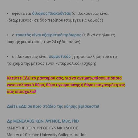
• υφίσταται
δίλοβος πλακούντας
(ο πλακούντας είναι
«διαιρεμένος» σε δύο περίπου ισομεγέθεις λοβούς)
• ο
τοκετός είναι εξαιρετικά πρόωρος
(ειδικά σε ηλικίες
κύησης μικρότερες των 24 εβδομάδων)
• ο πλακούντας είναι
συμφυτικός
(η προσκόλλησή του στο
τοίχωμα της μήτρας είναι «υπερβολικά» ισχυρή)
Κλείστε ΕΔΩ το ραντεβού σας, για να αντιμετωπίσουμε όποιο
γυναικολογικό θέμα, θέμα εγκυμοσύνης ή θέμα υπογονιμότητας
σας απασχολεί!
Δείτε ΕΔΩ σε ποιο στάδιο της κύησης βρίσκεστε!
Δρ ΜΕΝΕΛΑΟΣ ΚΩΝ. ΛΥΓΝΟΣ, MSc, PhD
ΜΑΙΕΥΤΗΡ ΧΕΙΡΟΥΡΓΟΣ ΓΥΝΑΙΚΟΛΟΓΟΣ
Master of Science University College London