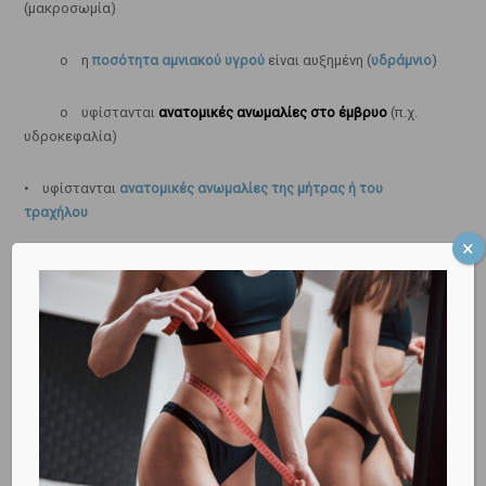
(μακροσωμία)
o η
ποσότητα αμνιακού υγρού
είναι αυξημένη (
υδράμνιο
)
o υφίστανται
ανατομικές ανωμαλίες στο έμβρυο
(π.χ.
υδροκεφαλία)
• υφίστανται
ανατομικές ανωμαλίες της μήτρας ή του
τραχήλου
• την
παράταση του τοκετού
(
δυστοκία
)
• τη
λήψη φαρμακευτικής αγωγής για αποτροπή των
πρώιμων
συσπάσεων
• ενδεχόμενη
φλεγμονή εντός της μήτρας
(
Χοριοαμνιονίτις
)
• την
αποκόλληση του πλακούντα
(μετά από μία τέτοια
κατάσταση σε σπάνιες περιπτώσεις εκδηλώνεται αιμορραγία