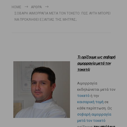
HOME
ΆΡΘΡΑ
ΣΟΒΑΡΗ ΑΙΜΟΡΡΑΓΙΑ ΜΕΤΑ ΤΟΝ ΤΟΚΕΤΟ: ΠΩΣ ΑΥΤΗ ΜΠΟΡΕΙ
ΝΑ ΠΡΟΚΛΗΘΕΙ ΕΞΑΙΤΙΑΣ ΤΗΣ ΜΗΤΡΑΣ;
Τι ορίζουμε ως σοβαρή
αιμορραγία μετά τον
τοκετό;
Αιμορραγία
εκδηλώνεται μετά τον
τοκετό
ή την
καισαρική τομή
σε
κάθε περίπτωση. Ως
σοβαρή αιμορραγία
μετά τον τοκετό
ορίζουμε
την απώλεια