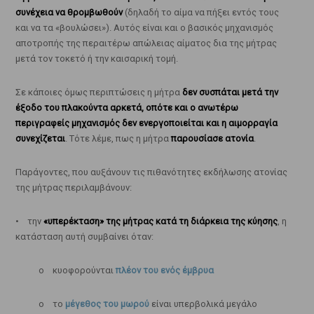
συνέχεια να θρομβωθούν
(δηλαδή το αίμα να πήξει εντός τους
και να τα «βουλώσει»). Αυτός είναι και ο βασικός μηχανισμός
αποτροπής της περαιτέρω απώλειας αίματος δια της μήτρας
μετά τον τοκετό ή την καισαρική τομή.
Σε κάποιες όμως περιπτώσεις η μήτρα
δεν συσπάται μετά την
έξοδο του πλακούντα αρκετά, οπότε και ο ανωτέρω
περιγραφείς μηχανισμός δεν ενεργοποιείται και η αιμορραγία
συνεχίζεται
. Τότε λέμε, πως η μήτρα
παρουσίασε ατονία
.
Παράγοντες, που αυξάνουν τις πιθανότητες εκδήλωσης ατονίας
της μήτρας περιλαμβάνουν:
• την
«υπερέκταση» της μήτρας κατά τη διάρκεια της κύησης
, η
κατάσταση αυτή συμβαίνει όταν:
o κυοφορούνται
πλέον του ενός έμβρυα
o το
μέγεθος του μωρού
είναι υπερβολικά μεγάλο