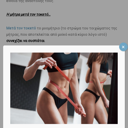
έννοια της αναστολής τους.
Η μήτρα μετά τον τοκετό…
Μετά τον τοκετό
το μυομήτριο (το στρώμα του τοιχώματος της
μήτρας, που αποτελείται από μυϊκό κατά κύριο λόγο ιστό)
συνεχίζει να συσπάται
.
Δια των συσπάσεων αυτών επιτυγχάνεται:
• συμπίεση των αγγείων του φθαρτού, που αιμορραγούν μετά
τον τοκετό, οπότε και
παρεμποδίζεται η απώλεια αίματος της
γυναίκας
.
•
μείωση του μεγέθους της μήτρας
, η οποία σταδιακά φθάνει
στο προ της εγκυμοσύνης μέγεθός της σε διάστημα 6
εβδομάδων περίπου.
Οι συσπάσεις της μήτρας μετά τον τοκετό
εντείνονται από το
θηλασμό
, αφού δια αυτού αυξάνεται η έκκριση της ορμόνης