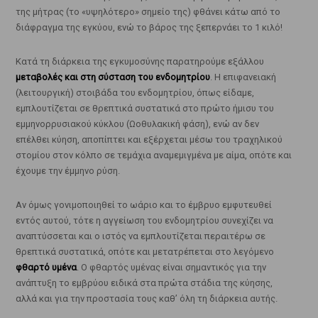
της μήτρας (το «υψηλότερο» σημείο της) φθάνει κάτω από το
διάφραγμα της εγκύου, ενώ το βάρος της ξεπερνάει το 1 κιλό!
Κατά τη διάρκεια της εγκυμοσύνης παρατηρούμε εξάλλου
μεταβολές και στη σύσταση του ενδομητρίου
. Η επιφανειακή
(λειτουργική) στοιβάδα του ενδομητρίου, όπως είδαμε,
εμπλουτίζεται σε θρεπτικά συστατικά στο πρώτο ήμισυ του
εμμηνορρυσιακού κύκλου (Ωοθυλακική φάση), ενώ αν δεν
επέλθει κύηση, αποπίπτει και εξέρχεται μέσω του τραχηλικού
στομίου στον κόλπο σε τεμάχια αναμεμιγμένα με αίμα, οπότε και
έχουμε την έμμηνο ρύση.
Αν όμως γονιμοποιηθεί το ωάριο και το έμβρυο εμφυτευθεί
εντός αυτού, τότε η αγγείωση του ενδομητρίου συνεχίζει να
αναπτύσσεται και ο ιστός να εμπλουτίζεται περαιτέρω σε
θρεπτικά συστατικά, οπότε και μετατρέπεται στο λεγόμενο
φθαρτό υμένα
. Ο φθαρτός υμένας είναι σημαντικός για την
ανάπτυξη το εμβρύου ειδικά στα πρώτα στάδια της κύησης,
αλλά και για την προστασία τους καθ’ όλη τη διάρκεια αυτής.