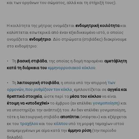
και των οργάνων του σώματος, αλλά και τη στήριξή τους).
Η κοιλότητα της μήτρας ονομάζεται
ενδομητρική κοιλότητα
και
καλύπτεται εσωτερικά από έναν εξειδικευμένο ιστό, ο οποίος
ονομάζεται
ενδομήτριο
. Δύο στρώματα (στιβάδες) διακρίνουμε
στο ενδομήτριο:
• Τη
βασική στιβάδα
, της οποίας η δομή παραμένει
αμετάβλητη
κατά τη διάρκεια του
εμμηνορρυσιακού κύκλου
.
• Τη
λειτουργική στοιβάδα
, η οποία υπό την επιρροή
των
ορμονών, που ρυθμίζουν τον κύκλο
¸ εμπλουτίζεται σε
αγγεία και
θρεπτικά στοιχεία
, ώστε περί τα
μέσα του κύκλου
να είναι
έτοιμη να «υποδεχθεί»
το έμβρυο (αν επέλθει
γονιμοποίηση
) και
να υποστηρίξει την ανάπτυξή του. Αν δεν επέλθει γονιμοποίηση,
τότε η λειτουργική στιβάδα
αποπίπτει
(«πέφτει») και εξέρχεται
εκ του
τραχήλου
και του
κόλπου
υπό τη μορφή τεμαχίων ιστού
αναμεμιγμένων με αίμα κατά την
έμμηνο ρύση
(την περίοδο
δηλαδή).