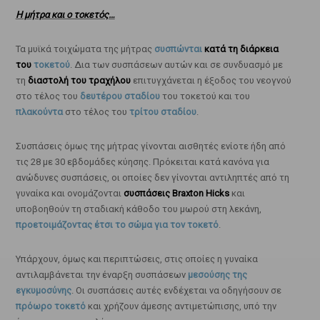
Η μήτρα και ο τοκετός…
Τα μυϊκά τοιχώματα της μήτρας
συσπώνται
κατά τη διάρκεια
του
τοκετού
. Δια των συσπάσεων αυτών και σε συνδυασμό με
τη
διαστολή του τραχήλου
επιτυγχάνεται η έξοδος του νεογνού
στο τέλος του
δευτέρου σταδίου
του τοκετού και του
πλακούντα
στο τέλος του
τρίτου σταδίου
.
Συσπάσεις όμως της μήτρας γίνονται αισθητές ενίοτε ήδη από
τις 28 με 30 εβδομάδες κύησης. Πρόκειται κατά κανόνα για
ανώδυνες συσπάσεις, οι οποίες δεν γίνονται αντιληπτές από τη
γυναίκα και ονομάζονται
συσπάσεις Braxton Hicks
και
υποβοηθούν τη σταδιακή κάθοδο του μωρού στη λεκάνη,
προετοιμάζοντας έτσι το σώμα για τον τοκετό
.
Υπάρχουν, όμως και περιπτώσεις, στις οποίες η γυναίκα
αντιλαμβάνεται την έναρξη συσπάσεων
μεσούσης της
εγκυμοσύνης
. Οι συσπάσεις αυτές ενδέχεται να οδηγήσουν σε
πρόωρο τοκετό
και χρήζουν άμεσης αντιμετώπισης, υπό την