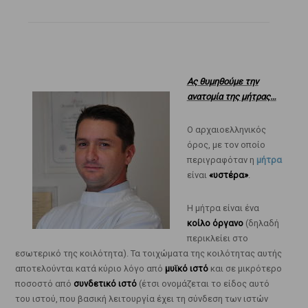
Ας θυμηθούμε την
ανατομία της μήτρας…
Ο αρχαιοελληνικός
όρος, με τον οποίο
περιγραφόταν η
μήτρα
είναι
«υστέρα»
.
Η μήτρα είναι ένα
κοίλο όργανο
(δηλαδή
περικλείει στο
εσωτερικό της κοιλότητα). Τα τοιχώματα της κοιλότητας αυτής
αποτελούνται κατά κύριο λόγο από
μυϊκό ιστό
και σε μικρότερο
ποσοστό από
συνδετικό ιστό
(έτσι ονομάζεται το είδος αυτό
του ιστού, που βασική λειτουργία έχει τη σύνδεση των ιστών