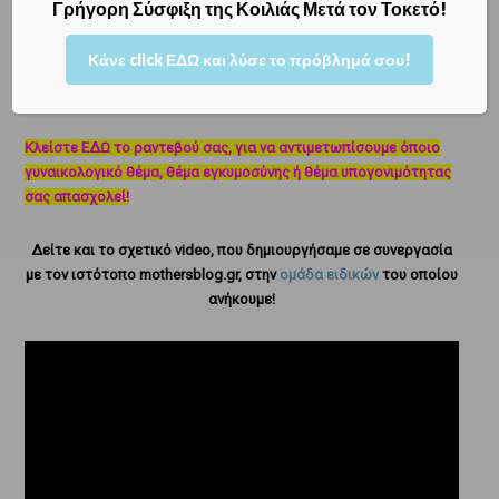
Γρήγορη Σύσφιξη της Κοιλιάς Μετά τον Τοκετό!
Ωκυτοκίνης
, η οποία δρα επί των μυών του τοιχώματος της
μήτρας «ενεργοποιώντας» τους. Για το λόγο αυτό συχνά η
Κάνε click ΕΔΩ και λύσε το πρόβλημά σου!
θηλάζουσα – ειδικά τις πρώτες ημέρες μετά τον τοκετό –
αναφέρει «τσιμπήματα» χαμηλά στη λεκάνη, όταν θηλάζει.
Κλείστε ΕΔΩ το ραντεβού σας, για να αντιμετωπίσουμε όποιο
γυναικολογικό θέμα, θέμα εγκυμοσύνης ή θέμα υπογονιμότητας
σας απασχολεί!
Δείτε και το σχετικό video, που δημιουργήσαμε σε συνεργασία
με τον ιστότοπο mothersblog.gr, στην
ομάδα ειδικών
του οποίου
ανήκουμε!