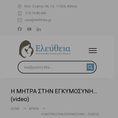
Βασ. Σοφίας 96, τ.κ. 11528, Αθήνα
210.74.80.440
care@eleftheia.gr
Η ΜΗΤΡΑ ΣΤΗΝ ΕΓΚΥΜΟΣΥΝΗ…
(video)
HOME
ΆΡΘΡΑ
Η ΜΗΤΡΑ ΣΤΗΝ ΕΓΚΥΜΟΣΥΝΗ… (VIDEO)