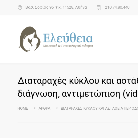
Βασ. Σοφίας 96, τ.κ. 11528, Αθήνα
210.74.80.440
Διαταραχές κύκλου και αστάθ
διάγνωση, αντιμετώπιση (vi
HOME
ΆΡΘΡΑ
ΔΙΑΤΑΡΑΧΈΣ ΚΎΚΛΟΥ ΚΑΙ ΑΣΤΆΘΕΙΑ ΠΕΡΙΌΔΟ