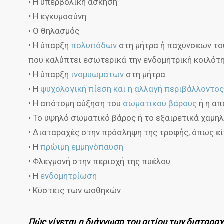
• Η υπερβολική άσκηση
• Η εγκυμοσύνη
• Ο θηλασμός
• Η ύπαρξη
πολυπόδων
στη μήτρα ή παχύνσεων το
που καλύπτει εσωτερικά την ενδομητρική κοιλότ
• Η ύπαρξη
ινομυωμάτων
στη μήτρα
• Η
ψυχολογική πίεση και η αλλαγή περιβάλλοντος
• Η απότομη αύξηση του
σωματικού βάρους
ή η απ
• Το υψηλό σωματικό βάρος ή το εξαιρετικά χαμη
• Διαταραχές στην πρόσληψη της τροφής, όπως εί
• Η
πρώιμη εμμηνόπαυση
• Φλεγμονή στην περιοχή της πυέλου
• Η
ενδομητρίωση
• Κύστεις των ωοθηκών
Πώς γίνεται η διάγνωση του αιτίου των διαταραχ