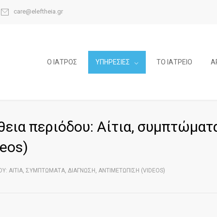
care@eleftheia.gr
Ο ΙΑΤΡΟΣ
ΥΠΗΡΕΣΙΕΣ
ΤΟ ΙΑΤΡΕΙΟ
Α
εια περιόδου: Αίτια, συμπτώματα
deos)
Υ: ΑΊΤΙΑ, ΣΥΜΠΤΏΜΑΤΑ, ΔΙΆΓΝΩΣΗ, ΑΝΤΙΜΕΤΏΠΙΣΗ (VIDEOS)