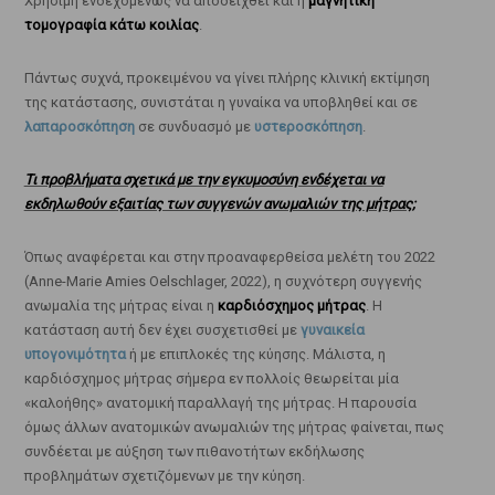
Χρήσιμη ενδεχομένως να αποδειχθεί και η
μαγνητική
τομογραφία κάτω κοιλίας
.
Πάντως συχνά, προκειμένου να γίνει πλήρης κλινική εκτίμηση
της κατάστασης, συνιστάται η γυναίκα να υποβληθεί και σε
λαπαροσκόπηση
σε συνδυασμό με
υστεροσκόπηση
.
Τι προβλήματα σχετικά με την εγκυμοσύνη ενδέχεται να
εκδηλωθούν εξαιτίας των συγγενών ανωμαλιών της μήτρας;
Όπως αναφέρεται και στην προαναφερθείσα μελέτη του 2022
(Anne-Marie Amies Oelschlager, 2022), η συχνότερη συγγενής
ανωμαλία της μήτρας είναι η
καρδιόσχημος μήτρας
. Η
κατάσταση αυτή δεν έχει συσχετισθεί με
γυναικεία
υπογονιμότητα
ή με επιπλοκές της κύησης. Μάλιστα, η
καρδιόσχημος μήτρας σήμερα εν πολλοίς θεωρείται μία
«καλοήθης» ανατομική παραλλαγή της μήτρας. Η παρουσία
όμως άλλων ανατομικών ανωμαλιών της μήτρας φαίνεται, πως
συνδέεται με αύξηση των πιθανοτήτων εκδήλωσης
προβλημάτων σχετιζόμενων με την κύηση.