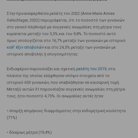
Στην προαναφερθείσα μελέτη του 2022 (Anne-Marie Amies
Oelschlager, 2022) περιγράφεται, ότι το ποσοστό των γυναικών
στο γενικό πληθυσμό με συγγενείς ανωμαλίες στη μήτρα τους
κυμαίνεται μεταξύ του 5,5% και του 9,8%. Το ποσοστό αυτό
όμως υπολογίζεται στο 16,7% μεταξύ των γυναικών με ιστορικό
καθ’ έξιν αποβολών
και στο 24,5% μεταξύ των γυναικών με
ιστορικό αποβολής ή υπογονιμότητας.
Ενδιαφέρον παρουσιάζει και σχετική
μελέτη του 2019
, στα
πλαίσια της οποίας ελήφθησαν υπόψιν στοιχεία από το
ιστορικό 653 γυναικών, που υπεβλήθησαν σε καισαρική τομή.
Μεταξύ αυτών 31 παρουσίαζαν συγγενείς ανωμαλίες στη μήτρα
τους, ήτοι ποσοστό 4,75%. Οι ανωμαλίες αυτές ήταν:
• ύπαρξη επιμήκους διαφράγματος στην ενδομητρική κοιλότητα
(71%)
• δίκερως μήτρα (19,4%)