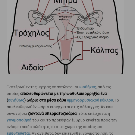
Εκατέρωθεν της μήτρας απαντώνται οι
ωοθήκες
, από τις
οποίες
απελευθερώνεται με την ωοθυλακιορρηξία ένα
(
συνήθως
) ωάριο στα μέσα κάθε
εμμηνορρυσιακού κύκλου
. Το
απελευθερωθέν ωάριο εισέρχεται στις σάλπιγγες. Αν εκεί
συναντήσει
ζωντανά σπερματοζωάρια
, τότε επέρχεται η
γονιμοποίησή
του και το προκύψαν έμβρυο κινείται προς την
ενδομητρική κοιλότητα, στο τοίχωμα της οποίας και
εμφυτεύεται
. Αν αντίθετα δεν επιτευχθεί γονιμοποίηση, το