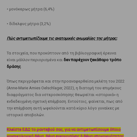
• μονόκερως μήτρα (6,4%)
• δίδελφυς μήτρα (3,2%)
Πώς αντιμετωπίζουμε τις ανατομικές ανωμαλίες της μήτρας;
Τα στοιχεία, που προκύπτουν από τη βιβλιογραφική έρευνα
είναι μάλλον περιορισμένα και
δεν παρέχουν ξεκάθαρο τρόπο
δράσης
.
Όπως περιγράφεται και στην προαναφερθείσα μελέτη του 2022
(Anne-Marie Amies Oelschlager, 2022), η διατομή του επιμήκους
διαφράγματος δια υστεροσκόπησης θεωρείται «ιστορικά» η
ενδεδειγμένη σχετική επέμβαση. Εντούτοις, φαίνεται, πως από
την επέμβαση αυτή ωφελούνται κατά κύριο λόγο γυναίκες με
ιστορικό αποβολών.
Κλείστε ΕΔΩ το ραντεβού σας, για να αντιμετωπίσουμε όποιο
γυναικολογικό θέμα, θέμα εγκυμοσύνης ή θέμα υπογονιμότητας