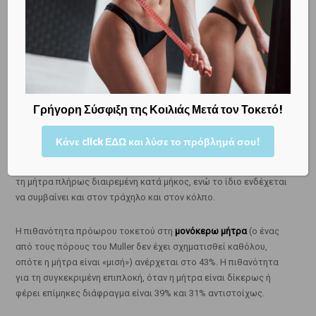
Η μήτρα, ο κόλπος και ο τράχηλος κατά την εμβρυϊκή ζωή
Γρήγορη Σύσφιξη της Κοιλιάς Μετά τον Τοκετό!
σχηματίζονται από την κατά μήκος συγχώνευση δύο
παραλλήλων σωλήνων, που ονομάζονται
παραμεσονεφρικοί
Κάνε click ΕΔΩ και λύσε το πρόβλημά σου!
πόροι (πόροι του Muller)
. Η δίδελφυς μήτρα προκύπτει, όταν η
συγχώνευση αυτή είναι ατελής. Έτσι η γυναίκα ενδέχεται να έχει
τη μήτρα πλήρως διαιρεμένη κατά μήκος, ενώ το ίδιο ενδέχεται
να συμβαίνει και στον τράχηλο και στον κόλπο.
Η πιθανότητα πρόωρου τοκετού στη
μονόκερω μήτρα
(ο ένας
από τους πόρους του Muller δεν έχει σχηματισθεί καθόλου,
οπότε η μήτρα είναι «μισή») ανέρχεται στο 43%. Η πιθανότητα
για τη συγκεκριμένη επιπλοκή, όταν η μήτρα είναι δίκερως ή
φέρει επίμηκες διάφραγμα είναι 39% και 31% αντιστοίχως.