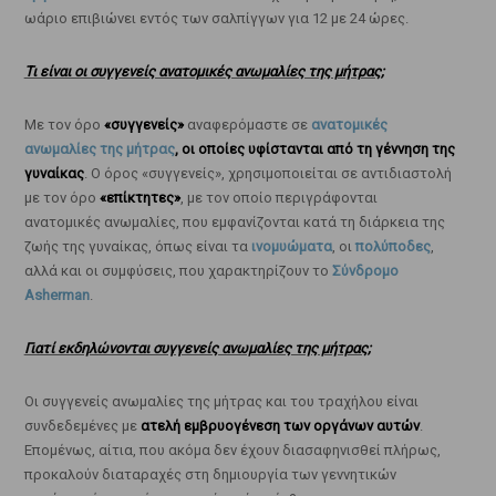
ωάριο επιβιώνει εντός των σαλπίγγων για 12 με 24 ώρες.
Τι είναι οι συγγενείς ανατομικές ανωμαλίες της μήτρας;
Με τον όρο
«συγγενείς»
αναφερόμαστε σε
ανατομικές
ανωμαλίες της μήτρας
, οι οποίες υφίστανται από τη γέννηση της
γυναίκας
. Ο όρος «συγγενείς», χρησιμοποιείται σε αντιδιαστολή
με τον όρο
«επίκτητες»
, με τον οποίο περιγράφονται
ανατομικές ανωμαλίες, που εμφανίζονται κατά τη διάρκεια της
ζωής της γυναίκας, όπως είναι τα
ινομυώματα
, οι
πολύποδες
,
αλλά και οι συμφύσεις, που χαρακτηρίζουν το
Σύνδρομο
Asherman
.
Γιατί εκδηλώνονται συγγενείς ανωμαλίες της μήτρας;
Οι συγγενείς ανωμαλίες της μήτρας και του τραχήλου είναι
συνδεδεμένες με
ατελή εμβρυογένεση των οργάνων αυτών
.
Επομένως, αίτια, που ακόμα δεν έχουν διασαφηνισθεί πλήρως,
προκαλούν διαταραχές στη δημιουργία των γεννητικών