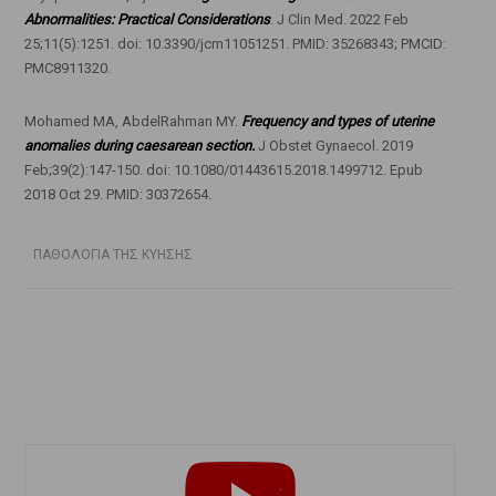
Abnormalities: Practical Considerations
. J Clin Med. 2022 Feb
25;11(5):1251. doi: 10.3390/jcm11051251. PMID: 35268343; PMCID:
PMC8911320.
Mohamed MA, AbdelRahman MY.
Frequency and types of uterine
anomalies during caesarean section.
J Obstet Gynaecol. 2019
Feb;39(2):147-150. doi: 10.1080/01443615.2018.1499712. Epub
2018 Oct 29. PMID: 30372654.
ΠΑΘΟΛΟΓΙΑ ΤΗΣ ΚΥΗΣΗΣ