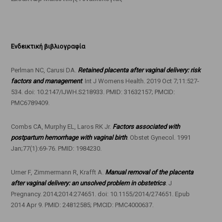
Ενδεικτική βιβλιογραφία
Perlman NC, Carusi DA.
Retained placenta after vaginal delivery: risk
factors and management
. Int J Womens Health. 2019 Oct 7;11:527-
534. doi: 10.2147/IJWH.S218933. PMID: 31632157; PMCID:
PMC6789409.
Combs CA, Murphy EL, Laros RK Jr.
Factors associated with
postpartum hemorrhage with vaginal birth
. Obstet Gynecol. 1991
Jan;77(1):69-76. PMID: 1984230.
Urner F, Zimmermann R, Krafft A.
Manual removal of the placenta
after vaginal delivery: an unsolved problem in obstetrics
. J
Pregnancy. 2014;2014:274651. doi: 10.1155/2014/274651. Epub
2014 Apr 9. PMID: 24812585; PMCID: PMC4000637.