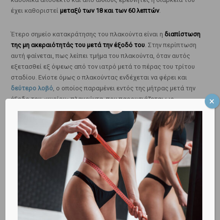
έχει καθοριστεί
μεταξύ των 18 και των 60 λεπτών
.
Έτερο σημείο κατακράτησης του πλακούντα είναι η
διαπίστωση
της μη ακεραιότητάς του μετά την έξοδό του
. Στην περίπτωση
αυτή φαίνεται, πως λείπει τμήμα του πλακούντα, όταν αυτός
εξετασθεί εξ όψεως από τον ιατρό μετά το πέρας του τρίτου
σταδίου. Ενίοτε όμως ο πλακούντας ενδέχεται να φέρει και
δεύτερο λοβό
, ο οποίος παραμένει εντός της μήτρας μετά την
έξοδο του «κυρίου» πλακούντα, που παρουσιάζεται ως
ακέραιος.
Η
αδυναμία σύσπασης της μήτρας μετά την έξοδο του
πλακούντα
είναι επίσης σημείο ενδεχομένης κατακράτησης
τμήματός του.
Στο σημείο αυτό, θα πρέπει να αναφέρουμε και την περίπτωση
μη διάγνωσης της κατακράτησης τμήματος του πλακούντα μετά
από τον τοκετό. Η υποψία του ενδεχομένου αυτού τίθεται,
όταν
υφίσταται αιμορραγία για πολλές ημέρες μετά τον τοκετό
.