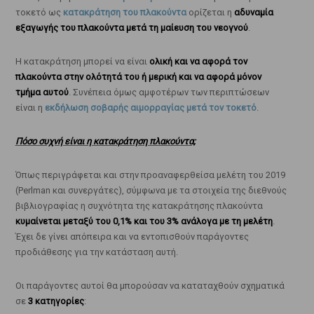
τοκετό ως
κατακράτηση του πλακούντα
ορίζεται η
αδυναμία
εξαγωγής του πλακούντα μετά τη μαίευση του νεογνού
.
Η κατακράτηση μπορεί να είναι
ολική και να αφορά τον
πλακούντα στην ολότητά του ή μερική και να αφορά μόνον
τμήμα αυτού
. Συνέπεια όμως αμφοτέρων των περιπτώσεων
είναι η
εκδήλωση σοβαρής αιμορραγίας μετά τον τοκετό
.
Πόσο συχνή είναι η κατακράτηση πλακούντα;
Όπως περιγράφεται και στην προαναφερθείσα μελέτη του 2019
(Perlman και συνεργάτες), σύμφωνα με τα στοιχεία της διεθνούς
βιβλιογραφίας η συχνότητα της κατακράτησης πλακούντα
κυμαίνεται μεταξύ του 0,1% και του 3% ανάλογα με τη μελέτη
.
Έχει δε γίνει απόπειρα και να εντοπισθούν παράγοντες
προδιάθεσης για την κατάσταση αυτή.
Οι παράγοντες αυτοί θα μπορούσαν να καταταχθούν σχηματικά
σε
3 κατηγορίες
: