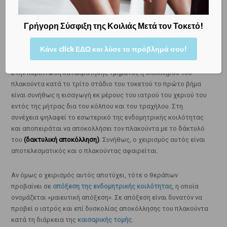
Τότες η γυναίκα υποβάλλεται σε
υπερηχογραφικό έλεγχο
, μέσω
του οποίου θα καταδειχθεί η παραμονή τμήματος του
πλακούντα εντός της κοιλότητας της μήτρας.
Γρήγορη Σύσφιξη της Κοιλιάς Μετά τον Τοκετό!
Κάνε click ΕΔΩ και λύσε το πρόβλημά σου!
Πώς αντιμετωπίζεται η κατακράτηση του πλακούντα;
Στην περίπτωση κατακράτησης τμήματος ή ολοκλήρου του
πλακούντα κατά το τρίτο στάδιο του τοκετού το πρώτο βήμα
είναι συνήθως η εισαγωγή εκ μέρους του ιατρού του χεριού του
εντός της μήτρας δια του κόλπου και του τραχήλου. Στη
συνέχεια ψηλαφεί το εσωτερικό της ενδομητρικής κοιλότητας
και αποπειράται να αποκολλήσει τον πλακούντα με το δάκτυλό
του
(δακτυλική αποκόλληση)
. Συνήθως, ο χειρισμός αυτός είναι
αποτελεσματικός και ο πλακούντας αφαιρείται.
Αν όμως ο χειρισμός αυτός αποτύχει, τότε ο θεράπων
προβαίνει σε
απόξεση της ενδομητρικής κοιλότητας
, η οποία
ονομάζεται «μαιευτική απόξεση». Σε απόξεση είναι δυνατόν να
προβεί ο ιατρός και επί δυσκολίας αποκόλλησης του πλακούντα
κατά τη διάρκεια της
καισαρικής τομής
.