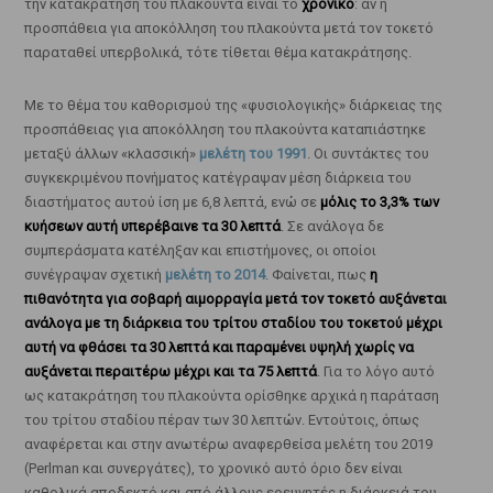
την κατακράτηση του πλακούντα είναι το
χρονικό
: αν η
προσπάθεια για αποκόλληση του πλακούντα μετά τον τοκετό
παραταθεί υπερβολικά, τότε τίθεται θέμα κατακράτησης.
Με το θέμα του καθορισμού της «φυσιολογικής» διάρκειας της
προσπάθειας για αποκόλληση του πλακούντα καταπιάστηκε
μεταξύ άλλων «κλασσική»
μελέτη του 1991
. Οι συντάκτες του
συγκεκριμένου πονήματος κατέγραψαν μέση διάρκεια του
διαστήματος αυτού ίση με 6,8 λεπτά, ενώ σε
μόλις το 3,3% των
κυήσεων αυτή υπερέβαινε τα 30 λεπτά
. Σε ανάλογα δε
συμπεράσματα κατέληξαν και επιστήμονες, οι οποίοι
συνέγραψαν σχετική
μελέτη το 2014
. Φαίνεται, πως
η
πιθανότητα για σοβαρή αιμορραγία μετά τον τοκετό αυξάνεται
ανάλογα με τη διάρκεια του τρίτου σταδίου του τοκετού μέχρι
αυτή να φθάσει τα 30 λεπτά και παραμένει υψηλή χωρίς να
αυξάνεται περαιτέρω μέχρι και τα 75 λεπτά
. Για το λόγο αυτό
ως κατακράτηση του πλακούντα ορίσθηκε αρχικά η παράταση
του τρίτου σταδίου πέραν των 30 λεπτών. Εντούτοις, όπως
αναφέρεται και στην ανωτέρω αναφερθείσα μελέτη του 2019
(Perlman και συνεργάτες), το χρονικό αυτό όριο δεν είναι
καθολικά αποδεκτό και από άλλους ερευνητές η διάρκειά του