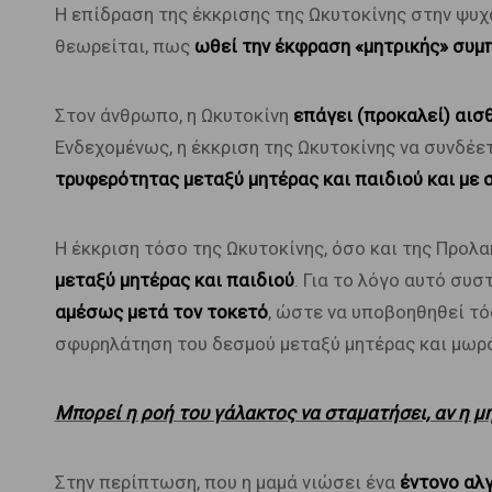
Η επίδραση της έκκρισης της Ωκυτοκίνης στην ψυχο
θεωρείται, πως
ωθεί την έκφραση «μητρικής» συμ
Στον άνθρωπο, η Ωκυτοκίνη
επάγει (προκαλεί) αισθ
Ενδεχομένως, η έκκριση της Ωκυτοκίνης να συνδέετ
τρυφερότητας μεταξύ μητέρας και παιδιού και με 
Η έκκριση τόσο της Ωκυτοκίνης, όσο και της Προλα
μεταξύ μητέρας και παιδιού
. Για το λόγο αυτό συ
αμέσως μετά τον τοκετό
, ώστε να υποβοηθηθεί τό
σφυρηλάτηση του δεσμού μεταξύ μητέρας και μωρ
Μπορεί η ροή του γάλακτος να σταματήσει, αν η μη
Στην περίπτωση, που η μαμά νιώσει ένα
έντονο αλγ