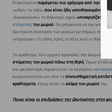
Ή Ωκυτοκίνη
παράγεται πιο γρήγορα από την
Προλα
«ωθεί» το γάλα,
που είναι ήδη «αποθηκευμένο» εντ
«διευκολύνει» το θηλασμό, αφού
«συνεργάζεται» μ
στόματος
του μωρού
. Θα μπορούσε να πει κανείς,
Ωκυτοκίνη σύσπαση των μυϊκών κυττάρων, που περ
«σπρώχνει» το γάλα, προς τα έξω, ενώ οι θηλαστικ
Το ερέθισμα, που αρχικά προκαλεί την έκκριση της
στόματος του μωρού πάνω στη θηλή
. Όμως σταδια
και μεγαλύτερη σημασία και το λεγόμενο
«αντανακ
ενεργοποιείται και από τη
συναισθηματική κατάσ
ερεθίσματα
, όπως είναι το
κλάμα του μωρού
της.
Ποιες είναι οι επιδράσεις της Ωκυτοκίνης στην ψυ