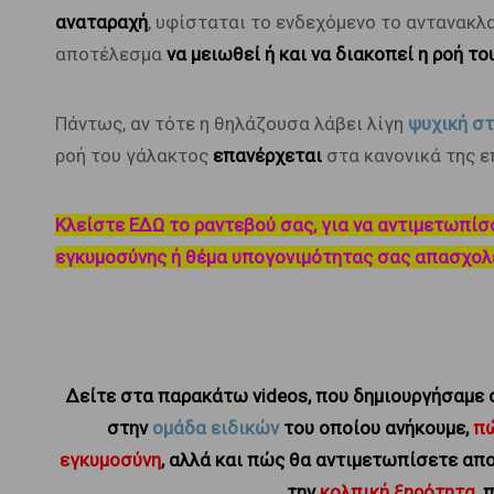
αναταραχή
, υφίσταται το ενδεχόμενο το αντανακλα
αποτέλεσμα
να μειωθεί ή και να διακοπεί η ροή τ
Πάντως, αν τότε η θηλάζουσα λάβει λίγη
ψυχική στ
ροή του γάλακτος
επανέρχεται
στα κανονικά της ε
Κλείστε ΕΔΩ το ραντεβού σας, για να αντιμετωπίσ
εγκυμοσύνης ή θέμα υπογονιμότητας σας απασχολε
Δείτε στα παρακάτω videos, που δημιουργήσαμε σ
στην
ομάδα ειδικών
του οποίου ανήκουμε,
πώ
εγκυμοσύνη
, αλλά και
πώς θα αντιμετωπίσετε απο
την
κολπική ξηρότητα
, 