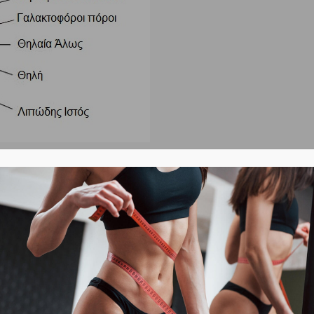
υϊκά κύτταρα
. Η Ωκυτοκίνη
δρα πάνω στα μυϊκά
μαστικού αδένα και
προκαλεί τη σύσπασή τους
.
ν – τρόπον τινά τους «σφίγγουν» – οπότε και το
ών εκρέει από τους γαλακτοφόρους πόρους και
 του γάλακτος από εκ της θηλής παίρνει τη