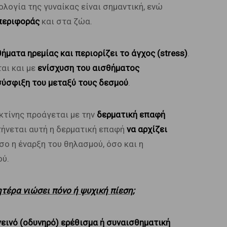
λογία της γυναίκας είναι σημαντική, ενώ
περιφοράς
και στα ζώα.
ήματα ηρεμίας και περιορίζει το άγχος (stress)
.
αι και με
ενίσχυση του αισθήματος
σύσφιξη του μεταξύ τους δεσμού
.
κτίνης προάγεται με την
δερματική επαφή
στήνεται αυτή η δερματική επαφή
να αρχίζει
σο η έναρξη του θηλασμού, όσο και η
ού.
τέρα νιώσει πόνο ή ψυχική πίεση;
εινό (οδυνηρό) ερέθισμα ή συναισθηματική