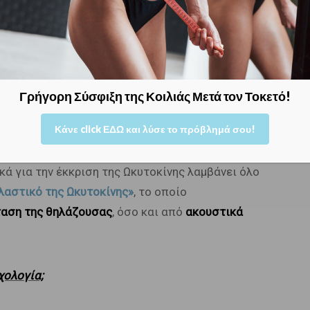
κτίνη
(προάγει την παραγωγή γάλακτος) και
ός του μαστού
, προς το στόμα του μωρού και
ε τη δράση των
θηλαστικών κινήσεων του
 πως – σχηματικά – η προκαλούμενη από την
ιβάλλουν τους λοβούς του μαστικού αδένα,
Γρήγορη Σύσφιξη της Κοιλιάς Μετά τον Τοκετό!
ές κινήσεις «ρουφούν» το γάλα προς τα έξω.
Κάνε click ΕΔΩ και λύσε το πρόβλημά σου!
 Ωκυτοκίνης,
είναι οι θηλαστικές κινήσεις του
κά για την έκκριση της Ωκυτοκίνης λαμβάνει όλο
λαστικό της Ωκυτοκίνης»
, το οποίο
ταση της θηλάζουσας
, όσο και από
ακουστικά
χολογία;