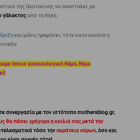
στικό της Ωκυτοκίνης να ανασταλεί, με
ου γάλακτος
από τη θηλή.
ήριξη
και μόλις ηρεμήσει, τότε κατά κανόνα η
πίπεδα.
ουμε όποιο γυναικολογικό θέμα, θέμα
ί!
ε συνεργασία με τον ιστότοπο mothersblog.gr,
ς θα πέσει γρήγορα η κοιλιά σας μετά την
τελεσματικά τόσο την
ακράτεια ούρων
, όσο και
που είναι συχνές τότε!