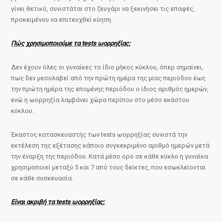
γίνει θετικό, συνιστάται στο ζευγάρι να ξεκινήσει τις επαφές,
προκειμένου να επιτευχθεί κύηση.
Πώς χρησιμοποιούμε τα tests ωορρηξίας;
Δεν έχουν όλες οι γυναίκες το ίδιο μήκος κύκλου, όπερ σημαίνει,
πως δεν μεσολαβεί από την πρώτη ημέρα της μίας περιόδου έως
την πρώτη ημέρα της επομένης περιόδου ο ίδιος αριθμός ημερών,
ενώ η ωορρηξία λαμβάνει χώρα περίπου στο μέσο εκάστου
κύκλου.
Έκαστος κατασκευαστής των tests ωορρηξίας συνιστά την
εκτέλεση της εξέτασης κάποιο συγκεκριμένο αριθμό ημερών μετά
την έναρξη της περιόδου. Κατά μέσο όρο σε κάθε κύκλο η γυναίκα
χρησιμοποιεί μεταξύ 5 και 7 από τους δείκτες, που εσωκλείονται
σε κάθε συσκευασία.
Είναι ακριβή τα tests ωορρηξίας;