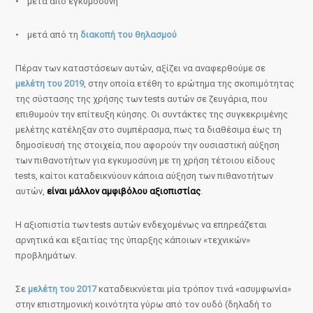
• μετά από εγκυμοσύνη
• μετά από τη
διακοπή του θηλασμού
Πέραν των καταστάσεων αυτών, αξίζει να αναφερθούμε σε
μελέτη του 2019
, στην οποία ετέθη το ερώτημα της σκοπιμότητας
της σύστασης της χρήσης των tests αυτών σε ζευγάρια, που
επιθυμούν την επίτευξη κύησης. Οι συντάκτες της συγκεκριμένης
μελέτης κατέληξαν στο συμπέρασμα, πως τα διαθέσιμα έως τη
δημοσίευσή της στοιχεία, που αφορούν την ουσιαστική αύξηση
των πιθανοτήτων για εγκυμοσύνη με τη χρήση τέτοιου είδους
tests, καίτοι καταδεικνύουν κάποια αύξηση των πιθανοτήτων
αυτών,
είναι μάλλον αμφιβόλου αξιοπιστίας
.
Η αξιοπιστία των tests αυτών ενδεχομένως να επηρεάζεται
αρνητικά και εξαιτίας της ύπαρξης κάποιων «τεχνικών»
προβλημάτων.
Σε
μελέτη του 2017
καταδεικνύεται μία τρόπον τινά «ασυμφωνία»
στην επιστημονική κοινότητα γύρω από τον ουδό (δηλαδή το