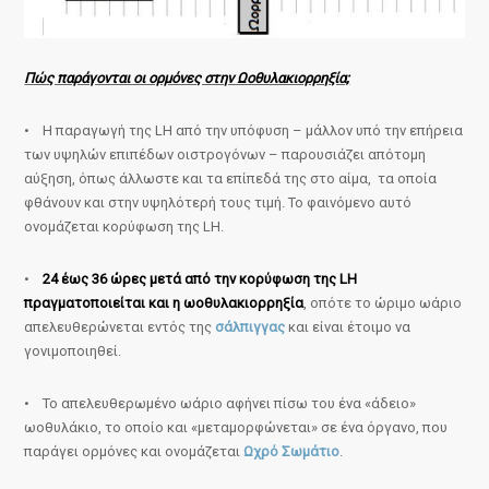
Πώς παράγονται οι ορμόνες στην Ωοθυλακιορρηξία;
• Η παραγωγή της LH από την υπόφυση – μάλλον υπό την επήρεια
των υψηλών επιπέδων οιστρογόνων – παρουσιάζει απότομη
αύξηση, όπως άλλωστε και τα επίπεδά της στο αίμα, τα οποία
φθάνουν και στην υψηλότερή τους τιμή. Το φαινόμενο αυτό
ονομάζεται κορύφωση της LH.
•
24 έως 36 ώρες μετά από την κορύφωση της LH
πραγματοποιείται και η ωοθυλακιορρηξία
, οπότε το ώριμο ωάριο
απελευθερώνεται εντός της
σάλπιγγας
και είναι έτοιμο να
γονιμοποιηθεί.
• Το απελευθερωμένο ωάριο αφήνει πίσω του ένα «άδειο»
ωοθυλάκιο, το οποίο και «μεταμορφώνεται» σε ένα όργανο, που
παράγει ορμόνες και ονομάζεται
Ωχρό Σωμάτιο
.