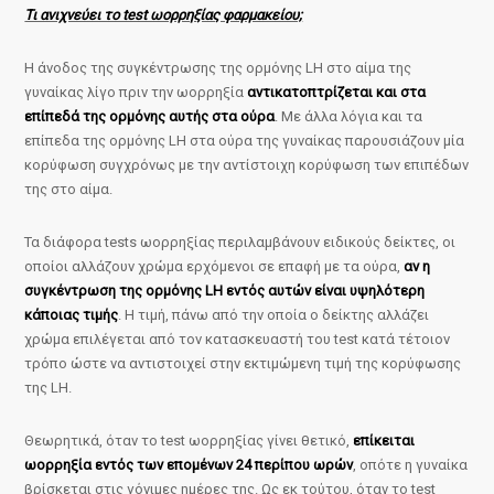
Τι ανιχνεύει το test ωορρηξίας φαρμακείου;
Η άνοδος της συγκέντρωσης της ορμόνης LH στο αίμα της
γυναίκας λίγο πριν την ωορρηξία
αντικατοπτρίζεται και στα
επίπεδά της ορμόνης αυτής στα ούρα
. Με άλλα λόγια και τα
επίπεδα της ορμόνης LH στα ούρα της γυναίκας παρουσιάζουν μία
κορύφωση συγχρόνως με την αντίστοιχη κορύφωση των επιπέδων
της στο αίμα.
Τα διάφορα tests ωορρηξίας περιλαμβάνουν ειδικούς δείκτες, οι
οποίοι αλλάζουν χρώμα ερχόμενοι σε επαφή με τα ούρα,
αν η
συγκέντρωση της ορμόνης LH εντός αυτών είναι υψηλότερη
κάποιας τιμής
. Η τιμή, πάνω από την οποία ο δείκτης αλλάζει
χρώμα επιλέγεται από τον κατασκευαστή του test κατά τέτοιον
τρόπο ώστε να αντιστοιχεί στην εκτιμώμενη τιμή της κορύφωσης
της LH.
Θεωρητικά, όταν το test ωορρηξίας γίνει θετικό,
επίκειται
ωορρηξία εντός των επομένων 24 περίπου ωρών
, οπότε η γυναίκα
βρίσκεται στις γόνιμες ημέρες της. Ως εκ τούτου, όταν το test