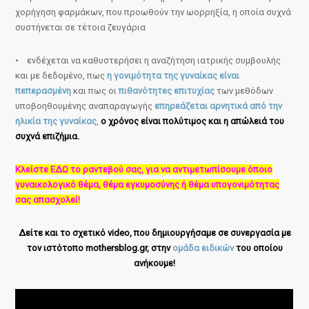
χορήγηση φαρμάκων, που προωθούν την ωορρηξία, η οποία συχνά
συστήνεται σε τέτοια ζευγάρια
• ενδέχεται να καθυστερήσει η αναζήτηση ιατρικής συμβουλής
και με δεδομένο, πως
η γονιμότητα της γυναίκας είναι
πεπερασμένη
και πως οι
πιθανότητες επιτυχίας
των μεθόδων
υποβοηθουμένης αναπαραγωγής
επηρεάζεται αρνητικά από την
ηλικία της γυναίκας
,
ο χρόνος είναι πολύτιμος και η απώλειά του
συχνά επιζήμια.
Κλείστε ΕΔΩ το ραντεβού σας, για να αντιμετωπίσουμε όποιο
γυναικολογικό θέμα, θέμα εγκυμοσύνης ή θέμα υπογονιμότητας
σας απασχολεί!
Δείτε και το σχετικό video, που δημιουργήσαμε σε συνεργασία με
τον ιστότοπο mothersblog.gr, στην
ομάδα ειδικών
του οποίου
ανήκουμε!