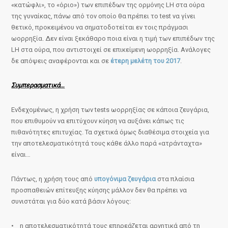
«κατώφλι», το «όριο») των επιπέδων της ορμόνης LH στα ούρα
της γυναίκας, πάνω από τον οποίο θα πρέπει το test να γίνει
θετικό, προκειμένου να σηματοδοτείται εν τοις πράγμασι
ωορρηξία. Δεν είναι ξεκάθαρο ποια είναι η τιμή των επιπέδων της
LH στα ούρα, που αντιστοιχεί σε επικείμενη ωορρηξία. Ανάλογες
δε απόψεις αναφέρονται και σε
έτερη μελέτη του 2017
.
Συμπερασματικά…
Ενδεχομένως, η χρήση των tests ωορρηξίας σε κάποια ζευγάρια,
που επιθυμούν να επιτύχουν κύηση να αυξάνει κάπως τις
πιθανότητες επιτυχίας. Τα σχετικά όμως διαθέσιμα στοιχεία για
την αποτελεσματικότητά τους κάθε άλλο παρά «ατράνταχτα»
είναι…
Πάντως, η χρήση τους από
υπογόνιμα ζευγάρια
στα πλαίσια
προσπαθειών επίτευξης κύησης μάλλον δεν θα πρέπει να
συνιστάται για δύο κατά βάσιν λόγους:
• η αποτελεσματικότητά τους επηρεάζεται αρνητικά από τη