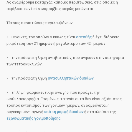
Ας αναφέρουμε καταρχάς κάποιες περιπτώσεις, στις οποίες η
ακρίβεια των tests ωορρηξίας σαφώς μειώνεται.
Τέτοιες περιπτώσεις περιλαμβάνουν:
• Γυναίκες, τον οποίων ο κύκλος είναι
ασταθής
ή έχει διάρκεια
μικρότερη των 21 ημερών ή μεγαλύτερο των 42 ημερών
• την πρόσφατη λήψη αντιβιοτικών, που ανήκουν στην κατηγορία
των τετρακυκλινών.
• την πρόσφατη λήψη
αντισυλληπτικών δισκίων
• τη λήψη φαρμακευτικής αγωγής, που προάγει την
ωοθυλακιορρηξία. Επομένως, τα tests αυτά δεν είναι αξιόπιστος
τρόπος εντοπισμού των γονίμων ημερών, αν λαμβάνεται η
συγκεκριμένη αγωγή
υπό τη μορφή δισκίων
ή στα πλαίσια της
εξωσωματικής γονιμοποίησης
.