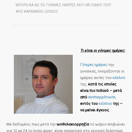
ΜΠΟΡΩ ΝΑ ΔΩ ΤΙΣ ΓΟΝΙΜΕΣ ΗΜΕΡΕΣ ΜΟΥ ΜΕ ΕΙΔΙΚΟ TEST
ΑΠΟ ΦΑΡΜΑΚΕΙΟ; (VIDEO)
Τι είναι οι γόνιμες ημέρες;
Γόνιμες ημέρες
της
γυναίκας, ονομάζονται οι
ημέρες αυτές του
κύκλου
της,
κατά τις οποίες
είναι πιο πιθανό – μετά
από
εκσπερμάτωση
εντός του
κόλπου
της –
να μείνει έγκυος
.
Με δεδομένο, πως μετά την
ωοθυλακιορρηξία
το ωάριο επιβιώνει
για 12 με 24 το πολύ ώρες, είναι σημαντικό στο χρονικό διάστημα