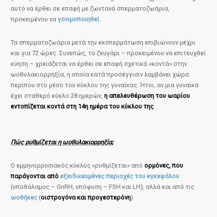
αυτό να έρθει σε επαφή με ζωντανά σπερματοζωάρια,
προκειμένου να
γονιμοποιηθεί
.
Τα σπερματοζωάρια μετά την εκσπερμάτωση επιβιώνουν μέχρι
και για 72 ώρες. Συνεπώς, το ζευγάρι – προκειμένου να επιτευχθεί
κύηση – χρειάζεται να έρθει σε επαφή σχετικά «κοντά» στην
ωοθυλακιορρηξία, η οποία κατά προσέγγισιν λαμβάνει χώρα
περίπου στο μέσο του κύκλου της γυναίκας. Ήτοι, αν μια γυναίκα
έχει σταθερό κύκλο 28 ημερών,
η απελευθέρωση του ωαρίου
εντοπίζεται κοντά στη 14η ημέρα του κύκλου της
.
Πώς ρυθμίζεται η ωοθυλακιορρηξία;
Ο εμμηνορρυσιακός κύκλος «ρυθμίζεται» από
ορμόνες, που
παράγονται από
εξειδικευμένες περιοχές του εγκεφάλου
(υποθάλαμος – GnRH, υπόφυση – FSH και LH), αλλά και από τις
ωοθήκες
(
οιστρογόνα και προγεστερόνη
)