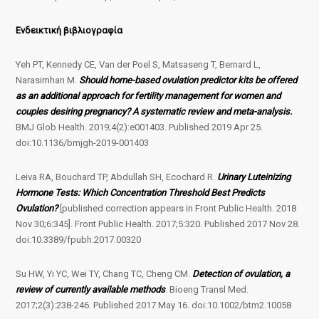
Ενδεικτική βιβλιογραφία
Yeh PT, Kennedy CE, Van der Poel S, Matsaseng T, Bernard L,
Narasimhan M.
Should home-based ovulation predictor kits be offered
as an additional approach for fertility management for women and
couples desiring pregnancy? A systematic review and meta-analysis.
BMJ Glob Health. 2019;4(2):e001403. Published 2019 Apr 25.
doi:10.1136/bmjgh-2019-001403
Leiva RA, Bouchard TP, Abdullah SH, Ecochard R.
Urinary Luteinizing
Hormone Tests: Which Concentration Threshold Best Predicts
Ovulation?
[published correction appears in Front Public Health. 2018
Nov 30;6:345]. Front Public Health. 2017;5:320. Published 2017 Nov 28.
doi:10.3389/fpubh.2017.00320
Su HW, Yi YC, Wei TY, Chang TC, Cheng CM.
Detection of ovulation, a
review of currently available methods
. Bioeng Transl Med.
2017;2(3):238-246. Published 2017 May 16. doi:10.1002/btm2.10058