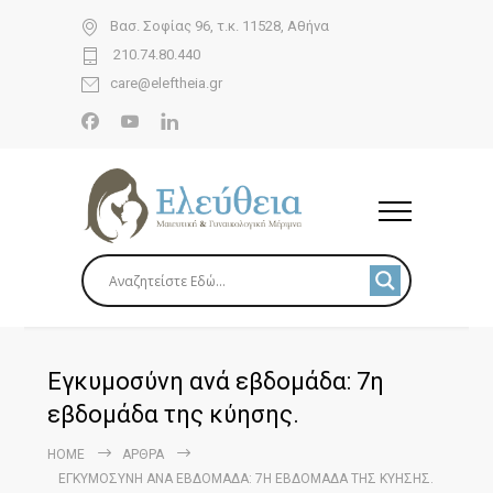
Βασ. Σοφίας 96, τ.κ. 11528, Αθήνα
210.74.80.440
care@eleftheia.gr
Εγκυμοσύνη ανά εβδομάδα: 7η
εβδομάδα της κύησης.
HOME
ΆΡΘΡΑ
ΕΓΚΥΜΟΣΎΝΗ ΑΝΆ ΕΒΔΟΜΆΔΑ: 7Η ΕΒΔΟΜΆΔΑ ΤΗΣ ΚΎΗΣΗΣ.