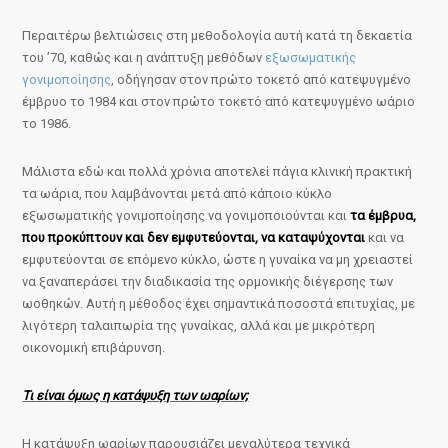
Περαιτέρω βελτιώσεις στη μεθοδολογία αυτή κατά τη δεκαετία
του ’70, καθώς και η ανάπτυξη μεθόδων
εξωσωματικής
γονιμοποίησης
, οδήγησαν στον πρώτο τοκετό από κατεψυγμένο
έμβρυο το 1984 και στον πρώτο τοκετό από κατεψυγμένο ωάριο
το 1986.
Μάλιστα εδώ και πολλά χρόνια αποτελεί πάγια κλινική πρακτική
τα ωάρια, που λαμβάνονται μετά από κάποιο κύκλο
εξωσωματικής γονιμοποίησης να γονιμοποιούνται και
τα έμβρυα,
που προκύπτουν και δεν εμφυτεύονται, να καταψύχονται
και να
εμφυτεύονται σε επόμενο κύκλο, ώστε η γυναίκα να μη χρειαστεί
να ξαναπεράσει την διαδικασία της ορμονικής διέγερσης των
ωοθηκών. Αυτή η μέθοδος έχει σημαντικά ποσοστά επιτυχίας, με
λιγότερη ταλαιπωρία της γυναίκας, αλλά και με μικρότερη
οικονομική επιβάρυνση.
Τι είναι όμως η κατάψυξη των ωαρίων;
H κατάψυξη ωαρίων παρουσιάζει μεγαλύτερα τεχνικά