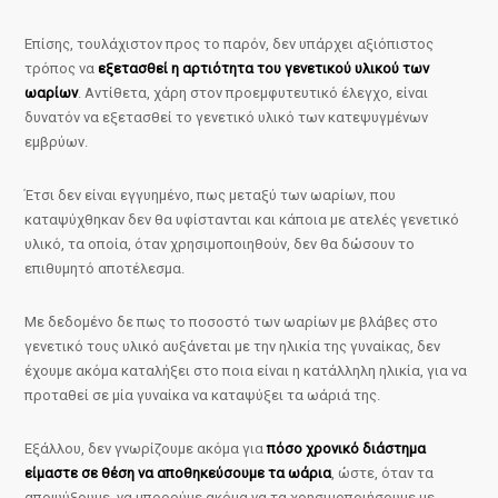
Επίσης, τουλάχιστον προς το παρόν, δεν υπάρχει αξιόπιστος
τρόπος να
εξετασθεί η αρτιότητα του γενετικού υλικού των
ωαρίων
. Αντίθετα, χάρη στον προεμφυτευτικό έλεγχο, είναι
δυνατόν να εξετασθεί το γενετικό υλικό των κατεψυγμένων
εμβρύων.
Έτσι δεν είναι εγγυημένο, πως μεταξύ των ωαρίων, που
καταψύχθηκαν δεν θα υφίστανται και κάποια με ατελές γενετικό
υλικό, τα οποία, όταν χρησιμοποιηθούν, δεν θα δώσουν το
επιθυμητό αποτέλεσμα.
Με δεδομένο δε πως το ποσοστό των ωαρίων με βλάβες στο
γενετικό τους υλικό αυξάνεται με την ηλικία της γυναίκας, δεν
έχουμε ακόμα καταλήξει στο ποια είναι η κατάλληλη ηλικία, για να
προταθεί σε μία γυναίκα να καταψύξει τα ωάριά της.
Εξάλλου, δεν γνωρίζουμε ακόμα για
πόσο χρονικό διάστημα
είμαστε σε θέση να αποθηκεύσουμε τα ωάρια
, ώστε, όταν τα
αποψύξουμε, να μπορούμε ακόμα να τα χρησιμοποιήσουμε με