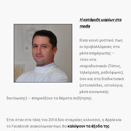
Η κατάψυξη ωαρίων στα
media
Είναι κοινό μυστικό, πως
οι προβαλλόμενες στα
μέσα ενημέρωσης –
τόσο στα
«παραδοσιακά» (Τύπος,
τηλεόραση, ραδιόφωνο),
όσο και στα διαδικτυακά
(ιστοσελίδες, ιστολόγια,
μέσα κοινωνικής
δικτύωσης) – επηρεάζουν τα θέματα συζήτησης.
Έτσι όταν στα τέλη του 2014 δύο εταιρείες κολοσσοί, η Apple και
το Facebook ανακοίνωναν πως θα
καλύψουν τα έξοδα της