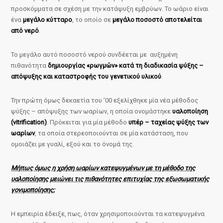
προσκόμματα σε σχέση με την κατάψυξη εμβρύων. Το ωάριο είναι
ένα
μεγάλο κύτταρο
, το οποίο σε
μεγάλο ποσοστό αποτελείται
από νερό
.
Το μεγάλο αυτό ποσοστό νερού συνδέεται με αυξημένη
πιθανότητα
δημιουργίας «ρωγμών» κατά τη διαδικασία ψύξης –
απόψυξης και καταστροφής του γενετικού υλικού
.
Την πρώτη όμως δεκαετία του ’00 εξελίχθηκε μία νέα μέθοδος
ψύξης – απόψυξης των ωαρίων, η οποία ονομάστηκε
υαλοποίηση
(vitrification)
. Πρόκειται για μία μέθοδο
υπέρ – ταχείας ψύξης των
ωαρίων
, τα οποία στερεοποιούνται σε μία κατάσταση, που
ομοιάζει με γυαλί, εξού και το όνομά της.
Μήπως όμως η χρήση ωαρίων κατεψυγμένων με τη μέθοδο της
υαλοποίησης μειώνει τις πιθανότητες επιτυχίας της εξωσωματικής
γονιμοποίησης;
Η εμπειρία έδειξε, πως, όταν χρησιμοποιούνται τα κατεψυγμένα