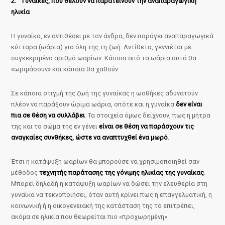
2. Γυναίκες, που θέλουν να παρατείνουν την αναπαραγωγική
ηλικία
Η γυναίκα, εν αντιθέσει με τον άνδρα, δεν παράγει αναπαραγωγικά
κύτταρα (ωάρια) για όλη της τη ζωή. Αντίθετα, γεννιέται με
συγκεκριμένο αριθμό ωαρίων. Κάποια από τα ωάρια αυτά θα
«ωριμάσουν» και κάποια θα χαθούν.
Σε κάποια στιγμή της ζωή της γυναίκας η ωοθήκες αδυνατούν
πλέον να παράξουν ώριμα ωάρια, οπότε και η γυναίκα
δεν είναι
πια σε θέση να συλλάβει
. Τα στοιχεία όμως δείχνουν, πως η μήτρα
της και το σώμα της εν γένει
είναι σε θέση να παράσχουν τις
αναγκαίες συνθήκες, ώστε να αναπτυχθεί ένα μωρό
.
Έτσι η κατάψυξη ωαρίων θα μπορούσε να χρησιμοποιηθεί σαν
μέθοδος
τεχνητής παράτασης της γόνιμης ηλικίας της γυναίκας
.
Μπορεί δηλαδή η κατάψυξη ωαρίων να δώσει την ελευθερία στη
γυναίκα να τεκνοποιήσει, όταν αυτή κρίνει πως η επαγγελματική, η
κοινωνική ή η οικογενειακή της κατάσταση της το επιτρέπει,
ακόμα σε ηλικία που θεωρείται πιο «προχωρημένη».