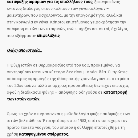
κατάψυξης ωραρίων για τις υπαλλήλους τους,
ξεκίνησε ένας
έντονος διάλογος στους κόλπους των γυναικολόγων –
μαιευτήρων, που ασχολούνται με την υπογονιμότητα, αλλά και
στην κοινωνία εν γένει. Κάποιοι επιστήμονες χειροκρότησαν την
απόφαση αυτών των εταιρειών, ενώ υπήρξαν και αυτοί, όχι λίγοι,
που εξέφρασαν
επιφυλάξεις
.
Ολίγη από ιστορία…
Η ψύξη ιστών σε θερμοκρασίες υπό του 0οC, προκειμένου να
συντηρηθούν ιστοί και κύτταρα δεν είναι μια νέα ιδέα. Οι πρώτες
απόπειρες εφαρμογής της ιδέας αυτής χρονολογούνται στα μέσα
του 20ου αιώνα, αλλά οι αρχικές προσπάθειες δεν είχαν επιτυχία,
αφού η διαδικασία ψύξης – απόψυξης οδηγούσε σε
καταστροφή
των ιστών αυτών
.
Όμως τα χρόνια πέρασαν και η μεθοδολογία ψύξης απόψυξης των
ιστών βελτιώθηκε. Έτσι φτάσαμε στο 1953, οπότε και είχαμε τον
πρώτο τοκετό νεογνού, του οποίου η σύλληψη επετεύχθη με τη
χρήση
κατεψυγμένου σπέρματος
.