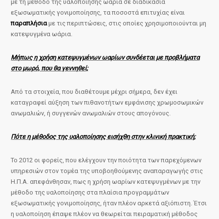
με τη μέθοδο της υαλοποίησης ωάρια σε διαδικασία
εξωσωματικής γονιμοποίησης, τα ποσοστά επιτυχίας είναι
παραπλήσια
με τις περιπτώσεις, στις οποίες χρησιμοποιούνται μη
κατεψυγμένα ωάρια.
Μήπως η χρήση κατεψυγμένων ωαρίων συνδέεται με προβλήματα
στο μωρό, που θα γεννηθεί;
Από τα στοιχεία, που διαθέτουμε μέχρι σήμερα, δεν έχει
καταγραφεί αύξηση των πιθανοτήτων εμφάνισης χρωμοσωμικών
ανωμαλιών, ή συγγενών ανωμαλιών στους απογόνους.
Πότε η μέθοδος της υαλοποίησης εισήχθη στην κλινική πρακτική;
Το 2012 οι φορείς, που ελέγχουν την ποιότητα των παρεχόμενων
υπηρεσιών στον τομέα της υποβοηθούμενης αναπαραγωγής στις
Η.Π.Α. απεφάνθησαν, πως η χρήση ωαρίων κατεψυγμένων με την
μέθοδο της υαλοποίησης στα πλαίσια προγραμμάτων
εξωσωματικής γονιμοποίησης, ήταν πλέον αρκετά αξιόπιστη. Έτσι
η υαλοποίηση έπαψε πλέον να θεωρείται πειραματική μέθοδος