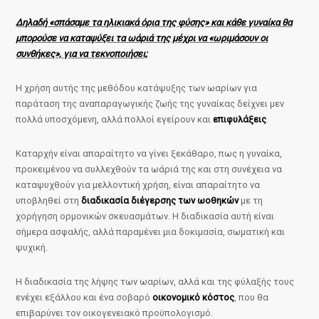
Δηλαδή «σπάσαμε τα ηλικιακά όρια της φύσης» και κάθε γυναίκα θα
μπορούσε να καταψύξει τα ωάριά της μέχρι να «ωριμάσουν οι
συνθήκες», για να τεκνοποιήσει;
Η χρήση αυτής της μεθόδου κατάψυξης των ωαρίων για
παράταση της αναπαραγωγικής ζωής της γυναίκας δείχνει μεν
πολλά υποσχόμενη, αλλά πολλοί εγείρουν και
επιφυλάξεις
.
Καταρχήν είναι απαραίτητο να γίνει ξεκάθαρο, πως η γυναίκα,
προκειμένου να συλλεχθούν τα ωάριά της και στη συνέχεια να
καταψυχθούν για μελλοντική χρήση, είναι απαραίτητο να
υποβληθεί στη
διαδικασία διέγερσης των ωοθηκών
με τη
χορήγηση ορμονικών σκευασμάτων. Η διαδικασία αυτή είναι
σήμερα ασφαλής, αλλά παραμένει μια δοκιμασία, σωματική και
ψυχική.
Η διαδικασία της λήψης των ωαρίων, αλλά και της φύλαξής τους
ενέχει εξάλλου και ένα σοβαρό
οικονομικό κόστος
, που θα
επιβαρύνει τον οικογενειακό προϋπολογισμό.