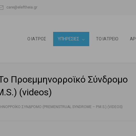
care@eleftheia.gr
Ο ΙΑΤΡΟΣ
ΥΠΗΡΕΣΙΕΣ
ΤΟ ΙΑΤΡΕΙΟ
ΑΡ
 Το Προεμμηνορροϊκό Σύνδρομο
.S.) (videos)
ΝΟΡΡΟΪΚΌ ΣΎΝΔΡΟΜΟ (PREMENSTRUAL SYNDROME – P.M.S.) (VIDEOS)