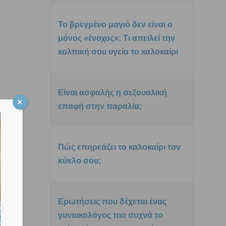
Το βρεγμένο μαγιό δεν είναι ο
μόνος «ένοχος»: Τι απειλεί την
κολπική σου υγεία το καλοκαίρι
Είναι ασφαλής η σεξουαλική
επαφή στην παραλία;
Πώς επηρεάζει το καλοκαίρι τον
κύκλο σου;
Ερωτήσεις που δέχεται ένας
γυναικολόγος πιο συχνά το