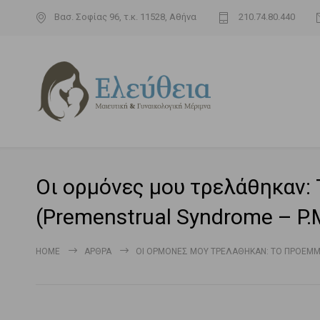
Βασ. Σοφίας 96, τ.κ. 11528, Αθήνα
210.74.80.440
Οι ορμόνες μου τρελάθηκαν:
(Premenstrual Syndrome – P.M
HOME
ΆΡΘΡΑ
ΟΙ ΟΡΜΌΝΕΣ ΜΟΥ ΤΡΕΛΆΘΗΚΑΝ: ΤΟ ΠΡΟΕΜΜΗ