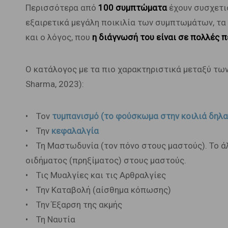
Περισσότερα από
100 συμπτώματα
έχουν συσχετισ
εξαιρετικά μεγάλη ποικιλία των συμπτωμάτων, τα 
και ο λόγος, που
η διάγνωσή του είναι σε πολλές 
Ο κατάλογος με τα πιο χαρακτηριστικά μεταξύ τω
Sharma, 2023):
• Τον
τυμπανισμό (το φούσκωμα στην κοιλιά δηλα
• Την
κεφαλαλγία
• Τη Μαστωδυνία (τον πόνο στους μαστούς). Το άλ
οιδήματος (πρηξίματος) στους μαστούς.
• Τις Μυαλγίες και τις Αρθραλγίες
• Την Καταβολή (αίσθημα κόπωσης)
• Την Έξαρση της ακμής
• Τη Ναυτία