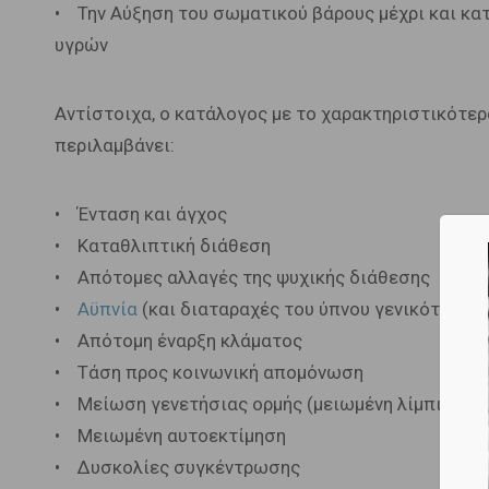
• Την Αύξηση του σωματικού βάρους μέχρι και κατ
υγρών
Αντίστοιχα, ο κατάλογος με το χαρακτηριστικότε
περιλαμβάνει:
• Ένταση και άγχος
• Καταθλιπτική διάθεση
• Απότομες αλλαγές της ψυχικής διάθεσης
•
Αϋπνία
(και διαταραχές του ύπνου γενικότερα)
• Απότομη έναρξη κλάματος
• Τάση προς κοινωνική απομόνωση
• Μείωση γενετήσιας ορμής (μειωμένη λίμπιντο)
• Μειωμένη αυτοεκτίμηση
• Δυσκολίες συγκέντρωσης