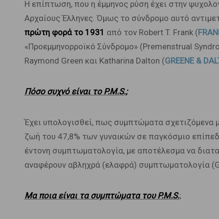
Η επίπτωση, που η έμμηνος ρύση έχει στην ψυχολογ
Αρχαίους Έλληνες. Όμως το σύνδρομο αυτό αντιμ
πρώτη φορά το 1931
από τον Robert T. Frank (
FRAN
«Προεμμηνορροϊκό Σύνδρομο» (Premenstrual Synd
Raymond Green και Katharina Dalton (
GREENE & DAL
Πόσο συχνό είναι το P.M.S.;
Έχει υπολογισθεί, πως συμπτώματα σχετιζόμενα μ
ζωή του 47,8% των γυναικών σε παγκόσμιο επίπεδ
έντονη συμπτωματολογία, με αποτέλεσμα να διατα
αναφέρουν αβληχρά (ελαφρά) συμπτωματολογία (Gud
Μα ποια είναι τα συμπτώματα του P.M.S.
;