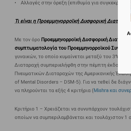
• Αλλαγές στην όρεξη (επιθυμία για συγκεκριμένε
Τι είναι η Προεμμηνορροϊκή Δυσφορική Διαταραχή (
Α
Με τον όρο
Προεμμηνορροϊκή Δυσφορική Διαταραχ
συμπτωματολογία του Προεμμηνορροϊκού Συνδρόμ
γυναικών, το οποίο κυμαίνεται μεταξύ του 3% και
Διαταραχή συμπεριελήφθη στην πέμπτη έκδοση του
Πνευματικών Διαταραχών της Αμερικανικής Ένωσης 
of Mental Disorders – DSM-5). Για να τεθεί δε δι
να πληρούνται τα εξής 4 κριτήρια (
Mishra και συνε
Κριτήριο 1 – Χρειάζεται να συνυπάρχουν τουλάχισ
οποίων να συμπεριλαμβάνεται και τουλάχιστον 1 α