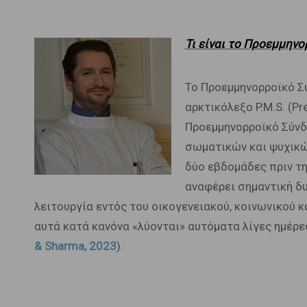
Τι είναι το Προεμμηνο
Το Προεμμηνορροϊκό Σύ
αρκτικόλεξο P.M.S. (P
Προεμμηνορροϊκό Σύνδ
σωματικών και ψυχικώ
δύο εβδομάδες πριν τ
αναφέρει σημαντική δυ
λειτουργία εντός του οικογενειακού, κοινωνικού 
αυτά κατά κανόνα «λύονται» αυτόματα λίγες ημέρες
& Sharma, 2023
).