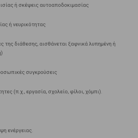
πισίας ή σκέψεις αυτοαποδοκιμασίας
ίας ή νευρικότητας
ές της διάθεσης, αισθάνεται ξαφνικά λυπημένη ή
η)
προσωπικές συγκρούσεις
ες (π.χ., εργασία, σχολείο, φίλοι, χόμπι).
ιψη ενέργειας.