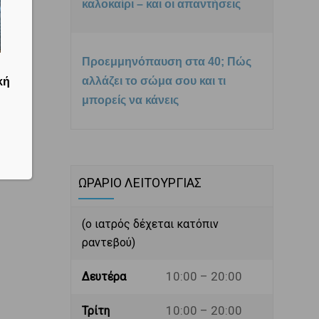
καλοκαίρι – και οι απαντήσεις
Προεμμηνόπαυση στα 40; Πώς
κή
αλλάζει το σώμα σου και τι
μπορείς να κάνεις
ΩΡΑΡΙΟ ΛΕΙΤΟΥΡΓΙΑΣ
(ο ιατρός δέχεται κατόπιν
ραντεβού)
10:00 – 20:00
Δευτέρα
10:00 – 20:00
Τρίτη