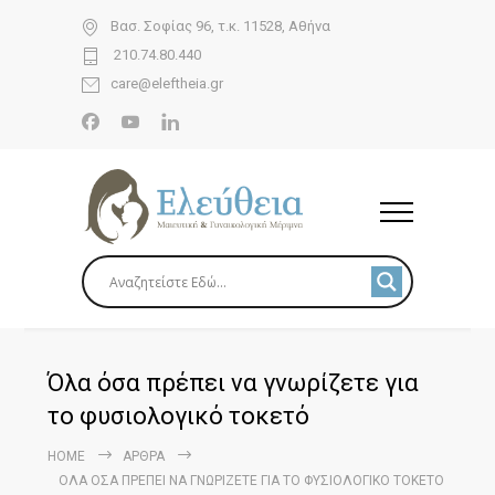
Βασ. Σοφίας 96, τ.κ. 11528, Αθήνα
210.74.80.440
care@eleftheia.gr
Όλα όσα πρέπει να γνωρίζετε για
το φυσιολογικό τοκετό
HOME
ΆΡΘΡΑ
ΌΛΑ ΌΣΑ ΠΡΈΠΕΙ ΝΑ ΓΝΩΡΊΖΕΤΕ ΓΙΑ ΤΟ ΦΥΣΙΟΛΟΓΙΚΌ ΤΟΚΕΤΌ