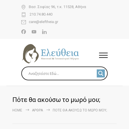
Βασ. Σοφίας 96, τ.κ. 11528, Αθήνα
210.74.80.440
care@eleftheia.gr
Πότε θα ακούσω το μωρό μου;
HOME
ΆΡΘΡΑ
ΠΌΤΕ ΘΑ ΑΚΟΎΣΩ ΤΟ ΜΩΡΌ ΜΟΥ;