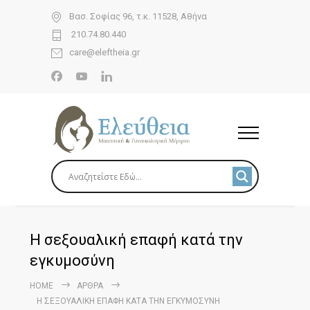
Βασ. Σοφίας 96, τ.κ. 11528, Αθήνα
210.74.80.440
care@eleftheia.gr
Η σεξουαλική επαφή κατά την
εγκυμοσύνη
HOME
ΆΡΘΡΑ
Η ΣΕΞΟΥΑΛΙΚΉ ΕΠΑΦΉ ΚΑΤΆ ΤΗΝ ΕΓΚΥΜΟΣΎΝΗ