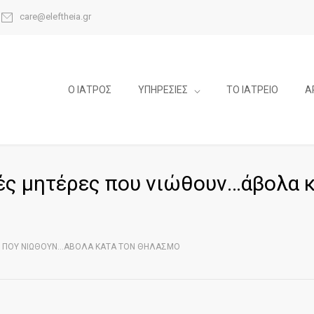
care@eleftheia.gr
Ο ΙΑΤΡΟΣ
ΥΠΗΡΕΣΙΕΣ
ΤΟ ΙΑΤΡΕΙΟ
Α
ές μητέρες που νιώθουν…άβολα κ
Σ ΠΟΥ ΝΙΏΘΟΥΝ…ΆΒΟΛΑ ΚΑΤΆ ΤΟΝ ΘΗΛΑΣΜΌ