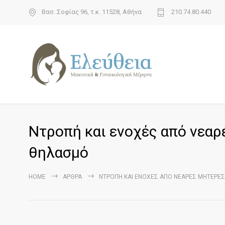
Βασ. Σοφίας 96, τ.κ. 11528, Αθήνα
210.74.80.440
Ντροπή και ενοχές από νεαρ
θηλασμό
HOME
ΆΡΘΡΑ
ΝΤΡΟΠΉ ΚΑΙ ΕΝΟΧΈΣ ΑΠΌ ΝΕΑΡΈΣ ΜΗΤΈΡΕ