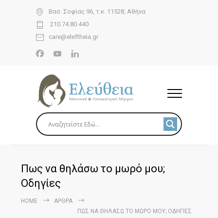
Βασ. Σοφίας 96, τ.κ. 11528, Αθήνα
210.74.80.440
care@eleftheia.gr
Πως να θηλάσω το μωρό μου;
Οδηγίες
HOME
ΆΡΘΡΑ
ΠΩΣ ΝΑ ΘΗΛΆΣΩ ΤΟ ΜΩΡΌ ΜΟΥ; ΟΔΗΓΊΕΣ