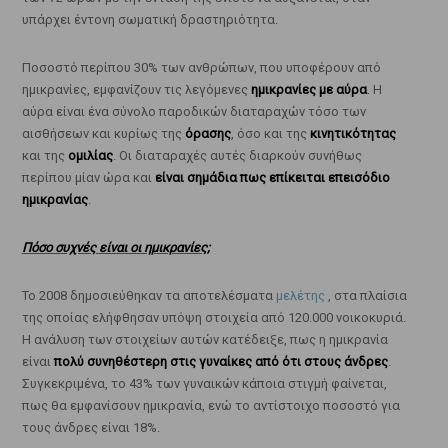
υπάρχει έντονη σωματική δραστηριότητα.
Ποσοστό περίπου 30% των ανθρώπων, που υποφέρουν από
ημικρανίες, εμφανίζουν τις λεγόμενες
ημικρανίες με αύρα
. Η
αύρα είναι ένα σύνολο παροδικών διαταραχών τόσο των
αισθήσεων και κυρίως της
όρασης
, όσο και της
κινητικότητας
και της
ομιλίας
. Οι διαταραχές αυτές διαρκούν συνήθως
περίπου μίαν ώρα και
είναι σημάδια πως επίκειται επεισόδιο
ημικρανίας
.
Πόσο συχνές είναι οι ημικρανίες;
Το 2008 δημοσιεύθηκαν τα αποτελέσματα
μελέτης
, στα πλαίσια
της οποίας ελήφθησαν υπόψη στοιχεία από 120.000 νοικοκυριά.
Η ανάλυση των στοιχείων αυτών κατέδειξε, πως η ημικρανία
είναι
πολύ συνηθέστερη στις γυναίκες από ότι στους άνδρες
.
Συγκεκριμένα, το 43% των γυναικών κάποια στιγμή φαίνεται,
πως θα εμφανίσουν ημικρανία, ενώ το αντίστοιχο ποσοστό για
τους άνδρες είναι 18%.