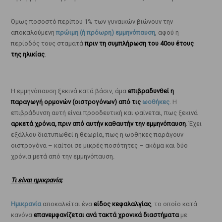
Όμως ποσοστό περίπου 1% των γυναικών βιώνουν την
αποκαλούμενη
πρώιμη (ή πρόωρη) εμμηνόπαυση
, αφού η
περίοδός τους σταματά
πριν τη συμπλήρωση του 40ου έτους
της ηλικίας
.
Η εμμηνόπαυση ξεκινά κατά βάσιν, άμα
επιβραδυνθεί η
παραγωγή ορμονών (οιστρογόνων) από τις
ωοθήκες
. Η
επιβράδυνση αυτή είναι προοδευτική και φαίνεται, πως ξεκινά
αρκετά χρόνια, πριν από αυτήν καθαυτήν την εμμηνόπαυση
. Έχει
εξάλλου διατυπωθεί η θεωρία, πως η ωοθήκες παράγουν
οιστρογόνα – καίτοι σε μικρές ποσότητες – ακόμα και δύο
χρόνια μετά από την εμμηνόπαυση.
Τι είναι ημικρανία;
Ημικρανία
αποκαλείται ένα
είδος κεφαλαλγίας
, το οποίο κατά
κανόνα
επανεμφανίζεται ανά τακτά χρονικά διαστήματα
με