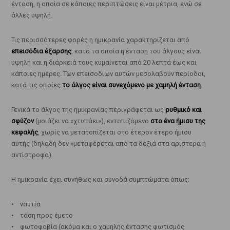
ένταση, η οποία σε κάποιες περιπτώσεις είναι μέτρια, ενώ σε
άλλες υψηλή.
Τις περισσότερες φορές η ημικρανία χαρακτηρίζεται από
επεισόδια έξαρσης
, κατά τα οποία η ένταση του άλγους είναι
υψηλή και η διάρκειά τους κυμαίνεται από 20 λεπτά έως και
κάποιες ημέρες. Των επεισοδίων αυτών μεσολαβούν περίοδοι,
κατά τις οποίες
το άλγος είναι συνεχόμενο με χαμηλή ένταση
.
Γενικά το άλγος της ημικρανίας περιγράφεται ως
ρυθμικό και
σφύζον
(μοιάζει να «χτυπάει»), εντοπιζόμενο
στο ένα ήμισυ της
κεφαλής
, χωρίς να μετατοπίζεται στο έτερον έτερο ήμισυ
αυτής (δηλαδή δεν «μεταφέρεται από τα δεξιά στα αριστερά ή
αντίστροφα).
Η ημικρανία έχει συνήθως και συνοδά συμπτώματα όπως:
• ναυτία
• τάση προς έμετο
• φωτοφοβία (ακόμα και ο χαμηλής έντασης φωτισμός