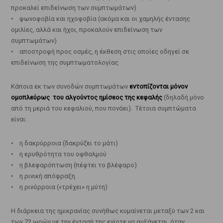
προκαλεί επιδείνωση των συμπτωμάτων)
• φωνοφοβία και ηχοφοβία (ακόμα και οι χαμηλής έντασης
ομιλίες, αλλά και ήχοι, προκαλούν επιδείνωση των
συμπτωμάτων)
• αποστροφή προς οσμές, η έκθεση στις οποίες οδηγεί σε
επιδείνωση της συμπτωματολογίας
Κάποια εκ των συνοδών συμπτωμάτων
εντοπίζονται μόνον
ομοπλεύρως του αλγούντος ημίσεος της κεφαλής
(δηλαδή μόνο
από τη μεριά του κεφαλιού, που πονάει). Τέτοια συμπτώματα
είναι:
• η δακρύρροια (δακρύζει το μάτι)
• η ερυθρότητα του οφθαλμού
• η βλεφαρόπτωση (πέφτει το βλέφαρο)
• η ρινική απόφραξη
• η ρινόρροια («τρέχει» η μύτη)
Η διάρκεια της ημικρανίας συνήθως κυμαίνεται μεταξύ των 2 και
των 72 ωρών με την έντασή της ενίοτε να αυξάνεται, όταν