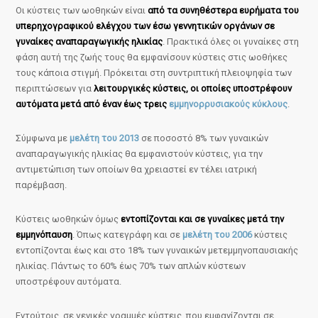
Οι κύστεις των ωοθηκών είναι
από τα συνηθέστερα ευρήματα του
υπερηχογραφικού ελέγχου των έσω γεννητικών οργάνων σε
γυναίκες αναπαραγωγικής ηλικίας
. Πρακτικά όλες οι γυναίκες στη
φάση αυτή της ζωής τους θα εμφανίσουν κύστεις στις ωοθήκες
τους κάποια στιγμή. Πρόκειται στη συντριπτική πλειοψηφία των
περιπτώσεων για
λειτουργικές κύστεις, οι οποίες υποστρέφουν
αυτόματα μετά από έναν έως τρεις
εμμηνορρυσιακούς κύκλους
.
Σύμφωνα με
μελέτη του 2013
σε ποσοστό 8% των γυναικών
αναπαραγωγικής ηλικίας θα εμφανιστούν κύστεις, για την
αντιμετώπιση των οποίων θα χρειαστεί εν τέλει ιατρική
παρέμβαση.
Κύστεις ωοθηκών όμως
εντοπίζονται και σε γυναίκες μετά την
εμμηνόπαυση
. Όπως κατεγράφη και σε
μελέτη του 2006
κύστεις
εντοπίζονται έως και στο 18% των γυναικών μετεμμηνοπαυσιακής
ηλικίας. Πάντως το 60% έως 70% των απλών κύστεων
υποστρέφουν αυτόματα.
Εντούτοις, σε γενικές γραμμές κύστεις, που εμφανίζονται σε