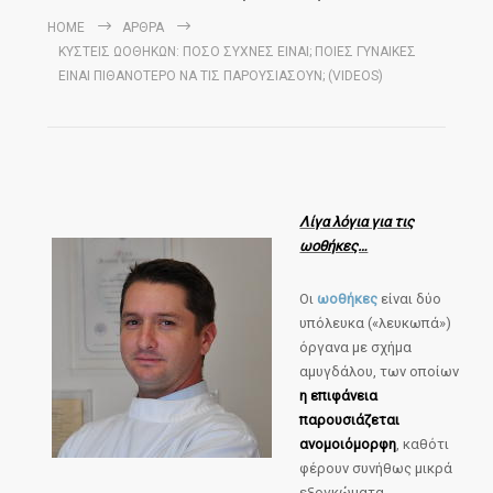
HOME
ΆΡΘΡΑ
ΚΥΣΤΕΙΣ ΩΟΘΗΚΩΝ: ΠΟΣΟ ΣΥΧΝΕΣ ΕΙΝΑΙ; ΠΟΙΕΣ ΓΥΝΑΙΚΕΣ
ΕΙΝΑΙ ΠΙΘΑΝΟΤΕΡΟ ΝΑ ΤΙΣ ΠΑΡΟΥΣΙΑΣΟΥΝ; (VIDEOS)
Λίγα λόγια για τις
ωοθήκες…
Οι
ωοθήκες
είναι δύο
υπόλευκα («λευκωπά»)
όργανα με σχήμα
αμυγδάλου, των οποίων
η επιφάνεια
παρουσιάζεται
ανομοιόμορφη
, καθότι
φέρουν συνήθως μικρά
εξογκώματα.