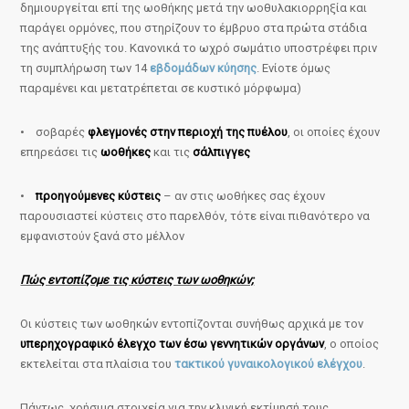
δημιουργείται επί της ωοθήκης μετά την ωοθυλακιορρηξία και
παράγει ορμόνες, που στηρίζουν το έμβρυο στα πρώτα στάδια
της ανάπτυξής του. Κανονικά το ωχρό σωμάτιο υποστρέφει πριν
τη συμπλήρωση των 14
εβδομάδων κύησης
. Ενίοτε όμως
παραμένει και μετατρέπεται σε κυστικό μόρφωμα)
• σοβαρές
φλεγμονές στην περιοχή της πυέλου
, οι οποίες έχουν
επηρεάσει τις
ωοθήκες
και τις
σάλπιγγες
•
προηγούμενες κύστεις
– αν στις ωοθήκες σας έχουν
παρουσιαστεί κύστεις στο παρελθόν, τότε είναι πιθανότερο να
εμφανιστούν ξανά στο μέλλον
Πώς εντοπίζομε τις κύστεις των ωοθηκών;
Οι κύστεις των ωοθηκών εντοπίζονται συνήθως αρχικά με τον
υπερηχογραφικό έλεγχο των έσω γεννητικών οργάνων
, ο οποίος
εκτελείται στα πλαίσια του
τακτικού γυναικολογικού ελέγχου
.
Πάντως, χρήσιμα στοιχεία για την κλινική εκτίμησή τους