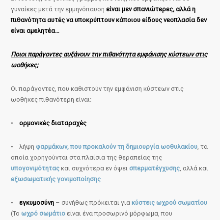
γυναίκες μετά την εμμηνόπαυση
είναι μεν σπανιώτερες, αλλά η
πιθανότητα αυτές να υποκρύπτουν κάποιου είδους νεοπλασία δεν
είναι αμελητέα…
Ποιοι παράγοντες αυξάνουν την πιθανότητα εμφάνισης κύστεων στις
ωοθήκες;
Οι παράγοντες, που καθιστούν την εμφάνιση κύστεων στις
ωοθήκες πιθανότερη είναι:
•
ορμονικές διαταραχές
• λήψη
φαρμάκων, που προκαλούν τη δημιουργία ωοθυλακίου
, τα
οποία χορηγούνται στα πλαίσια της θεραπείας της
υπογονιμότητας
και συχνότερα εν όψει
σπερματέγχυσης
, αλλά και
εξωσωματικής γονιμοποίησης
•
εγκυμοσύνη
– συνήθως πρόκειται για
κύστεις ωχρού σωματίου
(Το
ωχρό σωμάτιο
είναι ένα προσωρινό μόρφωμα, που