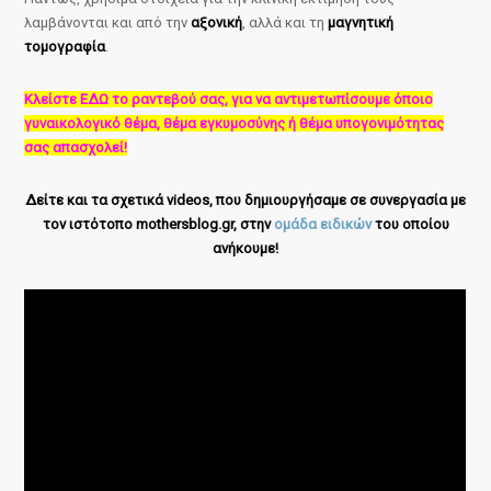
λαμβάνονται και από την
αξονική
, αλλά και τη
μαγνητική
τομογραφία
.
Κλείστε ΕΔΩ το ραντεβού σας, για να αντιμετωπίσουμε όποιο
γυναικολογικό θέμα, θέμα εγκυμοσύνης ή θέμα υπογονιμότητας
σας απασχολεί!
Δείτε και τα σχετικά videos, που δημιουργήσαμε σε συνεργασία με
τον ιστότοπο mothersblog.gr, στην
ομάδα ειδικών
του οποίου
ανήκουμε!