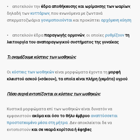
• αποτελούν την
έδρα αποθήκευσης και ωρίμανσης των ωαρίων
,
δηλαδή των
κυττάρων
, που ενωνόμενα με ζωντανά
σπερματοζωάρια
γονιμοποιούνται
και προκύπτει
αρχόμενη κύηση
• αποτελούν έδρα
παραγωγής ορμονών
, οι οποίες
ρυθμίζουν
τη
λειτουργία του αναπαραγωγικού συστήματος της γυναίκας
Τι ονομάζουμε κύστεις των ωοθηκών;
Οι
κύστεις των ωοθηκών
είναι μορφώματα έχοντα τη
μορφή
κλειστού ασκού («σάκου»), τα οποία είναι πλήρη (γεμάτα) υγρού
.
Πόσο συχνά εντοπίζονται οι κύστεις των ωοθηκών;
Κυστικά μορφώματα επί των ωοθηκών είναι δυνατόν να
εμφανιστούν
ακόμα και όσο το θήλυ έμβρυο
αναπτύσσεται
προστατευμένο μέσα στη μήτρα
. Δεν αποκλείεται δε να
εντοπιστούν
και σε νεαρά κορίτσια ή έφηβες
.