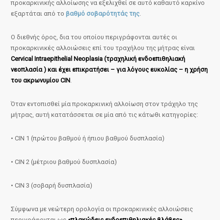
προκαρκινικής αλλοίωσης να εξελιχθεί σε αυτό καθαυτό καρκίνο
εξαρτάται από το
βαθμό σοβαρότητάς της
.
Ο διεθνής όρος, δια του οποίου περιγράφονται αυτές οι
προκαρκινικές αλλοιώσεις επί του τραχήλου της μήτρας είναι
Cervical Intraepithelial Neoplasia (τραχηλική ενδοεπιθηλιακή
νεοπλασία ) και έχει επικρατήσει – για λόγους ευκολίας – η χρήση
του ακρωνυμίου CIN
.
Όταν εντοπισθεί μία προκαρκινική αλλοίωση στον τράχηλο της
μήτρας, αυτή κατατάσσεται σε μία από τις κάτωθι κατηγορίες:
• CIN 1 (πρώτου βαθμού ή ήπιου βαθμού δυσπλασία)
• CIN 2 (μέτριου βαθμού δυσπλασία)
• CIN 3 (σοβαρή δυσπλασία)
Σύμφωνα με νεώτερη ορολογία οι προκαρκινικές αλλοιώσεις
περιγράφονται ως
«πλακώδεις ενδοεπιθηλιακές βλάβες»