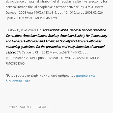
al. Incidence of vaginal intraepithelial neoplasia after hysterectomy for
cervical intraepithelial neoplasia: a retrospective study. Am J Obstet
Gynecol. 2008 Aug;199(2):113.e1-5. doi: 10.1016/j.ajog.2008.02.026.
Epub 2008 May 23. PMID: 18456229.
Saslow D, et al Myers ER;
ACS-ASCCP-ASCP Cervical Cancer Guideline
Committee. American Cancer Society, American Society for Colposcopy
and Cervical Pathology, and American Society for Clinical Pathology
screening guidelines for the prevention and early detection of cervical
cancer.
CA Cancer J Clin. 2012 May-Jun;62(3):147-72. doi:
10.3322/caac.21139. Epub 2012 Mar 14. PMID: 22422631; PMCID:
PMC3801360.
Πληροφορίες αντλήθηκαν και από άρθρο, που
μπορείτε να
διαβάσετε ΕΔΩ
!
ΓΥΝΑΙΚΟΛΟΓΙΚΕΣ ΕΠΕΜΒΑΣΕΙΣ