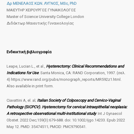
Δρ ΜΕΝΕΛΑΟΣ ΚΩΝ. ΛΥΓΝΟΣ, MSc, PhD
ΜΑΙΕΥΤΗΡ ΧΕΙΡΟΥΡΓΟΣ ΓΥΝΑΙΚΟΛΟΓΟΣ
Master of Science University College London
Διδάκτωρ Μαιευτικής Γυναικολογίας
Ενδεικτική βιβλιογραφία
Leape, Lucian L., et al.,
Hysterectomy: Clinical Recommendations and
Indications for Use
. Santa Monica, CA: RAND Corporation, 1997. (σελ.
4) https://www.rand.org/pubs/monograph_reports/MR592z1.html.
Also available in print form.
Ciavattini A, el. al;
Italian Society of Colposcopy and Cervico-Vaginal
Pathology (SICPCV). Hysterectomy for cervical intraepithelial neoplasia:
A retrospective observational multi-institutional study
. Int J Gynaecol
Obstet. 2022 Dec;159(3):679-688. doi: 10.1002/ijgo.14233. Epub 2022
May 12. PMID: 35474511; PMCID: PMC9790541.