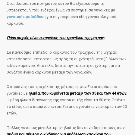
Στα πλαίσια του πονήματος αυτού θα εξαιρέσουμε τη
υστερεκτομή, που ενδεχομένως να συστηθεί σε γυναίκες με
γενετική προδιάθεση
για συγκεκριμένα είδη γυναικολογικού
καρκίνου.
Πόσο συχνός είναι ο καρκίνος του τραχήλου της μήτρας;
Σε παγκόσμιο επίπεδο, ο καρκίνος του τραχήλου της μήτρας
κατατάσσεται τέταρτος ως προς τη συχνότητά μεταξύ όλων των
ειδών καρκίνου. Αποτελεί δε και την τέταρτη συχνότερη αιτία
θανάτου ένεκα καρκίνου μεταξύ των γυναικών.
Ο καρκίνος του τραχήλου της μήτρας εμφανίζεται κυρίως σε
γυναίκες με
ηλικία, που κυμαίνεται μεταξύ των 35 και των 44 ετών.
Η μέση ηλικία διάγνωσης της νόσου αυτής είναι τα 50 έτη. Σπάνια
το είδος αυτό καρκίνου εντοπίζεται σε γυναίκες νεώτερες των 20
ετών.
Πολλές γυναίκες μεγαλύτερης ηλικίας δεν συνειδητοποιούν, πως
ακόμα και σήμερα ο κίνδυνος για εκδήλωση καρκίνου του