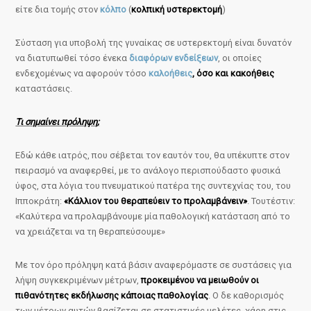
είτε δια τομής στον
κόλπο
(
κολπική υστερεκτομή
)
Σύσταση για υποβολή της γυναίκας σε υστερεκτομή είναι δυνατόν
να διατυπωθεί τόσο ένεκα
διαφόρων ενδείξεων
, οι οποίες
ενδεχομένως να αφορούν τόσο
καλοήθεις
, όσο και κακοήθεις
καταστάσεις.
Τι σημαίνει πρόληψη;
Εδώ κάθε ιατρός, που σέβεται τον εαυτόν του, θα υπέκυπτε στον
πειρασμό να αναφερθεί, με το ανάλογο περισπούδαστο φυσικά
ύφος, στα λόγια του πνευματικού πατέρα της συντεχνίας του, του
Ιπποκράτη:
«Κάλλιον του θεραπεύειν το προλαμβάνειν»
. Τουτέστιν:
«Καλύτερα να προλαμβάνουμε μία παθολογική κατάσταση από το
να χρειάζεται να τη θεραπεύσουμε»
Με τον όρο πρόληψη κατά βάσιν αναφερόμαστε σε συστάσεις για
λήψη συγκεκριμένων μέτρων,
προκειμένου να μειωθούν οι
πιθανότητες εκδήλωσης κάποιας παθολογίας
. Ο δε καθορισμός
των μέτρων αυτών βασίζεται σε στατιστικές μελέτες, χάρη στις