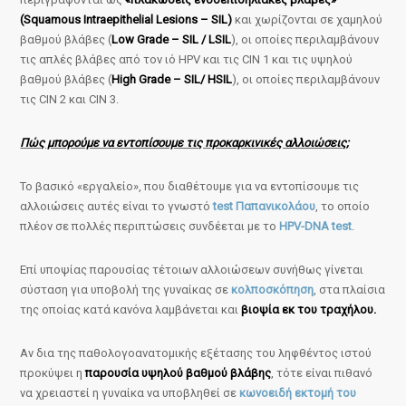
(Squamous Intraepithelial Lesions – SIL)
και χωρίζονται σε χαμηλού
βαθμού βλάβες (
Low Grade – SIL / LSIL
), οι οποίες περιλαμβάνουν
τις απλές βλάβες από τον ιό HPV και τις CIN 1 και τις υψηλού
βαθμού βλάβες (
High Grade – SIL/ HSIL
), οι οποίες περιλαμβάνουν
τις CIN 2 και CIN 3.
Πώς μπορούμε να εντοπίσουμε τις προκαρκινικές αλλοιώσεις;
Το βασικό «εργαλείο», που διαθέτουμε για να εντοπίσουμε τις
αλλοιώσεις αυτές είναι το γνωστό
test Παπανικολάου
, το οποίο
πλέον σε πολλές περιπτώσεις συνδέεται με το
HPV-DNA test
.
Επί υποψίας παρουσίας τέτοιων αλλοιώσεων συνήθως γίνεται
σύσταση για υποβολή της γυναίκας σε
κολποσκόπηση
, στα πλαίσια
της οποίας κατά κανόνα λαμβάνεται και
βιοψία εκ του τραχήλου.
Αν δια της παθολογοανατομικής εξέτασης του ληφθέντος ιστού
προκύψει η
παρουσία υψηλού βαθμού βλάβης
, τότε είναι πιθανό
να χρειαστεί η γυναίκα να υποβληθεί σε
κωνοειδή εκτομή του