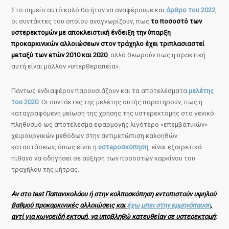
Στο σημείο αυτό καλό θα ήταν να αναφέρουμε και
άρθρο του 2022
,
οι συντάκτες του οποίου αναγνωρίζουν, πως
το ποσοστό των
υστερεκτομών με αποκλειστική ένδειξη την ύπαρξη
προκαρκινικών αλλοιώσεων στον τράχηλο έχει τριπλασιαστεί
μεταξύ των ετών 2010 και 2020
, αλλά θεωρούν πως η πρακτική
αυτή είναι μάλλον «υπερθεραπεία».
Πάντως ενδιαφέρον παρουσιάζουν και τα αποτελέσματα
μελέτης
του 2020
. Οι συντάκτες της μελέτης αυτής παρατηρούν, πως η
καταγραφόμενη μείωση της χρήσης της υστερεκτομής στο γενικό
πληθυσμό ως αποτέλεσμα εφαρμογής λιγότερο «επεμβατικών»
χειρουργικών μεθόδων στην αντιμετώπιση καλοηθών
καταστάσεων, όπως είναι η
υστεροσκόπηση
, είναι εξαιρετικά
πιθανό να οδηγήσει σε αύξηση των ποσοστών καρκίνου του
τραχήλου της μήτρας.
Αν στο test Παπανικολάου ή στην κολποσκόπηση εντοπιστούν υψηλού
βαθμού προκαρκινικές αλλοιώσεις και
έχω μπει στην εμμηνόπαυση
,
αντί για κωνοειδή εκτομή, να υποβληθώ κατευθείαν σε υστερεκτομή;