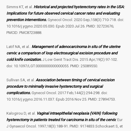
Simms KT, et al.
Historical and projected hysterectomy rates in the USA:
Implications for future observed cervical cancer rates and evaluating
prevention interventions.
Gynecol Oncol. 2020 Sep;158(3):710-718. doi:
10.1016/j.ygyno.2020.05.030. Epub 2020 Jul 26. PMID: 32723676;
PMCID: PMC8723888.
Latif NA, et al..
Management of adenocarcinoma in situ of the uterine
cervix: a comparison of loop electrosurgical excision procedure and
cold knife conization.
J Low Genit Tract Dis. 2015 Apr;19(2):97-102.
doi: 10.1097/LGT.0000000000000055. PMID: 25089550.
Sullivan SA, et al.
Association between timing of cervical excision
procedure to minimally invasive hysterectomy and surgical
complications.
Gynecol Oncol. 2017 Feb;144(2):294-298. doi:
10.1016/j.ygyno.2016.11.037. Epub 2016 Nov 25. PMID: 27894753.
Kalogirou D, et al.
Vaginal intraepithelial neoplasia (VAIN) following
hysterectomy in patients treated for carcinoma in situ of the cervix
. Eur
J Gynaecol Oncol. 1997;18(3):188-91. PMID: 9174833.Schockaert S, et