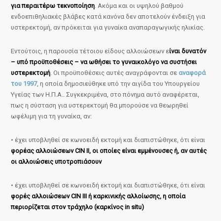
για περαιτέρω τεκνοποίηση
. Ακόμα και οι υψηλού βαθμού
ενδοεπιθηλιακές βλάβες κατά κανόνα δεν αποτελούν ένδειξη για
υστερεκτομή, αν πρόκειται για γυναίκα αναπαραγωγικής ηλικίας.
Εντούτοις, η παρουσία τέτοιου είδους αλλοιώσεων ε
ίναι δυνατόν
– υπό προϋποθέσεις – να ωθήσει το γυναικολόγο να συστήσει
υστερεκτομή
. Οι προϋποθέσεις αυτές αναγράφονται σε
αναφορά
του 1997
, η οποία δημοσιεύθηκε υπό την αιγίδα του Υπουργείου
Υγείας των Η.Π.Α.. Συγκεκριμένα, στο πόνημα αυτό αναφέρεται,
πως η σύσταση για υστερεκτομή θα μπορούσε να θεωρηθεί
ωφέλιμη για τη γυναίκα, αν:
• έχει υποβληθεί σε κωνοειδή εκτομή και διαπιστώθηκε, ότι είναι
φορέας αλλοιώσεων CIN II, οι οποίες είναι εμμένουσες ή, αν αυτές
οι αλλοιώσεις υποτροπιάσουν
• έχει υποβληθεί σε κωνοειδή εκτομή και διαπιστώθηκε, ότι είναι
φορές αλλοιώσεων CIN III ή καρκινικής αλλοίωσης, η οποία
περιορίζεται στον τράχηλο (καρκίνος in situ)