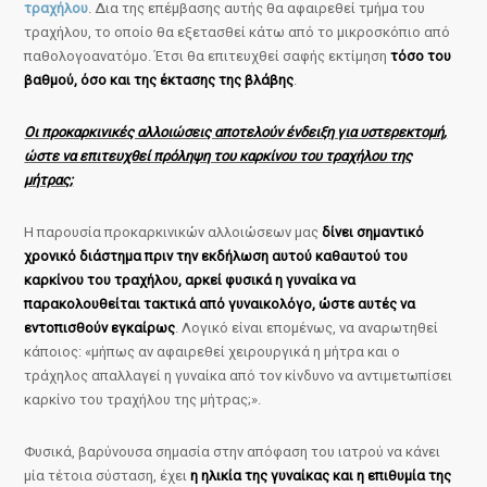
τραχήλου
. Δια της επέμβασης αυτής θα αφαιρεθεί τμήμα του
τραχήλου, το οποίο θα εξετασθεί κάτω από το μικροσκόπιο από
παθολογοανατόμο. Έτσι θα επιτευχθεί σαφής εκτίμηση
τόσο του
βαθμού, όσο και της έκτασης της βλάβης
.
Οι προκαρκινικές αλλοιώσεις αποτελούν ένδειξη για υστερεκτομή,
ώστε να επιτευχθεί πρόληψη του καρκίνου του τραχήλου της
μήτρας;
Η παρουσία προκαρκινικών αλλοιώσεων μας
δίνει σημαντικό
χρονικό διάστημα πριν την εκδήλωση αυτού καθαυτού του
καρκίνου του τραχήλου, αρκεί φυσικά η γυναίκα να
παρακολουθείται τακτικά από γυναικολόγο, ώστε αυτές να
εντοπισθούν εγκαίρως
. Λογικό είναι επομένως, να αναρωτηθεί
κάποιος: «μήπως αν αφαιρεθεί χειρουργικά η μήτρα και ο
τράχηλος απαλλαγεί η γυναίκα από τον κίνδυνο να αντιμετωπίσει
καρκίνο του τραχήλου της μήτρας;».
Φυσικά, βαρύνουσα σημασία στην απόφαση του ιατρού να κάνει
μία τέτοια σύσταση, έχει
η ηλικία της γυναίκας και η επιθυμία της