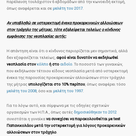
παρέλευση τουλάχιστον 6 εβδομάδων από την κωνοειδή εκτομή,
όπως αναφέρεται και σε
μελέτη του 2017
.
Αν υποβληθώ σε υστερεκτομή ένεκα προκαρκινικών αλλοιώσεων
στον τράχηλο της μήτρας, τότε εξαλείφεται τελείως ο κίνδυνος
εμφάνισης της νεοπλασίας αυτής;
Η απάντηση είναι ότι ο κίνδυνος περιορίζεται μεν σημαντικά, αλλά
δεν εξαφανίζεται τελείως,
αφού είναι δυνατόν να εκδηλωθεί
νεοπλασία στον
κόλπο
ή στο
αιδοίο
. Το ποσοστό των γυναικών,
που εκδήλωσαν τέτοιου είδους νεοπλασία μετά από υστερεκτομή
ένεκα της παρουσίας προκαρκινικών αλλοιώσεων στον τράχηλο
της μήτρας
υπολογίζεται στο 10% περίπου
, όπως αναφέρει τόσο
μελέτη του 2008
, όσο και
μελέτη του 1997
.
Για το λόγω αυτό, και σύμφωνα με τις οδηγίες σχετικών
οργανισμών των Η.Π.Α., όπως αυτές
δημοσιεύθηκαν το 2012
συνιστάται η γυναίκα
να συνεχίσει να παρακολουθείται με test
Παπανικολάου μετά την υστερεκτομή για λόγους προκαρκινικών
αλλοιώσεων στον τράχηλο
.