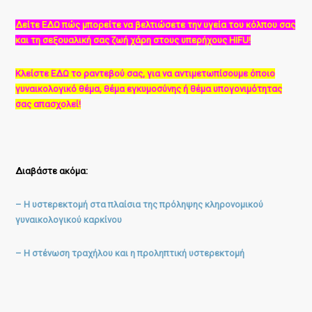
Δείτε ΕΔΩ πώς μπορείτε να βελτιώσετε την υγεία του κόλπου σας
και τη σεξουαλική σας ζωή χάρη στους υπερήχους HIFU!
Κλείστε ΕΔΩ το ραντεβού σας, για να αντιμετωπίσουμε όποιο
γυναικολογικό θέμα, θέμα εγκυμοσύνης ή θέμα υπογονιμότητας
σας απασχολεί!
Διαβάστε ακόμα:
– Η υστερεκτομή στα πλαίσια της πρόληψης κληρονομικού
γυναικολογικού καρκίνου
– Η στένωση τραχήλου και η προληπτική υστερεκτομή