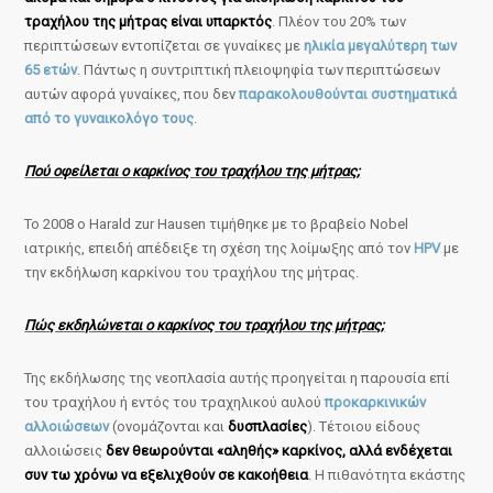
τραχήλου της μήτρας είναι υπαρκτός
. Πλέον του 20% των
περιπτώσεων εντοπίζεται σε γυναίκες με
ηλικία μεγαλύτερη των
65 ετών
. Πάντως η συντριπτική πλειοψηφία των περιπτώσεων
αυτών αφορά γυναίκες, που δεν
παρακολουθούνται συστηματικά
από το γυναικολόγο τους
.
Πού οφείλεται ο καρκίνος του τραχήλου της μήτρας;
Το 2008 ο Harald zur Hausen τιμήθηκε με το βραβείο Nobel
ιατρικής, επειδή απέδειξε τη σχέση της λοίμωξης από τον
HPV
με
την εκδήλωση καρκίνου του τραχήλου της μήτρας.
Πώς εκδηλώνεται ο καρκίνος του τραχήλου της μήτρας;
Της εκδήλωσης της νεοπλασία αυτής προηγείται η παρουσία επί
του τραχήλου ή εντός του τραχηλικού αυλού
προκαρκινικών
αλλοιώσεων
(ονομάζονται και
δυσπλασίες
). Τέτοιου είδους
αλλοιώσεις
δεν θεωρούνται «αληθής» καρκίνος, αλλά ενδέχεται
συν τω χρόνω να εξελιχθούν σε κακοήθεια
. Η πιθανότητα εκάστης