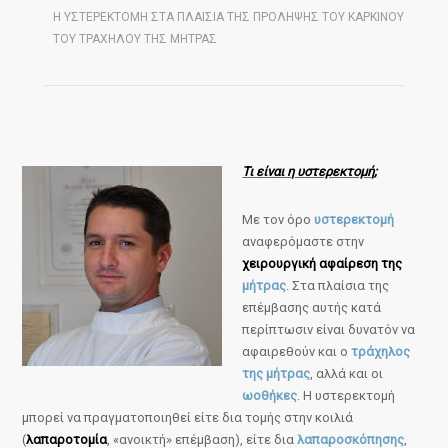
Η ΥΣΤΕΡΕΚΤΟΜΗ ΣΤΑ ΠΛΑΙΣΙΑ ΤΗΣ ΠΡΟΛΗΨΗΣ ΤΟΥ ΚΑΡΚΙΝΟΥ
ΤΟΥ ΤΡΑΧΗΛΟΥ ΤΗΣ ΜΗΤΡΑΣ
Τι είναι η υστερεκτομή;
Με τον όρο
υστερεκτομή
αναφερόμαστε στην
χειρουργική αφαίρεση της
μήτρας
. Στα πλαίσια της
επέμβασης αυτής κατά
περίπτωσιν είναι δυνατόν να
αφαιρεθούν και ο
τράχηλος
της μήτρας
, αλλά και οι
ωοθήκες
. Η υστερεκτομή
μπορεί να πραγματοποιηθεί είτε δια τομής στην κοιλιά
(
λαπαροτομία
, «ανοικτή» επέμβαση), είτε δια
λαπαροσκόπησης
,