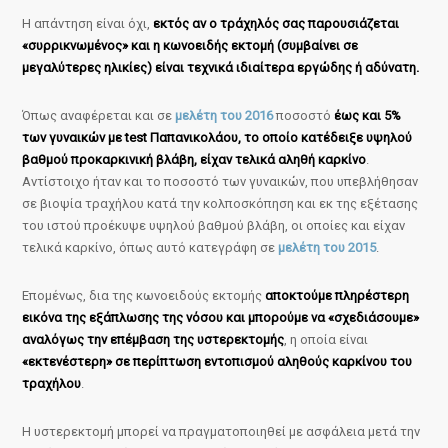
Η απάντηση είναι όχι,
εκτός αν ο τράχηλός σας παρουσιάζεται
«συρρικνωμένος» και η κωνοειδής εκτομή (συμβαίνει σε
μεγαλύτερες ηλικίες) είναι τεχνικά ιδιαίτερα εργώδης ή αδύνατη.
Όπως αναφέρεται και σε
μελέτη του 2016
ποσοστό
έως και 5%
των γυναικών με test Παπανικολάου, το οποίο κατέδειξε υψηλού
βαθμού προκαρκινική βλάβη, είχαν τελικά αληθή καρκίνο
.
Αντίστοιχο ήταν και το ποσοστό των γυναικών, που υπεβλήθησαν
σε βιοψία τραχήλου κατά την κολποσκόπηση και εκ της εξέτασης
του ιστού προέκυψε υψηλού βαθμού βλάβη, οι οποίες και είχαν
τελικά καρκίνο, όπως αυτό κατεγράφη σε
μελέτη του 2015
.
Επομένως, δια της κωνοειδούς εκτομής
αποκτούμε πληρέστερη
εικόνα της εξάπλωσης της νόσου και μπορούμε να «σχεδιάσουμε»
αναλόγως την επέμβαση της υστερεκτομής
, η οποία είναι
«εκτενέστερη» σε περίπτωση εντοπισμού αληθούς καρκίνου του
τραχήλου
.
Η υστερεκτομή μπορεί να πραγματοποιηθεί με ασφάλεια μετά την