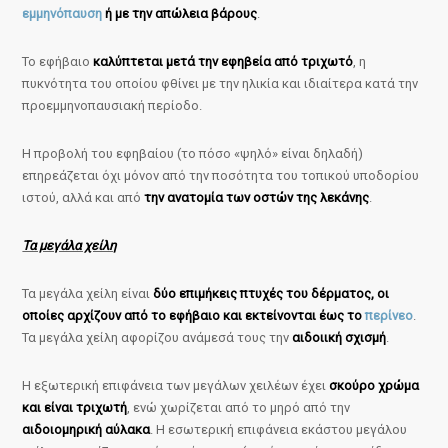
εμμηνόπαυση
ή με την απώλεια βάρους
.
Το εφήβαιο
καλύπτεται μετά την εφηβεία από τριχωτό
, η
πυκνότητα του οποίου φθίνει με την ηλικία και ιδιαίτερα κατά την
προεμμηνοπαυσιακή περίοδο.
Η προβολή του εφηβαίου (το πόσο «ψηλό» είναι δηλαδή)
επηρεάζεται όχι μόνον από την ποσότητα του τοπικού υποδορίου
ιστού, αλλά και από
την ανατομία των οστών της λεκάνης
.
Τα μεγάλα χείλη
Τα μεγάλα χείλη είναι
δύο επιμήκεις πτυχές του δέρματος, οι
οποίες αρχίζουν από το εφήβαιο και εκτείνονται έως το
περίνεο
.
Τα μεγάλα χείλη αφορίζου ανάμεσά τους την
αιδοιική σχισμή
.
Η εξωτερική επιφάνεια των μεγάλων χειλέων έχει
σκούρο χρώμα
και είναι τριχωτή
, ενώ χωρίζεται από το μηρό από την
αιδοιομηρική αύλακα
. Η εσωτερική επιφάνεια εκάστου μεγάλου