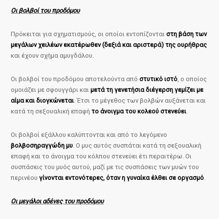
Οι βολβοί του προδόμου
Πρόκειται για σχηματισμούς, οι οποίοι εντοπίζονται
στη βάση των
μεγάλων χειλέων εκατέρωθεν (δεξιά και αριστερά) της ουρήθρας
και έχουν σχήμα αμυγδάλου.
Οι βολβοί του προδόμου αποτελούντα από
στυτικό ιστό
, ο οποίος
ομοιάζει με σφουγγάρι και
μετά τη γενετήσια διέγερση γεμίζει με
αίμα και διογκώνεται
. Έτσι το μέγεθος των βολβών αυξάνεται και
κατά τη σεξουαλική επαφή
το άνοιγμα του κολεού στενεύει
.
Οι βολβοί εξάλλου καλύπτονται και από το λεγόμενο
βολβοσηραγγώδη μυ
. Ο μυς αυτός συσπάται κατά τη σεξουαλική
επαφή και το άνοιγμα του κόλπου στενεύει έτι περαιτέρω. Οι
συσπάσεις του μυός αυτού, μαζί με τις συσπάσεις των μυών του
περινέου
γίνονται εντονότερες, όταν η γυναίκα έλθει σε οργασμό
.
Οι μεγάλοι αδένες του προδόμου