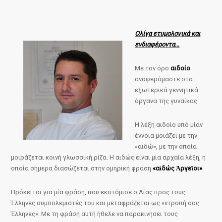
Ολίγα ετυμολογικά και
ενδιαφέροντα…
Με τον όρο
αιδοίο
αναφερόμαστε στα
εξωτερικά γεννητικά
όργανα της γυναίκας.
Η λέξη αιδοίο υπό μίαν
έννοια μοιάζει με την
«αιδώ», με την οποία
μοιράζεται κοινή γλωσσική ρίζα. Η αιδώς είναι μία αρχαία λέξη, η
οποία σήμερα διασώζεται στην ομηρική φράση
«αἰδώς Ἀργεῖοι»
.
Πρόκειται για μία φράση, που εκστόμισε ο Αίας προς τους
Έλληνες συμπολεμιστές του και μεταφράζεται ως «ντροπή σας
Έλληνες». Με τη φράση αυτή ήθελε να παρακινήσει τους