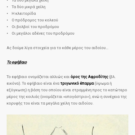
• Τα δύο μεγάλα χείλη
• Τα δύο μικρά χείλη
• Η κλειτορίδα
• Ο πρόδρομος του κολεού
• Οι βολβοί του προδρόμου
• Οι μεγάλοι αδένες του προδρόμου
Ας δούμε λίγα στοιχεία για το κάθε μέρος του αιδοίου…
Το εφήβαιο
Το εφήβαιο ονομάζεται αλλιώς και
όρος της Αφροδίτης
(βλ.
εικόνα). Το εφήβαιο είναι ένα
τριγωνικό έπαρμα
(ύψωμα ή
εξόγκωση) η βάση του οποίου είναι στραμμένη προς το κατώτερο
μέρος της κοιλιάς (ονομάζεται «υπογάστριο»), ενώ η συνέχεια της
κορυφής του είναι τα μεγάλα χείλη του αιδοίου.