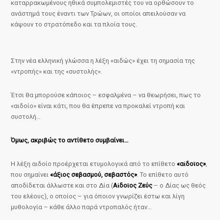
καταρρακωμένους ηθικά συμπολεμιστές του να ορθώσουν το
ανάστημά τους έναντι των Τρώων, οι οποίοι απειλούσαν να
κάψουν το στρατόπεδο και τα πλοία τους.
Στην νέα ελληνική γλώσσα η λέξη «αιδώς» έχει τη σημασία της
«ντροπής» και της «συστολής».
Έτσι θα μπορούσε κάποιος – εσφαλμένα – να θεωρήσει, πως το
«αιδοίο» είναι κάτι, που θα έπρεπε να προκαλεί ντροπή και
συστολή…
Όμως, ακριβώς το αντίθετο συμβαίνει…
Η λέξη αιδοίο προέρχεται ετυμολογικά από το επίθετο
«αἰδοῑος»
,
που σημαίνει
«άξιος σεβασμού, σεβαστός»
. Το επίθετο αυτό
αποδίδεται άλλωστε και στο Δία (
Αἰδοῑος Ζεύς
– ο Δίας ως θεός
του ελέους), ο οποίος – για όποιον γνωρίζει έστω και λίγη
μυθολογία – κάθε άλλο παρά ντροπαλός ήταν…