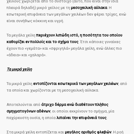
χείλους χωρίζεται από το σύστοιχο (αυτό, που είναι στην ίδια
πλευρά δηλαδή) μικρό χείλος με τη
μεσοχειλική αύλακα
. Η
εσωτερική επιφάνεια των μεγάλων χειλέων δεν φέρει τρίχες, ενώ
είναι συνήθως κόκκινη και υγρή.
Τα μεγάλα χείλη
περιέχουν λιπώδη ιστό, η ποσότητα του οποίου
καθορίζει εν πολλοίς και το σχήμα τους
. Έτσι κάποιες γυναίκες
έχουν πιο «γεμάτα» και «σφριγηλά» μεγάλα χείλη, ενώ άλλες πιο
«άδεια» και «χαλαρά».
Τα μικρά χείλη
Τα μικρά χείλη
εντοπίζονται εσωτερικά των μεγάλων χειλέων
, από
τα οποία και χωρίζονται με τη μεσοχειλική αύλακα.
Αποτελούνται από
άτριχο δέρμα ενώ διαθέτουν πλήθος
σμηγματογόνων αδένων
, οι οποίοι εκκρίνουν το σμήγμα, μία
παχύρευστη ουσία, η οποία
λιπαίνει την επιφάνειά τους
.
Στα μικρά χείλη εντοπίζεται και
μεγάλος αριθμός φλεβών
. Η ροή