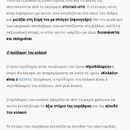
Τόσο αυτή καθαυτή η κλειτορίδα, όσο και τα σκέλη της
αποτελούνται από το λεγόμενο
στυτικό ιστό
. Ο στυτικός ιστός
είναι παρόμοιος με αυτόν, που εντοπίζεται στο πέος του άνδρα
και
μοιάζει στη δομή του με σπόγγο (σφουγγάρι)
. Με τον ερεθισμό
των νευρικών απολήξεων, που εντοπίζονται στη βάλανο, κατά τη
σεξουαλική επαφή, ο ιστός αυτός «γεμίζει» με αίμα,
διογκώνεται
και σκληραίνει
.
Ο πρόδομος του κολεού
Ο όρος πρόδομος είναι συνώνυμος του όρου
«προθάλαμος»
ή
όπως θα λέγαμε, αν αναφερόμαστε σε οικία το «χολ».
«Κολεός»
είναι ο
κόλπος
. Επομένως, ο πρόδομος του κολεού είναι ο
«προθάλαμος του κόλπου», υπό μίαν έννοια.
Ο πρόδομος του κολεού αφορίζεται από τα μικρά χείλη και σε
αυτόν εντοπίζουμε το
έξω στόμιο της ουρήθρας
και την
είσοδο
του κολεού
.
Το στόμιο της ουρήθρας εντοπίζεται όπισθεν της κλειτορίδας,