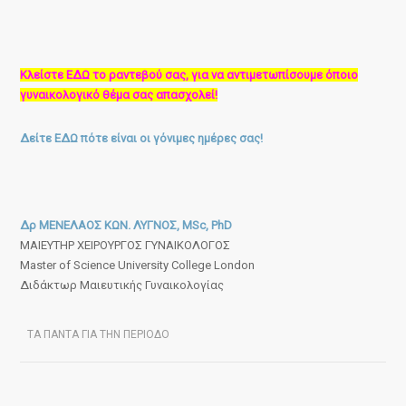
Κλείστε ΕΔΩ το ραντεβού σας, για να αντιμετωπίσουμε όποιο
γυναικολογικό θέμα σας απασχολεί!
Δείτε ΕΔΩ πότε είναι οι γόνιμες ημέρες σας!
Δρ ΜΕΝΕΛΑΟΣ ΚΩΝ. ΛΥΓΝΟΣ, MSc, PhD
ΜΑΙΕΥΤΗΡ ΧΕΙΡΟΥΡΓΟΣ ΓΥΝΑΙΚΟΛΟΓΟΣ
Master of Science University College London
Διδάκτωρ Μαιευτικής Γυναικολογίας
ΤΑ ΠΑΝΤΑ ΓΙΑ ΤΗΝ ΠΕΡΙΟΔΟ