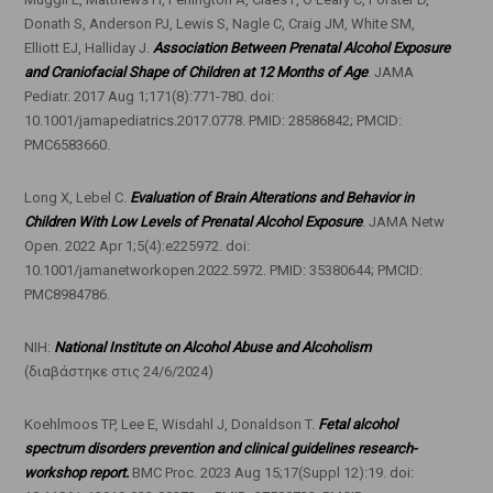
Donath S, Anderson PJ, Lewis S, Nagle C, Craig JM, White SM,
Elliott EJ, Halliday J.
Association Between Prenatal Alcohol Exposure
and Craniofacial Shape of Children at 12 Months of Age
. JAMA
Pediatr. 2017 Aug 1;171(8):771-780. doi:
10.1001/jamapediatrics.2017.0778. PMID: 28586842; PMCID:
PMC6583660.
Long X, Lebel C.
Evaluation of Brain Alterations and Behavior in
Children With Low Levels of Prenatal Alcohol Exposure
. JAMA Netw
Open. 2022 Apr 1;5(4):e225972. doi:
10.1001/jamanetworkopen.2022.5972. PMID: 35380644; PMCID:
PMC8984786.
NIH:
National Institute on Alcohol Abuse and Alcoholism
(διαβάστηκε στις 24/6/2024)
Koehlmoos TP, Lee E, Wisdahl J, Donaldson T.
Fetal alcohol
spectrum disorders prevention and clinical guidelines research-
workshop report.
BMC Proc. 2023 Aug 15;17(Suppl 12):19. doi: