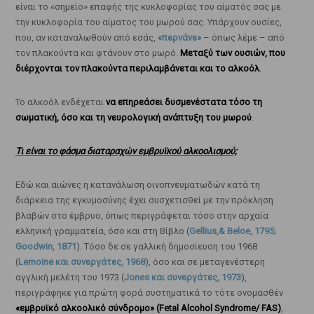
είναι το «σημείο» επαφής της κυκλοφορίας του αίματός σας με
την κυκλοφορία του αίματος του μωρού σας. Υπάρχουν ουσίες,
που, αν καταναλωθούν από εσάς,
«περνάνε»
– όπως λέμε – από
τον πλακούντα και φτάνουν στο μωρό.
Μεταξύ των ουσιών, που
διέρχονται τον πλακούντα περιλαμβάνεται και το αλκοόλ
.
Το αλκοόλ ενδέχεται
να επηρεάσει δυσμενέστατα τόσο τη
σωματική, όσο και τη νευρολογική ανάπτυξη του μωρού
.
Τι είναι το φάσμα διαταραχών εμβρυϊκού αλκοολισμού;
Εδώ και αιώνες η κατανάλωση οινοπνευματωδών κατά τη
διάρκεια της εγκυμοσύνης έχει συσχετισθεί με την πρόκληση
βλαβών στο έμβρυο, όπως περιγράφεται τόσο στην αρχαία
ελληνική γραμματεία, όσο και στη Βίβλο (
Gellius,& Beloe, 1795
;
Goodwin, 1871
). Τόσο δε σε γαλλική δημοσίευση του 1968
(
Lemoine και συνεργάτες, 1968
), όσο και σε μεταγενέστερη
αγγλική μελέτη του 1973 (
Jones και συνεργάτες, 1973
),
περιγράφηκε για πρώτη φορά συστηματικά το τότε ονομασθέν
«εμβρυϊκό αλκοολικό σύνδρομο» (Fetal Alcohol Syndrome/ FAS)
,