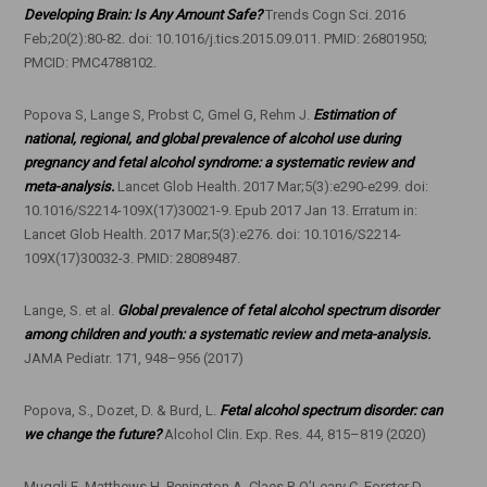
Developing Brain: Is Any Amount Safe?
Trends Cogn Sci. 2016
Feb;20(2):80-82. doi: 10.1016/j.tics.2015.09.011. PMID: 26801950;
PMCID: PMC4788102.
Popova S, Lange S, Probst C, Gmel G, Rehm J.
Estimation of
national, regional, and global prevalence of alcohol use during
pregnancy and fetal alcohol syndrome: a systematic review and
meta-analysis.
Lancet Glob Health. 2017 Mar;5(3):e290-e299. doi:
10.1016/S2214-109X(17)30021-9. Epub 2017 Jan 13. Erratum in:
Lancet Glob Health. 2017 Mar;5(3):e276. doi: 10.1016/S2214-
109X(17)30032-3. PMID: 28089487.
Lange, S. et al.
Global prevalence of fetal alcohol spectrum disorder
among children and youth: a systematic review and meta-analysis.
JAMA Pediatr. 171, 948–956 (2017)
Popova, S., Dozet, D. & Burd, L.
Fetal alcohol spectrum disorder: can
we change the future?
Alcohol Clin. Exp. Res. 44, 815–819 (2020)
Muggli E, Matthews H, Penington A, Claes P, O’Leary C, Forster D,