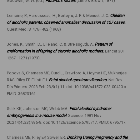
Goodwin, W. W. (ed.)
Plutarch’s Morals
(Little & Brown, 1871)
Lemoine, P., Harousseau, H., Borteyru, J. P. & Menuet, J. C.
Children
of alcoholic parents: observed anomalies: discussion of 127 cases
.
Ouest Med. 8, 476–482 (1968)
Jones, K., Smith, D., Ulleland, C. & Streissguth, A.
Pattern of
malformation in offspring of chronic alcoholic mothers.
Lancet 301,
1267–1271 (1973).
Popova S, Charness ME, Burd L, Crawford A, Hoyme HE, Mukherjee
RAS, Riley EP, Elliott EJ.
Fetal alcohol spectrum disorders.
Nat Rev
Dis Primers. 2023 Feb 23;9(1):11. doi: 10.1038/s41572-023-00420-x.
PMID: 36823161.
Sulik KK, Johnston MC, Webb MA.
Fetal alcohol syndrome:
embryogenesis in a mouse model.
Science. 1981 Nov
20;214(4523):936-8. doi: 10.1126/science.6795717. PMID: 6795717.
Charness ME, Riley EP, Sowell ER.
Drinking During Pregnancy and the