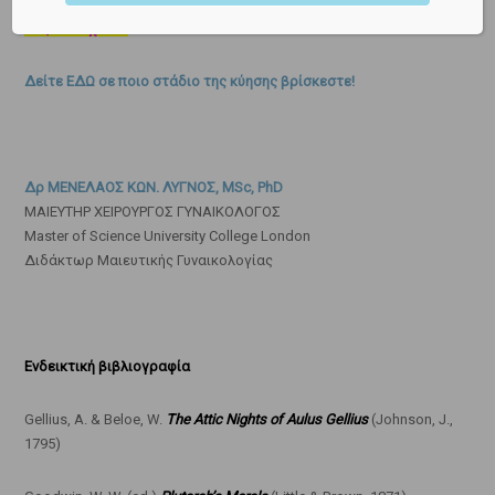
γυναικολογικό θέμα, θέμα εγκυμοσύνης ή θέμα υπογονιμότητας
σας απασχολεί!
Δείτε ΕΔΩ σε ποιο στάδιο της κύησης βρίσκεστε!
Δρ ΜΕΝΕΛΑΟΣ ΚΩΝ. ΛΥΓΝΟΣ, MSc, PhD
ΜΑΙΕΥΤΗΡ ΧΕΙΡΟΥΡΓΟΣ ΓΥΝΑΙΚΟΛΟΓΟΣ
Master of Science University College London
Διδάκτωρ Μαιευτικής Γυναικολογίας
Ενδεικτική βιβλιογραφία
Gellius, A. & Beloe, W.
The Attic Nights of Aulus Gellius
(Johnson, J.,
1795)