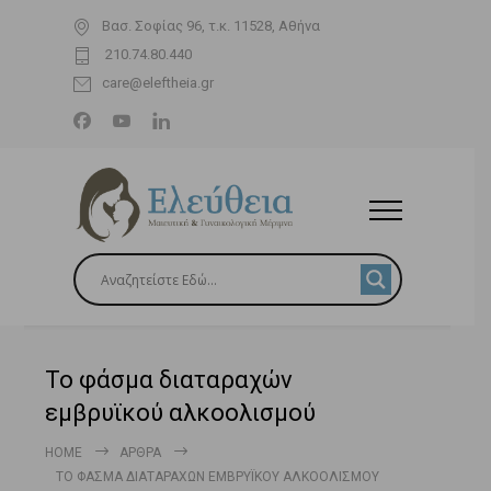
Βασ. Σοφίας 96, τ.κ. 11528, Αθήνα
210.74.80.440
care@eleftheia.gr
Το φάσμα διαταραχών
εμβρυϊκού αλκοολισμού
HOME
ΆΡΘΡΑ
ΤΟ ΦΆΣΜΑ ΔΙΑΤΑΡΑΧΏΝ ΕΜΒΡΥΪΚΟΎ ΑΛΚΟΟΛΙΣΜΟΎ