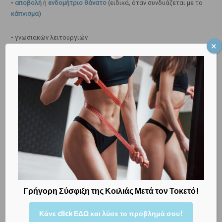
•
αποβολή
ή
ενδομήτριο θάνατο
(ειδικά, όταν συνδυάζεται με το
κάπνισμα
)
• γνωσιακών λειτουργιών
• της διάθεσης
• μνήμης
• συμπεριφοράς
• της ψυχικής υγείας (σύνδρομο διάσπασης της προσοχής/
υπερδραστηριότητας, κατάθλιψη, κατάχρηση ουσιών)
Κλείστε ΕΔΩ το ραντεβού σας, για να αντιμετωπίσουμε όποιο
γυναικολογικό θέμα, θέμα εγκυμοσύνης ή θέμα υπογονιμότητας
σας απασχολεί!
Γρήγορη Σύσφιξη της Κοιλιάς Μετά τον Τοκετό!
Κλείστε ΕΔΩ το ραντεβού σας, για να αντιμετωπίσουμε όποιο
Κάνε click ΕΔΩ και λύσε το πρόβλημά σου!