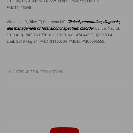
10.1186/s12919-023-00272-z. PMID: 37580722; PMCID:
PMC10426045.
Wozniak JR, Riley EP, Charness ME.
Clinical presentation, diagnosis,
and management of fetal alcohol spectrum disorder
. Lancet Neurol.
2019 Aug;18(8):760-770. doi: 10.1016/S1474-4422(19)30150-4.
Epub 2019 May 31. PMID: 31160204; PMCID: PMC6995665.
Η ΔΙΑΤΡΟΦΗ ΣΤΗΝ ΕΓΚΥΜΟΣΥΝΗ