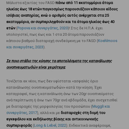
Μάλιστα εξαιτίας του FASD
πάνω από 11 εκατομμύρια άτομα
ηλικίας έως 18 ετών παγκοσμίως παρουσιάζουν κάποιου είδους
ισόβιας αναπηρίας, ενώ ο αριθμός αυτός ανέρχεται στα 25
εκατομμύρια, αν συμπεριληφθούν και τα άτομα ηλικίας έως 40
ετών
(
Popova και συνεργάτες, 2020
)! Στις δε Η.Π.Α. έχει
υπολογιστεί, πως έως και 1 στα 20 άτομα παρουσιάζουν
κάποιου βαθμού διαταραχή συνδεόμενη με το FASD (
Koehlmoos
και συνεργάτες, 2023
).
Σε ποιο στάδιο της κύησης τα αποτελέσματα της κατανάλωσης
οινοπνευματωδών είναι χειρότερα;
Τονίζεται εκ νέου, πως δεν υφίσταται «ασφαλές όριο
κατανάλωσης οινοπνευματωδών» κατά την κύηση. Έχει
καταγραφεί, πως η κατανάλωση άνω των 20gr οινοπνεύματος
ανά περίπτωση ή άνω των 70gr ανά εβδομάδα, έχει συσχετισθεί
με διαταραχές της μορφολογίας του προσώπου (
Muggli και
συνεργάτες, 2017
), αλλά και με
διαταραχές στη δομή του
εγκεφάλου και εκδήλωσης βίαιης και αντικοινωνικής
συμπεριφοράς
(
Long & Lebel, 2022
). Ενδεικτικά αναφέρουμε,