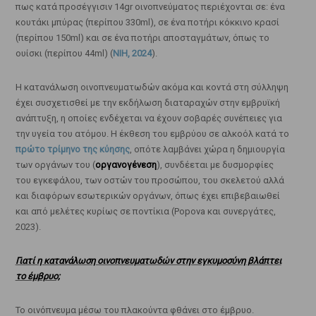
πως κατά προσέγγισιν 14gr οινοπνεύματος περιέχονται σε: ένα
κουτάκι μπύρας (περίπου 330ml), σε ένα ποτήρι κόκκινο κρασί
(περίπου 150ml) και σε ένα ποτήρι αποσταγμάτων, όπως το
ουίσκι (περίπου 44ml) (
NIH, 2024
).
Η κατανάλωση οινοπνευματωδών ακόμα και κοντά στη σύλληψη
έχει συσχετισθεί με την εκδήλωση διαταραχών στην εμβρυϊκή
ανάπτυξη, η οποίες ενδέχεται να έχουν σοβαρές συνέπειες για
την υγεία του ατόμου. Η έκθεση του εμβρύου σε αλκοόλ κατά το
πρώτο τρίμηνο της κύησης
, οπότε λαμβάνει χώρα η δημιουργία
των οργάνων του (
οργανογένεση
), συνδέεται με δυσμορφίες
του εγκεφάλου, των οστών του προσώπου, του σκελετού αλλά
και διαφόρων εσωτερικών οργάνων, όπως έχει επιβεβαιωθεί
και από μελέτες κυρίως σε ποντίκια (Popova και συνεργάτες,
2023).
Γιατί η κατανάλωση οινοπνευματωδών στην εγκυμοσύνη βλάπτει
το έμβρυο;
Το οινόπνευμα μέσω του πλακούντα φθάνει στο έμβρυο.