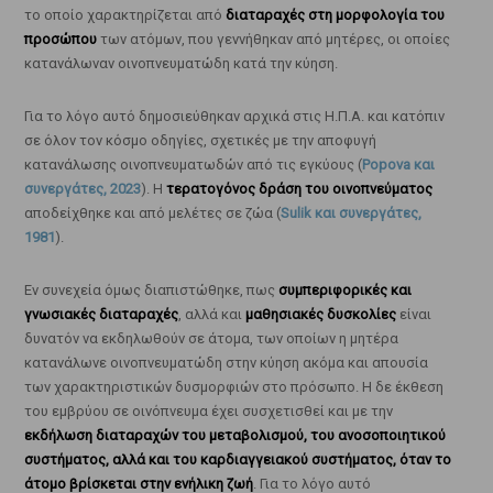
το οποίο χαρακτηρίζεται από
διαταραχές στη μορφολογία του
προσώπου
των ατόμων, που γεννήθηκαν από μητέρες, οι οποίες
κατανάλωναν οινοπνευματώδη κατά την κύηση.
Για το λόγο αυτό δημοσιεύθηκαν αρχικά στις Η.Π.Α. και κατόπιν
σε όλον τον κόσμο οδηγίες, σχετικές με την αποφυγή
κατανάλωσης οινοπνευματωδών από τις εγκύους (
Popova και
συνεργάτες, 2023
). Η
τερατογόνος δράση του οινοπνεύματος
αποδείχθηκε και από μελέτες σε ζώα (
Sulik και συνεργάτες,
1981
).
Εν συνεχεία όμως διαπιστώθηκε, πως
συμπεριφορικές και
γνωσιακές διαταραχές
, αλλά και
μαθησιακές δυσκολίες
είναι
δυνατόν να εκδηλωθούν σε άτομα, των οποίων η μητέρα
κατανάλωνε οινοπνευματώδη στην κύηση ακόμα και απουσία
των χαρακτηριστικών δυσμορφιών στο πρόσωπο. Η δε έκθεση
του εμβρύου σε οινόπνευμα έχει συσχετισθεί και με την
εκδήλωση διαταραχών του μεταβολισμού, του ανοσοποιητικού
συστήματος, αλλά και του καρδιαγγειακού συστήματος, όταν το
άτομο βρίσκεται στην ενήλικη ζωή
. Για το λόγο αυτό