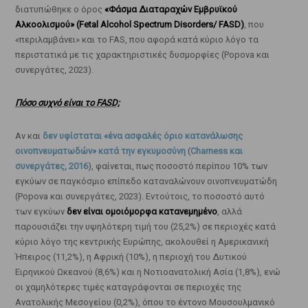
διατυπώθηκε ο όρος
«Φάσμα Διαταραχών Εμβρυϊκού
Αλκοολισμού» (Fetal Alcohol Spectrum Disorders/ FASD)
, που
«περιλαμβάνει» και το FAS, που αφορά κατά κύριο λόγο τα
περιστατικά με τις χαρακτηριστικές δυσμορφίες (Popova και
συνεργάτες, 2023).
Πόσο συχνό είναι το FASD;
Αν και
δεν υφίσταται «ένα ασφαλές όριο κατανάλωσης
οινοπνευματωδών» κατά την εγκυμοσύνη
(
Charness και
συνεργάτες, 2016
), φαίνεται, πως ποσοστό περίπου 10% των
εγκύων σε παγκόσμιο επίπεδο καταναλώνουν οινοπνευματώδη
(Popova και συνεργάτες, 2023). Εντούτοις, το ποσοστό αυτό
των εγκύων
δεν είναι ομοιόμορφα κατανεμημένο
, αλλά
παρουσιάζει την υψηλότερη τιμή του (25,2%) σε περιοχές κατά
κύριο λόγο της κεντρικής Ευρώπης, ακολουθεί η Αμερικανική
Ήπειρος (11,2%), η Αφρική (10%), η περιοχή του Δυτικού
Ειρηνικού Ωκεανού (8,6%) και η Νοτιοανατολική Ασία (1,8%), ενώ
οι χαμηλότερες τιμές καταγράφονται σε περιοχές της
Ανατολικής Μεσογείου (0,2%), όπου το έντονο Μουσουλμανικό