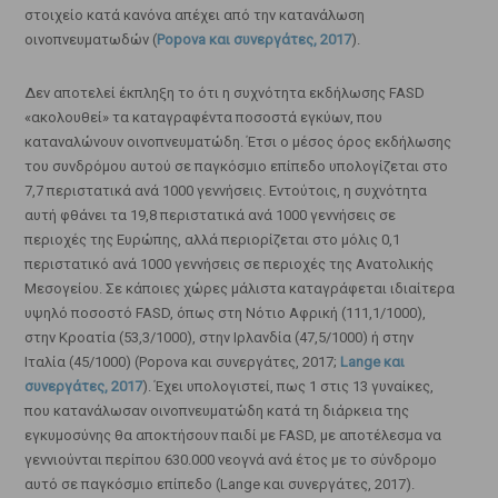
στοιχείο κατά κανόνα απέχει από την κατανάλωση
οινοπνευματωδών (
Popova και συνεργάτες, 2017
).
Δεν αποτελεί έκπληξη το ότι η συχνότητα εκδήλωσης FASD
«ακολουθεί» τα καταγραφέντα ποσοστά εγκύων, που
καταναλώνουν οινοπνευματώδη. Έτσι ο μέσος όρος εκδήλωσης
του συνδρόμου αυτού σε παγκόσμιο επίπεδο υπολογίζεται στο
7,7 περιστατικά ανά 1000 γεννήσεις. Εντούτοις, η συχνότητα
αυτή φθάνει τα 19,8 περιστατικά ανά 1000 γεννήσεις σε
περιοχές της Ευρώπης, αλλά περιορίζεται στο μόλις 0,1
περιστατικό ανά 1000 γεννήσεις σε περιοχές της Ανατολικής
Μεσογείου. Σε κάποιες χώρες μάλιστα καταγράφεται ιδιαίτερα
υψηλό ποσοστό FASD, όπως στη Νότιο Αφρική (111,1/1000),
στην Κροατία (53,3/1000), στην Ιρλανδία (47,5/1000) ή στην
Ιταλία (45/1000) (Popova και συνεργάτες, 2017;
Lange και
συνεργάτες, 2017
). Έχει υπολογιστεί, πως 1 στις 13 γυναίκες,
που κατανάλωσαν οινοπνευματώδη κατά τη διάρκεια της
εγκυμοσύνης θα αποκτήσουν παιδί με FASD, με αποτέλεσμα να
γεννιούνται περίπου 630.000 νεογνά ανά έτος με το σύνδρομο
αυτό σε παγκόσμιο επίπεδο (Lange και συνεργάτες, 2017).