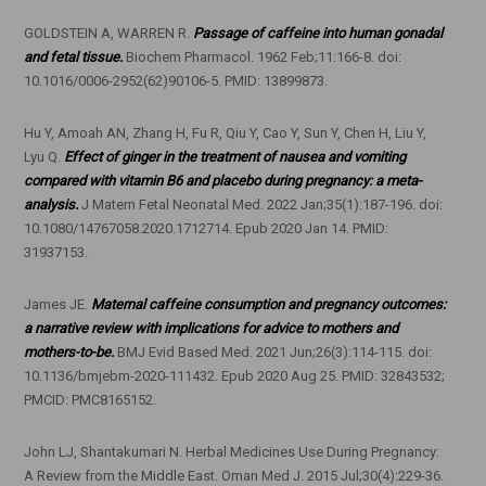
GOLDSTEIN A, WARREN R.
Passage of caffeine into human gonadal
and fetal tissue.
Biochem Pharmacol. 1962 Feb;11:166-8. doi:
10.1016/0006-2952(62)90106-5. PMID: 13899873.
Hu Y, Amoah AN, Zhang H, Fu R, Qiu Y, Cao Y, Sun Y, Chen H, Liu Y,
Lyu Q.
Effect of ginger in the treatment of nausea and vomiting
compared with vitamin B6 and placebo during pregnancy: a meta-
analysis.
J Matern Fetal Neonatal Med. 2022 Jan;35(1):187-196. doi:
10.1080/14767058.2020.1712714. Epub 2020 Jan 14. PMID:
31937153.
James JE.
Maternal caffeine consumption and pregnancy outcomes:
a narrative review with implications for advice to mothers and
mothers-to-be.
BMJ Evid Based Med. 2021 Jun;26(3):114-115. doi:
10.1136/bmjebm-2020-111432. Epub 2020 Aug 25. PMID: 32843532;
PMCID: PMC8165152.
John LJ, Shantakumari N. Herbal Medicines Use During Pregnancy:
A Review from the Middle East. Oman Med J. 2015 Jul;30(4):229-36.