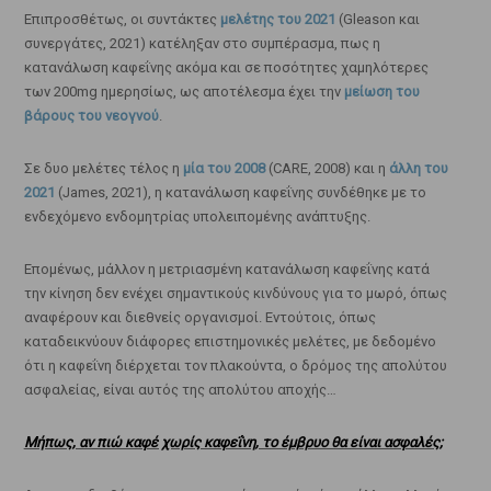
Επιπροσθέτως, οι συντάκτες
μελέτης του 2021
(Gleason και
συνεργάτες, 2021) κατέληξαν στο συμπέρασμα, πως η
κατανάλωση καφεΐνης ακόμα και σε ποσότητες χαμηλότερες
των 200mg ημερησίως, ως αποτέλεσμα έχει την
μείωση του
βάρους του νεογνού
.
Σε δυο μελέτες τέλος η
μία του 2008
(CARE, 2008) και η
άλλη του
2021
(James, 2021), η κατανάλωση καφεΐνης συνδέθηκε με το
ενδεχόμενο ενδομητρίας υπολειπομένης ανάπτυξης.
Επομένως, μάλλον η μετριασμένη κατανάλωση καφεΐνης κατά
την κίνηση δεν ενέχει σημαντικούς κινδύνους για το μωρό, όπως
αναφέρουν και διεθνείς οργανισμοί. Εντούτοις, όπως
καταδεικνύουν διάφορες επιστημονικές μελέτες, με δεδομένο
ότι η καφεΐνη διέρχεται τον πλακούντα, ο δρόμος της απολύτου
ασφαλείας, είναι αυτός της απολύτου αποχής…
Μήπως, αν πιώ καφέ χωρίς καφεΐνη, το έμβρυο θα είναι ασφαλές;