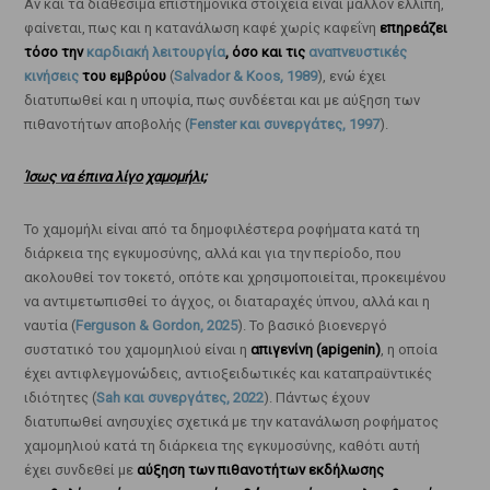
Αν και τα διαθέσιμα επιστημονικά στοιχεία είναι μάλλον ελλιπή,
φαίνεται, πως και η κατανάλωση καφέ χωρίς καφεΐνη
επηρεάζει
τόσο την
καρδιακή λειτουργία
, όσο και τις
αναπνευστικές
κινήσεις
του εμβρύου
(
Salvador & Koos, 1989
), ενώ έχει
διατυπωθεί και η υποψία, πως συνδέεται και με αύξηση των
πιθανοτήτων αποβολής (
Fenster και συνεργάτες, 1997
).
Ίσως να έπινα λίγο χαμομήλι;
Το χαμομήλι είναι από τα δημοφιλέστερα ροφήματα κατά τη
διάρκεια της εγκυμοσύνης, αλλά και για την περίοδο, που
ακολουθεί τον τοκετό, οπότε και χρησιμοποιείται, προκειμένου
να αντιμετωπισθεί το άγχος, οι διαταραχές ύπνου, αλλά και η
ναυτία (
Ferguson & Gordon, 2025
). Το βασικό βιοενεργό
συστατικό του χαμομηλιού είναι η
απιγενίνη (apigenin)
, η οποία
έχει αντιφλεγμονώδεις, αντιοξειδωτικές και καταπραϋντικές
ιδιότητες (
Sah και συνεργάτες, 2022
). Πάντως έχουν
διατυπωθεί ανησυχίες σχετικά με την κατανάλωση ροφήματος
χαμομηλιού κατά τη διάρκεια της εγκυμοσύνης, καθότι αυτή
έχει συνδεθεί με
αύξηση των πιθανοτήτων εκδήλωσης