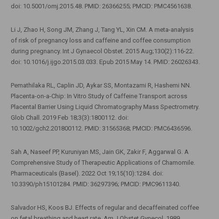
doi: 10.5001/omj.2015.48. PMID: 26366255; PMCID: PMC4561638.
Li J, Zhao H, Song JM, Zhang J, Tang YL, Xin CM. A meta-analysis
of risk of pregnancy loss and caffeine and coffee consumption
during pregnancy. Int J Gynaecol Obstet. 2015 Aug;130(2):116-22.
doi: 10.1016/j.ijgo.2015.03.033. Epub 2015 May 14. PMID: 26026343.
Pemathilaka RL, Caplin JD, Aykar SS, Montazami R, Hashemi NN.
Placenta-on-a-Chip: In Vitro Study of Caffeine Transport across
Placental Barrier Using Liquid Chromatography Mass Spectrometry.
Glob Chall. 2019 Feb 18;3(3):1800112. doi:
10.1002/gch2.201800112. PMID: 31565368; PMCID: PMC6436596.
Sah A, Naseef PP, Kuruniyan MS, Jain GK, Zakir F, Aggarwal G. A
Comprehensive Study of Therapeutic Applications of Chamomile.
Pharmaceuticals (Basel). 2022 Oct 19;15(10):1284. doi:
10.3390/ph15101284. PMID: 36297396; PMCID: PMC9611340.
Salvador HS, Koos BJ. Effects of regular and decaffeinated coffee
on fetal breathing and heart rate. Am J Obstet Gynecol. 1989