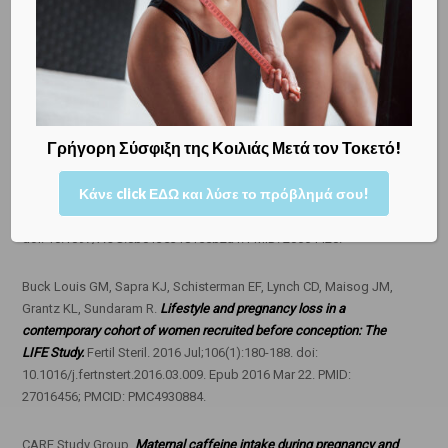
Δρ ΜΕΝΕΛΑΟΣ ΚΩΝ. ΛΥΓΝΟΣ, MSc, PhD
ΜΑΙΕΥΤΗΡ ΧΕΙΡΟΥΡΓΟΣ ΓΥΝΑΙΚΟΛΟΓΟΣ
Master of Science University College London
Διδάκτωρ Μαιευτικής Γυναικολογίας
Γρήγορη Σύσφιξη της Κοιλιάς Μετά τον Τοκετό!
Ενδεικτική βιβλιογραφία
Κάνε click ΕΔΩ και λύσε το πρόβλημά σου!
ACOG CommitteeOpinion No. 462:
Moderate caffeine consumption
during pregnancy
. Obstet Gynecol. 2010 Aug;116(2 Pt 1):467-468.
doi: 10.1097/AOG.0b013e3181eeb2a1. PMID: 20664420.
Buck Louis GM, Sapra KJ, Schisterman EF, Lynch CD, Maisog JM,
Grantz KL, Sundaram R.
Lifestyle and pregnancy loss in a
contemporary cohort of women recruited before conception: The
LIFE Study.
Fertil Steril. 2016 Jul;106(1):180-188. doi:
10.1016/j.fertnstert.2016.03.009. Epub 2016 Mar 22. PMID:
27016456; PMCID: PMC4930884.
CARE Study Group.
Maternal caffeine intake during pregnancy and