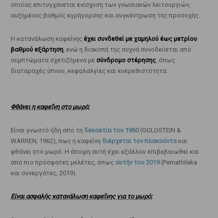
οποίας επιτυγχάνεται ενίσχυση των γνωσιακών λειτουργιών,
αυξημένος βαθμός εγρήγορσης και συγκέντρωση της προσοχής.
Η κατανάλωση καφεΐνης
έχει συνδεθεί με χαμηλού έως μετρίου
βαθμού εξάρτηση
, ενώ η διακοπή της συχνά συνοδεύεται από
συμπτώματα σχετιζόμενα με
σύνδρομο στέρησης
, όπως
διαταραχές ύπνου, κεφαλαλγίες και ευερεθιστότητα.
Φθάνει η καφεΐνη στο μωρό;
Είναι γνωστό ήδη από τη
δεκαετία του 1960
(GOLDSTEIN &
WARREN, 1962), πως η καφεΐνη
διέρχεται τον πλακούντα
και
φθάνει στο μωρό. Η άποψη αυτή έχει εξάλλου επιβεβαιωθεί και
από πιο πρόσφατες μελέτες, όπως
αυτήν του 2019
(Pemathilaka
και συνεργάτες, 2019).
Είναι ασφαλής κατανάλωση καφεΐνης για το μωρό;