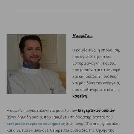
Η καφεΐνη…
Ο καφές είναι η απόλαυση,
που έγινε λατρεία και
ύστερα ανάγκη. Η ουσία,
που περιέχεται στον καφέ
και επηρεάζει τη διάθεση
και μας δίνει την ενέργεια,
που αισθανόμαστε είναι η
καφεΐνη
.
Η καφεΐνη συγκαταλέγεται μεταξύ των
διεγερτικών ουσιών
(είναι δηλαδή ουσία, που «αυξάνει» τη δραστηριότητα) του
κεντρικού νευρικού συστήματος
(έτσι ονομάζεται ο εγκέφαλος
και ο νωτιαίος μυελός). Θεωρείται ουσία δια της λήψης της