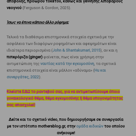
αποβολής, πρόωρου τοκετού, καθώς και γέννησης λιποβαρούς
νεογνού
(Ferguson & Gordon, 2025).
Ίσως να έπινα κάποιο άλλο ρόφημα;
Τελικά τα διαθέσιμα επιστημονικά στοιχεία σχετικά με την
ασφάλεια των διαφόρων ροφημάτων και αφεψημάτων είναι
ιδιαίτερα περιορισμένα (
John & Shantakumari, 2015
), αν και η
πιπερόριζα (ginger)
φαίνεται, πως είναι χρήσιμη στην
αντιμετώπιση της
ναυτίας κατά την εγκυμοσύνη
, τα σχετικά
επιστημονικά στοιχεία είναι μάλλον «αδύναμα» (
Hu και
συνεργάτες, 2022
).
Κλείστε ΕΔΩ το ραντεβού σας, για να αντιμετωπίσουμε όποιο
γυναικολογικό θέμα, θέμα εγκυμοσύνης ή θέμα υπογονιμότητας
σας απασχολεί!
Δείτε και το σχετικό video, που δημιουργήσαμε σε συνεργασία
με τον ιστότοπο mothersblog.gr, στην
ομάδα ειδικών
του οποίου
ανήκουμε!