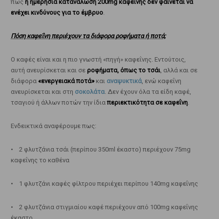
πως
η ημερήσια κατανάλωση 200mg καφεΐνης δεν φαίνεται να
ενέχει κινδύνους για το έμβρυο
.
Πόση καφεΐνη περιέχουν τα διάφορα ροφήματα ή ποτά;
Ο καφές είναι και η πιο γνωστή «πηγή» καφεΐνης. Εντούτοις,
αυτή ανευρίσκεται και σε
ροφήματα, όπως το τσάι
, αλλά και σε
διάφορα
«ενεργειακά ποτά»
και
αναψυκτικά
, ενώ καφεΐνη
ανευρίσκεται και στη
σοκολάτα
. Δεν έχουν όλα τα είδη καφέ,
τσαγιού ή άλλων ποτών την ίδια
περιεκτικότητα σε καφεΐνη
.
Ενδεικτικά αναφέρουμε πως:
• 2 φλυτζάνια τσάι (περίπου 350ml έκαστο) περιέχουν 75mg
καφεΐνης το καθένα
• 1 φλυτζάνι καφές φίλτρου περιέχει περίπου 140mg καφεΐνης
• 2 φλυτζάνια στιγμιαίου καφέ περιέχουν από 100mg καφεΐνης
έκαστο