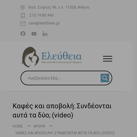
Βασ. Σοφίας 96, τ.κ. 11528, Αθήνα
210.74.80.440
care@eleftheia.gr
Καφές και αποβολή: Συνδέονται
αυτά τα δύο; (video)
HOME
ΆΡΘΡΑ
ΚΑΦΈΣ ΚΑΙ ΑΠΟΒΟΛΉ: ΣΥΝΔΈΟΝΤΑΙ ΑΥΤΆ ΤΑ ΔΎΟ; (VIDEO)