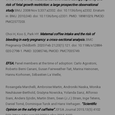
risk of fetal growth restriction: a large prospective observational
study.
BMJ. 2008 Nov 3;337:a2332. doi: 10.1136/bmj.a2332. Erratum
in: BMJ. 2010;340. doi: 10.1136/bmj.c2331. PMID: 18981029; PMCID:
PMC2577203.
Choi H, Koo S, Park HY.
Maternal coffee intake and the risk of
bleeding in early pregnancy: a cross-sectional analysis.
BMC
Pregnancy Childbirth. 2020 Feb 21;20(1):121. doi: 10.1186/s12884-
020-2798-1. PMID: 32085746; PMCID: PMC7035749.
EFSA
, Panel members at the time of adoption: Carlo Agostoni,
Roberto Berni Canani, Susan Fairweather-Tait, Marina Heinonen,
Hannu Korhonen, Sébastien La Vieille,
Rosangela Marchelli, Ambroise Martin, Androniki Naska, Monika
Neuhäuser-Berthold, Grażyna Nowicka, Yolanda Sanz, Alfonso
Siani, Anders Sjödin, Martin Stern, Sean (J.J.) Strain, Inge Tetens,
Daniel Tomé, Dominique Turck and Hans Verhagen.
“Scientific
Opinion on the safety of caffeine”.
EFSA Journal 2015;13(5):4102