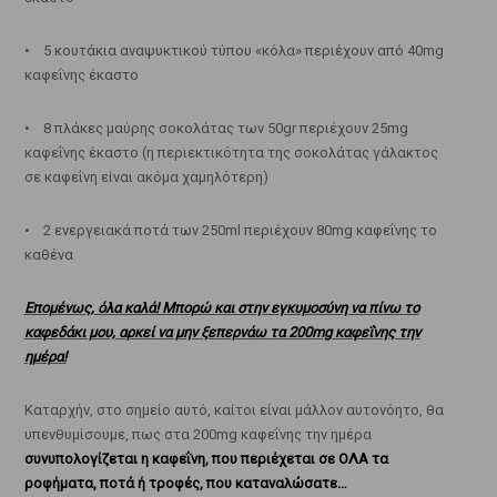
• 5 κουτάκια αναψυκτικού τύπου «κόλα» περιέχουν από 40mg
καφεΐνης έκαστο
• 8 πλάκες μαύρης σοκολάτας των 50gr περιέχουν 25mg
καφεΐνης έκαστο (η περιεκτικότητα της σοκολάτας γάλακτος
σε καφεΐνη είναι ακόμα χαμηλότερη)
• 2 ενεργειακά ποτά των 250ml περιέχουν 80mg καφεΐνης το
καθένα
Επομένως, όλα καλά! Μπορώ και στην εγκυμοσύνη να πίνω το
καφεδάκι μου, αρκεί να μην ξεπερνάω τα 200mg καφεΐνης την
ημέρα!
Καταρχήν, στο σημείο αυτό, καίτοι είναι μάλλον αυτονόητο, θα
υπενθυμίσουμε, πως στα 200mg καφεΐνης την ημέρα
συνυπολογίζεται η καφεΐνη, που περιέχεται σε ΟΛΑ τα
ροφήματα, ποτά ή τροφές, που καταναλώσατε…