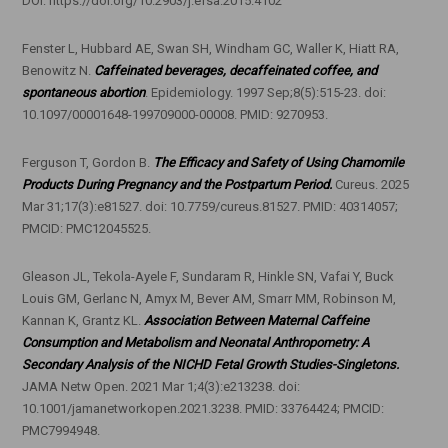
DOI: https://doi.org/10.2903/j.efsa.2015.4102
Fenster L, Hubbard AE, Swan SH, Windham GC, Waller K, Hiatt RA,
Benowitz N.
Caffeinated beverages, decaffeinated coffee, and
spontaneous abortion
. Epidemiology. 1997 Sep;8(5):515-23. doi:
10.1097/00001648-199709000-00008. PMID: 9270953.
Ferguson T, Gordon B.
The Efficacy and Safety of Using Chamomile
Products During Pregnancy and the Postpartum Period.
Cureus. 2025
Mar 31;17(3):e81527. doi: 10.7759/cureus.81527. PMID: 40314057;
PMCID: PMC12045525.
Gleason JL, Tekola-Ayele F, Sundaram R, Hinkle SN, Vafai Y, Buck
Louis GM, Gerlanc N, Amyx M, Bever AM, Smarr MM, Robinson M,
Kannan K, Grantz KL.
Association Between Maternal Caffeine
Consumption and Metabolism and Neonatal Anthropometry: A
Secondary Analysis of the NICHD Fetal Growth Studies-Singletons.
JAMA Netw Open. 2021 Mar 1;4(3):e213238. doi:
10.1001/jamanetworkopen.2021.3238. PMID: 33764424; PMCID:
PMC7994948.