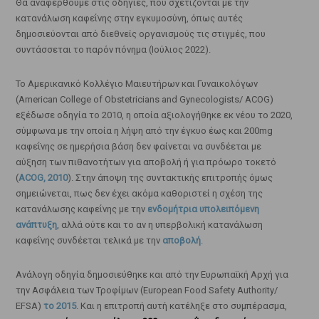
Θα αναφερθούμε στις οδηγίες, που σχετίζονται με την
κατανάλωση καφεΐνης στην εγκυμοσύνη, όπως αυτές
δημοσιεύονται από διεθνείς οργανισμούς τις στιγμές, που
συντάσσεται το παρόν πόνημα (Ιούλιος 2022).
Το Αμερικανικό Κολλέγιο Μαιευτήρων και Γυναικολόγων
(American College of Obstetricians and Gynecologists/ ACOG)
εξέδωσε οδηγία το 2010, η οποία αξιολογήθηκε εκ νέου το 2020,
σύμφωνα με την οποία η λήψη από την έγκυο έως και 200mg
καφεΐνης σε ημερήσια βάση δεν φαίνεται να συνδέεται με
αύξηση των πιθανοτήτων για αποβολή ή για πρόωρο τοκετό
(
ACOG, 2010
). Στην άποψη της συντακτικής επιτροπής όμως
σημειώνεται, πως δεν έχει ακόμα καθοριστεί η σχέση της
κατανάλωσης καφεΐνης με την
ενδομήτρια υπολειπόμενη
ανάπτυξη
, αλλά ούτε και το αν η υπερβολική κατανάλωση
καφεΐνης συνδέεται τελικά με την
αποβολή
.
Ανάλογη οδηγία δημοσιεύθηκε και από την Ευρωπαϊκή Αρχή για
την Ασφάλεια των Τροφίμων (European Food Safety Authority/
EFSA)
το 2015
. Και η επιτροπή αυτή κατέληξε στο συμπέρασμα,