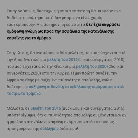
Επιπροσθέτως, δυστυχώς η όποια απάντηση θα μπορούσε να
δοθεί στο ερώτημα αυτό δεν μπορεί να είναι χωρίς
«αστερίσκους». Η επιστημονική κοινότητα
δεν έχει εκφράσει
ομόφωνη γνώμη ως προς την ασφάλεια της κατανάλωσης
καφεΐνης για το έμβρυο
.
Εν πρώτοις, θα αναφέρουμε δύο μελέτες, που μας έρχονται από
την Άπω Ανατολή μία
μελέτη του 2015
(Li και συνεργάτες, 2015),
που μας έρχεται από την Κίνα και μία
μελέτη του 2020
(Choi και
συνεργάτες, 2020) από την Κορέα. Η μεν πρώτη συνδέει την
λήψη καφεΐνης με αυξημένη πιθανότητα αποβολής, ενώ η
δεύτερη με
αυξημένη πιθανότητα εκδήλωσης αιμόρροιας κατά
το πρώτο τρίμηνο
.
Μάλιστα, σε
μελέτη του 2016
(Buck Louis και συνεργάτες, 2016)
υποστηρίχθηκε, ότι οι πιθανότητες αποβολής αυξάνονται και αν
η μητέρα κατανάλωνε καφεΐνη ακόμα και κατά το αμέσως
προηγούμενο της
σύλληψης
διάστημα!