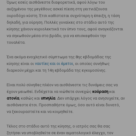
Όμως εσείς αισθάνεστε διαφορετικά, αφού λόγω του
αυξημένου της μεγέθους ασκεί πίεση στη γειτνιάζουσα
ουροδόχο κύστη. Έτσι καθίσταται συχνότερη η έπειξη, η τάση
δηλαδή, για ούρηση. Πολλές γυναίκες στο στάδιο αυτό της
κύησης χάνουν κυριολεκτικά τον ύπνο τους, αφού αναγκάζονται
να σηκωθούν μέσα στο βράδυ, για να επισκεφθούν την
τουαλέτα.
Ένα ακόμα ενοχλητικό σύμπτωμα της 8ης εβδομάδας της
κύησης είναι οι
ναυτίες και οι έμετοι
, οι οποίες συνήθως
διαρκούν μέχρι και τη 14η εβδομάδα της εγκυμοσύνης.
Είναι πολύ σύνηθες πλέον να αισθάνεστε τις δυνάμεις σας να
έχουν μειωθεί. Ενδέχεται να νιώθετε συνεχώς
κούραση
και
ατονία
, καθώς και
υπνηλία
. Δεν υπάρχει λόγος να ανησυχείτε, αν
αισθάνεστε έτσι. Προσπαθήστε όμως, όσο αυτό είναι δυνατό,
να ξεκουραστείτε και να κοιμηθείτε.
Τέλος στο στάδιο αυτό της κύησης, ο ιατρός σας θα σας
ζητήσει να υποβληθείτε σε έναν αιματολογικό έλεγχο, τον