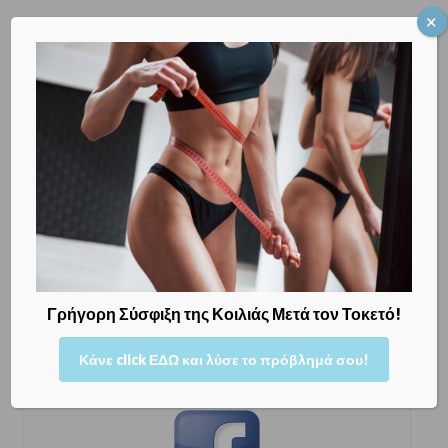
Η ΖΩΗ ΤΗΣ ΕΓΚΥΟΥ
Γρήγορη Σύσφιξη της Κοιλιάς Μετά τον Τοκετό!
Κάνε click ΕΔΩ και λύσε το πρόβλημά σου!
Bρείτε μας στο You Tube!