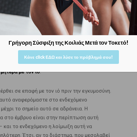
μέσα στη μήτρα, μιλάμε για συγγενή λοίμωξη
στον κόσμο με συγγενή λοίμωξη από το CMV.
 θα παρουσιάσουν μακροπρόθεσμα προβλήματα
ι να παρουσιάσουν προβλήματα υγείας, λόγω
Γρήγορη Σύσφιξη της Κοιλιάς Μετά τον Τοκετό!
Κάνε click ΕΔΩ και λύσε το πρόβλημά σου!
να μεταδοθεί ο ιός από τη μητέρα στο μωρό κατά
μητέρα με τον ιό
.
έρθει σε επαφή με τον ιό πριν την εγκυμοσύνη.
ο αυτό αναφερόμαστε στο ενδεχόμενο
μέχρι το σημείο αυτό σε αδράνεια. Η
α στο έμβρυο είναι στην περίπτωση αυτή
 και το ενδεχόμενο η λοίμωξη αυτή να
λότερη. Έτσι, αν το διάστημα, που μεσολαβεί