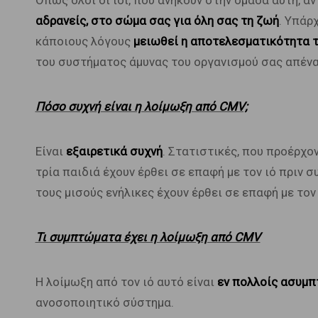
Όπως όλοι οι ιοί, που ανήκουν στην ομάδα αυτή, α
αδρανείς, στο σώμα σας για όλη σας τη ζωή
. Υπάρ
κάποιους λόγους
μειωθεί η αποτελεσματικότητα 
του συστήματος άμυνας του οργανισμού σας απένα
Πόσο συχνή είναι η λοίμωξη από CMV;
Είναι
εξαιρετικά συχνή
. Στατιστικές, που προέρχο
τρία παιδιά έχουν έρθει σε επαφή με τον ιό πριν 
τους μισούς ενήλικες έχουν έρθει σε επαφή με τον
Τι συμπτώματα έχει η λοίμωξη από CMV
Η λοίμωξη από τον ιό αυτό είναι
εν πολλοίς ασυμ
ανοσοποιητικό σύστημα.