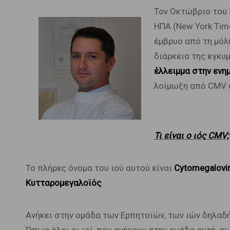
Τον Οκτώβριο του 
ΗΠΑ (New York Tim
έμβρυο από τη μόλ
διάρκεια της εγκυ
έλλειμμα στην εν
λοίμωξη από CMV ε
Τι είναι ο ιός CMV;
Το πλήρες όνομα του ιού αυτού είναι
Cytomegalovi
Κυτταρομεγαλοϊός
.
Ανήκει στην ομάδα των Ερπητοϊών, των ιών δηλαδή