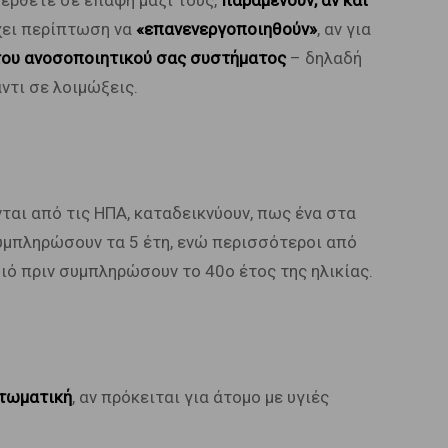
ν έρθετε σε επαφή μαζί τους,
παραμένουν, αν και
χει περίπτωση να
«επανενεργοποιηθούν»
, αν για
του ανοσοποιητικού σας συστήματος
– δηλαδή
ντι σε λοιμώξεις.
νται από τις ΗΠΑ, καταδεικνύουν, πως ένα στα
συμπληρώσουν τα 5 έτη, ενώ περισσότεροι από
 ιό πριν συμπληρώσουν το 40ο έτος της ηλικίας.
πτωματική
, αν πρόκειται για άτομο με υγιές