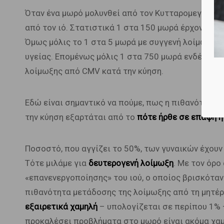
Όταν ένα μωρό μολυνθεί από τον Κυτταρομεγαλοϊό 
από τον ιό. Στατιστικά 1 στα 150 μωρά έρχονται 
Όμως μόλις το 1 στα 5 μωρά με συγγενή λοίμωξη
υγείας. Επομένως μόλις 1 στα 750 μωρά ενδέχετα
λοίμωξης από CMV κατά την κύηση.
Εδώ είναι σημαντικό να πούμε, πως η πιθανότητα 
την κύηση εξαρτάται από το
πότε ήρθε σε επαφή η 
Ποσοστό, που αγγίζει το 50%, των γυναικών έχουν 
Τότε μιλάμε για
δευτερογενή λοίμωξη
. Με τον όρ
«επανενεργοποίησης» του ιού, ο οποίος βρισκόταν 
πιθανότητα μετάδοσης της λοίμωξης από τη μητέρ
εξαιρετικά χαμηλή
– υπολογίζεται σε περίπου 1% –
προκαλέσει προβλήματα στο μωρό είναι ακόμα χαμη