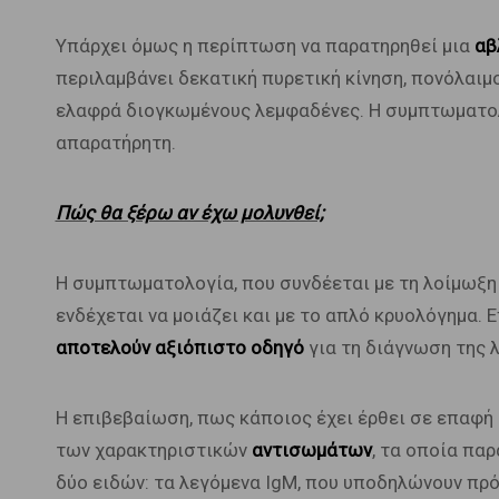
Υπάρχει όμως η περίπτωση να παρατηρηθεί μια
αβ
περιλαμβάνει δεκατική πυρετική κίνηση, πονόλαιμ
ελαφρά διογκωμένους λεμφαδένες. Η συμπτωματολο
απαρατήρητη.
Πώς θα ξέρω αν έχω μολυνθεί;
Η συμπτωματολογία, που συνδέεται με τη λοίμωξη α
ενδέχεται να μοιάζει και με το απλό κρυολόγημα.
αποτελούν αξιόπιστο οδηγό
για τη διάγνωση της 
Η επιβεβαίωση, πως κάποιος έχει έρθει σε επαφή μ
των χαρακτηριστικών
αντισωμάτων
, τα οποία πα
δύο ειδών: τα λεγόμενα IgM, που υποδηλώνουν πρό