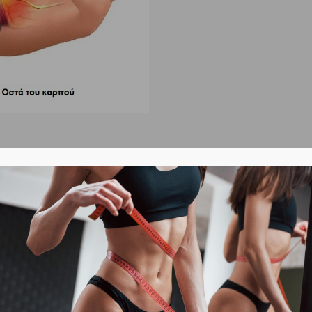
, τότε εμφανίζονται τα συμπτώματα, που
δε ένταση των συμπτωμάτων αυτών είναι
νεύρο.
ση υγρών
. Η χαρακτηριστικότερη έκφανση του
 κάτω άκρα. Οίδημα κατά την κύηση όμως
ου σωλήνα. Έτσι ασκείται πίεση στο μέσο νεύρο