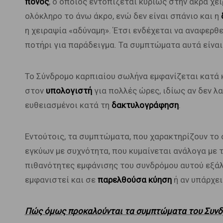
πόνος
, ο οποίος εντοπίζεται κυρίως στην άκρα χεί
ολόκληρο το άνω άκρο, ενώ δεν είναι σπάνιο και η
η χειραψία «αδύναμη». Έτσι ενδέχεται να αναφερθ
ποτήρι για παράδειγμα. Τα συμπτώματα αυτά είνα
Το Σύνδρομο καρπιαίου σωλήνα εμφανίζεται κατά 
στον
υπολογιστή
για πολλές ώρες, ιδίως αν δεν λα
ευθειασμένοι κατά τη
δακτυλογράφηση
.
Εντούτοις, τα συμπτώματα, που χαρακτηρίζουν το 
εγκύων με συχνότητα, που κυμαίνεται ανάλογα με τ
πιθανότητες εμφάνισης του συνδρόμου αυτού εξάλλ
εμφανιστεί και σε
παρελθούσα κύηση
ή αν υπάρχει
Πώς όμως προκαλούνται τα συμπτώματα του Συνδ