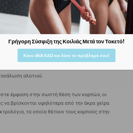
 την κύηση είναι τόσο έντονα, ώστε να
ται εντός τριμήνου από τον τοκετό.
ο ακόμα είστε έγκυος;
Γρήγορη Σύσφιξη της Κοιλιάς Μετά τον Τοκετό!
Κάνε click ΕΔΩ και λύσε το πρόβλημά σου!
κατά το δυνατόν
μετριασμό της κατακράτησης
νδρόμου κατά την κύηση. Έτσι δίνουμε προσοχή
τανάλωση αλατιού.
δώστε έμφαση στην σωστή θέση των καρπών, οι
ς να βρίσκονται υψηλότερα από την άκρα χείρα.
κτρολόγια, τα οποία θέτουν τους καρπούς στην