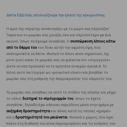
Δείτε ΕΔΩ πώς υπολογίζουμε την ηλικία της εγκυμοσύνης
Η ώρα της «πρώτης συνάντησης» με το μωρό σας πλησιάζει!
Τώρα πια το μωράκι σας μοιάζει όλο και περισσότερο με ένα
νεογνό, όπως τα έχουμε συνηθίσει. Η
συσσώρευση λίπους κάτω
από το δέρμα του
του δίνει αυτήν την αφράτη όψη, που
ανυπομονείτε να δείτε. Φυσικά το λίπος είναι σημαντικό, όχι
μόνο γιατί κάνει το μωράκι σας να φαίνεται πιο «στρογγυλό»
ώστε να σας προκαλεί να το κρατάτε συνεχώς αγκαλιά. Το
λίπος αυτό λειτουργεί ως «μονωτικό υλικό» και βοηθάει το
μωράκι σας στη ρύθμιση της θερμοκρασίας του σώματός του.
Το μωράκι σας συνήθως σε αυτό το στάδιο της κύησης και μέχρι
το τέλος
διατηρεί το «πρόγραμμά» του
, όπως το έχετε
συνηθίσει, δηλαδή έχει κάποιες περιόδους μέσα στην ημέρα με
αυξημένη δραστηριότητα
και άλλες κατά τις οποίες «ηρεμεί»
και η
δραστηριότητά του μειώνεται
. Φυσικά ο χώρος, που έχει
πλέον στη διάθεσή του είναι περιορισμένος και τις κινήσεις του