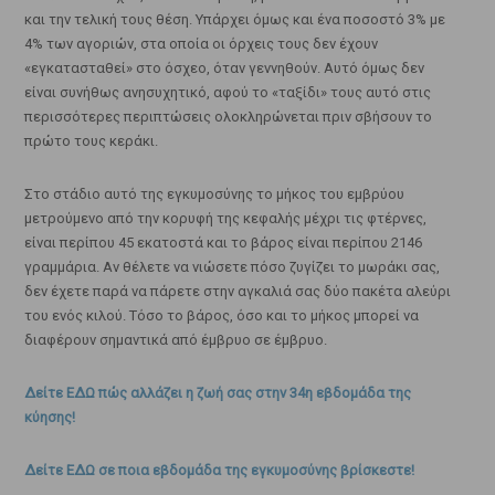
και την τελική τους θέση. Υπάρχει όμως και ένα ποσοστό 3% με
4% των αγοριών, στα οποία οι όρχεις τους δεν έχουν
«εγκατασταθεί» στο όσχεο, όταν γεννηθούν. Αυτό όμως δεν
είναι συνήθως ανησυχητικό, αφού το «ταξίδι» τους αυτό στις
περισσότερες περιπτώσεις ολοκληρώνεται πριν σβήσουν το
πρώτο τους κεράκι.
Στο στάδιο αυτό της εγκυμοσύνης το μήκος του εμβρύου
μετρούμενο από την κορυφή της κεφαλής μέχρι τις φτέρνες,
είναι περίπου 45 εκατοστά και το βάρος είναι περίπου 2146
γραμμάρια. Αν θέλετε να νιώσετε πόσο ζυγίζει το μωράκι σας,
δεν έχετε παρά να πάρετε στην αγκαλιά σας δύο πακέτα αλεύρι
του ενός κιλού. Τόσο το βάρος, όσο και το μήκος μπορεί να
διαφέρουν σημαντικά από έμβρυο σε έμβρυο.
Δείτε ΕΔΩ πώς αλλάζει η ζωή σας στην 34η εβδομάδα της
κύησης!
Δείτε ΕΔΩ σε ποια εβδομάδα της εγκυμοσύνης βρίσκεστε!