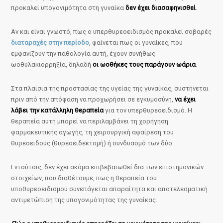
προκαλεί υπογονιμότητα στη γυναίκα
δεν έχει διασαφηνισθεί
.
Αν και είναι γνωστό, πως ο υπερθυρεοειδισμός προκαλεί σοβαρές
διαταραχές στην περίοδο
, φαίνεται πως οι γυναίκες, που
εμφανίζουν την παθολογία αυτή, έχουν συνήθως
ωοθυλακιορρηξία, δηλαδή
οι ωοθήκες τους παράγουν ωάρια
.
Στα πλαίσια της προστασίας της υγείας της γυναίκας, συστήνεται
πριν από την απόφαση να προχωρήσει σε εγκυμοσύνη,
να έχει
λάβει την κατάλληλη θεραπεία
για τον υπερθυρεοειδισμό. Η
θεραπεία αυτή μπορεί να περιλαμβάνει τη χορήγηση
φαρμακευτικής αγωγής, τη χειρουργική αφαίρεση του
θυρεοειδούς (θυρεοειδεκτομή) ή συνδυασμό των δύο.
Εντούτοις, δεν έχει ακόμα επιβεβαιωθεί δια των επιστημονικών
στοιχείων, που διαθέτουμε, πως η θεραπεία του
υποθυρεοειδισμού συνεπάγεται απαραίτητα και αποτελεσματική
αντιμετώπιση της υπογονιμότητας της γυναίκας.