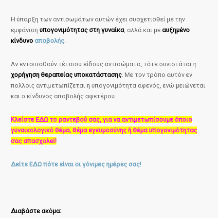
Η ύπαρξη των αντισωμάτων αυτών έχει συσχετισθεί με την
εμφάνιση
υπογονιμότητας στη γυναίκα
, αλλά και με
αυξημένο
κίνδυνο
αποβολής
.
Αν εντοπισθούν τέτοιου είδους αντισώματα, τότε συνιστάται η
χορήγηση θεραπείας υποκατάστασης
. Με τον τρόπο αυτόν εν
πολλοίς αντιμετωπίζεται η υπογονιμότητα αφενός, ενώ μειώνεται
και ο κίνδυνος αποβολής αφετέρου.
Κλείστε ΕΔΩ το ραντεβού σας, για να αντιμετωπίσουμε όποιο
γυναικολογικό θέμα, θέμα εγκυμοσύνης ή θέμα υπογονιμότητας
σας απασχολεί!
Δείτε ΕΔΩ πότε είναι οι γόνιμες ημέρες σας!
Διαβάστε ακόμα: