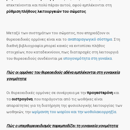
επεκτείνονται και πολύ πέραν αυτού, αφού εμπλέκονται στη
ρύθμιση πλήθους λειτουργειών του σώματος
.
Μεταξύ των συστημάτων του σώματος, που επηρεάζουν οι
θυρεοειδικές ορμόνες είναι και το
αναπαραγωγικό σύστημα
. Στη
διεθνή βιβλιογραφία μπορεί κανείς να εντοπίσει πλήθος
στοιχείων, που καταδεικνύουν, πως διαταραχές στη λειτουργιά
του θυρεοειδούς συνδέονται με
υπογονιμότητα στη γυναίκα
.
Πώς οι ορμόνες του θυρεοειδούς αδένα εμπλέκονται στη γυναικεία
γονιμότητα;
Οι θυρεοειδικές ορμόνες σε συνέργεια με την
προγεστερόνη
και
τα
οιστρογόνα
, που παράγονται από τις ωοθήκες είναι
απαραίτητες για τη διατήρηση της φυσιολογικής λειτουργίας των
ωοθηκών, την
ωρίμανση του ωαρίου και την ωοθυλακιορρηξία
.
Πώς ο υπερθυρεοειδισμός παρεμποδίζει τη γυναικεία γονιμότητα;