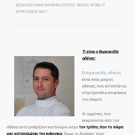
ΔΥΣΚΟΛΕΥΟΜΑΙ ΝΑ ΜΕΙΝΩ ΕΓΚΥΟΣ: ΜΗΠΩΣ ΦΤΑΙΕΙ Ο
ΘΥΡΕΟΕΙΔΗΣ ΜΟΥ;
Τι είναι ο θυρεοειδής
αδένας;
Ο
θυρεοειδής αδένας
είναι ένας μικρός
αδένας, που εντοπίζεται
στην πρόσθια επιφάνεια
του λαιμού.
Οι ορμόνες, που
εκκρίνονται από τον
αδένα αυτό ρυθμίζουν κατά κύριο λόγο
τον τρόπο, που το σώμα
μας καταναλώνει την ενέργεια
. Όμως οι δράσεις τους