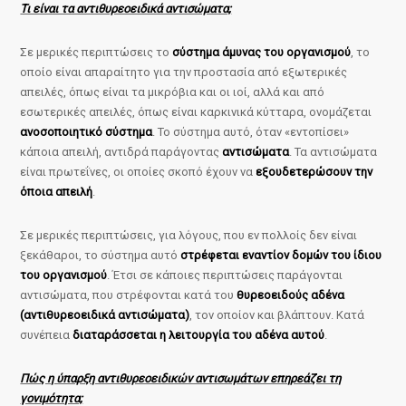
Τι είναι τα αντιθυρεοειδικά αντισώματα;
Σε μερικές περιπτώσεις το
σύστημα άμυνας του οργανισμού
, το
οποίο είναι απαραίτητο για την προστασία από εξωτερικές
απειλές, όπως είναι τα μικρόβια και οι ιοί, αλλά και από
εσωτερικές απειλές, όπως είναι καρκινικά κύτταρα, ονομάζεται
ανοσοποιητικό σύστημα
. Το σύστημα αυτό, όταν «εντοπίσει»
κάποια απειλή, αντιδρά παράγοντας
αντισώματα
. Τα αντισώματα
είναι πρωτεΐνες, οι οποίες σκοπό έχουν να
εξουδετερώσουν την
όποια απειλή
.
Σε μερικές περιπτώσεις, για λόγους, που εν πολλοίς δεν είναι
ξεκάθαροι, το σύστημα αυτό
στρέφεται εναντίον δομών του ίδιου
του οργανισμού
. Έτσι σε κάποιες περιπτώσεις παράγονται
αντισώματα, που στρέφονται κατά του
θυρεοειδούς αδένα
(αντιθυρεοειδικά αντισώματα)
, τον οποίον και βλάπτουν. Κατά
συνέπεια
διαταράσσεται η λειτουργία του αδένα αυτού
.
Πώς η ύπαρξη αντιθυρεοειδικών αντισωμάτων επηρεάζει τη
γονιμότητα;