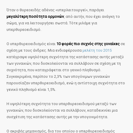
Όταν ο θυρεοειδής αδένας «υπερλειτουργεί», παράγει
μεγαλύτερη ποσότητα ορμονών
, από αυτήν, που έχει ανάγκη το
σώμα, για να λειτουργήσει σωστά. Τότε μιλάμε για
υπερθυρεοειδισμό.
Ο υπερθυρεοειδισμός είναι
10 φορές πιο συχνός στης γυναίκες
σε
σχέση με τους άνδρες. Μια ενδιαφέρουσα
μελέτη του 2015
κατέγραψε υψηλότερη συχνότητα της κατάστασης αυτής μεταξύ
των γυναικών, που δυσκολεύονται να συλλάβουν σε σχέση με τη
συχνότητα, που καταγράφεται στο γενικό πληθυσμό.
Συγκεκριμένα, περίπου το 2,3% των υπογόνιμων γυναικών
παρουσίαζαν υπερθυρεοειδισμό, ενώ η αντίστοιχη συχνότητα στο
γενικό πληθυσμό είναι 1,5%.
Η υψηλότερη συχνότητα του υπερθυρεοειδισμού μεταξύ των
γυναικών, που δυσκολεύονται να συλλάβουν, καταδεικνύει μια
συσχέτιση της κατάστασης αυτής με την υπογονιμότητα.
Ο ακριβής μηχανισμός, δια του οποίου ο υπερθυρεοειδισμός