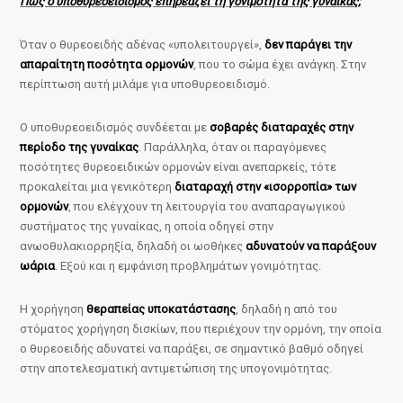
Πώς ο υποθυρεοειδισμός επηρεάζει τη γονιμότητα της γυναίκας;
Όταν ο θυρεοειδής αδένας «υπολειτουργεί»,
δεν παράγει την
απαραίτητη ποσότητα ορμονών
, που το σώμα έχει ανάγκη. Στην
περίπτωση αυτή μιλάμε για υποθυρεοειδισμό.
Ο υποθυρεοειδισμός συνδέεται με
σοβαρές διαταραχές στην
περίοδο της γυναίκας
. Παράλληλα, όταν οι παραγόμενες
ποσότητες θυρεοειδικών ορμονών είναι ανεπαρκείς, τότε
προκαλείται μια γενικότερη
διαταραχή στην «ισορροπία» των
ορμονών
, που ελέγχουν τη λειτουργία του αναπαραγωγικού
συστήματος της γυναίκας, η οποία οδηγεί στην
ανωοθυλακιορρηξία, δηλαδή οι ωοθήκες
αδυνατούν να παράξουν
ωάρια
. Εξού και η εμφάνιση προβλημάτων γονιμότητας.
Η χορήγηση
θεραπείας υποκατάστασης
, δηλαδή η από του
στόματος χορήγηση δισκίων, που περιέχουν την ορμόνη, την οποία
ο θυρεοειδής αδυνατεί να παράξει, σε σημαντικό βαθμό οδηγεί
στην αποτελεσματική αντιμετώπιση της υπογονιμότητας.