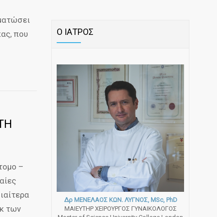
ρματώσει
Ο ΙΑΤΡΟΣ
ας, που
ΤΗ
άτομο –
αίες
διαίτερα
Δρ ΜΕΝΕΛΑΟΣ ΚΩΝ. ΛΥΓΝΟΣ, MSc, PhD
εκ των
ΜΑΙΕΥΤΗΡ ΧΕΙΡΟΥΡΓΟΣ ΓΥΝΑΙΚΟΛΟΓΟΣ