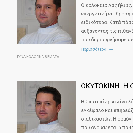
Ο καλοκαιρινός ήλιος
ευεργετική επίδραση 
ειδικότερα. Κατά πόσο
αυξάνοντας τις πιθανό
που δημιουργήσαμε σε
Περισσότερα
ΓΥΝΑΙΚΟΛΟΓΙΚΑ ΘΕΜΑΤΑ
ΩΚΥΤΟΚΙΝΗ: Η
Η Ωκυτοκίνη με λίγα λ
εγκέφαλο και επηρεάζ
διαδικασιών. Η ορμόνη
που ονομάζεται Υποθά