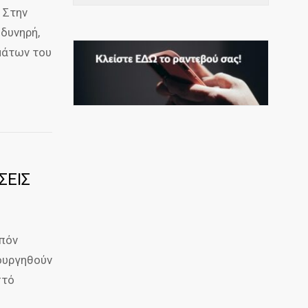
 Στην
δυνηρή,
μάτων του
ΣΕΙΣ
πόν
ιουργηθούν
στό