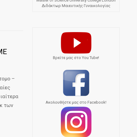
Master of Science University College London
Διδάκτωρ Μαιευτικής Γυναικολογίας
ΜΕ
Bρείτε μας στο You Tube!
άτομο –
αίες
διαίτερα
Ακολουθήστε μας στο Facebook!
εκ των