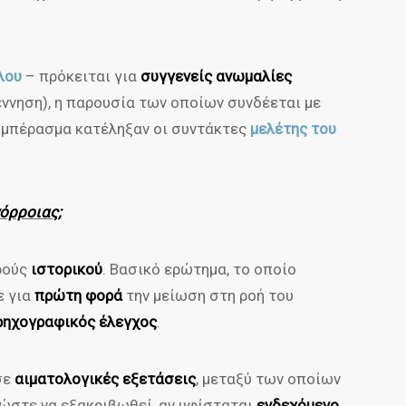
λου
– πρόκειται για
συγγενείς ανωμαλίες
έννηση), η παρουσία των οποίων συνδέεται με
συμπέρασμα κατέληξαν οι συντάκτες
μελέτης του
όρροιας;
ρούς
ιστορικού
. Βασικό ερώτημα, το οποίο
ε για
πρώτη φορά
την μείωση στη ροή του
ρηχογραφικός έλεγχος
.
σε
αιματολογικές εξετάσεις
, μεταξύ των οποίων
 ώστε να εξακριβωθεί, αν υφίσταται
ενδεχόμενο