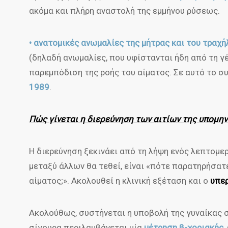
ακόμα και πλήρη αναστολή της εμμήνου ρύσεως.
• ανατομικές ανωμαλίες της μήτρας και του τραχή
(δηλαδή ανωμαλίες, που υφίστανται ήδη από τη γ
παρεμπόδιση της ροής του αίματος. Σε αυτό το 
1989
.
Πώς γίνεται η διερεύνηση των αιτίων της υπομην
Η διερεύνηση ξεκινάει από τη λήψη ενός λεπτομε
μεταξύ άλλων θα τεθεί, είναι «πότε παρατηρήσατ
αίματος;». Ακολουθεί η κλινική εξέταση και ο
υπε
Ακολούθως, συστήνεται η υποβολή της γυναίκας 
σίγουρα περιλαμβάνεται μία
μέτρηση β-χοριακής
,