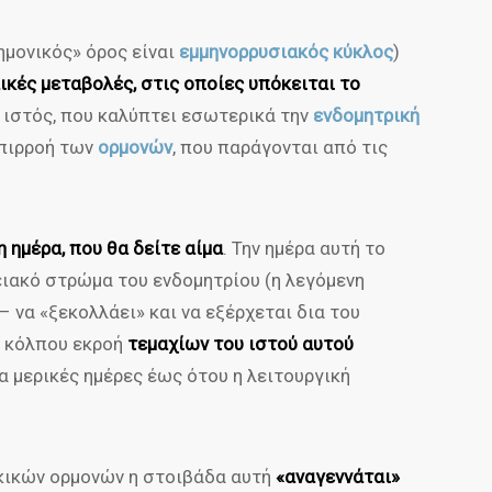
ημονικός» όρος είναι
εμμηνορρυσιακός κύκλος
)
ικές μεταβολές, στις οποίες υπόκειται το
 ιστός, που καλύπτει εσωτερικά την
ενδομητρική
επιρροή των
ορμονών
, που παράγονται από τις
 ημέρα, που θα δείτε αίμα
. Την ημέρα αυτή το
ειακό στρώμα του ενδομητρίου (η λεγόμενη
– να «ξεκολλάει» και να εξέρχεται δια του
ου κόλπου εκροή
τεμαχίων του ιστού αυτού
ια μερικές ημέρες έως ότου η λειτουργική
ηκικών ορμονών η στοιβάδα αυτή
«αναγεννάται»