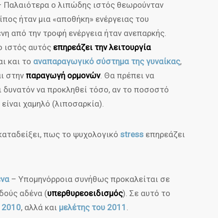
 Παλαιότερα ο λιπώδης ιστός θεωρούνταν
ίπος ήταν μια «αποθήκη» ενέργειας του
ενη από την τροφή ενέργεια ήταν ανεπαρκής.
ο ιστός αυτός
επηρεάζει την λειτουργία
αι και το
αναπαραγωγικό σύστημα της γυναίκας
,
ι στην
παραγωγή ορμονών
. Θα πρέπει να
ι δυνατόν να προκληθεί τόσο, αν το ποσοστό
ό είναι χαμηλό (λιποσαρκία).
καταδείξει, πως το ψυχολογικό
stress
επηρεάζει
ένα
– Υπομηνόρροια συνήθως προκαλείται σε
δούς αδένα (
υπερθυρεοειδισμός
). Σε αυτό το
 2010
, αλλά και
μελέτης του 2011
.