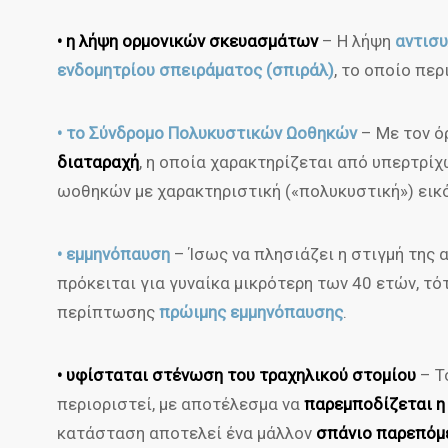
• η λήψη ορμονικών σκευασμάτων
– Η λήψη
αντισ
ενδομητρίου σπειράματος (σπιράλ)
, το οποίο πε
• το Σύνδρομο Πολυκυστικών Ωοθηκών
– Με τον ό
διαταραχή
, η οποία χαρακτηρίζεται από υπερτρί
ωοθηκών με χαρακτηριστική («πολυκυστική») εικ
• εμμηνόπαυση
– Ίσως να πλησιάζει η στιγμή της 
πρόκειται για γυναίκα μικρότερη των 40 ετών, τ
περίπτωσης
πρώιμης εμμηνόπαυσης
.
• υφίσταται στένωση του τραχηλικού στομίου
– Τ
περιοριστεί, με αποτέλεσμα να
παρεμποδίζεται η 
κατάσταση αποτελεί ένα μάλλον
σπάνιο παρεπόμ