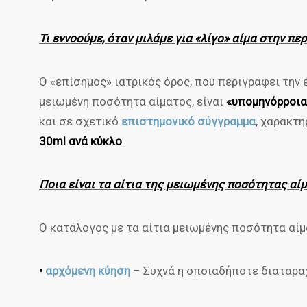
Τι εννοούμε, όταν μιλάμε για «λίγο» αίμα στην πε
Ο «επίσημος» ιατρικός όρος, που περιγράφει την 
μειωμένη ποσότητα αίματος, είναι
«υπομηνόρροια
και σε σχετικό
επιστημονικό σύγγραμμα
, χαρακτ
30ml ανά κύκλο
.
Ποια είναι τα αίτια της μειωμένης ποσότητας αί
Ο κατάλογος με τα αίτια μειωμένης ποσότητα αίμ
•
αρχόμενη κύηση
– Συχνά η οποιαδήποτε διαταρα