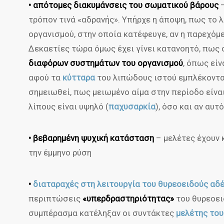
•
απότομες διακυμάνσεις του σωματικού βάρους
–
τρόπον τινά «αδρανής». Υπήρχε η άποψη, πως το λ
οργανισμού, στην οποία κατέφευγε, αν η παρεχόμ
Δεκαετίες τώρα όμως έχει γίνει κατανοητό, πως 
διαφόρων συστημάτων του οργανισμού
, όπως είν
αφού τα
κύτταρα
του λιπώδους ιστού εμπλέκοντα
σημειωθεί, πως μειωμένο αίμα στην περίοδο είνα
λίπους είναι υψηλό (
παχυσαρκία
), όσο και αν αυτ
• βεβαρημένη ψυχική κατάσταση
– μελέτες έχουν 
την έμμηνο ρύση
•
διαταραχές στη λειτουργία του θυρεοειδούς αδ
περιπτώσεις
«υπερδραστηριότητας»
του θυρεοει
συμπέρασμα κατέληξαν οι συντάκτες
μελέτης του