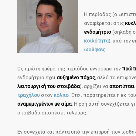
Η περίοδος (ο «επιστ
αναφέρεται στις
κυκλ
ενδομήτριο
(δηλαδή ο
κοιλότητα
), υπό την 
ωοθήκες
.
Ως πρώτη ημέρα της περιόδου εννοούμε την
πρώτη
ενδομήτριο έχει
αυξημένο πάχος
, αλλά το επιφαν
λειτουργική του στοιβάδα
), αρχίζει να
αποπίπτει
τραχήλου
στον
κόλπο
. Έτσι παρατηρείται η εκ τ
αναμεμιγμένων με αίμα
. Η ροή αυτή συνεχίζεται γ
στοιβάδα αποπέσει τελείως.
Εν συνεχεία και πάντα υπό την επιρροή των ωοθ