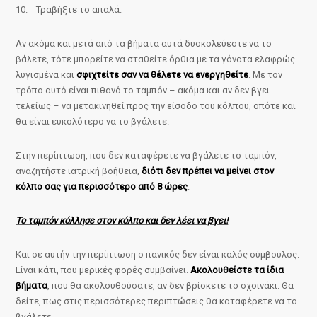
10. Τραβήξτε το απαλά.
Αν ακόμα και μετά από τα βήματα αυτά δυσκολεύεστε να το
βάλετε, τότε μπορείτε να σταθείτε όρθια με τα γόνατα ελαφρώς
λυγισμένα και
σφιχτείτε σαν να θέλετε να ενεργηθείτε
. Με τον
τρόπο αυτό είναι πιθανό το ταμπόν – ακόμα και αν δεν βγει
τελείως – να μετακινηθεί προς την είσοδο του κόλπου, οπότε και
θα είναι ευκολότερο να το βγάλετε.
Στην περίπτωση, που δεν καταφέρετε να βγάλετε το ταμπόν,
αναζητήστε ιατρική βοήθεια,
διότι δεν πρέπει να μείνει στον
κόλπο σας για περισσότερο από 8 ώρες
.
Το ταμπόν κόλλησε στον κόλπο και δεν λέει να βγει!
Και σε αυτήν την περίπτωση ο πανικός δεν είναι καλός σύμβουλος.
Είναι κάτι, που μερικές φορές συμβαίνει.
Ακολουθείστε τα ίδια
βήματα
, που θα ακολουθούσατε, αν δεν βρίσκετε το σχοινάκι. Θα
δείτε, πως στις περισσότερες περιπτώσεις θα καταφέρετε να το
βγάλετε.