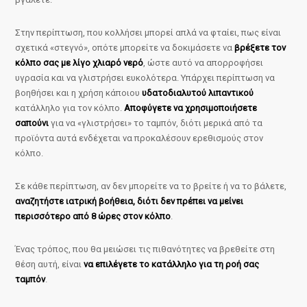
Στην περίπτωση, που κολλήσει μπορεί απλά να φταίει, πως είναι
σχετικά «στεγνό», οπότε μπορείτε να δοκιμάσετε να
βρέξετε τον
κόλπο σας με λίγο χλιαρό νερό
, ώστε αυτό να απορροφήσει
υγρασία και να γλιστρήσει ευκολότερα. Υπάρχει περίπτωση να
βοηθήσει και η χρήση κάποιου
υδατοδιαλυτού λιπαντικού
κατάλληλο για τον κόλπο.
Αποφύγετε να χρησιμοποιήσετε
σαπούνι
για να «γλιστρήσει» το ταμπόν, διότι μερικά από τα
προϊόντα αυτά ενδέχεται να προκαλέσουν ερεθισμούς στον
κόλπο.
Σε κάθε περίπτωση, αν δεν μπορείτε να το βρείτε ή να το βάλετε,
αναζητήστε ιατρική βοήθεια, διότι δεν πρέπει να μείνει
περισσότερο από 8 ώρες στον κόλπο
.
Ένας τρόπος, που θα μειώσει τις πιθανότητες να βρεθείτε στη
θέση αυτή, είναι
να επιλέγετε το κατάλληλο για τη ροή σας
ταμπόν
.