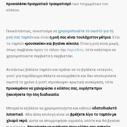
προκαλέσει πραγματικό τραυματισμό
των τοιχωμάτων του
κόλπου.
Γενικά πάντως, συνιστούμε να
χρησιμοποιείτε το σωστό για τη
ροή σας ταμπόν
και όταν
η ροή σας είναι τουλάχιστον μέτρια
. Έτσι
το ταμπόν
«μουσκεύει» και βγαίνει εύκολα
. Όταν η ροή είναι μικρή,
όπως συμβαίνει προς το τέλος της
περιόδου
, τότε καλύτερα να
χρησιμοποιείτε σερβιέτα ή σερβιετάκι.
Αν πάντως βάλατε ταμπόν και πρέπει να το βγάλετε «στεγνό»,
γιατί για παράδειγμα θέλετε να κοιμηθείτε και δεν υπολογίσατε
σωστά το χρόνο ή γιατί «προέκυψε» ερωτική συνεύρεση, τότε
προκειμένου να χαλαρώσει ο κόλπος σας, ουρήστε πριν
ξεκινήσετε την όλη διαδικασία
.
Μπορείτε εξάλλου να χρησιμοποιήστε και κάποιο
υδατοδιαλυτό
λιπαντικό
. Μία άλλη επιλογή είναι να
βρέξετε λίγο το ταμπόν με
χλιαρό νερό
, ώστε να απορροφήσει υγρασία, οπότε και θα βγαίνει
πιο εύκολα.
Αποφύγετε να εισάγετε στον κόλπο σας σαπούνι
,