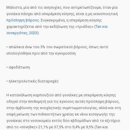
Μάλιστα, μία από τις ανησυχίες, που αντιμετωπίζουμε, όταν μία
γυναίκα πάσχει από υπερέμεση κύησης, είναι η μη ικανοποιητική
πρόσληψη βάρους
. Συγκεκριμένα, η υπερέμεση κύησης
χαρακτηρίζεται από την εκδήλωση της «τριάδας» (
Tan και
συνεργάτες, 2023
):
• απώλεια άνω του 5% του σωματικού βάρους, όπως αυτό
υπολογίσθηκε πριν από την εγκυμοσύνη
• αφυδάτωση
• ηλεκτρολυτικές διαταραχές
Η κατανάλωση καρπουζιού από γυναίκες με υπερέμεση κύησης
οδηγεί στην επιθυμητή για τις εγκύους αυτές πρόσληψη βάρους,
στην άμβλυνση της ενοχλητικής συμπτωματολογίας, αλλά και στη
σαφή μείωση των πιθανοτήτων χρείας εκ νέου εισαγωγής της
γυναίκας στο νοσοκομείο εντός δύο εβδομάδων από το εξιτήριο
από το «σύνηθες» 21,1% με 37,5% στο 9,4% με 9,5% (Tan και