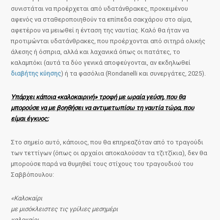
συνιστάται να προέρχεται από υδατάνθρακες, προκειμένου
αφενός να σταθεροποιηθούν τα επίπεδα σακχάρου στο αίμα,
αφετέρου να μειωθεί η ένταση της ναυτίας. Καλό θα ήταν να
προτιμώνται υδατάνθρακες, που προέρχονται από σιτηρά ολικής
άλεσης ή όσπρια, αλλά και λαχανικά όπως οι πατάτες, το
καλαμπόκι (αυτά τα δύο γενικά αποφεύγονται, αν εκδηλωθεί
διαβήτης κύησης
) ή τα φασόλια (Rondanelli και συνεργάτες, 2025).
Υπάρχει κάποια «καλοκαιρινή» τροφή με ωραία γεύση, που θα
μπορούσε να με βοηθήσει να αντιμετωπίσω τη ναυτία τώρα, που
είμαι έγκυος;
Στο σημείο αυτό, κάποιος, που θα επηρεαζόταν από το τραγούδι
των τεττίγων (όπως οι αρχαίοι αποκαλούσαν τα τζιτζίκια), δεν θα
μπορούσε παρά να θυμηθεί τους στίχους του τραγουδιού του
Σαββόπουλου:
«Καλοκαίρι
με μισόκλειστες τις γρίλιες μεσημέρι
καλοκαίρι