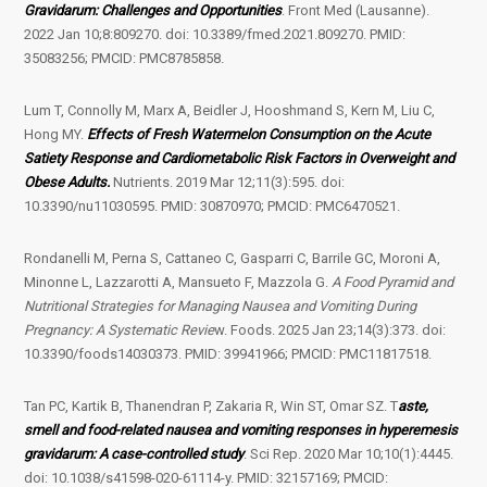
Gravidarum: Challenges and Opportunities
. Front Med (Lausanne).
2022 Jan 10;8:809270. doi: 10.3389/fmed.2021.809270. PMID:
35083256; PMCID: PMC8785858.
Lum T, Connolly M, Marx A, Beidler J, Hooshmand S, Kern M, Liu C,
Hong MY.
Effects of Fresh Watermelon Consumption on the Acute
Satiety Response and Cardiometabolic Risk Factors in Overweight and
Obese Adults.
Nutrients. 2019 Mar 12;11(3):595. doi:
10.3390/nu11030595. PMID: 30870970; PMCID: PMC6470521.
Rondanelli M, Perna S, Cattaneo C, Gasparri C, Barrile GC, Moroni A,
Minonne L, Lazzarotti A, Mansueto F, Mazzola G.
A Food Pyramid and
Nutritional Strategies for Managing Nausea and Vomiting During
Pregnancy: A Systematic Revie
w. Foods. 2025 Jan 23;14(3):373. doi:
10.3390/foods14030373. PMID: 39941966; PMCID: PMC11817518.
Tan PC, Kartik B, Thanendran P, Zakaria R, Win ST, Omar SZ. T
aste,
smell and food-related nausea and vomiting responses in hyperemesis
gravidarum: A case-controlled study
. Sci Rep. 2020 Mar 10;10(1):4445.
doi: 10.1038/s41598-020-61114-y. PMID: 32157169; PMCID: