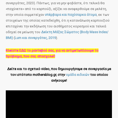
συνεργάτες, 2023). Πάντως, για να μην φοβάστε, ότι τελικά θα
«παχύνετε» από το καρπούζι, αξίζει να αναφερθούμε σε μελέτη,
στην οποία συμμετείχαν
υπέρβαρα και παχύσαρκα άτομα
, εκ των
στοιχείων της οποίας κατεδείχθη, ότι η κατανάλωση καρπουζιού
επιταχύνει την εκδήλωση του αισθήματος κορεσμού και τελικά
οδηγεί σε μείωση του
Δείκτη Μάζας Σώματος (Body Mass Index/
BMI)
(
Lum και συνεργάτες, 2019
).
Κλείστε ΕΔΩ το ραντεβού σας, για να αντιμετωπίσουμε το
πρόβλημα, που σας απασχολεί!
Δείτε και το σχετικό video, που δημιουργήσαμε σε συνεργασία με
τον ιστότοπο mothersblog.gr, στην
ομάδα ειδικών
του οποίου
ανήκουμε!