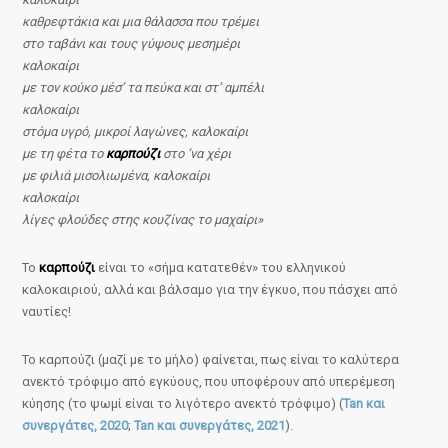
καθρεφτάκια και μια θάλασσα που τρέμει
στο ταβάνι και τους γύψους μεσημέρι
καλοκαίρι
με τον κούκο μέσ’ τα πεύκα και στ’ αμπέλι
καλοκαίρι
στόμα υγρό, μικροί λαγώνες, καλοκαίρι
με τη φέτα το
καρπούζι
στο ‘να χέρι
με φιλιά μισολιωμένα, καλοκαίρι
καλοκαίρι
λίγες φλούδες στης κουζίνας το μαχαίρι»
Το
καρπούζι
είναι το «σήμα κατατεθέν» του ελληνικού
καλοκαιριού, αλλά και βάλσαμο για την έγκυο, που πάσχει από
ναυτίες!
Το καρπούζι (μαζί με το μήλο) φαίνεται, πως είναι το καλύτερα
ανεκτό τρόφιμο από εγκύους, που υποφέρουν από υπερέμεση
κύησης (το ψωμί είναι το λιγότερο ανεκτό τρόφιμο) (
Tan και
συνεργάτες, 2020
;
Tan και συνεργάτες, 2021
).