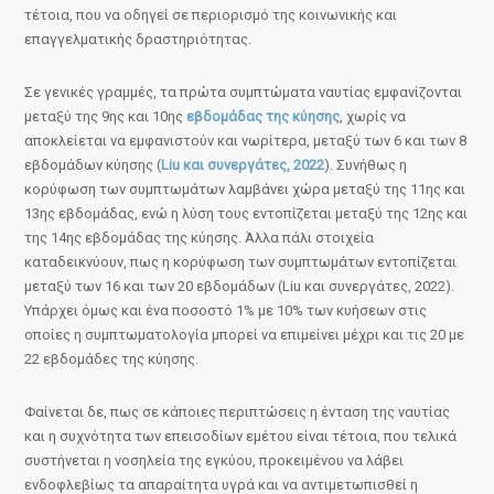
τέτοια, που να οδηγεί σε περιορισμό της κοινωνικής και
επαγγελματικής δραστηριότητας.
Σε γενικές γραμμές, τα πρώτα συμπτώματα ναυτίας εμφανίζονται
μεταξύ της 9ης και 10ης
εβδομάδας της κύησης
, χωρίς να
αποκλείεται να εμφανιστούν και νωρίτερα, μεταξύ των 6 και των 8
εβδομάδων κύησης (
Liu και συνεργάτες, 2022
). Συνήθως η
κορύφωση των συμπτωμάτων λαμβάνει χώρα μεταξύ της 11ης και
13ης εβδομάδας, ενώ η λύση τους εντοπίζεται μεταξύ της 12ης και
της 14ης εβδομάδας της κύησης. Άλλα πάλι στοιχεία
καταδεικνύουν, πως η κορύφωση των συμπτωμάτων εντοπίζεται
μεταξύ των 16 και των 20 εβδομάδων (Liu και συνεργάτες, 2022).
Υπάρχει όμως και ένα ποσοστό 1% με 10% των κυήσεων στις
οποίες η συμπτωματολογία μπορεί να επιμείνει μέχρι και τις 20 με
22 εβδομάδες της κύησης.
Φαίνεται δε, πως σε κάποιες περιπτώσεις η ένταση της ναυτίας
και η συχνότητα των επεισοδίων εμέτου είναι τέτοια, που τελικά
συστήνεται η νοσηλεία της εγκύου, προκειμένου να λάβει
ενδοφλεβίως τα απαραίτητα υγρά και να αντιμετωπισθεί η