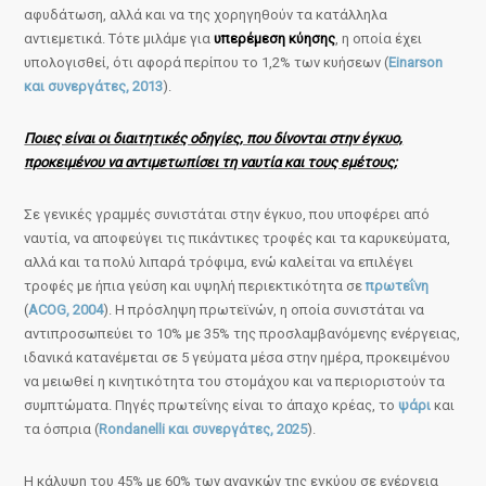
αφυδάτωση, αλλά και να της χορηγηθούν τα κατάλληλα
αντιεμετικά. Τότε μιλάμε για
υπερέμεση κύησης
, η οποία έχει
υπολογισθεί, ότι αφορά περίπου το 1,2% των κυήσεων (
Einarson
και συνεργάτες, 2013
).
Ποιες είναι οι διαιτητικές οδηγίες, που δίνονται στην έγκυο,
προκειμένου να αντιμετωπίσει τη ναυτία και τους εμέτους;
Σε γενικές γραμμές συνιστάται στην έγκυο, που υποφέρει από
ναυτία, να αποφεύγει τις πικάντικες τροφές και τα καρυκεύματα,
αλλά και τα πολύ λιπαρά τρόφιμα, ενώ καλείται να επιλέγει
τροφές με ήπια γεύση και υψηλή περιεκτικότητα σε
πρωτεΐνη
(
ACOG, 2004
). Η πρόσληψη πρωτεϊνών, η οποία συνιστάται να
αντιπροσωπεύει το 10% με 35% της προσλαμβανόμενης ενέργειας,
ιδανικά κατανέμεται σε 5 γεύματα μέσα στην ημέρα, προκειμένου
να μειωθεί η κινητικότητα του στομάχου και να περιοριστούν τα
συμπτώματα. Πηγές πρωτεΐνης είναι το άπαχο κρέας, το
ψάρι
και
τα όσπρια (
Rondanelli και συνεργάτες, 2025
).
Η κάλυψη του 45% με 60% των αναγκών της εγκύου σε ενέργεια