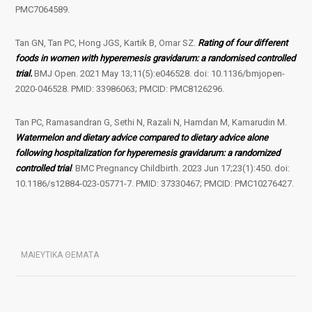
PMC7064589.
Tan GN, Tan PC, Hong JGS, Kartik B, Omar SZ.
Rating of four different
foods in women with hyperemesis gravidarum: a randomised controlled
trial.
BMJ Open. 2021 May 13;11(5):e046528. doi: 10.1136/bmjopen-
2020-046528. PMID: 33986063; PMCID: PMC8126296.
Tan PC, Ramasandran G, Sethi N, Razali N, Hamdan M, Kamarudin M.
Watermelon and dietary advice compared to dietary advice alone
following hospitalization for hyperemesis gravidarum: a randomized
controlled trial
. BMC Pregnancy Childbirth. 2023 Jun 17;23(1):450. doi:
10.1186/s12884-023-05771-7. PMID: 37330467; PMCID: PMC10276427.
ΜΑΙΕΥΤΙΚΑ ΘΕΜΑΤΑ