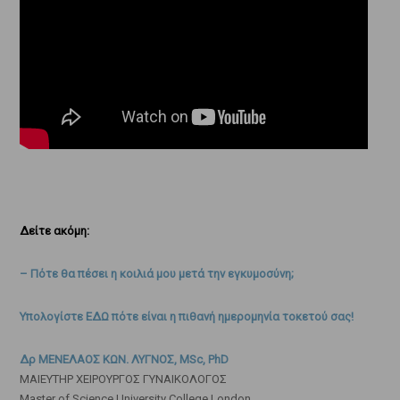
Δείτε ακόμη:
– Πότε θα πέσει η κοιλιά μου μετά την εγκυμοσύνη;
Υπολογίστε ΕΔΩ πότε είναι η πιθανή ημερομηνία τοκετού σας!
Δρ ΜΕΝΕΛΑΟΣ ΚΩΝ. ΛΥΓΝΟΣ, MSc, PhD
ΜΑΙΕΥΤΗΡ ΧΕΙΡΟΥΡΓΟΣ ΓΥΝΑΙΚΟΛΟΓΟΣ
Master of Science University College London