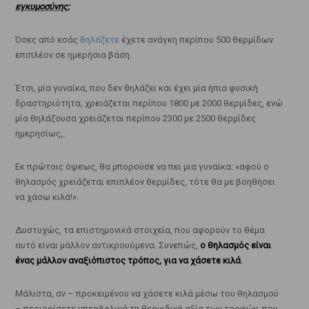
εγκυμοσύνης;
Όσες από εσάς
θηλάζετε
έχετε ανάγκη περίπου 500 θερμίδων
επιπλέον σε ημερήσια βάση.
Έτσι, μία γυναίκα, που δεν θηλάζει και έχει μία ήπια φυσική
δραστηριότητα, χρειάζεται περίπου 1800 με 2000 θερμίδες, ενώ
μία θηλάζουσα χρειάζεται περίπου 2300 με 2500 θερμίδες
ημερησίως,.
Εκ πρώτοις όψεως, θα μπορούσε να πει μια γυναίκα: «αφού ο
θηλασμός χρειάζεται επιπλέον θερμίδες, τότε θα με βοηθήσει
να χάσω κιλά!».
Δυστυχώς, τα επιστημονικά στοιχεία, που αφορούν το θέμα
αυτό είναι μάλλον αντικρουόμενα. Συνεπώς,
ο θηλασμός είναι
ένας μάλλον αναξιόπιστος τρόπος, για να χάσετε κιλά
.
Μάλιστα, αν – προκειμένου να χάσετε κιλά μέσω του θηλασμού
– περιορίσετε υπερβολικά τη θερμιδική αξία των τροφών, που