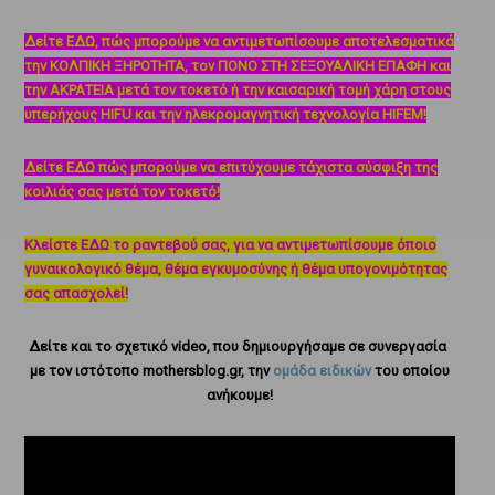
Δείτε ΕΔΩ, πώς μπορούμε να αντιμετωπίσουμε αποτελεσματικά
την ΚΟΛΠΙΚΗ ΞΗΡΟΤΗΤΑ, τον ΠΟΝΟ ΣΤΗ ΣΕΞΟΥΑΛΙΚΗ ΕΠΑΦΗ και
την ΑΚΡΑΤΕΙΑ μετά τον τοκετό ή την καισαρική τομή χάρη στους
υπερήχους HIFU και την ηλεκρομαγνητική τεχνολογία HIFEM!
Δείτε ΕΔΩ πώς μπορούμε να επιτύχουμε τάχιστα σύσφιξη της
κοιλιάς σας μετά τον τοκετό!
Κλείστε ΕΔΩ το ραντεβού σας, για να αντιμετωπίσουμε όποιο
γυναικολογικό θέμα, θέμα εγκυμοσύνης ή θέμα υπογονιμότητας
σας απασχολεί!
Δείτε και το σχετικό video, που δημιουργήσαμε σε συνεργασία
με τον ιστότοπο mothersblog.gr, την
ομάδα ειδικών
του οποίου
ανήκουμε!