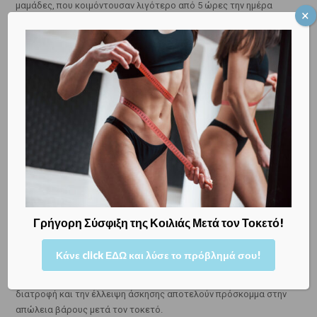
μαμάδες, που κοιμόντουσαν λιγότερο από 5 ώρες την ημέρα
είχαν αυξημένες πιθανότητες να μην καταφέρουν να χάσουν τα
κιλά της εγκυμοσύνης σε σύγκριση με άλλες, που κοιμόντουσαν
7 ή περισσότερες ώρες.
Η έλλειψη ύπνου
επηρεάζει την παραγωγή ορμονών
από το
σώμα σας και κατ’ επέκταση το μεταβολισμό σας.
Επίσης, όσοι άνθρωποι κοιμούνται λίγες ώρες, είναι πιο πιθανό
να αισθάνονται κατά τη διάρκεια της ημέρας, πως
του λείπει
ενέργεια
και να καταφύγουν στην
κατανάλωση τροφών με
υψηλή θερμιδική αξία
, προκειμένου να αισθανθούν καλύτερα.
Μια άλλη συνήθεια, που επηρεάζει αρνητικά τις πιθανότητές
Γρήγορη Σύσφιξη της Κοιλιάς Μετά τον Τοκετό!
σας να χάσετε τα κιλά της εγκυμοσύνης είναι η
καθιστική ζωή
,
όπως άλλωστε κατέδειξε και μία
μελέτη του 2007
. Οι συντάκτες
Κάνε click ΕΔΩ και λύσε το πρόβλημά σου!
της μελέτης αυτής συμπέραναν, πως η επί μακρόν
παρακολούθηση τηλεόρασης, σε συνδυασμό με την κακή
διατροφή και την έλλειψη άσκησης αποτελούν πρόσκομμα στην
απώλεια βάρους μετά τον τοκετό.