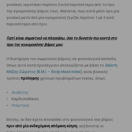
γυναίκες «κρατάνε» περίπου 5 κιλά περισσότερα από το προ
της εγκυμοσύνης βάρος τους. Φαίνεται, πως κατά μέσο όρο μία
γυναίκα μετά από μία εγκυμοσύνη ζυγίζει περίπου 1 με 2 κιλά
περισσότερα από πριν.
Γιατί είναι σημαντικό να πλησιάσω, όσο το δυνατόν πιο κοντά στο
προ της εγκυμοσύνης βάρος μου;
Η διατήρηση του σωματικού βάρους σε φυσιολογικά επίπεδα,
όπως αυτό κατά προσέγγισιν υπολογίζεται με βάση το
Δείκτη
Μάζας Σώματος (B.M.I. – Body Mass Index)
, είναι βασικός
τρόπος
πρόληψης
χρόνιων προβλημάτων υγείας, όπως:
•
Διαβήτης
• Καρδιοπάθειες
•
Υπέρταση
Επίσης, αν δεν έχετε επανέλθει στο φυσιολογικό σας βάρος
πριν από μία ενδεχόμενη επόμενη κύηση
, αυξάνονται οι