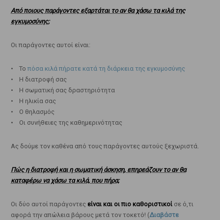
Από ποιους παράγοντες εξαρτάται το αν θα χάσω τα κιλά της
εγκυμοσύνης;
Οι παράγοντες αυτοί είναι:
• Το
πόσα κιλά πήρατε κατά τη διάρκεια της εγκυμοσύνης
• Η διατροφή σας
• Η σωματική σας δραστηριότητα
• Η ηλικία σας
• Ο θηλασμός
• Οι συνήθειες της καθημερινότητας
Ας δούμε τον καθένα από τους παράγοντες αυτούς ξεχωριστά.
Πώς η διατροφή και η σωματική άσκηση, επηρεάζουν το αν θα
καταφέρω να χάσω τα κιλά, που πήρα;
Οι δύο αυτοί παράγοντες
είναι και οι πιο καθοριστικοί
σε ό,τι
αφορά την απώλεια βάρους μετά τον τοκετό! (
Διαβάστε