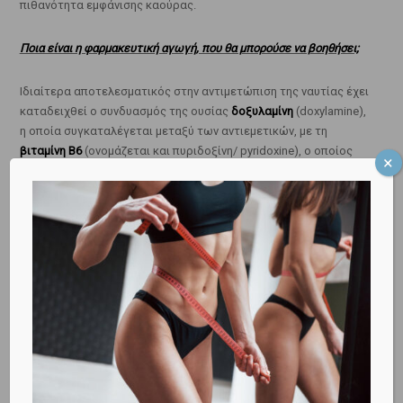
πιθανότητα εμφάνισης καούρας.
Ποια είναι η φαρμακευτική αγωγή, που θα μπορούσε να βοηθήσει;
Ιδιαίτερα αποτελεσματικός στην αντιμετώπιση της ναυτίας έχει
καταδειχθεί ο συνδυασμός της ουσίας
δοξυλαμίνη
(doxylamine),
η οποία συγκαταλέγεται μεταξύ των αντιεμετικών, με τη
βιταμίνη B6
(ονομάζεται και πυριδοξίνη/ pyridoxine), ο οποίος
θεωρείται και ασφαλής για το έμβρυο (
Ebrahimi και συνεργάτες,
2010
;
Nelson-Piercy και συνεργάτες, 2024
).
Κλείστε ΕΔΩ το ραντεβού σας, για να αντιμετωπίσουμε όποιο
γυναικολογικό θέμα, θέμα εγκυμοσύνης ή θέμα υπογονιμότητας
σας απασχολεί!
Δείτε ΕΔΩ σε ποιο στάδιο της κύησης βρίσκεστε!
Δρ ΜΕΝΕΛΑΟΣ ΚΩΝ. ΛΥΓΝΟΣ, MSc, PhD
ΜΑΙΕΥΤΗΡ ΧΕΙΡΟΥΡΓΟΣ ΓΥΝΑΙΚΟΛΟΓΟΣ
Master of Science University College London