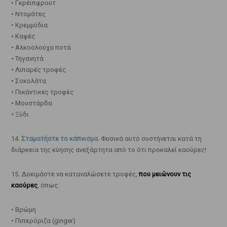
• Γκρέιπφρουτ
• Ντομάτες
• Κρεμμύδια
• Καφές
• Αλκοολούχα ποτά
• Τηγανητά
• Λιπαρές τροφές
• Σοκολάτα
• Πικάντικες τροφές
• Μουστάρδα
• Ξύδι
14.
Σταματήστε το κάπνισμα.
Φυσικά αυτό συστήνεται κατά τη
διάρκεια της κύησης ανεξάρτητα από το ότι προκαλεί καούρες!
15. Δοκιμάστε να καταναλώσετε τροφές,
που μειώνουν τις
καούρες
, όπως:
• Βρώμη
• Πιπερόριζα (ginger)