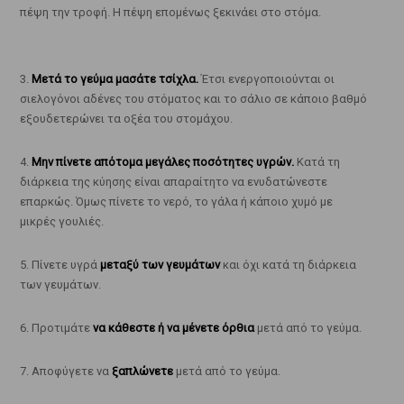
πέψη την τροφή. Η πέψη επομένως ξεκινάει στο στόμα.
3.
Μετά το γεύμα μασάτε τσίχλα.
Έτσι ενεργοποιούνται οι
σιελογόνοι αδένες του στόματος και το σάλιο σε κάποιο βαθμό
εξουδετερώνει τα οξέα του στομάχου.
4.
Μην πίνετε απότομα μεγάλες ποσότητες υγρών.
Κατά τη
διάρκεια της κύησης είναι απαραίτητο να ενυδατώνεστε
επαρκώς. Όμως πίνετε το νερό, το γάλα ή κάποιο χυμό με
μικρές γουλιές.
5. Πίνετε υγρά
μεταξύ των γευμάτων
και όχι κατά τη διάρκεια
των γευμάτων.
6. Προτιμάτε
να κάθεστε ή να μένετε όρθια
μετά από το γεύμα.
7. Αποφύγετε να
ξαπλώνετε
μετά από το γεύμα.