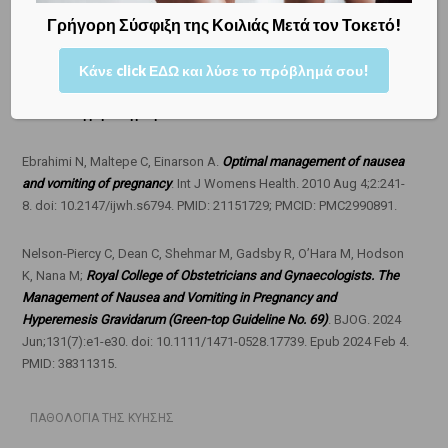
Διδάκτωρ Μαιευτικής Γυναικολογίας
Γρήγορη Σύσφιξη της Κοιλιάς Μετά τον Τοκετό!
Κάνε click ΕΔΩ και λύσε το πρόβλημά σου!
Ενδεικτική βιβλιογραφία
Ebrahimi N, Maltepe C, Einarson A.
Optimal management of nausea
and vomiting of pregnancy
. Int J Womens Health. 2010 Aug 4;2:241-
8. doi: 10.2147/ijwh.s6794. PMID: 21151729; PMCID: PMC2990891.
Nelson-Piercy C, Dean C, Shehmar M, Gadsby R, O’Hara M, Hodson
K, Nana M;
Royal College of Obstetricians and Gynaecologists. The
Management of Nausea and Vomiting in Pregnancy and
Hyperemesis Gravidarum (Green-top Guideline No. 69)
. BJOG. 2024
Jun;131(7):e1-e30. doi: 10.1111/1471-0528.17739. Epub 2024 Feb 4.
PMID: 38311315.
ΠΑΘΟΛΟΓΙΑ ΤΗΣ ΚΥΗΣΗΣ