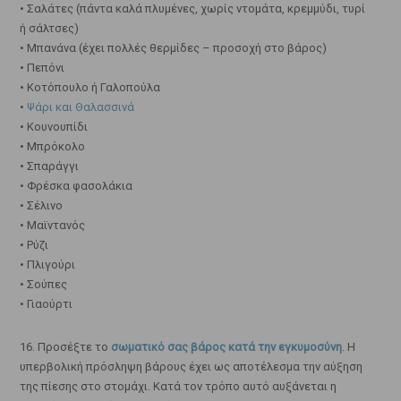
• Σαλάτες (πάντα καλά πλυμένες, χωρίς ντομάτα, κρεμμύδι, τυρί
ή σάλτσες)
• Μπανάνα (έχει πολλές θερμίδες – προσοχή στο βάρος)
• Πεπόνι
• Κοτόπουλο ή Γαλοπούλα
•
Ψάρι και Θαλασσινά
• Κουνουπίδι
• Μπρόκολο
• Σπαράγγι
• Φρέσκα φασολάκια
• Σέλινο
• Μαϊντανός
• Ρύζι
• Πλιγούρι
• Σούπες
• Γιαούρτι
16. Προσέξτε το
σωματικό σας βάρος κατά την εγκυμοσύνη
. Η
υπερβολική πρόσληψη βάρους έχει ως αποτέλεσμα την αύξηση
της πίεσης στο στομάχι. Κατά τον τρόπο αυτό αυξάνεται η