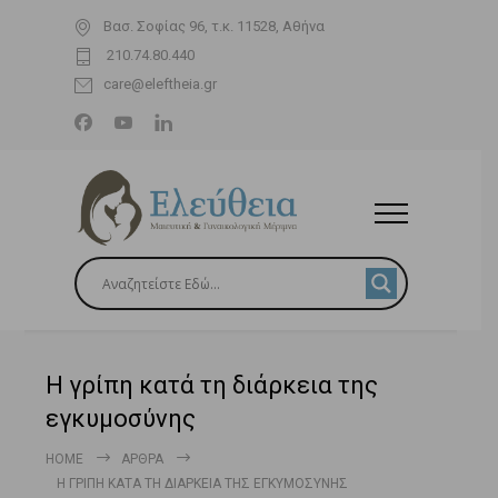
Βασ. Σοφίας 96, τ.κ. 11528, Αθήνα
210.74.80.440
care@eleftheia.gr
Η γρίπη κατά τη διάρκεια της
εγκυμοσύνης
HOME
ΆΡΘΡΑ
Η ΓΡΊΠΗ ΚΑΤΆ ΤΗ ΔΙΆΡΚΕΙΑ ΤΗΣ ΕΓΚΥΜΟΣΎΝΗΣ