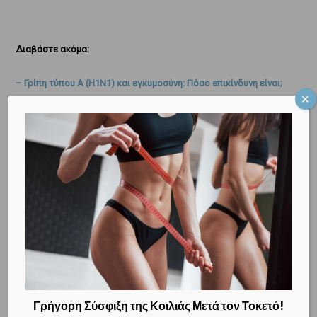
Διαβάστε ακόμα:
– Γρίπη τύπου Α (Η1Ν1) και εγκυμοσύνη: Πόσο επικίνδυνη είναι;
– Γρίπη τύπου Α (Η1Ν1) και εγκυμοσύνη: Υπάρχει προστασία;
Πώς αντιμετωπίζεται;
– Είμαι έγκυος: να εμβολιαστώ για τη γρίπη;
Δρ ΜΕΝΕΛΑΟΣ ΚΩΝ. ΛΥΓΝΟΣ, MSc, PhD
ΜΑΙΕΥΤΗΡ ΧΕΙΡΟΥΡΓΟΣ ΓΥΝΑΙΚΟΛΟΓΟΣ
Master of Science University College London
Διδάκτωρ Μαιευτικής Γυναικολογίας
Γρήγορη Σύσφιξη της Κοιλιάς Μετά τον Τοκετό!