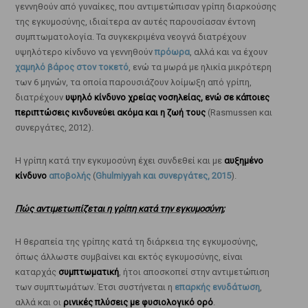
γεννηθούν από γυναίκες, που αντιμετώπισαν γρίπη διαρκούσης
της εγκυμοσύνης, ιδιαίτερα αν αυτές παρουσίασαν έντονη
συμπτωματολογία. Τα συγκεκριμένα νεογνά διατρέχουν
υψηλότερο κίνδυνο να γεννηθούν
πρόωρα
, αλλά και να έχουν
χαμηλό βάρος στον τοκετό
, ενώ τα μωρά με ηλικία μικρότερη
των 6 μηνών, τα οποία παρουσιάζουν λοίμωξη από γρίπη,
διατρέχουν
υψηλό κίνδυνο χρείας νοσηλείας, ενώ σε κάποιες
περιπτώσεις κινδυνεύει ακόμα και η ζωή τους
(Rasmussen και
συνεργάτες, 2012).
Η γρίπη κατά την εγκυμοσύνη έχει συνδεθεί και με
αυξημένο
κίνδυνο
αποβολής
(
Ghulmiyyah και συνεργάτες, 2015
).
Πώς αντιμετωπίζεται η γρίπη κατά την εγκυμοσύνη;
Η θεραπεία της γρίπης κατά τη διάρκεια της εγκυμοσύνης,
όπως άλλωστε συμβαίνει και εκτός εγκυμοσύνης, είναι
καταρχάς
συμπτωματική
, ήτοι αποσκοπεί στην αντιμετώπιση
των συμπτωμάτων. Έτσι συστήνεται η
επαρκής ενυδάτωση
,
αλλά και οι
ρινικές πλύσεις με φυσιολογικό ορό
.