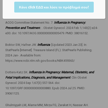
Κάνε click ΕΔΩ και λύσε το πρόβλημά σου!
Ενδεικτική βιβλιογραφία
ACOG Committee Statement No. 7.
Influenza in Pregnancy:
Prevention and Treatmen
t: . Obstet Gynecol. 2024 Feb 1;143(2):e24-
e30. doi: 10.1097/AOG.0000000000005479. PMID: 38016152.
Boktor SW, Hafner JW.
Influenza
. [Updated 2023 Jan 23]. In:
StatPearls [Internet]. Treasure Island (FL): StatPearls Publishing;
2024 Jan-. Available from:
https://www.ncbi.nlm.nih.gov/books/NBK459363/
Dotters-Katz SK.
Influenza in Pregnancy: Maternal, Obstetric, and
Fetal Implications, Diagnosis, and Management
. Clin Obstet
Gynecol. 2024 Sep 1;67(3):557-564. doi:
10.1097/GRF.0000000000000880. Epub 2024 Jul 25. PMID:
39061125.
Ghulmiyyah LM, Alame MM, Mirza FG, Zaraket H, Nassar AH.