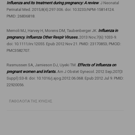
Influenza and its treatment during pregnancy: A review
. J Neonatal
Perinatal Med. 2015;8(4):297-306. doi: 10.3233/NPM-15814124.
PMID: 26836818.
Memoli MJ, Harvey H, Morens DM, Taubenberger JK.
Influenza in
pregnancy. Influenza Other Respir Viruses.
2013 Nov;7(6):1033-9.
doi: 10.1111/irv.12055. Epub 2012 Nov 21. PMID: 23170853; PMCID:
PMC3582707.
Rasmussen SA, Jamieson DJ, Uyeki TM.
Effects of influenza on
pregnant women and infants.
Am J Obstet Gynecol. 2012 Sep;207(3
Suppl):S3-8. doi: 10.1016/j.ajog.2012.06.068. Epub 2012 Jul 9. PMID:
22920056.
ΠΑΘΟΛΟΓΙΑ ΤΗΣ ΚΥΗΣΗΣ