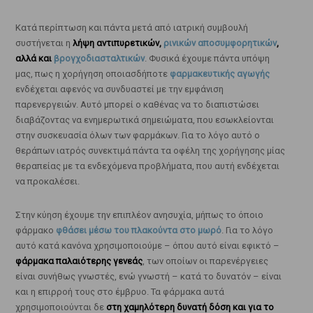
Κατά περίπτωση και πάντα μετά από ιατρική συμβουλή
συστήνεται η
λήψη αντιπυρετικών,
ρινικών αποσυμφορητικών
,
αλλά και
βρογχοδιασταλτικών
. Φυσικά έχουμε πάντα υπόψη
μας, πως η χορήγηση οποιασδήποτε
φαρμακευτικής αγωγής
ενδέχεται αφενός να συνδυαστεί με την εμφάνιση
παρενεργειών. Αυτό μπορεί ο καθένας να το διαπιστώσει
διαβάζοντας να ενημερωτικά σημειώματα, που εσωκλείονται
στην συσκευασία όλων των φαρμάκων. Για το λόγο αυτό ο
θεράπων ιατρός συνεκτιμά πάντα τα οφέλη της χορήγησης μίας
θεραπείας με τα ενδεχόμενα προβλήματα, που αυτή ενδέχεται
να προκαλέσει.
Στην κύηση έχουμε την επιπλέον ανησυχία, μήπως το όποιο
φάρμακο
φθάσει μέσω του πλακούντα στο μωρό
. Για το λόγο
αυτό κατά κανόνα χρησιμοποιούμε – όπου αυτό είναι εφικτό –
φάρμακα παλαιότερης γενεάς
, των οποίων οι παρενέργειες
είναι συνήθως γνωστές, ενώ γνωστή – κατά το δυνατόν – είναι
και η επιρροή τους στο έμβρυο. Τα φάρμακα αυτά
χρησιμοποιούνται δε
στη χαμηλότερη δυνατή δόση και για το