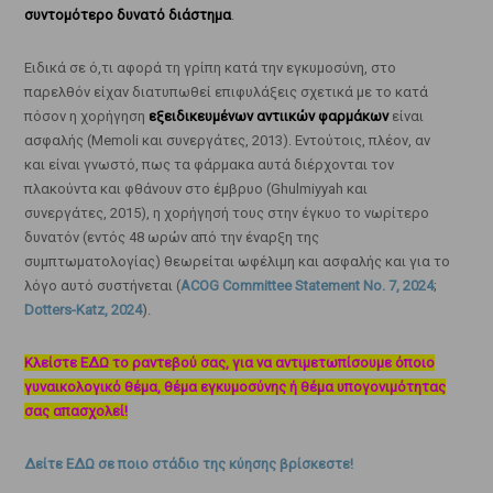
συντομότερο δυνατό διάστημα
.
Ειδικά σε ό,τι αφορά τη γρίπη κατά την εγκυμοσύνη, στο
παρελθόν είχαν διατυπωθεί επιφυλάξεις σχετικά με το κατά
πόσον η χορήγηση
εξειδικευμένων αντιικών φαρμάκων
είναι
ασφαλής (Memoli και συνεργάτες, 2013). Εντούτοις, πλέον, αν
και είναι γνωστό, πως τα φάρμακα αυτά διέρχονται τον
πλακούντα και φθάνουν στο έμβρυο (Ghulmiyyah και
συνεργάτες, 2015), η χορήγησή τους στην έγκυο το νωρίτερο
δυνατόν (εντός 48 ωρών από την έναρξη της
συμπτωματολογίας) θεωρείται ωφέλιμη και ασφαλής και για το
λόγο αυτό συστήνεται (
ACOG Committee Statement No. 7, 2024
;
Dotters-Katz, 2024
).
Κλείστε ΕΔΩ το ραντεβού σας, για να αντιμετωπίσουμε όποιο
γυναικολογικό θέμα, θέμα εγκυμοσύνης ή θέμα υπογονιμότητας
σας απασχολεί!
Δείτε ΕΔΩ σε ποιο στάδιο της κύησης βρίσκεστε!