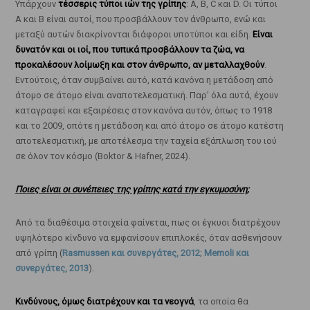
Υπάρχουν
τέσσερις τύποι ιών της γρίπης
: A, B, C και D. Οι τύποι
Α και Β είναι αυτοί, που προσβάλλουν τον άνθρωπο, ενώ και
μεταξύ αυτών διακρίνονται διάφοροι υποτύποι και είδη.
Είναι
δυνατόν και οι ιοί, που τυπικά προσβάλλουν τα ζώα, να
προκαλέσουν λοίμωξη και στον άνθρωπο, αν μεταλλαχθούν
.
Εντούτοις, όταν συμβαίνει αυτό, κατά κανόνα η μετάδοση από
άτομο σε άτομο είναι αναποτελεσματική. Παρ’ όλα αυτά, έχουν
καταγραφεί και εξαιρέσεις στον κανόνα αυτόν, όπως το 1918
και το 2009, οπότε η μετάδοση και από άτομο σε άτομο κατέστη
αποτελεσματική, με αποτέλεσμα την ταχεία εξάπλωση του ιού
σε όλον τον κόσμο (Boktor & Hafner, 2024).
Ποιες είναι οι συνέπειες της γρίπης κατά την εγκυμοσύνη;
Από τα διαθέσιμα στοιχεία φαίνεται, πως οι έγκυοι διατρέχουν
υψηλότερο κίνδυνο να εμφανίσουν επιπλοκές, όταν ασθενήσουν
από γρίπη (
Rasmussen και συνεργάτες, 2012
;
Memoli και
συνεργάτες, 2013
).
Κινδύνους, όμως διατρέχουν και τα νεογνά
, τα οποία θα