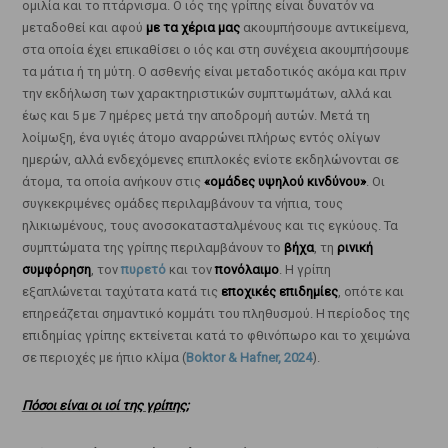
ομιλία και το πτάρνισμα. Ο ιός της γρίπης είναι δυνατόν να
μεταδοθεί και αφού
με τα χέρια μας
ακουμπήσουμε αντικείμενα,
στα οποία έχει επικαθίσει ο ιός και στη συνέχεια ακουμπήσουμε
τα μάτια ή τη μύτη. Ο ασθενής είναι μεταδοτικός ακόμα και πριν
την εκδήλωση των χαρακτηριστικών συμπτωμάτων, αλλά και
έως και 5 με 7 ημέρες μετά την αποδρομή αυτών. Μετά τη
λοίμωξη, ένα υγιές άτομο αναρρώνει πλήρως εντός ολίγων
ημερών, αλλά ενδεχόμενες επιπλοκές ενίοτε εκδηλώνονται σε
άτομα, τα οποία ανήκουν στις
«ομάδες υψηλού κινδύνου»
. Οι
συγκεκριμένες ομάδες περιλαμβάνουν τα νήπια, τους
ηλικιωμένους, τους ανοσοκατασταλμένους και τις εγκύους. Τα
συμπτώματα της γρίπης περιλαμβάνουν το
βήχα
, τη
ρινική
συμφόρηση
, τον
πυρετό
και τον
πονόλαιμο
. Η γρίπη
εξαπλώνεται ταχύτατα κατά τις
εποχικές επιδημίες
, οπότε και
επηρεάζεται σημαντικό κομμάτι του πληθυσμού. Η περίοδος της
επιδημίας γρίπης εκτείνεται κατά το φθινόπωρο και το χειμώνα
σε περιοχές με ήπιο κλίμα (
Boktor & Hafner, 2024
).
Πόσοι είναι οι ιοί της γρίπης;