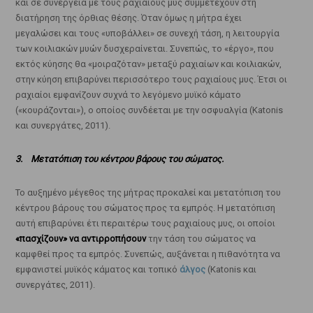
και σε συνέργεια με τους ραχιαίους μυς συμμετέχουν στη
διατήρηση της όρθιας θέσης. Όταν όμως η μήτρα έχει
μεγαλώσει και τους «υποβάλλει» σε συνεχή τάση, η λειτουργία
των κοιλιακών μυών δυσχεραίνεται. Συνεπώς, το «έργο», που
εκτός κύησης θα «μοιραζόταν» μεταξύ ραχιαίων και κοιλιακών,
στην κύηση επιβαρύνει περισσότερο τους ραχιαίους μυς. Έτσι οι
ραχιαίοι εμφανίζουν συχνά το λεγόμενο μυϊκό κάματο
(«κουράζονται»), ο οποίος συνδέεται με την οσφυαλγία (Katonis
και συνεργάτες, 2011).
3. Μετατόπιση του κέντρου βάρους του σώματος.
Το αυξημένο μέγεθος της μήτρας προκαλεί και μετατόπιση του
κέντρου βάρους του σώματος προς τα εμπρός. Η μετατόπιση
αυτή επιβαρύνει έτι περαιτέρω τους ραχιαίους μυς, οι οποίοι
«πασχίζουν» να αντιρροπήσουν
την τάση του σώματος να
καμφθεί προς τα εμπρός. Συνεπώς, αυξάνεται η πιθανότητα να
εμφανιστεί μυϊκός κάματος και τοπικό
άλγος
(Katonis και
συνεργάτες, 2011).