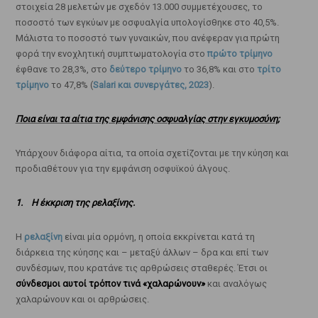
στοιχεία 28 μελετών με σχεδόν 13.000 συμμετέχουσες, το
ποσοστό των εγκύων με οσφυαλγία υπολογίσθηκε στο 40,5%.
Μάλιστα το ποσοστό των γυναικών, που ανέφεραν για πρώτη
φορά την ενοχλητική συμπτωματολογία στο
πρώτο τρίμηνο
έφθανε το 28,3%, στο
δεύτερο τρίμηνο
το 36,8% και στο
τρίτο
τρίμηνο
το 47,8% (
Salari και συνεργάτες, 2023
).
Ποια είναι τα αίτια της εμφάνισης οσφυαλγίας στην εγκυμοσύνη;
Υπάρχουν διάφορα αίτια, τα οποία σχετίζονται με την κύηση και
προδιαθέτουν για την εμφάνιση οσφυϊκού άλγους.
1. Η έκκριση της ρελαξίνης.
Η
ρελαξίνη
είναι μία ορμόνη, η οποία εκκρίνεται κατά τη
διάρκεια της κύησης και – μεταξύ άλλων – δρα και επί των
συνδέσμων, που κρατάνε τις αρθρώσεις σταθερές. Έτσι οι
σύνδεσμοι αυτοί τρόπον τινά «χαλαρώνουν»
και αναλόγως
χαλαρώνουν και οι αρθρώσεις.