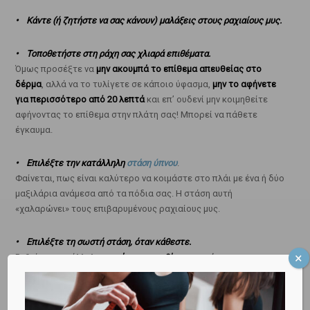
• Κάντε (ή ζητήστε να σας κάνουν) μαλάξεις στους ραχιαίους μυς.
• Τοποθετήστε στη ράχη σας χλιαρά επιθέματα.
Όμως προσέξτε να
μην ακουμπά το επίθεμα απευθείας στο
δέρμα
, αλλά να το τυλίγετε σε κάποιο ύφασμα,
μην το αφήνετε
για περισσότερο από 20 λεπτά
και επ’ ουδενί μην κοιμηθείτε
αφήνοντας το επίθεμα στην πλάτη σας! Μπορεί να πάθετε
έγκαυμα.
• Επιλέξτε την κατάλληλη
στάση ύπνου
.
Φαίνεται, πως είναι καλύτερο να κοιμάστε στο πλάι με ένα ή δύο
μαξιλάρια ανάμεσα από τα πόδια σας. Η στάση αυτή
«χαλαρώνει» τους επιβαρυμένους ραχιαίους μυς.
• Επιλέξτε τη σωστή στάση, όταν κάθεστε.
Ρυθμίστε κατάλληλα τη
ράχη του καθίσματος
, ώστε να σας
παρέχει τη βέλτιστη στήριξη στη μέση και χρησιμοποιείτε
κάποιο
υποπόδιο
.