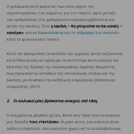
Η χαλάρωση αυτή φαίνεται, πως είναι μέρος της
«προετοιμασίας» του σώματος για τον τοκετό, αφού μεταξύ
των αρθρώσεων, που χαλαρώνουν συμπεριλαμβάνονται και
αυτές της λεκάνης. Έτσι
η λεκάνη – θα μπορούσε να πει κανείς –
«ανοίγει»
, οπότε
διευκολύνεται και το «πέρασμα του νεογνού»
κατά το φυσιολογικό τοκετό.
Κατά την εγκυμοσύνη τα επίπεδα της ορμόνης αυτής αυξάνονται
κατά δέκα φορές σε σχέση με τα αντίστοιχα εκτός κύησης και
εξαιτίας της δράσης της συγκεκριμένης ορμόνης θεωρείται,
πως προκαλείται αστάθεια της σπονδυλικής στήλης και της
λεκάνης, με συνέπεια την εκδήλωση οσφυαλγίας (Katonis και
συνεργάτες, 2011).
2. Οι κοιλιακοί μύες βρίσκονται συνεχώς υπό τάση,
Η αυξημένη σε μέγεθος μήτρα, θέτει υπό τάση τους κοιλιακούς
μυς, δηλαδή
τους «τεντώνει»
. Οι μύες αυτοί, όσο κάποιος είναι
όρθιος ή περπατά, «λειτουργούν» χωρίς να το καταλαβαίνουμε