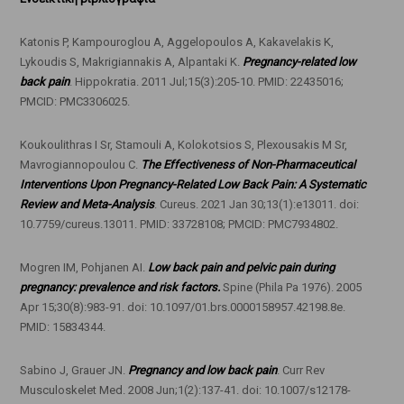
Katonis P, Kampouroglou A, Aggelopoulos A, Kakavelakis K,
Lykoudis S, Makrigiannakis A, Alpantaki K.
Pregnancy-related low
back pain
. Hippokratia. 2011 Jul;15(3):205-10. PMID: 22435016;
PMCID: PMC3306025.
Koukoulithras I Sr, Stamouli A, Kolokotsios S, Plexousakis M Sr,
Mavrogiannopoulou C.
The Effectiveness of Non-Pharmaceutical
Interventions Upon Pregnancy-Related Low Back Pain: A Systematic
Review and Meta-Analysis
. Cureus. 2021 Jan 30;13(1):e13011. doi:
10.7759/cureus.13011. PMID: 33728108; PMCID: PMC7934802.
Mogren IM, Pohjanen AI.
Low back pain and pelvic pain during
pregnancy: prevalence and risk factors.
Spine (Phila Pa 1976). 2005
Apr 15;30(8):983-91. doi: 10.1097/01.brs.0000158957.42198.8e.
PMID: 15834344.
Sabino J, Grauer JN.
Pregnancy and low back pain
. Curr Rev
Musculoskelet Med. 2008 Jun;1(2):137-41. doi: 10.1007/s12178-