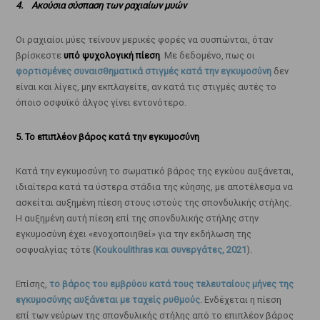
4. Ακούσια σύσπαση των ραχιαίων μυών
Οι ραχιαίοι μύες τείνουν μερικές φορές να συσπώνται, όταν
βρίσκεστε
υπό ψυχολογική πίεση
. Με δεδομένο, πως οι
φορτισμένες συναισθηματικά στιγμές κατά την εγκυμοσύνη
δεν
είναι και λίγες, μην εκπλαγείτε, αν κατά τις στιγμές αυτές το
όποιο οσφυϊκό άλγος γίνει εντονότερο.
5. Το επιπλέον βάρος κατά την εγκυμοσύνη
Κατά την εγκυμοσύνη το σωματικό βάρος της εγκύου αυξάνεται,
ιδιαίτερα κατά τα ύστερα στάδια της κύησης, με αποτέλεσμα να
ασκείται αυξημένη πίεση στους ιστούς της σπονδυλικής στήλης.
Η αυξημένη αυτή πίεση επί της σπονδυλικής στήλης στην
εγκυμοσύνη έχει «ενοχοποιηθεί» για την εκδήλωση της
οσφυαλγίας τότε (
Koukoulithras και συνεργάτες, 2021
).
Επίσης,
το βάρος του εμβρύου κατά τους τελευταίους μήνες της
εγκυμοσύνης αυξάνεται με ταχείς ρυθμούς
. Ενδέχεται η πίεση
επί των νεύρων της σπονδυλικής στήλης από το επιπλέον βάρος