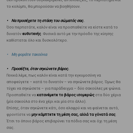
το κολύμπι, θα μπορούσαν να βοηθήσουν.
• Να προσέχετε τη στάση του σώματός σας.
Όσο περπατάτε, καλόν είναι να προσπαθείτε να είστε κατά το
δυνατόν
ευθυτενής
. Φυσικά αυτό με την πρόοδο της κύησης
καθίσταται όλο και δυσκολότερο.
• Μη φοράτε τακούνια
• Προσέξτε, όταν σηκώνετε βάρος.
Γενικά λέμε, πως καλόν είναι κατά την εγκυμοσύνη να
αποφεύγετε – κατά το δυνατόν – να σηκώνετε βάρος. Όμως θα
τύχει να σηκώσετε – για παράδειγμα – δύο σακούλες με ψώνια.
Προσπαθείτε να
κατανέμετε το βάρος ισομερώς
στα δύο χέρια
(μία σακούλα στο ένα χέρι και μία στο άλλο).
Επίσης, όταν σηκώνετε κάτι, όσο ελαφρύ και να φαίνεται αυτό,
φροντίστε να
μην κάμπτετε τη μέση σας, αλλά τα γόνατά σας
.
Έτσι το όποιο βάρος επιβαρύνει τα πόδια σας και όχι τη μέση
σας.