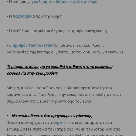
• Η υπέρμετρη
αύξηση του βάρους κατά την κύηση
• Η
παχυσαρκία
πριν την κύηση
• Η εκδήλωση οσφυϊκού άλγους σε προηγούμενη κύηση
• ο
αριθμός των τοκετών
(οι πιθανότητες εκδήλωσης
οσφυαλγίας της κύησης αυξάνεται με τον αριθμό των τοκετών)
Τι μπορώ να κάνω για να μειωθεί η πιθανότητα να εμφανίσω
οσφυαλγία στην εγκυμοσύνη;
Μέτρα, που θα μπορούσαν να μειώσουν την πιθανότητα να
εμφανίσετε οσφυϊκό άλγος στην εγκυμοσύνη ή τουλάχιστον να
συμβάλλουν στη μείωση της έντασής του είναι:
• Να ακολουθήσετε ένα πρόγραμμα εκγύμνασης.
Φυσικά πριν αρχίσετε να
γυμνάζεστε
είναι απαραίτητο να
ενημερώσετε σχετικά τον ιατρό σας. Αν εκ του ιστορικού σας
δεν προκύπτουν συγκεκριμένες αντενδείξεις, το περπάτημα και