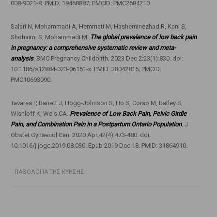
008-9021-8. PMID: 19468887; PMCID: PMC2684210.
Salari N, Mohammadi A, Hemmati M, Hasheminezhad R, Kani S,
Shohaimi S, Mohammadi M.
The global prevalence of low back pain
in pregnancy: a comprehensive systematic review and meta-
analysis
. BMC Pregnancy Childbirth. 2023 Dec 2;23(1):830. doi:
10.1186/s12884-023-06151-x. PMID: 38042815; PMCID:
PMC10693090.
Tavares P, Barrett J, Hogg-Johnson S, Ho S, Corso M, Batley S,
Wishloff K, Weis CA.
Prevalence of Low Back Pain, Pelvic Girdle
Pain, and Combination Pain in a Postpartum Ontario Population
. J
Obstet Gynaecol Can. 2020 Apr;42(4):473-480. doi:
10.1016/j.jogc.2019.08.030. Epub 2019 Dec 18. PMID: 31864910.
ΠΑΘΟΛΟΓΙΑ ΤΗΣ ΚΥΗΣΗΣ