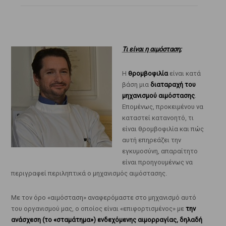
Τι είναι η αιμόσταση;
Η
θρομβοφιλία
είναι κατά
βάση μια
διαταραχή του
μηχανισμού αιμόστασης
.
Επομένως, προκειμένου να
καταστεί κατανοητό, τι
είναι θρομβοφιλία και πώς
αυτή επηρεάζει την
εγκυμοσύνη, απαραίτητο
είναι προηγουμένως να
περιγραφεί περιληπτικά ο μηχανισμός αιμόστασης.
Με τον όρο «αιμόσταση» αναφερόμαστε στο μηχανισμό αυτό
του οργανισμού μας, ο οποίος είναι «επιφορτισμένος» με
την
ανάσχεση (το «σταμάτημα») ενδεχόμενης αιμορραγίας, δηλαδή