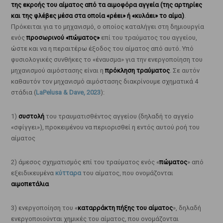
της εκροής του αίματος από τα αιμοφόρα αγγεία (της αρτηρίες
και της φλέβες μέσα στα οποία «ρέει» ή «κυλάει» το αίμα)
.
Πρόκειται για το μηχανισμό, ο οποίος καταλήγει στη δημιουργία
ενός
προσωρινού «πώματος»
επί του τραύματος του αγγείου,
ώστε και να η περαιτέρω έξοδος του αίματος από αυτό. Υπό
φυσιολογικές συνθήκες το «έναυσμα» για την ενεργοποίηση του
μηχανισμού αιμόστασης είναι η
πρόκληση τραύματος
. Σε αυτόν
καθαυτόν τον μηχανισμό αιμόστασης διακρίνουμε σχηματικά 4
στάδια (
LaPelusa & Dave, 2023
):
1)
συστολή
του τραυματισθέντος αγγείου (δηλαδή το αγγείο
«σφίγγει»), προκειμένου να περιορισθεί η εντός αυτού ροή του
αίματος
2) άμεσος σχηματισμός επί του τραύματος ενός «
πώματος
» από
εξειδικευμένα
κύτταρα
του αίματος, που ονομάζονται
αιμοπετάλια
3) ενεργοποίηση του «
καταρράκτη πήξης του αίματος
», δηλαδή
ενεργοποιούνται χημικές του αίματος, που ονομάζονται