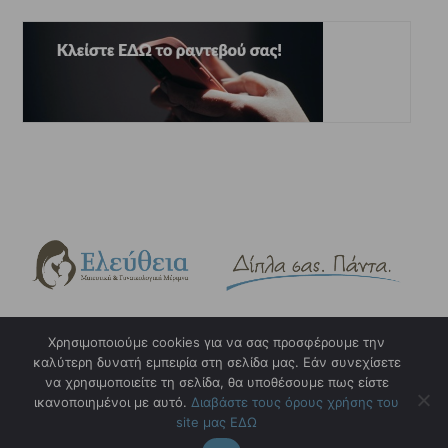
Χρησιμοποιούμε cookies για να σας προσφέρουμε την
καλύτερη δυνατή εμπειρία στη σελίδα μας. Εάν συνεχίσετε
Copyright © 2023. eleftheia.gr. Design & Hosting by
w3specialists.com
να χρησιμοποιείτε τη σελίδα, θα υποθέσουμε πως είστε
ικανοποιημένοι με αυτό.
Διαβάστε τους όρους χρήσης του
Όροι και προϋποθέσεις χρήσης
site μας ΕΔΩ