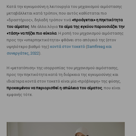
Κατά την εγκυμοσύνη η λειτουργία του μηχανισμού αιμόστασης
μεταβάλλεται κατά τρόπον, που αυτός καθίσταται πιο
«δραστήριος», δηλαδή τρόπον τινά
«προάγεται» η πηκτικότητα
του αίματος
. Με άλλα λόγια
το αίμα της εγκύου παρουσιάζει την
«τάση» να πήζει πιο εύκολα
. Η ροπή του μηχανισμού αιμόστασης
προς την «υπερπηκτικότητα» φθάνει στο απόγειό της (στον
υψηλότερο βαθμό της)
κοντά στον τοκετό
(
Samfireag και
συνεργάτες, 2022
).
Η «μετατόπιση» της ισορροπίας του μηχανισμού αιμόστασης,
προς την πηκτικότητα κατά τη διάρκεια της εγκυμοσύνης και
ιδιαίτερα κοντά στον τοκετό είναι μία «πρόβλεψη» της φύσης,
προκειμένου να περιορισθεί η απώλεια του αίματος
, που είναι
εμφανής τότε.