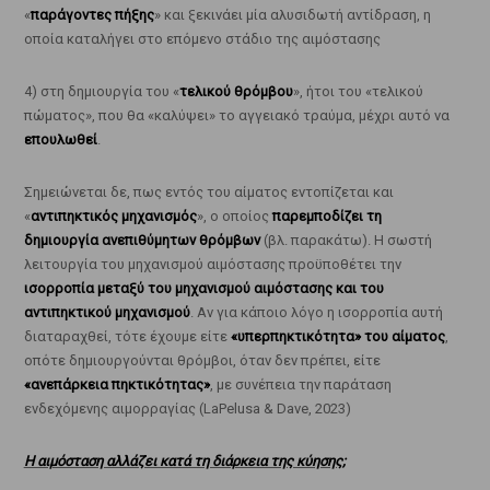
«
παράγοντες πήξης
» και ξεκινάει μία αλυσιδωτή αντίδραση, η
οποία καταλήγει στο επόμενο στάδιο της αιμόστασης
4) στη δημιουργία του «
τελικού θρόμβου
», ήτοι του «τελικού
πώματος», που θα «καλύψει» το αγγειακό τραύμα, μέχρι αυτό να
επουλωθεί
.
Σημειώνεται δε, πως εντός του αίματος εντοπίζεται και
«
αντιπηκτικός μηχανισμός
», ο οποίος
παρεμποδίζει τη
δημιουργία ανεπιθύμητων θρόμβων
(βλ. παρακάτω). Η σωστή
λειτουργία του μηχανισμού αιμόστασης προϋποθέτει την
ισορροπία μεταξύ του μηχανισμού αιμόστασης και του
αντιπηκτικού μηχανισμού
. Αν για κάποιο λόγο η ισορροπία αυτή
διαταραχθεί, τότε έχουμε είτε
«υπερπηκτικότητα» του αίματος
,
οπότε δημιουργούνται θρόμβοι, όταν δεν πρέπει, είτε
«ανεπάρκεια πηκτικότητας»
, με συνέπεια την παράταση
ενδεχόμενης αιμορραγίας (LaPelusa & Dave, 2023)
Η αιμόσταση αλλάζει κατά τη διάρκεια της κύησης;