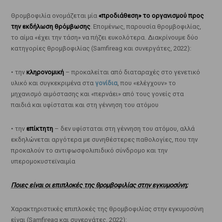
Θρομβοφιλία ονομάζεται μία
«προδιάθεση» το οργανισμού προς
την εκδήλωση θρόμβωσης
. Επομένως, παρουσία θρομβοφιλίας,
το αίμα «έχει την τάση» να πήζει ευκολότερα. Διακρίνουμε δύο
κατηγορίες θρομβοφιλίας (Samfireag και συνεργάτες, 2022):
• την
κληρονομική
– προκαλείται από διαταραχές στο γενετικό
υλικό και συγκεκριμένα στα
γονίδια
, που «ελέγχουν» το
μηχανισμό αιμόστασης και «περνάει» από τους γονείς στα
παιδιά και υφίσταται και στη γέννηση του ατόμου
• την
επίκτητη
– δεν υφίσταται στη γέννηση του ατόμου, αλλά
εκδηλώνεται αργότερα με συνηθέστερες παθολογίες, που την
προκαλούν το αντιφωσφολιπιδικό σύνδρομο και την
υπερομοκυστεϊναιμία
Ποιες είναι οι επιπλοκές της θρομβοφιλίας στην εγκυμοσύνη;
Χαρακτηριστικές επιπλοκές της θρομβοφιλίας στην εγκυμοσύνη
είναι (Samfireag και συνεργάτες, 2022):