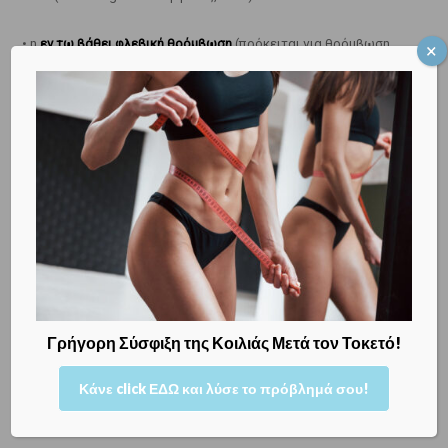
• η
εν τω βάθει φλεβική θρόμβωση
(πρόκειται για θρόμβωση
του φλεβικού δικτύου των κάτω άκρων, που εντοπίζεται
«βαθιά» κάτω από τους μυς). Ο κίνδυνος φλεβικής θρόμβωσης
είναι 5 φορές υψηλότερος μεταξύ των εγκύων, αλλά παραμένει
υψηλός και μετά τον τοκετό, οπότε και φθάνει στο
«αποκορύφωμά» του μεταξύ των 6 και των 12 εβδομάδων μετά
τον τοκετό
• οι
καθ’ έξιν αποβολές
• η
προεκλαμψία
• η
ενδομήτρια υπολειπόμενη ανάπτυξη
Γρήγορη Σύσφιξη της Κοιλιάς Μετά τον Τοκετό!
• η
αποβολή
πρώτου ή δευτέρου τριμήνου
Κάνε click ΕΔΩ και λύσε το πρόβλημά σου!
• η
αποκόλληση του πλακούντα