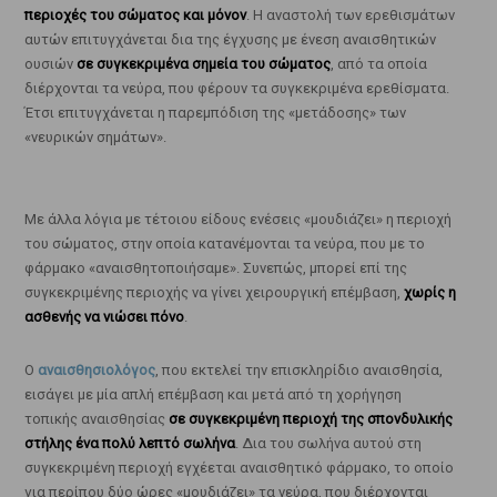
περιοχές του σώματος και μόνον
. Η αναστολή των ερεθισμάτων
αυτών επιτυγχάνεται δια της έγχυσης με ένεση αναισθητικών
ουσιών
σε συγκεκριμένα σημεία του σώματος
, από τα οποία
διέρχονται τα νεύρα, που φέρουν τα συγκεκριμένα ερεθίσματα.
Έτσι επιτυγχάνεται η παρεμπόδιση της «μετάδοσης» των
«νευρικών σημάτων».
Με άλλα λόγια με τέτοιου είδους ενέσεις «μουδιάζει» η περιοχή
του σώματος, στην οποία κατανέμονται τα νεύρα, που με το
φάρμακο «αναισθητοποιήσαμε». Συνεπώς, μπορεί επί της
συγκεκριμένης περιοχής να γίνει χειρουργική επέμβαση,
χωρίς η
ασθενής να νιώσει πόνο
.
Ο
αναισθησιολόγος
, που εκτελεί την επισκληρίδιο αναισθησία,
εισάγει με μία απλή επέμβαση και μετά από τη χορήγηση
τοπικής αναισθησίας
σε συγκεκριμένη περιοχή της σπονδυλικής
στήλης ένα πολύ λεπτό σωλήνα
. Δια του σωλήνα αυτού στη
συγκεκριμένη περιοχή εγχέεται αναισθητικό φάρμακο, το οποίο
για περίπου δύο ώρες «μουδιάζει» τα νεύρα, που διέρχονται