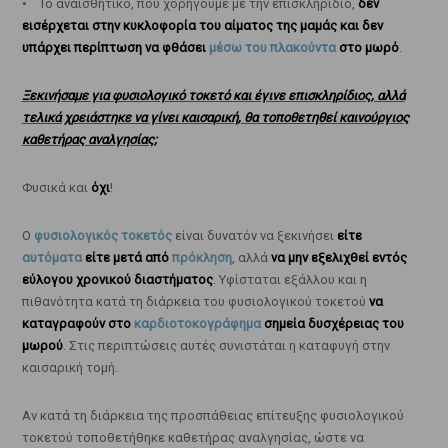
• Το αναισθητικό, που χορηγούμε με την επισκληρίδιο,
δεν
εισέρχεται στην κυκλοφορία του αίματος της μαμάς και δεν
υπάρχει περίπτωση να φθάσει
μέσω του πλακούντα
στο μωρό
.
Ξεκινήσαμε για φυσιολογικό τοκετό και έγινε επισκληρίδιος, αλλά
τελικά χρειάστηκε να γίνει καισαρική, θα τοποθετηθεί καινούργιος
καθετήρας αναλγησίας;
Φυσικά και
όχι
!
Ο
φυσιολογικός τοκετός
είναι δυνατόν να ξεκινήσει
είτε
αυτόματα
είτε μετά από
πρόκληση
, αλλά
να μην εξελιχθεί εντός
εύλογου χρονικού διαστήματος
. Υφίσταται εξάλλου και η
πιθανότητα κατά τη διάρκεια του φυσιολογικού τοκετού
να
καταγραφούν στο
καρδιοτοκογράφημα
σημεία δυσχέρειας του
μωρού
. Στις περιπτώσεις αυτές συνιστάται η καταφυγή στην
καισαρική τομή.
Αν κατά τη διάρκεια της προσπάθειας επίτευξης φυσιολογικού
τοκετού τοποθετήθηκε καθετήρας αναλγησίας, ώστε να