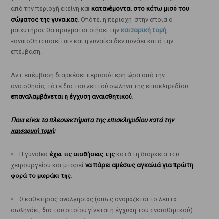
από την περιοχή εκείνη και
κατανέμονται στο κάτω μισό του
σώματος της γυναίκας
. Οπότε, η περιοχή, στην οποία ο
μαιευτήρας θα πραγματοποιήσει την
καισαρική τομή
,
«αναισθητοποιείται» και η γυναίκα δεν πονάει κατά την
επέμβαση.
Αν η επέμβαση διαρκέσει περισσότερη ώρα από την
αναισθησία, τότε δια του λεπτού σωλήνα της επισκληριδίου
επαναλαμβάνεται η έγχυση αναισθητικού
.
Ποια είναι τα πλεονεκτήματα της επισκληριδίου κατά την
καισαρική τομή;
• Η γυναίκα
έχει τις αισθήσεις της
κατά τη διάρκεια του
χειρουργείου και μπορεί
να πάρει αμέσως αγκαλιά για πρώτη
φορά το μωράκι της
.
• Ο καθετήρας αναλγησίας (όπως ονομάζεται το λεπτό
σωληνάκι, δια του οποίου γίνεται η έγχυση του αναισθητικού)