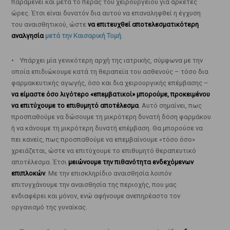
παραμένει και μετά το πέρας του χειρουργείου για αρκετές
ώρες. Έτσι είναι δυνατόν δια αυτού να επαναληφθεί η έγχυση
του αναισθητικού, ώστε
να επιτευχθεί αποτελεσματικότερη
αναλγησία
μετά την Καισαρική Τομή
.
• Υπάρχει μία γενικότερη αρχή της ιατρικής, σύμφωνα με την
οποία επιδιώκουμε κατά τη θεραπεία του ασθενούς – τόσο δια
φαρμακευτικής αγωγής, όσο και δια χειρουργικής επέμβασης –
να είμαστε όσο λιγότερο «επεμβατικοί» μπορούμε, προκειμένου
να επιτύχουμε το επιθυμητό αποτέλεσμα
. Αυτό σημαίνει, πως
προσπαθούμε να δώσουμε τη μικρότερη δυνατή δόση φαρμάκου
ή να κάνουμε τη μικρότερη δυνατή επέμβαση. Θα μπορούσε να
πει κανείς, πως προσπαθούμε να επεμβαίνουμε «τόσο όσο»
χρειάζεται, ώστε να επιτύχουμε το επιθυμητό θεραπευτικό
αποτέλεσμα. Έτσι
μειώνουμε την πιθανότητα ενδεχόμενων
επιπλοκών
. Με την επισκληρίδιο αναισθησία λοιπόν
επιτυγχάνουμε την αναισθησία της περιοχής, που μας
ενδιαφέρει και μόνον, ενώ αφήνουμε ανεπηρέαστο τον
οργανισμό της γυναίκας.