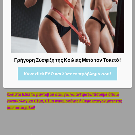
• Με ιδιαίτερες προφυλάξεις γίνεται η χορήγηση
επισκληρίδιου αναισθησίας στον τοκετό σε γυναίκες, οι οποίες
λαμβάνουν κατά τη διάρκεια της εγκυμοσύνης
αντιπηκτική
αγωγή
.
• Κατά τη διάρκεια της καισαρικής τομής υπό επισκληρίδιο
αναισθησία η γυναίκα διατηρεί τις αισθήσεις της. Έχει
Γρήγορη Σύσφιξη της Κοιλιάς Μετά τον Τοκετό!
καταγραφεί ένα μικρό ποσοστό γυναικών, οι οποίες βίωσαν την
καισαρική τομή «πιο έντονα» και
επιβαρύνθηκε η ψυχολογία
τους.
Οι γυναίκες αυτές είναι πιθανό σε ενδεχόμενη επόμενη
Κάνε click ΕΔΩ και λύσε το πρόβλημά σου!
καισαρική να ζητήσουν να υποβληθούν σε γενική αναισθησία.
Κλείστε ΕΔΩ το ραντεβού σας, για να αντιμετωπίσουμε όποιο
γυναικολογικό θέμα, θέμα εγκυμοσύνης ή θέμα υπογονιμότητας
σας απασχολεί!