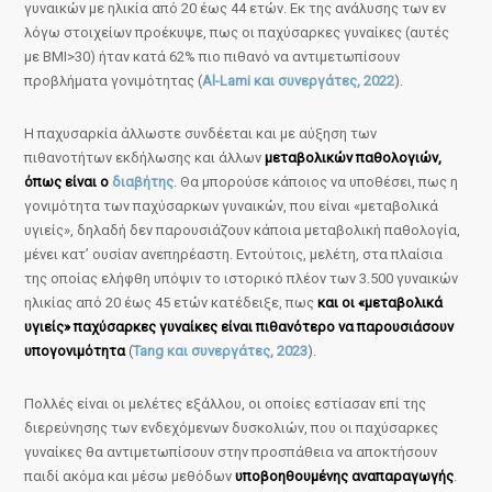
γυναικών με ηλικία από 20 έως 44 ετών. Εκ της ανάλυσης των εν
λόγω στοιχείων προέκυψε, πως οι παχύσαρκες γυναίκες (αυτές
με BMI>30) ήταν κατά 62% πιο πιθανό να αντιμετωπίσουν
προβλήματα γονιμότητας (
Al-Lami και συνεργάτες, 2022
).
Η παχυσαρκία άλλωστε συνδέεται και με αύξηση των
πιθανοτήτων εκδήλωσης και άλλων
μεταβολικών παθολογιών,
όπως είναι ο
διαβήτης
. Θα μπορούσε κάποιος να υποθέσει, πως η
γονιμότητα των παχύσαρκων γυναικών, που είναι «μεταβολικά
υγιείς», δηλαδή δεν παρουσιάζουν κάποια μεταβολική παθολογία,
μένει κατ’ ουσίαν ανεπηρέαστη. Εντούτοις, μελέτη, στα πλαίσια
της οποίας ελήφθη υπόψιν το ιστορικό πλέον των 3.500 γυναικών
ηλικίας από 20 έως 45 ετών κατέδειξε, πως
και οι «μεταβολικά
υγιείς» παχύσαρκες γυναίκες είναι πιθανότερο να παρουσιάσουν
υπογονιμότητα
(
Tang και συνεργάτες, 2023
).
Πολλές είναι οι μελέτες εξάλλου, οι οποίες εστίασαν επί της
διερεύνησης των ενδεχόμενων δυσκολιών, που οι παχύσαρκες
γυναίκες θα αντιμετωπίσουν στην προσπάθεια να αποκτήσουν
παιδί ακόμα και μέσω μεθόδων
υποβοηθουμένης αναπαραγωγής
.