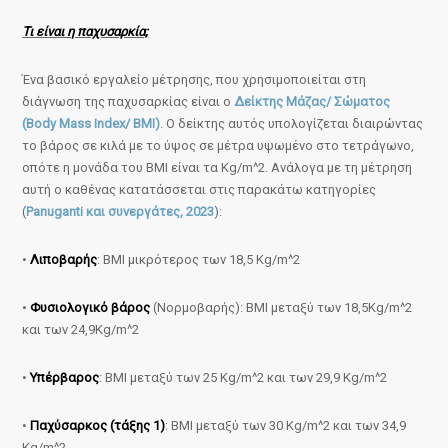
Τι είναι η παχυσαρκία;
Ένα βασικό εργαλείο μέτρησης, που χρησιμοποιείται στη
διάγνωση της παχυσαρκίας είναι ο
Δείκτης Μάζας/ Σώματος
(Body Mass Index/ BMI)
. Ο δείκτης αυτός υπολογίζεται διαιρώντας
το βάρος σε κιλά με το ύψος σε μέτρα υψωμένο στο τετράγωνο,
οπότε η μονάδα του BMI είναι τα Kg/m^2. Ανάλογα με τη μέτρηση
αυτή ο καθένας κατατάσσεται στις παρακάτω κατηγορίες
(
Panuganti και συνεργάτες, 2023
):
•
Λιποβαρής
: BMI μικρότερος των 18,5 Kg/m^2
•
Φυσιολογικό βάρος
(Νορμοβαρής): BMI μεταξύ των 18,5Kg/m^2
και των 24,9Kg/m^2
•
Υπέρβαρος
: BMI μεταξύ των 25 Kg/m^2 και των 29,9 Kg/m^2
•
Παχύσαρκος (τάξης 1)
: BMI μεταξύ των 30 Kg/m^2 και των 34,9
Kg/m^2