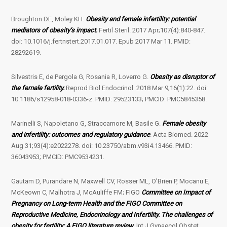
Broughton DE, Moley KH.
Obesity and female infertility: potential
mediators of obesity’s impact.
Fertil Steril. 2017 Apr;107(4):840-847.
doi: 10.1016/j.fertnstert.2017.01.017. Epub 2017 Mar 11. PMID:
28292619.
Silvestris E, de Pergola G, Rosania R, Loverro G.
Obesity as disruptor of
the female fertility.
Reprod Biol Endocrinol. 2018 Mar 9;16(1):22. doi:
10.1186/s12958-018-0336-z. PMID: 29523133; PMCID: PMC5845358.
Marinelli S, Napoletano G, Straccamore M, Basile G.
Female obesity
and infertility: outcomes and regulatory guidance
. Acta Biomed. 2022
Aug 31;93(4):e2022278. doi: 10.23750/abm.v93i4.13466. PMID:
36043953; PMCID: PMC9534231.
Gautam D, Purandare N, Maxwell CV, Rosser ML, O’Brien P, Mocanu E,
McKeown C, Malhotra J, McAuliffe FM; FIGO
Committee on Impact of
Pregnancy on Long-term Health and the FIGO Committee on
Reproductive Medicine, Endocrinology and Infertility. The challenges of
obesity for fertility: A FIGO literature review
. Int J Gynaecol Obstet.