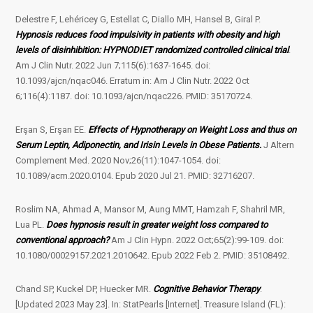
Delestre F, Lehéricey G, Estellat C, Diallo MH, Hansel B, Giral P.
Hypnosis reduces food impulsivity in patients with obesity and high
levels of disinhibition: HYPNODIET randomized controlled clinical trial
.
Am J Clin Nutr. 2022 Jun 7;115(6):1637-1645. doi:
10.1093/ajcn/nqac046. Erratum in: Am J Clin Nutr. 2022 Oct
6;116(4):1187. doi: 10.1093/ajcn/nqac226. PMID: 35170724.
Erşan S, Erşan EE.
Effects of Hypnotherapy on Weight Loss and thus on
Serum Leptin, Adiponectin, and Irisin Levels in Obese Patients.
J Altern
Complement Med. 2020 Nov;26(11):1047-1054. doi:
10.1089/acm.2020.0104. Epub 2020 Jul 21. PMID: 32716207.
Roslim NA, Ahmad A, Mansor M, Aung MMT, Hamzah F, Shahril MR,
Lua PL.
Does hypnosis result in greater weight loss compared to
conventional approach?
Am J Clin Hypn. 2022 Oct;65(2):99-109. doi:
10.1080/00029157.2021.2010642. Epub 2022 Feb 2. PMID: 35108492.
Chand SP, Kuckel DP, Huecker MR.
Cognitive Behavior Therapy
.
[Updated 2023 May 23]. In: StatPearls [Internet]. Treasure Island (FL):