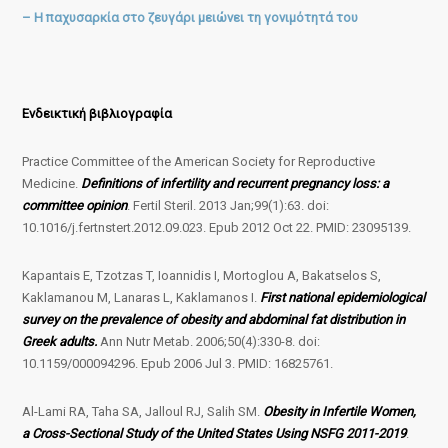
– Η παχυσαρκία στο ζευγάρι μειώνει τη γονιμότητά του
Ενδεικτική βιβλιογραφία
Practice Committee of the American Society for Reproductive
Medicine.
Definitions of infertility and recurrent pregnancy loss: a
committee opinion
. Fertil Steril. 2013 Jan;99(1):63. doi:
10.1016/j.fertnstert.2012.09.023. Epub 2012 Oct 22. PMID: 23095139.
Kapantais E, Tzotzas T, Ioannidis I, Mortoglou A, Bakatselos S,
Kaklamanou M, Lanaras L, Kaklamanos I.
First national epidemiological
survey on the prevalence of obesity and abdominal fat distribution in
Greek adults.
Ann Nutr Metab. 2006;50(4):330-8. doi:
10.1159/000094296. Epub 2006 Jul 3. PMID: 16825761.
Al-Lami RA, Taha SA, Jalloul RJ, Salih SM.
Obesity in Infertile Women,
a Cross-Sectional Study of the United States Using NSFG 2011-2019
.