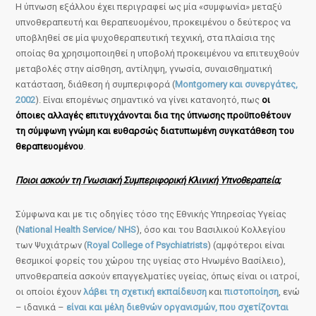
Η ύπνωση εξάλλου έχει περιγραφεί ως μία «συμφωνία» μεταξύ
υπνοθεραπευτή και θεραπευομένου, προκειμένου ο δεύτερος να
υποβληθεί σε μία ψυχοθεραπευτική τεχνική, στα πλαίσια της
οποίας θα χρησιμοποιηθεί η υποβολή προκειμένου να επιτευχθούν
μεταβολές στην αίσθηση, αντίληψη, γνωσία, συναισθηματική
κατάσταση, διάθεση ή συμπεριφορά (
Montgomery και συνεργάτες,
2002
). Είναι επομένως σημαντικό να γίνει κατανοητό, πως
οι
όποιες αλλαγές επιτυγχάνονται δια της ύπνωσης προϋποθέτουν
τη σύμφωνη γνώμη και ευθαρσώς διατυπωμένη συγκατάθεση του
θεραπευομένου
.
Ποιοι ασκούν τη Γνωσιακή Συμπεριφορική Κλινική Υπνοθεραπεία;
Σύμφωνα και με τις οδηγίες τόσο της Εθνικής Υπηρεσίας Υγείας
(
National Health Service/ NHS
), όσο και του Βασιλικού Κολλεγίου
των Ψυχιάτρων (
Royal College of Psychiatrists
) (αμφότεροι είναι
θεσμικοί φορείς του χώρου της υγείας στο Ηνωμένο Βασίλειο),
υπνοθεραπεία ασκούν επαγγελματίες υγείας, όπως είναι οι ιατροί,
οι οποίοι έχουν
λάβει τη σχετική εκπαίδευση
και
πιστοποίηση
, ενώ
– ιδανικά –
είναι και μέλη διεθνών οργανισμών, που σχετίζονται