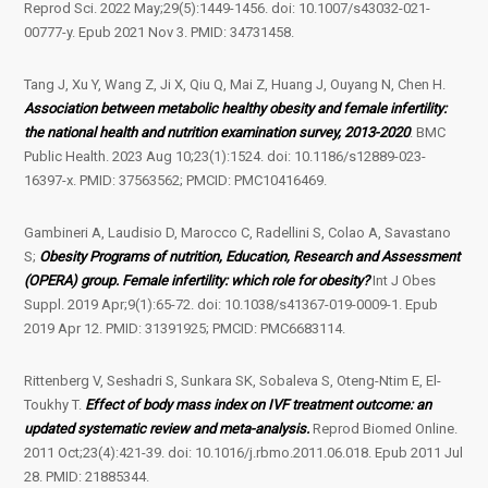
Reprod Sci. 2022 May;29(5):1449-1456. doi: 10.1007/s43032-021-
00777-y. Epub 2021 Nov 3. PMID: 34731458.
Tang J, Xu Y, Wang Z, Ji X, Qiu Q, Mai Z, Huang J, Ouyang N, Chen H.
Association between metabolic healthy obesity and female infertility:
the national health and nutrition examination survey, 2013-2020
. BMC
Public Health. 2023 Aug 10;23(1):1524. doi: 10.1186/s12889-023-
16397-x. PMID: 37563562; PMCID: PMC10416469.
Gambineri A, Laudisio D, Marocco C, Radellini S, Colao A, Savastano
S;
Obesity Programs of nutrition, Education, Research and Assessment
(OPERA) group. Female infertility: which role for obesity?
Int J Obes
Suppl. 2019 Apr;9(1):65-72. doi: 10.1038/s41367-019-0009-1. Epub
2019 Apr 12. PMID: 31391925; PMCID: PMC6683114.
Rittenberg V, Seshadri S, Sunkara SK, Sobaleva S, Oteng-Ntim E, El-
Toukhy T.
Effect of body mass index on IVF treatment outcome: an
updated systematic review and meta-analysis.
Reprod Biomed Online.
2011 Oct;23(4):421-39. doi: 10.1016/j.rbmo.2011.06.018. Epub 2011 Jul
28. PMID: 21885344.