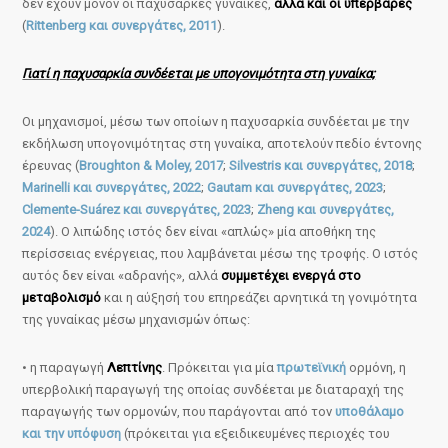
δεν έχουν μόνον οι παχύσαρκες γυναίκες,
αλλά και οι υπέρβαρες
(
Rittenberg και συνεργάτες, 2011
).
Γιατί η παχυσαρκία συνδέεται με υπογονιμότητα στη γυναίκα;
Οι μηχανισμοί, μέσω των οποίων η παχυσαρκία συνδέεται με την
εκδήλωση υπογονιμότητας στη γυναίκα, αποτελούν πεδίο έντονης
έρευνας (
Broughton & Moley, 2017
;
Silvestris και συνεργάτες, 2018
;
Marinelli και συνεργάτες, 2022
;
Gautam και συνεργάτες, 2023
;
Clemente-Suárez και συνεργάτες, 2023
;
Zheng και συνεργάτες,
2024
). Ο λιπώδης ιστός δεν είναι «απλώς» μία αποθήκη της
περίσσειας ενέργειας, που λαμβάνεται μέσω της τροφής. Ο ιστός
αυτός δεν είναι «αδρανής», αλλά
συμμετέχει ενεργά στο
μεταβολισμό
και η αύξησή του επηρεάζει αρνητικά τη γονιμότητα
της γυναίκας μέσω μηχανισμών όπως:
• η παραγωγή
Λεπτίνης
. Πρόκειται για μία
πρωτεϊνική
ορμόνη, η
υπερβολική παραγωγή της οποίας συνδέεται με διαταραχή της
παραγωγής των ορμονών, που παράγονται από τον
υποθάλαμο
και την υπόφυση
(πρόκειται για εξειδικευμένες περιοχές του