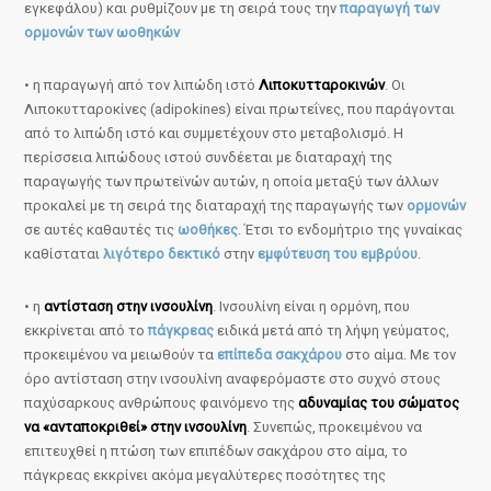
εγκεφάλου) και ρυθμίζουν με τη σειρά τους την
παραγωγή των
ορμονών των ωοθηκών
• η παραγωγή από τον λιπώδη ιστό
Λιποκυτταροκινών
. Οι
Λιποκυτταροκίνες (adipokines) είναι πρωτεΐνες, που παράγονται
από το λιπώδη ιστό και συμμετέχουν στο μεταβολισμό. Η
περίσσεια λιπώδους ιστού συνδέεται με διαταραχή της
παραγωγής των πρωτεϊνών αυτών, η οποία μεταξύ των άλλων
προκαλεί με τη σειρά της διαταραχή της παραγωγής των
ορμονών
σε αυτές καθαυτές τις
ωοθήκες
. Έτσι το ενδομήτριο της γυναίκας
καθίσταται
λιγότερο δεκτικό
στην
εμφύτευση του εμβρύου
.
• η
αντίσταση στην ινσουλίνη
. Ινσουλίνη είναι η ορμόνη, που
εκκρίνεται από το
πάγκρεας
ειδικά μετά από τη λήψη γεύματος,
προκειμένου να μειωθούν τα
επίπεδα σακχάρου
στο αίμα. Με τον
όρο αντίσταση στην ινσουλίνη αναφερόμαστε στο συχνό στους
παχύσαρκους ανθρώπους φαινόμενο της
αδυναμίας του σώματος
να «ανταποκριθεί» στην ινσουλίνη
. Συνεπώς, προκειμένου να
επιτευχθεί η πτώση των επιπέδων σακχάρου στο αίμα, το
πάγκρεας εκκρίνει ακόμα μεγαλύτερες ποσότητες της