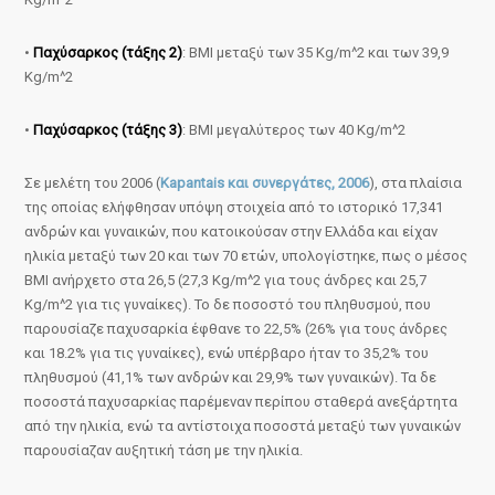
•
Παχύσαρκος (τάξης 2)
: BMI μεταξύ των 35 Kg/m^2 και των 39,9
Kg/m^2
•
Παχύσαρκος (τάξης 3)
: BMI μεγαλύτερος των 40 Kg/m^2
Σε μελέτη του 2006 (
Kapantais και συνεργάτες, 2006
), στα πλαίσια
της οποίας ελήφθησαν υπόψη στοιχεία από το ιστορικό 17,341
ανδρών και γυναικών, που κατοικούσαν στην Ελλάδα και είχαν
ηλικία μεταξύ των 20 και των 70 ετών, υπολογίστηκε, πως ο μέσος
BMI ανήρχετο στα 26,5 (27,3 Kg/m^2 για τους άνδρες και 25,7
Kg/m^2 για τις γυναίκες). Το δε ποσοστό του πληθυσμού, που
παρουσίαζε παχυσαρκία έφθανε το 22,5% (26% για τους άνδρες
και 18.2% για τις γυναίκες), ενώ υπέρβαρο ήταν το 35,2% του
πληθυσμού (41,1% των ανδρών και 29,9% των γυναικών). Τα δε
ποσοστά παχυσαρκίας παρέμεναν περίπου σταθερά ανεξάρτητα
από την ηλικία, ενώ τα αντίστοιχα ποσοστά μεταξύ των γυναικών
παρουσίαζαν αυξητική τάση με την ηλικία.