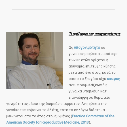
Τι ορίζουμε ως υπογονιμότητα;
Ως
υπογονιμότητα
σε
γυναίκες με ηλικία μικρότερη
των 35 ετών ορίζεται η
αδυναμία επίτευξης κύησης
μετά από ένα έτος, κατά το
οποίο το ζευγάρι είχε
επαφές
άνευ προφυλάξεων ή η
γυναίκα υπεβλήθη κατ’
επανάληψη σε θεραπεία
γονιμότητας μέσω της δωρεάς σπέρματος. Αν η ηλικία της
γυναίκας υπερβαίνει τα 35 έτη, τότε το εν λόγω διάστημα
μειώνεται από το έτος στους 6 μήνες (
Practice Committee of the
American Society for Reproductive Medicine, 2013
).