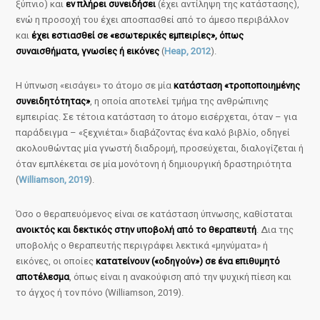
ξύπνιο) και
εν πλήρει συνειδήσει
(έχει αντίληψη της κατάστασης),
ενώ η προσοχή του έχει αποσπασθεί από το άμεσο περιβάλλον
και
έχει εστιασθεί σε «εσωτερικές εμπειρίες», όπως
συναισθήματα, γνωσίες ή εικόνες
(
Heap, 2012
).
Η ύπνωση «εισάγει» το άτομο σε μία
κατάσταση «τροποποιημένης
συνειδητότητας»
, η οποία αποτελεί τμήμα της ανθρώπινης
εμπειρίας. Σε τέτοια κατάσταση το άτομο εισέρχεται, όταν – για
παράδειγμα – «ξεχνιέται» διαβάζοντας ένα καλό βιβλίο, οδηγεί
ακολουθώντας μία γνωστή διαδρομή, προσεύχεται, διαλογίζεται ή
όταν εμπλέκεται σε μία μονότονη ή δημιουργική δραστηριότητα
(
Williamson, 2019
).
Όσο ο θεραπευόμενος είναι σε κατάσταση ύπνωσης, καθίσταται
ανοικτός και δεκτικός στην υποβολή από το θεραπευτή
. Δια της
υποβολής ο θεραπευτής περιγράφει λεκτικά «μηνύματα» ή
εικόνες, οι οποίες
κατατείνουν («οδηγούν») σε ένα επιθυμητό
αποτέλεσμα
, όπως είναι η ανακούφιση από την ψυχική πίεση και
το άγχος ή τον πόνο (Williamson, 2019).