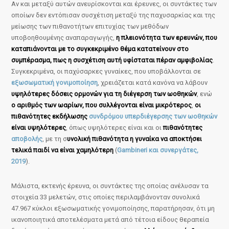
Αν και μεταξύ αυτών ανευρίσκονται και έρευνες, οι συντάκτες των
οποίων δεν εντόπισαν συσχέτιση μεταξύ της παχυσαρκίας και της
μείωσης των πιθανοτήτων επιτυχίας των μεθόδων
υποβοηθουμένης αναπαραγωγής,
η πλειονότητα των ερευνών, που
καταπιάνονται με το συγκεκριμένο θέμα κατατείνουν στο
συμπέρασμα, πως η συσχέτιση αυτή υφίσταται πέραν αμφιβολίας
.
Συγκεκριμένα, οι παχύσαρκες γυναίκες, που υποβάλλονται σε
εξωσωματική γονιμοποίηση
, χρειάζεται κατά κανόνα να λάβουν
υψηλότερες δόσεις ορμονών για τη διέγερση των ωοθηκών
, ενώ
ο αριθμός των ωαρίων, που συλλέγονται είναι μικρότερος
,
οι
πιθανότητες εκδήλωσης
συνδρόμου υπερδιέγερσης των ωοθηκών
είναι υψηλότερες
, όπως υψηλότερες είναι και οι
πιθανότητες
αποβολής
, με τη σ
υνολική πιθανότητα η γυναίκα να αποκτήσει
τελικά παιδί να είναι χαμηλότερη
(
Gambineri και συνεργάτες,
2019
).
Μάλιστα, εκτενής έρευνα, οι συντάκτες της οποίας ανέλυσαν τα
στοιχεία 33 μελετών, στις οποίες περιλαμβάνονταν συνολικά
47.967 κύκλοι εξωσωματικής γονιμοποίησης, παρατήρησαν, ότι μη
ικανοποιητικά αποτελέσματα μετά από τέτοια είδους θεραπεία