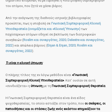
σημαντικό επομένως να μεταβληθεί η «διατροφική συμπεριφορά»
του ατόμου, που ζητά να χάσει βάρος.
Από την ανάγνωση της διεθνούς ιατρικής βιβλιογραφίας
προκύπτει, πως η υποβολή σε
Γνωσιακή Συμπεριφορική Κλινική
Υπνοθεραπεία (ονομάζεται και «Κλινική Ύπνωση»)
των
παχύσαρκων ατόμων οδηγεί σε βελτίωση των διατροφικών
συνηθειών (
Roslim και συνεργάτες, 2020
;
Delestre και συνεργάτες,
2022
) και απώλεια βάρους (
Erşan & Erşan, 2020
;
Roslim και
συνεργάτες, 2022
).
Τι είναι η κλινική ύπνωση;
Ο πλήρης τίτλος της εν λόγω μεθόδου είναι
«Γνωσιακή
Συμπεριφορική Κλινική Υπνοθεραπεία»
. Κατ’ ουσίαν σε αυτή
«συνδυάζεται» η
ύπνωση
με τη
Γνωσιακή Συμπεριφορική Θεραπεία
.
Η Γνωσιακή Συμπεριφορική Θεραπεία είναι ένα είδος
ψυχοθεραπείας, το οποίο εστιάζει στον τρόπο, που
οι σκέψεις, οι
πεποιθήσεις και οι στάσεις ζωής ενός εκάστου επηρεάζουν τα