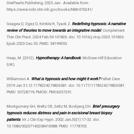
StatPearls Publishing; 2025 Jan-. Available from:
https://www.ncbi.nlm.nih.gov/books/NBK470241/
Geagea D, Ogez D, Kimble R, Tyack Z.
Redefining hypnosis: A narrative
review of theories to move towards an integrative model
. Complement
Ther Clin Pract. 2024 Feb;54:101826. doi: 10.1016/j.ctcp.2023.101826.
Epub 2023 Dec 30. PMID: 38199053.
Heap, M. (2012).
Hypnotherapy: A handbook
. McGraw-Hill Education
(UK).
Williamson A.
What is hypnosis and how might it work?
Palliat Care.
2019 Jan 31;12:1178224219826581. doi: 10.1177/1178224219826581.
PMID: 30728719; PMCID: PMC6357291.
Montgomery GH, Weltz CR, Seltz M, Bovbjerg DH.
Brief presurgery
hypnosis reduces distress and pain in excisional breast biopsy
patients
. Int J Clin Exp Hypn. 2002 Jan;50(1):17-32. doi:
10.1080/00207140208410088. PMID: 11778705.