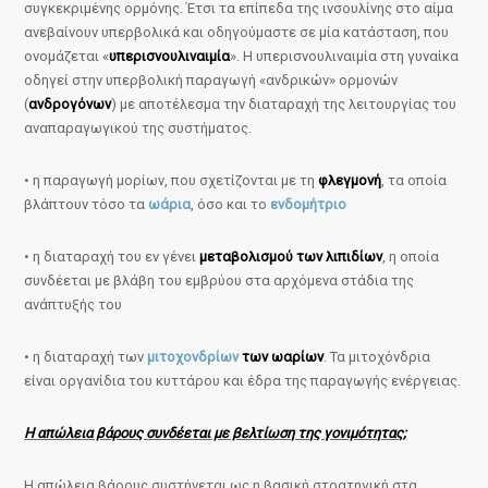
συγκεκριμένης ορμόνης. Έτσι τα επίπεδα της ινσουλίνης στο αίμα
ανεβαίνουν υπερβολικά και οδηγούμαστε σε μία κατάσταση, που
ονομάζεται «
υπερισνουλιναιμία
». Η υπερισνουλιναιμία στη γυναίκα
οδηγεί στην υπερβολική παραγωγή «ανδρικών» ορμονών
(
ανδρογόνων
) με αποτέλεσμα την διαταραχή της λειτουργίας του
αναπαραγωγικού της συστήματος.
• η παραγωγή μορίων, που σχετίζονται με τη
φλεγμονή
, τα οποία
βλάπτουν τόσο τα
ωάρια
, όσο και το
ενδομήτριο
• η διαταραχή του εν γένει
μεταβολισμού των λιπιδίων
, η οποία
συνδέεται με βλάβη του εμβρύου στα αρχόμενα στάδια της
ανάπτυξής του
• η διαταραχή των
μιτοχονδρίων
των ωαρίων
. Τα μιτοχόνδρια
είναι οργανίδια του κυττάρου και έδρα της παραγωγής ενέργειας.
Η απώλεια βάρους συνδέεται με βελτίωση της γονιμότητας;
Η απώλεια βάρους συστήνεται ως η βασική στρατηγική στα