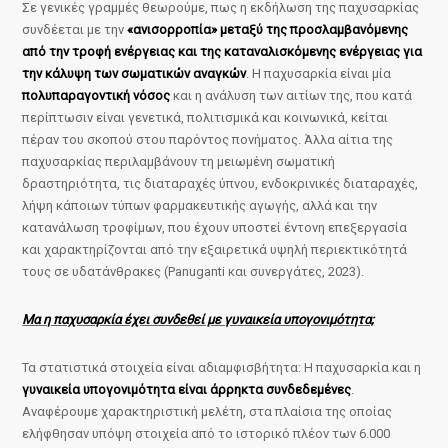
Σε γενικές γραμμές θεωρούμε, πως η εκδήλωση της παχυσαρκίας
συνδέεται με την
«ανισορροπία» μεταξύ της προσλαμβανόμενης
από την τροφή ενέργειας και της καταναλισκόμενης ενέργειας για
την κάλυψη των σωματικών αναγκών
. Η παχυσαρκία είναι μία
πολυπαραγοντική νόσος
και η ανάλυση των αιτίων της, που κατά
περίπτωσιν είναι γενετικά, πολιτισμικά και κοινωνικά, κείται
πέραν του σκοπού στου παρόντος πονήματος. Άλλα αίτια της
παχυσαρκίας περιλαμβάνουν τη μειωμένη σωματική
δραστηριότητα, τις διαταραχές ύπνου, ενδοκρινικές διαταραχές,
λήψη κάποιων τύπων φαρμακευτικής αγωγής, αλλά και την
κατανάλωση τροφίμων, που έχουν υποστεί έντονη επεξεργασία
και χαρακτηρίζονται από την εξαιρετικά υψηλή περιεκτικότητά
τους σε υδατάνθρακες (Panuganti και συνεργάτες, 2023).
Μα η παχυσαρκία έχει συνδεθεί με γυναικεία υπογονιμότητα;
Τα στατιστικά στοιχεία είναι αδιαμφισβήτητα: Η παχυσαρκία και η
γυναικεία υπογονιμότητα είναι άρρηκτα συνδεδεμένες
.
Αναφέρουμε χαρακτηριστική μελέτη, στα πλαίσια της οποίας
ελήφθησαν υπόψη στοιχεία από το ιστορικό πλέον των 6.000