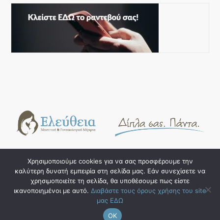
Χρησιμοποιούμε cookies για να σας προσφέρουμε την
καλύτερη δυνατή εμπειρία στη σελίδα μας. Εάν συνεχίσετε να
Copyright © 2023. eleftheia.gr. Design & Hosting by
w3specialists.com
χρησιμοποιείτε τη σελίδα, θα υποθέσουμε πως είστε
ικανοποιημένοι με αυτό.
Διαβάστε τους όρους χρήσης του site
Όροι και προϋποθέσεις χρήσης
μας ΕΔΩ
OK