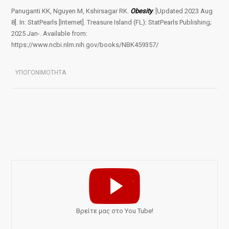
Panuganti KK, Nguyen M, Kshirsagar RK.
Obesity
. [Updated 2023 Aug
8]. In: StatPearls [Internet]. Treasure Island (FL): StatPearls Publishing;
2025 Jan-. Available from:
https://www.ncbi.nlm.nih.gov/books/NBK459357/
ΥΠΟΓΟΝΙΜΟΤΗΤΑ
Bρείτε μας στο You Tube!