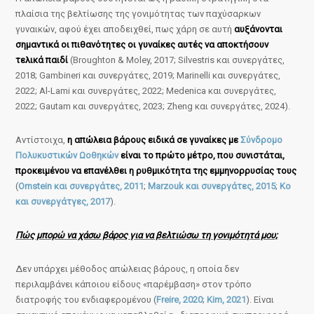
πλαίσια της βελτίωσης της γονιμότητας των παχύσαρκων
γυναικών, αφού έχει αποδειχθεί, πως χάρη σε αυτή
αυξάνονται
σημαντικά οι πιθανότητες οι γυναίκες αυτές να αποκτήσουν
τελικά παιδί
(Broughton & Moley, 2017; Silvestris και συνεργάτες,
2018; Gambineri και συνεργάτες, 2019; Marinelli και συνεργάτες,
2022; Al-Lami και συνεργάτες, 2022; Medenica και συνεργάτες,
2022; Gautam και συνεργάτες, 2023; Zheng και συνεργάτες, 2024).
Αντίστοιχα,
η απώλεια βάρους ειδικά σε γυναίκες με
Σύνδρομο
Πολυκυστικών Ωοθηκών
είναι το πρώτο μέτρο, που συνιστάται,
προκειμένου να επανέλθει η ρυθμικότητα της εμμηνορρυσίας τους
(
Ornstein και συνεργάτες, 2011
;
Marzouk και συνεργάτες, 2015
;
Ko
και συνεργάτγες, 2017
).
Πώς μπορώ να χάσω βάρος για να βελτιώσω τη γονιμότητά μου;
Δεν υπάρχει μέθοδος απώλειας βάρους, η οποία δεν
περιλαμβάνει κάποιου είδους «παρέμβαση» στον τρόπο
διατροφής του ενδιαφερομένου (
Freire, 2020
;
Kim, 2021
). Είναι