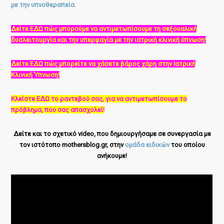
με την υπνοθεραπεία
.
Δείτε ΕΔΩ πώς μπορούμε να αντιμετωπίσουμε τη σεξουαλική
δυσλειτουργία και την υπερφαγία με την ιατρική κλινική ύπνωση!
Δείτε ΕΔΩ πώς μπορείτε να χάσετε βάρος χάρη στην Ιατρική
Κλινική Ύπνωση!
Κλείστε ΕΔΩ το ραντεβού σας, για να αντιμετωπίσουμε το
πρόβλημα, που σας απασχολεί!
Δείτε και το σχετικό video, που δημιουργήσαμε σε συνεργασία με
τον ιστότοπο mothersblog.gr, στην
ομάδα ειδικών
του οποίου
ανήκουμε!