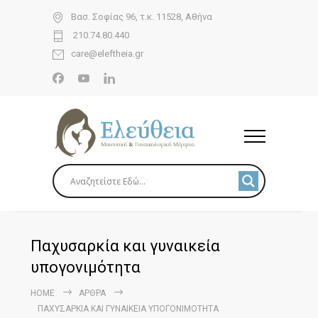
Βασ. Σοφίας 96, τ.κ. 11528, Αθήνα
210.74.80.440
care@eleftheia.gr
Παχυσαρκία και γυναικεία
υπογονιμότητα
HOME
ΆΡΘΡΑ
ΠΑΧΥΣΑΡΚΊΑ ΚΑΙ ΓΥΝΑΙΚΕΊΑ ΥΠΟΓΟΝΙΜΌΤΗΤΑ