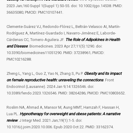
2023 Jan;160 Suppl 1(Suppl 1):50-55. doi: 10.1002/ijgo.14538. PMID:
36635080; PMCID: PMC10107441.
Clemente-Suárez VJ, Redondo-Flórez L, Beltrán-Velasco AI, Martín-
Rodríguez A, Martínez-Guardado I, Navarro-Jiménez E, Laborde-
Cárdenas CC, Tornero-Aguilera JF.
The Role of Adipokines in Health
and Disease
. Biomedicines. 2023 Apr 27;11(5):1290. doi:
10.3390/biomedicines11051290. PMID: 37238961; PMCID:
PMC10216288.
Zheng L, Yang L, Guo Z, Yao N, Zhang S, Pu P.
Obesity and its impact
on female reproductive health: unraveling the connections
. Front
Endocrinol (Lausanne). 2024 Jan 9;14:1326546. doi:
10.3389/fendo.2023.1326546. PMID: 38264286; PMCID: PMC10803652.
Roslim NA, Ahmad A, Mansor M, Aung MMT, Hamzah F, Hassan H,
Lua PL.
Hypnotherapy for overweight and obese patients: A narrative
review
. J Integr Med. 2021 Jan;19(1):1-5. doi:
10.1016/j.joim.2020.10.006. Epub 2020 Oct 22. PMID: 33162374.