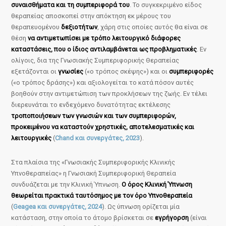
συναισθήματα και τη συμπεριφορά του
. Το συγκεκριμένο είδος
θεραπείας αποσκοπεί στην απόκτηση εκ μέρους του
θεραπευομένου
δεξιοτήτων
, χάρη στις οποίες αυτός θα είναι σε
θέση
να αντιμετωπίσει με τρόπο λειτουργικό διάφορες
καταστάσεις, που ο ίδιος αντιλαμβάνεται ως προβληματικές
. Εν
ολίγοις, δια της Γνωσιακής Συμπεριφορικής Θεραπείας
εξετάζονται οι
γνωσίες
(«ο τρόπος σκέψης») και οι
συμπεριφορές
(«ο τρόπος δράσης») και αξιολογείται το κατά πόσον αυτές
βοηθούν στην αντιμετώπιση των προκλήσεων της ζωής. Εν τέλει
διερευνάται το ενδεχόμενο δυνατότητας εκτέλεσης
τροποποιήσεων των γνωσιών και των συμπεριφορών,
προκειμένου να καταστούν χρηστικές, αποτελεσματικές και
λειτουργικές
(
Chand και συνεργάτες, 2023
).
Στα πλαίσια της «Γνωσιακής Συμπεριφορικής Κλινικής
Υπνοθεραπείας» η Γνωσιακή Συμπεριφορική Θεραπεία
συνδυάζεται με την Κλινική Ύπνωση.
Ο όρος Κλινική Ύπνωση
θεωρείται πρακτικά ταυτόσημος με τον όρο Υπνοθεραπεία
(
Geagea και συνεργάτες, 2024
). Ως ύπνωση ορίζεται μία
κατάσταση, στην οποία το άτομο βρίσκεται σε
εγρήγορση
(είναι