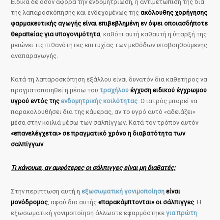
Ειδικά δε όσον αφορά την ενδομητρίωση, η αντιμετώπισή της δια
της λαπαροσκόπησης και ενδεχομένως της
ακόλουθης χορήγησης
φαρμακευτικής αγωγής είναι επιβεβλημένη εν όψει οποιασδήποτε
θεραπείας για υπογονιμότητα
, καθότι αυτή καθαυτή η ύπαρξή της
μειώνει τις πιθανότητες επιτυχίας των μεθόδων υποβοηθούμενης
αναπαραγωγής.
Κατά τη λαπαροσκόπηση εξάλλου είναι δυνατόν δια καθετήρος να
πραγματοποιηθεί η μέσω του
τραχήλου
έγχυση ειδικού έγχρωμου
υγρού εντός της
ενδομητρικής κοιλότητας
. Ο ιατρός μπορεί να
παρακολουθήσει δια της κάμερας, αν το υγρό αυτό «αδειάζει»
μέσα στην κοιλιά μέσω των σαλπίγγων. Κατά τον τρόπον αυτόν
«επανελέγχεται» σε πραγματικό χρόνο η διαβατότητα των
σαλπίγγων
.
Τι κάνουμε, αν αμφότερες οι σάλπιγγες είναι μη διαβατές;
Στην περίπτωση αυτή η
εξωσωματική γονιμοποίηση
είναι
μονόδρομος
, αφού δια αυτής
«παρακάμπτονται» οι σάλπιγγες
. Η
εξωσωματική γονιμοποίηση άλλωστε εφαρμόστηκε
για πρώτη