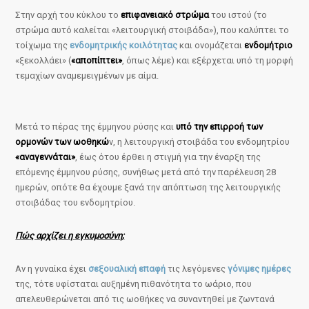
Στην αρχή του κύκλου το
επιφανειακό στρώμα
του ιστού (το
στρώμα αυτό καλείται «λειτουργική στοιβάδα»), που καλύπτει το
τοίχωμα της
ενδομητρικής κοιλότητας
και ονομάζεται
ενδομήτριο
«ξεκολλάει» (
«αποπίπτει»
, όπως λέμε) και εξέρχεται υπό τη μορφή
τεμαχίων αναμεμειγμένων με αίμα.
Μετά το πέρας της έμμηνου ρύσης και
υπό την επιρροή των
ορμονών των ωοθηκώ
ν, η λειτουργική στοιβάδα του ενδομητρίου
«αναγεννάται»
, έως ότου έρθει η στιγμή για την έναρξη της
επόμενης έμμηνου ρύσης, συνήθως μετά από την παρέλευση 28
ημερών, οπότε θα έχουμε ξανά την απόπτωση της λειτουργικής
στοιβάδας του ενδομητρίου.
Πώς αρχίζει η εγκυμοσύνη;
Αν η γυναίκα έχει
σεξουαλική επαφή
τις λεγόμενες
γόνιμες ημέρες
της, τότε υφίσταται αυξημένη πιθανότητα το ωάριο, που
απελευθερώνεται από τις ωοθήκες να συναντηθεί με ζωντανά