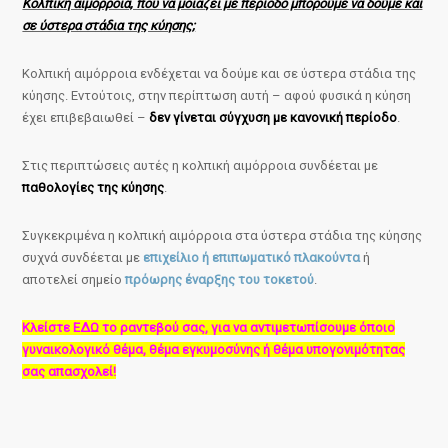
Κολπική αιμόρροια, που να μοιάζει με περίοδο μπορούμε να δούμε και
σε ύστερα στάδια της κύησης;
Κολπική αιμόρροια ενδέχεται να δούμε και σε ύστερα στάδια της
κύησης. Εντούτοις, στην περίπτωση αυτή – αφού φυσικά η κύηση
έχει επιβεβαιωθεί –
δεν γίνεται σύγχυση με κανονική περίοδο
.
Στις περιπτώσεις αυτές η κολπική αιμόρροια συνδέεται με
παθολογίες της κύησης
.
Συγκεκριμένα η κολπική αιμόρροια στα ύστερα στάδια της κύησης
συχνά συνδέεται με
επιχείλιο ή επιπωματικό πλακούντα
ή
αποτελεί σημείο
πρόωρης έναρξης του τοκετού
.
Κλείστε ΕΔΩ το ραντεβού σας, για να αντιμετωπίσουμε όποιο
γυναικολογικό θέμα, θέμα εγκυμοσύνης ή θέμα υπογονιμότητας
σας απασχολεί!