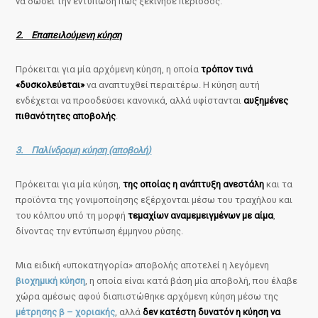
να δώσει την εντύπωση πως ξεκίνησε περίοδος.
2. Επαπειλούμενη κύηση
Πρόκειται για μία αρχόμενη κύηση, η οποία
τρόπον τινά
«δυσκολεύεται»
να αναπτυχθεί περαιτέρω. Η κύηση αυτή
ενδέχεται να προοδεύσει κανονικά, αλλά υφίστανται
αυξημένες
πιθανότητες αποβολής
.
3. Παλίνδρομη κύηση (αποβολή)
Πρόκειται για μία κύηση,
της οποίας η ανάπτυξη ανεστάλη
και τα
προϊόντα της γονιμοποίησης εξέρχονται μέσω του τραχήλου και
του κόλπου υπό τη μορφή
τεμαχίων αναμεμειγμένων με αίμα
,
δίνοντας την εντύπωση έμμηνου ρύσης.
Μια ειδική «υποκατηγορία» αποβολής αποτελεί η λεγόμενη
βιοχημική κύηση
, η οποία είναι κατά βάση μία αποβολή, που έλαβε
χώρα αμέσως αφού διαπιστώθηκε αρχόμενη κύηση μέσω της
μέτρησης β – χοριακής
, αλλά
δεν κατέστη δυνατόν η κύηση να