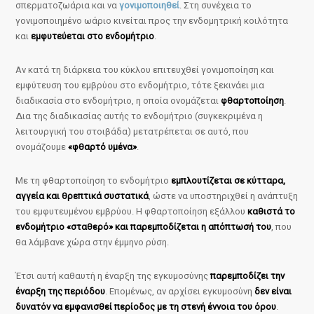
σπερματοζωάρια και να
γονιμοποιηθεί
. Στη συνέχεια το
γονιμοποιημένο ωάριο κινείται προς την ενδομητρική κοιλότητα
και
εμφυτεύεται στο ενδομήτριο
.
Αν κατά τη διάρκεια του κύκλου επιτευχθεί γονιμοποίηση και
εμφύτευση του εμβρύου στο ενδομήτριο, τότε ξεκινάει μια
διαδικασία στο ενδομήτριο, η οποία ονομάζεται
φθαρτοποίηση
.
Δια της διαδικασίας αυτής το ενδομήτριο (συγκεκριμένα η
λειτουργική του στοιβάδα) μετατρέπεται σε αυτό, που
ονομάζουμε
«φθαρτό υμένα»
.
Με τη φθαρτοποίηση το ενδομήτριο
εμπλουτίζεται σε κύτταρα,
αγγεία και θρεπτικά συστατικά
, ώστε να υποστηριχθεί η ανάπτυξη
του εμφυτευμένου εμβρύου. Η φθαρτοποίηση εξάλλου
καθιστά το
ενδομήτριο «σταθερό» και παρεμποδίζεται η απόπτωσή του
, που
θα λάμβανε χώρα στην έμμηνο ρύση.
Έτσι αυτή καθαυτή η έναρξη της εγκυμοσύνης
παρεμποδίζει την
έναρξη της περιόδου
. Επομένως, αν αρχίσει εγκυμοσύνη
δεν είναι
δυνατόν να εμφανισθεί περίοδος με τη στενή έννοια του όρου
.