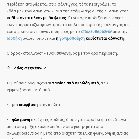
περίδεση αναφέρεται στις σάλπιγγες, τότε περιγράφει το
«δέσιμο» των σαλπίγγων. Δια της επέμβασης αυτής οι σάλπιγγες
καθίστανται πλέον μη διαβατές
. Έτσι παρεμποδίζεται η κίνηση
των σπερματοζωαρίων προς το κοιλιακό άκρο της σάλπιγγας και
«αποτρέπεται» η συνάντησή τους με το
απελευθερωθέν
από την
ωοθήκη
ωάριο, οπότε και
η
γονιμοποίηση
καθίσταται αδύνατη
.
Ο όρος «απολίνωση» είναι συνώνυμος με τον όρο περίδεση.
3. Λύση συμφύσεων
Συμφύσεις ονομάζονται
ταινίες από ουλώδη ιστό
, που
εμφανίζονται μετά από:
• μία
επέμβαση
στην κοιλιά
•
φλεγμονή
εντός της κοιλιάς, όπως για παράδειγμα συμβαίνει
μετά από ρήξη σκωληκοειδούς απόφυσης μετά από
σκωληκοειδίτιδα ή μετά από διάχυτη πυελική φλεγμονή εξαιτίας