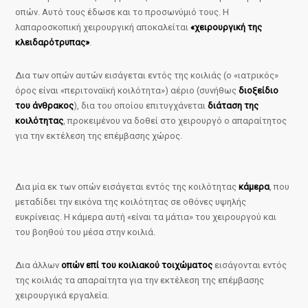
οπών. Αυτό τους έδωσε και το προσωνύμιό τους. Η
λαπαροσκοπική χειρουργική αποκαλείται
«χειρουργική της
κλειδαρότρυπας»
.
Δια των οπών αυτών εισάγεται εντός της κοιλιάς (ο «ιατρικός»
όρος είναι «περιτοναϊκή κοιλότητα») αέριο (συνήθως
διοξείδιο
του άνθρακος
), δια του οποίου επιτυγχάνεται
διάταση της
κοιλότητας
, προκειμένου να δοθεί στο χειρουργό ο απαραίτητος
για την εκτέλεση της επέμβασης χώρος.
Δια μία εκ των οπών εισάγεται εντός της κοιλότητας
κάμερα
, που
μεταδίδει την εικόνα της κοιλότητας σε οθόνες υψηλής
ευκρίνειας. Η κάμερα αυτή «είναι τα μάτια» του χειρουργού και
του βοηθού του μέσα στην κοιλιά.
Δια άλλων
οπών επί του κοιλιακού τοιχώματος
εισάγονται εντός
της κοιλιάς τα απαραίτητα για την εκτέλεση της επέμβασης
χειρουργικά εργαλεία.