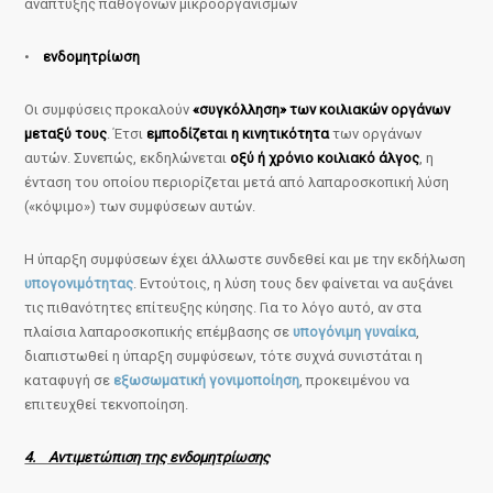
ανάπτυξης παθογόνων μικροοργανισμών
•
ενδομητρίωση
Οι συμφύσεις προκαλούν
«συγκόλληση» των κοιλιακών οργάνων
μεταξύ τους
. Έτσι
εμποδίζεται η κινητικότητα
των οργάνων
αυτών. Συνεπώς, εκδηλώνεται
οξύ ή χρόνιο κοιλιακό άλγος
, η
ένταση του οποίου περιορίζεται μετά από λαπαροσκοπική λύση
(«κόψιμο») των συμφύσεων αυτών.
Η ύπαρξη συμφύσεων έχει άλλωστε συνδεθεί και με την εκδήλωση
υπογονιμότητας
. Εντούτοις, η λύση τους δεν φαίνεται να αυξάνει
τις πιθανότητες επίτευξης κύησης. Για το λόγο αυτό, αν στα
πλαίσια λαπαροσκοπικής επέμβασης σε
υπογόνιμη γυναίκα
,
διαπιστωθεί η ύπαρξη συμφύσεων, τότε συχνά συνιστάται η
καταφυγή σε
εξωσωματική γονιμοποίηση
, προκειμένου να
επιτευχθεί τεκνοποίηση.
4. Αντιμετώπιση της ενδομητρίωσης