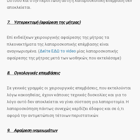
Ωστόσο και στην περίπτωση αυτή η λαπαροσκοπική επέμβαση δεν
αποκλείεται.
7. Υστερεκτομή (αφαίρεση της μήτρας)
Επί ενδείξεων χειρουργικής αφαίρεσης της μήτρας τα
πλεονεκτήματα της λαπαροσκοπικής επέμβασης είναι
αναγνωρισμένα. (
Δείτε ΕΔΩ το video
μίας λαπαροσκοπικής
αφαίρεσης της μήτρας μετά των ωοθηκών, που εκτελέσαμε)
8. Ογκολογικές επεμβάσεις
Σε γενικές γραμμές οι χειρουργικές επεμβάσεις, που εκτελούνται
λόγω κακοηθείας, έχουν κάποιες τεχνικές δυσκολίες και για το
λόγο αυτό δεν αποκλείεται να γίνει σύσταση για λαπαροτομία. Η
λαπαροσκόπηση πάντως συνεχώς κερδίζει έδαφος και σε ό,τι
αφορά την αντιμετώπιση τέτοιων περιστατικών.
9. Αφαίρεση ινομυωμάτων