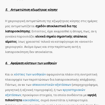
5. Αντιμετώπιση εξωμήτριας κύησης
Η χειρουργική αντιμετώπιση της εξωμήτριας κύησης στις ημέρες
μας αντιμετωπίζεται
σχεδόν αποκλειστικά δια της
λαπαροσκόπησης
. Εντούτοις, έχει εκφρασθεί η άποψη, πως, αν η
γυναίκα παρουσιάζει
κλινικά σημεία σημαντικής απώλειας
αίματος
, ίσως χρειαστεί τελικά να καταφύγουμε σε «ανοικτό»
χειρουργείο. Ακόμα όμως και στην περίπτωση αυτή η
λαπαροσκόπηση δεν αποκλείεται.
6. Αφαίρεση κύστεων των ωοθηκών
Και οι
κύστεις των ωοθηκών
αφαιρούνται πλέον στη συντριπτική
πλειοψηφία των περιπτώσεων δια λαπαροσκοπικής επέμβασης.
Πάντως, αν εκ των
απεικονιστικών εξετάσεων
(υπερηχογράφημα,
μαγνητική ή αξονική τομογραφία), ή των
εργαστηριακών
εξετάσεων
, προκύψουν στοιχεία, τα οποία συνδέονται με
υψηλή
πιθανότητα
κακοηθείας
, συχνά συνιστάται η λαπαροτομία.