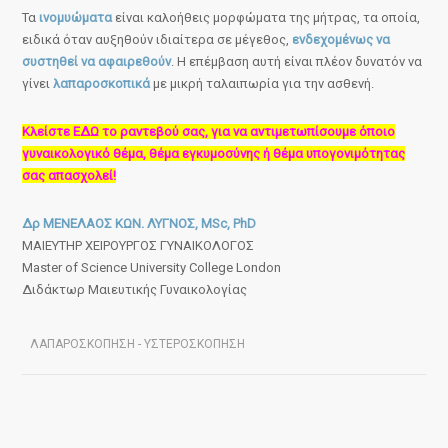
Τα
ινομυώματα
είναι καλοήθεις μορφώματα της μήτρας, τα οποία,
ειδικά όταν αυξηθούν ιδιαίτερα σε μέγεθος,
ενδεχομένως να
συστηθεί να αφαιρεθούν
. Η επέμβαση αυτή είναι πλέον δυνατόν να
γίνει
λαπαροσκοπικά
με μικρή ταλαιπωρία για την ασθενή.
Κλείστε ΕΔΩ το ραντεβού σας, για να αντιμετωπίσουμε όποιο
γυναικολογικό θέμα, θέμα εγκυμοσύνης ή θέμα υπογονιμότητας
σας απασχολεί!
Δρ ΜΕΝΕΛΑΟΣ ΚΩΝ. ΛΥΓΝΟΣ, MSc, PhD
ΜΑΙΕΥΤΗΡ ΧΕΙΡΟΥΡΓΟΣ ΓΥΝΑΙΚΟΛΟΓΟΣ
Master of Science University College London
Διδάκτωρ Μαιευτικής Γυναικολογίας
ΛΑΠΑΡΟΣΚΟΠΗΣΗ - ΥΣΤΕΡΟΣΚΟΠΗΣΗ