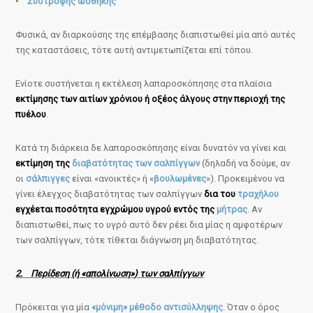
•
Συστροφής ωοθήκης
Φυσικά, αν διαρκούσης της επέμβασης διαπιστωθεί μία από αυτές
της καταστάσεις, τότε αυτή αντιμετωπίζεται επί τόπου.
Ενίοτε συστήνεται η εκτέλεση λαπαροσκόπησης στα πλαίσια
εκτίμησης των αιτίων χρόνιου ή οξέος άλγους στην περιοχή της
πυέλου
.
Κατά τη διάρκεια δε λαπαροσκόπησης είναι δυνατόν να γίνει και
εκτίμηση της
διαβατότητας των σαλπίγγων
(δηλαδή να δούμε, αν
οι
σάλπιγγες
είναι «ανοικτές» ή «
βουλωμένες
»). Προκειμένου να
γίνει έλεγχος διαβατότητας των σαλπίγγων
δια του
τραχήλου
εγχέεται ποσότητα εγχρώμου υγρού εντός της
μήτρας
. Αν
διαπιστωθεί, πως το υγρό αυτό δεν ρέει δια μίας η αμφοτέρων
των σαλπίγγων, τότε τίθεται διάγνωση μη διαβατότητας.
2. Περίδεση (ή «απολίνωση») των σαλπίγγων
Πρόκειται για μία
«μόνιμη» μέθοδο αντισύλληψης
. Όταν ο όρος