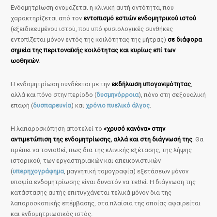
Ενδομητρίωση ονομάζεται η κλινική αυτή οντότητα, που
χαρακτηρίζεται από τον
εντοπισμό εστιών ενδομητρικού ιστού
(εξειδικευμένου ιστού, που υπό φυσιολογικές συνθήκες
εντοπίζεται μόνον εντός της κοιλότητας της μήτρας)
σε διάφορα
σημεία της περιτοναϊκής κοιλότητας και κυρίως επί των
ωοθηκών
.
Η ενδομητρίωση συνδέεται με την
εκδήλωση υπογονιμότητας
,
αλλά και πόνο στην περίοδο (
δυσμηνόρροια
), πόνο στη σεξουαλική
επαφή (
δυσπαρευνία
) και
χρόνιο πυελικό άλγος
.
Η λαπαροσκόπηση αποτελεί το
«χρυσό κανόνα» στην
αντιμετώπιση της ενδομητρίωσης, αλλά και στη διάγνωσή της
. Θα
πρέπει να τονισθεί, πως δια της κλινικής εξέτασης, της λήψης
ιστορικού, των εργαστηριακών και απεικονιστικών
(
υπερηχογράφημα
, μαγνητική τομογραφία) εξετάσεων μόνον
υποψία ενδομητρίωσης είναι δυνατόν να τεθεί. Η διάγνωση της
κατάστασης αυτής επιτυγχάνεται τελικά μόνον δια της
λαπαροσκοπικής επέμβασης, στα πλαίσια της οποίας αφαιρείται
και ενδομητριωσικός ιστός.